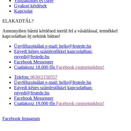
Visszaküldés és csere
Gyakori kérdések
Kapcsolat
ELAKADTÁL?
Amennyiben bármi kérdésed merül fel a vásárlással, termékkel
kapcsolatban írj nekünk bátran!
Ügyfélszolgálati e-mail: hello@festede.hu
Egyedi képes számfestőkkel kapcsolatban:
egyedi@festede.hu
Facebook Messenger
Csatlakozz 18.000 fős
Facebook csoportunkhoz!
Telefon:
0630/2150557
Ügyfélszolgálati e-mail: hello@festede.hu
Egyedi képes számfestőkkel kapcsolatban:
egyedi@festede.hu
Facebook Messenger
Csatlakozz 19.000 fős
Facebook csoportunkhoz!
Facebook
Instagram