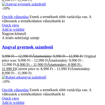
-10%
Opciók választása
Ennek a terméknek több variációja van. A
változatok a termékoldalon választhatók ki
Quick view
Add to wishlist
Nagyon könnyű
A festés nehézségi szintje
Angyal gyermek számfestő
9,990
Ft
–
12,990
Ft
Ártartomány: 9,990 Ft - 12,990 Ft
Original
price was: 9,990 Ft – 12,990 FtÁrtartomány: 9,990 Ft -
12,990 Ft.
8,990
Ft
–
11,990
Ft
Ártartomány: 8,990 Ft -
11,990 Ft
Current price is: 8,990 Ft – 11,990 FtÁrtartomány:
8,990 Ft - 11,990 Ft.
-10%
Opciók választása
Ennek a terméknek több variációja van. A
változatok a termékoldalon választhatók ki
Quick view
Add to wishlist