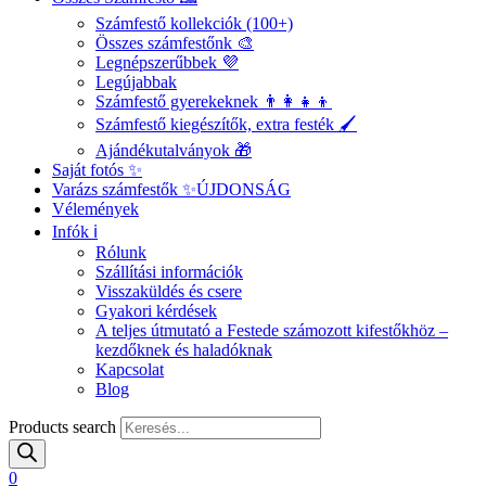
Számfestő kollekciók (100+)
Összes számfestőnk 🎨
Legnépszerűbbek 💜
Legújabbak
Számfestő gyerekeknek 👨‍👩‍👧‍👦
Számfestő kiegészítők, extra festék 🖌️
Ajándékutalványok 🎁
Saját fotós ✨
Varázs számfestők ✨
ÚJDONSÁG
Vélemények
Infók ℹ️
Rólunk
Szállítási információk
Visszaküldés és csere
Gyakori kérdések
A teljes útmutató a Festede számozott kifestőkhöz –
kezdőknek és haladóknak
Kapcsolat
Blog
Products search
0