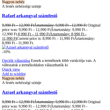
Nagyon nehéz
A festés nehézségi szintje
Rafael arkangyal számfestő
9,990
Ft
–
12,990
Ft
Ártartomány: 9,990 Ft - 12,990 Ft
Original
price was: 9,990 Ft – 12,990 FtÁrtartomány: 9,990 Ft -
12,990 Ft.
8,990
Ft
–
11,990
Ft
Ártartomány: 8,990 Ft -
11,990 Ft
Current price is: 8,990 Ft – 11,990 FtÁrtartomány:
8,990 Ft - 11,990 Ft.
-10%
Opciók választása
Ennek a terméknek több variációja van. A
változatok a termékoldalon választhatók ki
Quick view
Add to wishlist
Nagyon nehéz
A festés nehézségi szintje
Azrael arkangyal számfestő
9,990
Ft
–
12,990
Ft
Ártartomány: 9,990 Ft - 12,990 Ft
Original
price was: 9,990 Ft – 12,990 FtÁrtartomány: 9,990 Ft -