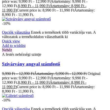
price was: 9,990 Ft – 12,990 FtÁrtartomány: 9,990 Ft -
12,990 Ft.
8,990
Ft
–
11,990
Ft
Ártartomány: 8,990 Ft -
11,990 Ft
Current price is: 8,990 Ft – 11,990 FtÁrtartomány:
8,990 Ft - 11,990 Ft.
-10%
Opciók választása
Ennek a terméknek több variációja van. A
változatok a termékoldalon választhatók ki
Quick view
Add to wishlist
Nehéz
A festés nehézségi szintje
Szivárvány angyal számfestő
9,990
Ft
–
12,990
Ft
Ártartomány: 9,990 Ft - 12,990 Ft
Original
price was: 9,990 Ft – 12,990 FtÁrtartomány: 9,990 Ft -
12,990 Ft.
8,990
Ft
–
11,990
Ft
Ártartomány: 8,990 Ft -
11,990 Ft
Current price is: 8,990 Ft – 11,990 FtÁrtartomány:
8,990 Ft - 11,990 Ft.
-10%
Opciók választása
Ennek a terméknek több variációja van. A