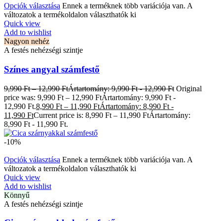
Opciók választása
Ennek a terméknek több variációja van. A
változatok a termékoldalon választhatók ki
Quick view
Add to wishlist
Nagyon nehéz
A festés nehézségi szintje
Színes angyal számfestő
9,990
Ft
–
12,990
Ft
Ártartomány: 9,990 Ft - 12,990 Ft
Original
price was: 9,990 Ft – 12,990 FtÁrtartomány: 9,990 Ft -
12,990 Ft.
8,990
Ft
–
11,990
Ft
Ártartomány: 8,990 Ft -
11,990 Ft
Current price is: 8,990 Ft – 11,990 FtÁrtartomány:
8,990 Ft - 11,990 Ft.
-10%
Opciók választása
Ennek a terméknek több variációja van. A
változatok a termékoldalon választhatók ki
Quick view
Add to wishlist
Könnyű
A festés nehézségi szintje