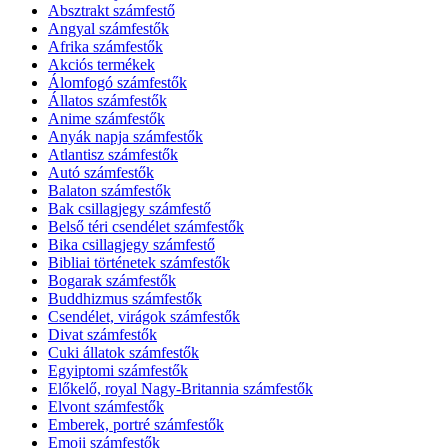
Absztrakt számfestő
Angyal számfestők
Afrika számfestők
Akciós termékek
Álomfogó számfestők
Állatos számfestők
Anime számfestők
Anyák napja számfestők
Atlantisz számfestők
Autó számfestők
Balaton számfestők
Bak csillagjegy számfestő
Belső téri csendélet számfestők
Bika csillagjegy számfestő
Bibliai történetek számfestők
Bogarak számfestők
Buddhizmus számfestők
Csendélet, virágok számfestők
Divat számfestők
Cuki állatok számfestők
Egyiptomi számfestők
Előkelő, royal Nagy-Britannia számfestők
Elvont számfestők
Emberek, portré számfestők
Emoji számfestők