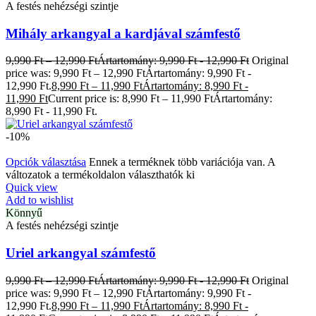
A festés nehézségi szintje
Mihály arkangyal a kardjával számfestő
9,990
Ft
–
12,990
Ft
Ártartomány: 9,990 Ft - 12,990 Ft
Original
price was: 9,990 Ft – 12,990 FtÁrtartomány: 9,990 Ft -
12,990 Ft.
8,990
Ft
–
11,990
Ft
Ártartomány: 8,990 Ft -
11,990 Ft
Current price is: 8,990 Ft – 11,990 FtÁrtartomány:
8,990 Ft - 11,990 Ft.
-10%
Opciók választása
Ennek a terméknek több variációja van. A
változatok a termékoldalon választhatók ki
Quick view
Add to wishlist
Könnyű
A festés nehézségi szintje
Uriel arkangyal számfestő
9,990
Ft
–
12,990
Ft
Ártartomány: 9,990 Ft - 12,990 Ft
Original
price was: 9,990 Ft – 12,990 FtÁrtartomány: 9,990 Ft -
12,990 Ft.
8,990
Ft
–
11,990
Ft
Ártartomány: 8,990 Ft -