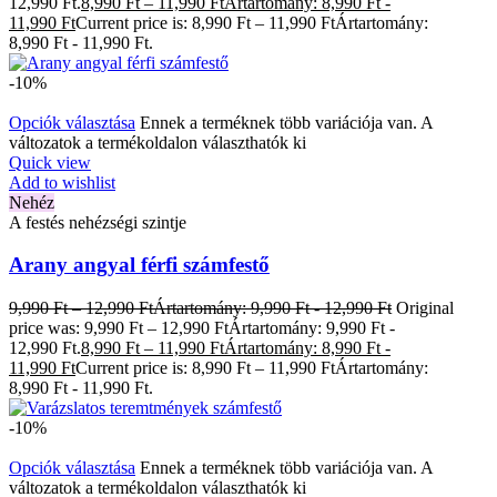
12,990 Ft.
8,990
Ft
–
11,990
Ft
Ártartomány: 8,990 Ft -
11,990 Ft
Current price is: 8,990 Ft – 11,990 FtÁrtartomány:
8,990 Ft - 11,990 Ft.
-10%
Opciók választása
Ennek a terméknek több variációja van. A
változatok a termékoldalon választhatók ki
Quick view
Add to wishlist
Nehéz
A festés nehézségi szintje
Arany angyal férfi számfestő
9,990
Ft
–
12,990
Ft
Ártartomány: 9,990 Ft - 12,990 Ft
Original
price was: 9,990 Ft – 12,990 FtÁrtartomány: 9,990 Ft -
12,990 Ft.
8,990
Ft
–
11,990
Ft
Ártartomány: 8,990 Ft -
11,990 Ft
Current price is: 8,990 Ft – 11,990 FtÁrtartomány:
8,990 Ft - 11,990 Ft.
-10%
Opciók választása
Ennek a terméknek több variációja van. A
változatok a termékoldalon választhatók ki