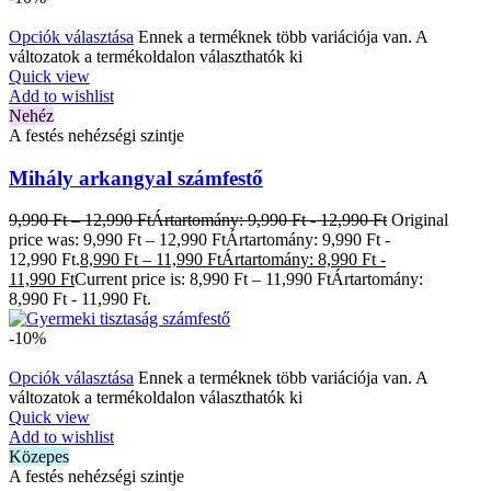
Opciók választása
Ennek a terméknek több variációja van. A
változatok a termékoldalon választhatók ki
Quick view
Add to wishlist
Nehéz
A festés nehézségi szintje
Mihály arkangyal számfestő
9,990
Ft
–
12,990
Ft
Ártartomány: 9,990 Ft - 12,990 Ft
Original
price was: 9,990 Ft – 12,990 FtÁrtartomány: 9,990 Ft -
12,990 Ft.
8,990
Ft
–
11,990
Ft
Ártartomány: 8,990 Ft -
11,990 Ft
Current price is: 8,990 Ft – 11,990 FtÁrtartomány:
8,990 Ft - 11,990 Ft.
-10%
Opciók választása
Ennek a terméknek több variációja van. A
változatok a termékoldalon választhatók ki
Quick view
Add to wishlist
Közepes
A festés nehézségi szintje