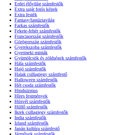
Erdei élővilág számfestők
Extra saját fotós képek
Extra festék
Fantasy/fantáziavilág
Farkas számfestők
Fekete-fehér számfestők
Franciaország számfestők
Görögország számfestők
Gyerekszoba számfestők
Gyermeki minták
Gyümölcsök és zöldségek számfestők
Hála számfestők
Hajó számfestők
Halak csillagjegy számfestő
Halloween számfestők
Hét csoda számfestők
Hinduizmus
Híres festmények
Húsvét számfestők
Hüllő számfestők
Ikrek csillagjegy számfestők
India számfestők
Izland számfestők
Japán kultúra számfestő
Járművek számfestők