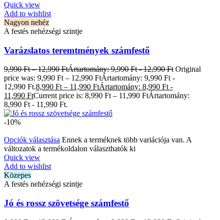
Quick view
Add to wishlist
Nagyon nehéz
A festés nehézségi szintje
Varázslatos teremtmények számfestő
9,990
Ft
–
12,990
Ft
Ártartomány: 9,990 Ft - 12,990 Ft
Original
price was: 9,990 Ft – 12,990 FtÁrtartomány: 9,990 Ft -
12,990 Ft.
8,990
Ft
–
11,990
Ft
Ártartomány: 8,990 Ft -
11,990 Ft
Current price is: 8,990 Ft – 11,990 FtÁrtartomány:
8,990 Ft - 11,990 Ft.
-10%
Opciók választása
Ennek a terméknek több variációja van. A
változatok a termékoldalon választhatók ki
Quick view
Add to wishlist
Közepes
A festés nehézségi szintje
Jó és rossz szövetsége számfestő