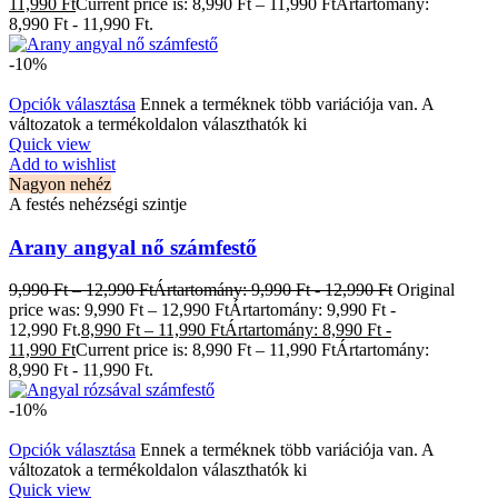
11,990 Ft
Current price is: 8,990 Ft – 11,990 FtÁrtartomány:
8,990 Ft - 11,990 Ft.
-10%
Opciók választása
Ennek a terméknek több variációja van. A
változatok a termékoldalon választhatók ki
Quick view
Add to wishlist
Nagyon nehéz
A festés nehézségi szintje
Arany angyal nő számfestő
9,990
Ft
–
12,990
Ft
Ártartomány: 9,990 Ft - 12,990 Ft
Original
price was: 9,990 Ft – 12,990 FtÁrtartomány: 9,990 Ft -
12,990 Ft.
8,990
Ft
–
11,990
Ft
Ártartomány: 8,990 Ft -
11,990 Ft
Current price is: 8,990 Ft – 11,990 FtÁrtartomány:
8,990 Ft - 11,990 Ft.
-10%
Opciók választása
Ennek a terméknek több variációja van. A
változatok a termékoldalon választhatók ki
Quick view