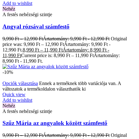
Add to wishlist
Nehéz
A festés nehézségi szintje
Angyal rózsával számfestő
9,990
Ft
–
12,990
Ft
Ártartomány: 9,990 Ft - 12,990 Ft
Original
price was: 9,990 Ft – 12,990 FtÁrtartomány: 9,990 Ft -
12,990 Ft.
8,990
Ft
–
11,990
Ft
Ártartomány: 8,990 Ft -
11,990 Ft
Current price is: 8,990 Ft – 11,990 FtÁrtartomány:
8,990 Ft - 11,990 Ft.
-10%
Opciók választása
Ennek a terméknek több variációja van. A
változatok a termékoldalon választhatók ki
Quick view
Add to wishlist
Nehéz
A festés nehézségi szintje
Szűz Mária az angyalok között számfestő
9,990
Ft
–
12,990
Ft
Ártartomány: 9,990 Ft - 12,990 Ft
Original