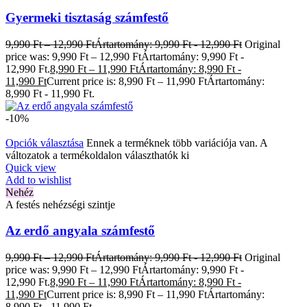
Gyermeki tisztaság számfestő
9,990
Ft
–
12,990
Ft
Ártartomány: 9,990 Ft - 12,990 Ft
Original
price was: 9,990 Ft – 12,990 FtÁrtartomány: 9,990 Ft -
12,990 Ft.
8,990
Ft
–
11,990
Ft
Ártartomány: 8,990 Ft -
11,990 Ft
Current price is: 8,990 Ft – 11,990 FtÁrtartomány:
8,990 Ft - 11,990 Ft.
-10%
Opciók választása
Ennek a terméknek több variációja van. A
változatok a termékoldalon választhatók ki
Quick view
Add to wishlist
Nehéz
A festés nehézségi szintje
Az erdő angyala számfestő
9,990
Ft
–
12,990
Ft
Ártartomány: 9,990 Ft - 12,990 Ft
Original
price was: 9,990 Ft – 12,990 FtÁrtartomány: 9,990 Ft -
12,990 Ft.
8,990
Ft
–
11,990
Ft
Ártartomány: 8,990 Ft -
11,990 Ft
Current price is: 8,990 Ft – 11,990 FtÁrtartomány:
8,990 Ft - 11,990 Ft.