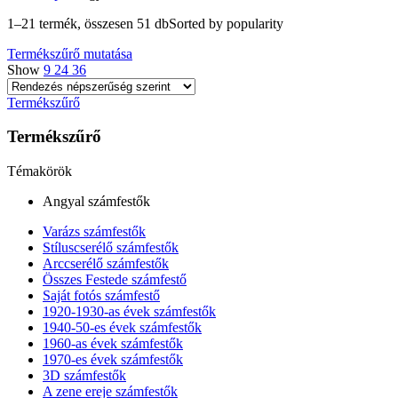
1–21 termék, összesen 51 db
Sorted by popularity
Termékszűrő mutatása
Show
9
24
36
Termékszűrő
Termékszűrő
Témakörök
Angyal számfestők
Varázs számfestők
Stíluscserélő számfestők
Arccserélő számfestők
Összes Festede számfestő
Saját fotós számfestő
1920-1930-as évek számfestők
1940-50-es évek számfestők
1960-as évek számfestők
1970-es évek számfestők
3D számfestők
A zene ereje számfestők