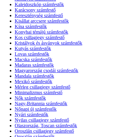
Kaleidoszkóp számfestők
Karácsony számfestő
Kereszténység számfestő
Kisállat arccsere számfestők
Kína számfestők
Konyhai témájú számfestők
Kos csillagjegy számfestő
Kristályok és ásványok számfestők
Kutyás számfestők
Lovas számfestők
Macska számfestők
Madaras számfestők
Magyarország csodái számfestők
Mandala számfestők
Mexikó számfestők
Mérleg csillagjegy számfestő
Minimalizmus számfestő
Nők számfestők
Nagy-Britannia számfestők
Nőnapi új számfestők
Nyári számfestők
Nyilas csillagjegy számfestő
Olaszország, Toscan számfestők
Oroszlán csillagjegy számfestő
Oroszlán számfestők