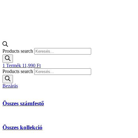
Products search
1
Termék
11,990
Ft
Products search
Bezárás
Összes számfestő
Összes kollekció