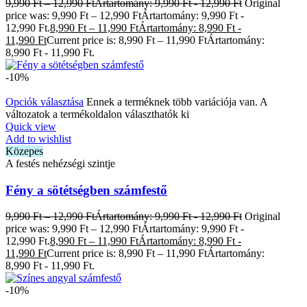
9,990
Ft
–
12,990
Ft
Ártartomány: 9,990 Ft - 12,990 Ft
Original
price was: 9,990 Ft – 12,990 FtÁrtartomány: 9,990 Ft -
12,990 Ft.
8,990
Ft
–
11,990
Ft
Ártartomány: 8,990 Ft -
11,990 Ft
Current price is: 8,990 Ft – 11,990 FtÁrtartomány:
8,990 Ft - 11,990 Ft.
-10%
Opciók választása
Ennek a terméknek több variációja van. A
változatok a termékoldalon választhatók ki
Quick view
Add to wishlist
Közepes
A festés nehézségi szintje
Fény a sötétségben számfestő
9,990
Ft
–
12,990
Ft
Ártartomány: 9,990 Ft - 12,990 Ft
Original
price was: 9,990 Ft – 12,990 FtÁrtartomány: 9,990 Ft -
12,990 Ft.
8,990
Ft
–
11,990
Ft
Ártartomány: 8,990 Ft -
11,990 Ft
Current price is: 8,990 Ft – 11,990 FtÁrtartomány:
8,990 Ft - 11,990 Ft.
-10%