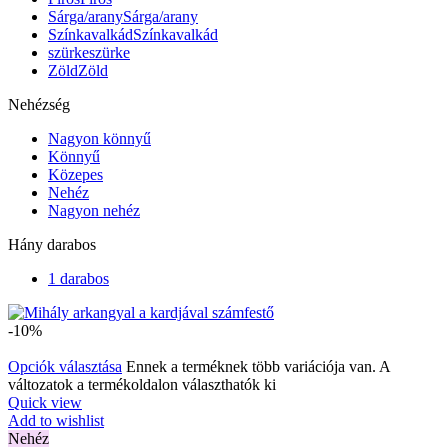
Sárga/arany
Sárga/arany
Színkavalkád
Színkavalkád
szürke
szürke
Zöld
Zöld
Nehézség
Nagyon könnyű
Könnyű
Közepes
Nehéz
Nagyon nehéz
Hány darabos
1 darabos
-10%
Opciók választása
Ennek a terméknek több variációja van. A
változatok a termékoldalon választhatók ki
Quick view
Add to wishlist
Nehéz