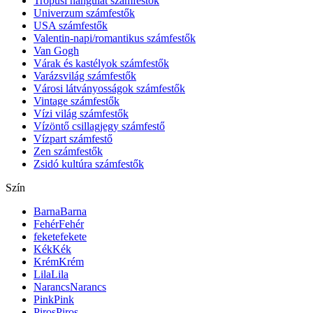
Trópusi hangulat számfestők
Univerzum számfestők
USA számfestők
Valentin-napi/romantikus számfestők
Van Gogh
Várak és kastélyok számfestők
Varázsvilág számfestők
Városi látványosságok számfestők
Vintage számfestők
Vízi világ számfestők
Vízöntő csillagjegy számfestő
Vízpart számfestő
Zen számfestők
Zsidó kultúra számfestők
Szín
Barna
Barna
Fehér
Fehér
fekete
fekete
Kék
Kék
Krém
Krém
Lila
Lila
Narancs
Narancs
Pink
Pink
Piros
Piros