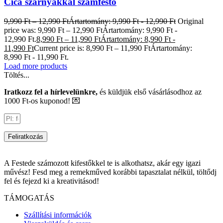
Cica szárnyakkal számfestő
9,990
Ft
–
12,990
Ft
Ártartomány: 9,990 Ft - 12,990 Ft
Original
price was: 9,990 Ft – 12,990 FtÁrtartomány: 9,990 Ft -
12,990 Ft.
8,990
Ft
–
11,990
Ft
Ártartomány: 8,990 Ft -
11,990 Ft
Current price is: 8,990 Ft – 11,990 FtÁrtartomány:
8,990 Ft - 11,990 Ft.
Load more products
Töltés...
Iratkozz fel a hírlevelünkre,
és küldjük első vásárlásodhoz az
1000 Ft-os kuponod! 💌
Feliratkozás
A Festede számozott kifestőkkel te is alkothatsz, akár egy igazi
művész! Fesd meg a remekműved korábbi tapasztalat nélkül, töltődj
fel és fejezd ki a kreativitásod!
TÁMOGATÁS
Szállítási információk