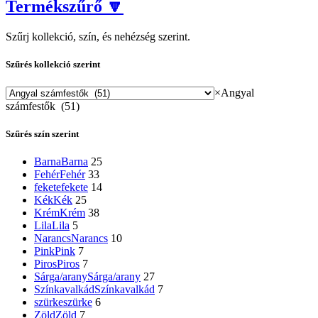
Termékszűrő 🔽
Szűrj kollekció, szín, és nehézség szerint.
Szűrés kollekció szerint
×
Angyal
számfestők (51)
Szűrés szín szerint
Barna
Barna
25
Fehér
Fehér
33
fekete
fekete
14
Kék
Kék
25
Krém
Krém
38
Lila
Lila
5
Narancs
Narancs
10
Pink
Pink
7
Piros
Piros
7
Sárga/arany
Sárga/arany
27
Színkavalkád
Színkavalkád
7
szürke
szürke
6
Zöld
Zöld
7