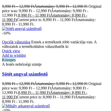
9,990
Ft
–
12,990
Ft
Ártartomány: 9,990 Ft - 12,990 Ft
Original
price was: 9,990 Ft – 12,990 FtÁrtartomány: 9,990 Ft -
12,990 Ft.
8,990
Ft
–
11,990
Ft
Ártartomány: 8,990 Ft -
11,990 Ft
Current price is: 8,990 Ft – 11,990 FtÁrtartomány:
8,990 Ft - 11,990 Ft.
-10%
Opciók választása
Ennek a terméknek több variációja van. A
változatok a termékoldalon választhatók ki
Quick view
Add to wishlist
Közepes
A festés nehézségi szintje
Sötét angyal számfestő
9,990
Ft
–
12,990
Ft
Ártartomány: 9,990 Ft - 12,990 Ft
Original
price was: 9,990 Ft – 12,990 FtÁrtartomány: 9,990 Ft -
12,990 Ft.
8,990
Ft
–
11,990
Ft
Ártartomány: 8,990 Ft -
11,990 Ft
Current price is: 8,990 Ft – 11,990 FtÁrtartomány:
8,990 Ft - 11,990 Ft.
-10%