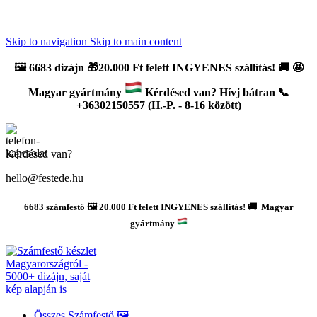
Újdonság: AI Varázsszámfestők ✨ | 2
0% bevezető kedvezmény
Skip to navigation
Skip to main content
🖼️
6683 dizájn 🎁20.000 Ft felett INGYENES szállítás!
🚚
🤩
Magyar gyártmány
Kérdésed van? Hívj bátran 📞
+36302150557 (H.-P. - 8-16 között)
Kérdésed van?
hello@festede.hu
6683 számfestő 🖼️ 20.000 Ft felett INGYENES szállítás! 🚚 Magyar
gyártmány
Összes Számfestő 🖼️