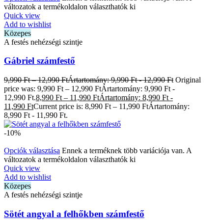
változatok a termékoldalon választhatók ki
Quick view
Add to wishlist
Közepes
A festés nehézségi szintje
Gábriel számfestő
9,990
Ft
–
12,990
Ft
Ártartomány: 9,990 Ft - 12,990 Ft
Original
price was: 9,990 Ft – 12,990 FtÁrtartomány: 9,990 Ft -
12,990 Ft.
8,990
Ft
–
11,990
Ft
Ártartomány: 8,990 Ft -
11,990 Ft
Current price is: 8,990 Ft – 11,990 FtÁrtartomány:
8,990 Ft - 11,990 Ft.
-10%
Opciók választása
Ennek a terméknek több variációja van. A
változatok a termékoldalon választhatók ki
Quick view
Add to wishlist
Közepes
A festés nehézségi szintje
Sötét angyal a felhőkben számfestő