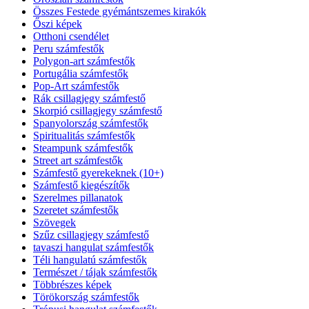
Összes Festede gyémántszemes kirakók
Őszi képek
Otthoni csendélet
Peru számfestők
Polygon-art számfestők
Portugália számfestők
Pop-Art számfestők
Rák csillagjegy számfestő
Skorpió csillagjegy számfestő
Spanyolország számfestők
Spiritualitás számfestők
Steampunk számfestők
Street art számfestők
Számfestő gyerekeknek (10+)
Számfestő kiegészítők
Szerelmes pillanatok
Szeretet számfestők
Szövegek
Szűz csillagjegy számfestő
tavaszi hangulat számfestők
Téli hangulatú számfestők
Természet / tájak számfestők
Többrészes képek
Törökország számfestők