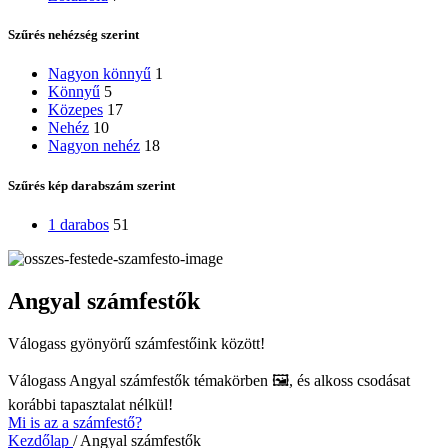
Szűrés nehézség szerint
Nagyon könnyű
1
Könnyű
5
Közepes
17
Nehéz
10
Nagyon nehéz
18
Szűrés kép darabszám szerint
1 darabos
51
Angyal számfestők
Válogass gyönyörű számfestőink között!
Válogass
Angyal számfestők
témakörben 🖼️, és alkoss csodásat
korábbi tapasztalat nélkül!
Mi is az a számfestő?
Kezdőlap
/
Angyal számfestők