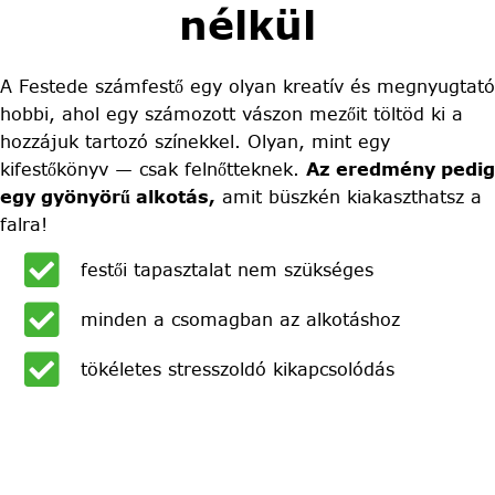
nélkül
A Festede számfestő egy olyan kreatív és megnyugtató
hobbi, ahol egy számozott vászon mezőit töltöd ki a
hozzájuk tartozó színekkel. Olyan, mint egy
kifestőkönyv — csak felnőtteknek.
Az eredmény pedig
egy gyönyörű alkotás,
amit büszkén kiakaszthatsz a
falra!
festői tapasztalat nem szükséges
minden a csomagban az alkotáshoz
tökéletes stresszoldó kikapcsolódás