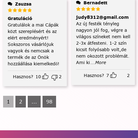
Bernadett
Zsuzsa
judy8312@gmail.com
Gratuláció
Az új festék tényleg
Gratulálok a mai Cápák
nagyon jól fog, végre a
közt szereplésért és az
világos színeket nem kell
elért eredményért!
2-3x átfesteni. 1-2 szín
Sokszoros vásárlójuk
kicsit folyósabb volt,de
vagyok és nemcsak a
nem okozott problémát.
termék de az Önök
Ami ki
...More
hozzáállása kiemelkedő!
Hasznos?
7
2
Hasznos?
10
2
1
2
...
98