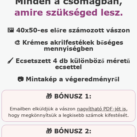
Minden a csomagban,
amire szükséged lesz.
🖼️ 40x50-es előre számozott vászon
🎨 Krémes akrilfestékek bőséges
mennyiségben
🖌️ Ecsetszett 4 db különböző méretű
ecsettel
📷 Mintakép a végeredményről
🎁 BÓNUSZ 1:
Emailben elküldjük a vászon
nagyítható PDF-jét is,
hogy megkönnyítsük a legkisebb számok kifestését.
🎁 BÓNUSZ 2: