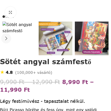
Click to enlarge
Sötét angyal számfestő
★
4.8
(100,000+ vásárló)
9,990
Ft
–
12,990
Ft
8,990
Ft
–
11,990
Ft
Légy festőművész - tapasztalat nélkül.
Bújj Picasso bőrébe és fess úgy, mint egy valódi