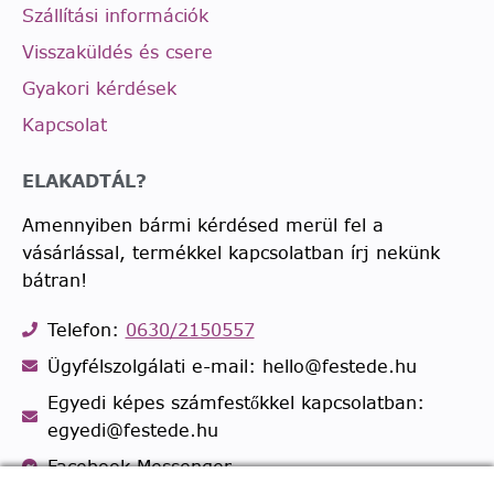
Szállítási információk
Visszaküldés és csere
Gyakori kérdések
Kapcsolat
ELAKADTÁL?
Amennyiben bármi kérdésed merül fel a
vásárlással, termékkel kapcsolatban írj nekünk
bátran!
Telefon:
0630/2150557
Ügyfélszolgálati e-mail: hello@festede.hu
Egyedi képes számfestőkkel kapcsolatban:
egyedi@festede.hu
Facebook Messenger