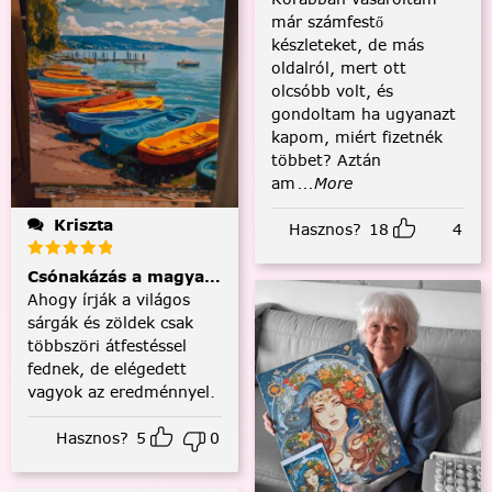
már számfestő
készleteket, de más
oldalról, mert ott
olcsóbb volt, és
gondoltam ha ugyanazt
kapom, miért fizetnék
többet? Aztán
am
...More
Kriszta
Hasznos?
18
4
Csónakázás a magyar tengeren
Ahogy írják a világos
sárgák és zöldek csak
többszöri átfestéssel
fednek, de elégedett
vagyok az eredménnyel.
Hasznos?
5
0