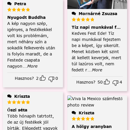
Petra
Mornárné Zsuzsa
Nyugodt Buddha
A kép nagyon szép,
Tíz napi munkával fejezt
igényes, a festékekkel
Kedves Fest Ede! Tíz
volt kis problémám,
napi munkával fejeztem
mert néhány szín a
be a képet, így sikerült.
sokadik felkeverés után
Menet közben két szint
is folyós maradt, de a
át kellett keverjek, mert
Festede csapata
túl lazúros volt, nem
nagyon
...More
fedett r
...More
Hasznos?
2
0
Hasznos?
50
4
Kriszta
Őszi séta
Kriszta
Több hónapih tatrtott,
de az új festékek jól
A hölgy aranyban
bírták. Elégedett vagyok