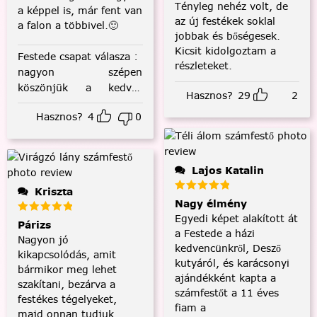
Tényleg nehéz volt, de
a képpel is, már fent van
az új festékek soklal
a falon a többivel.🙂
jobbak és bőségesek.
Kicsit kidolgoztam a
Festede csapat válasza
:
részleteket.
nagyon szépen
köszönjük a kedves
Hasznos?
29
2
visszajelzést! :)
Hasznos?
4
0
Lajos Katalin
Kriszta
Nagy élmény
Egyedi képet alakított át
Párizs
a Festede a házi
Nagyon jó
kedvencünkről, Desző
kikapcsolódás, amit
kutyáról, és karácsonyi
bármikor meg lehet
ajándékként kapta a
szakítani, bezárva a
számfestőt a 11 éves
festékes tégelyeket,
fiam a
majd onnan tudjuk