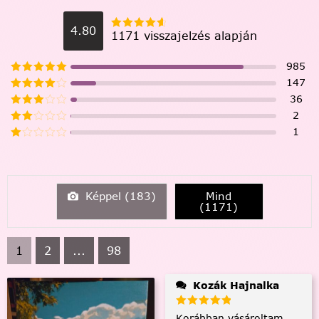
4.80
1171 visszajelzés alapján
985
147
36
2
1
Képpel (
183
)
Mind
(
1171
)
1
2
...
98
Kozák Hajnalka
Korábban vásároltam