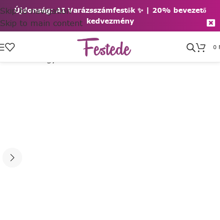
Skip to navigation
Újdonság: AI Varázsszámfestők ✨ | 2
0% bevezető
kedvezmény
Skip to main content
0