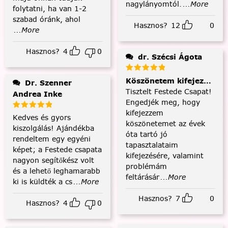
nagylányomtól.
...More
folytatni, ha van 1-2
szabad óránk, ahol
Hasznos?
12
0
...More
Hasznos?
4
0
dr. Szécsi Ágota
Köszönetem kifejezése és
Dr. Szenner
Tisztelt Festede Csapat!
Andrea Inke
Engedjék meg, hogy
kifejezzem
Kedves és gyors
köszönetemet az évek
kiszolgálás! Ajándékba
óta tartó jó
rendeltem egy egyéni
tapasztalataim
képet; a Festede csapata
kifejezésére, valamint
nagyon segítőkész volt
problémám
és a lehető leghamarabb
feltárásár
...More
ki is küldték a cs
...More
Hasznos?
7
0
Hasznos?
4
0