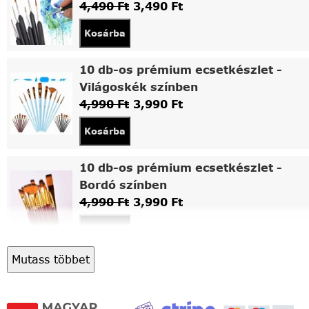
4,490
Ft
3,490
Ft
Kosárba
10 db-os prémium ecsetkészlet -
Világoskék színben
4,990
Ft
3,990
Ft
Kosárba
10 db-os prémium ecsetkészlet -
Bordó színben
4,990
Ft
3,990
Ft
Kosárba
Mutass többet
Asztali fa festőállvány
5,490
Ft
4,490
Ft