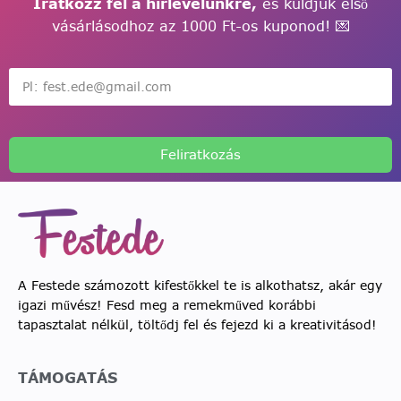
Iratkozz fel a hírlevelünkre,
és küldjük első
vásárlásodhoz az 1000 Ft-os kuponod! 💌
Feliratkozás
A Festede számozott kifestőkkel te is alkothatsz, akár egy
igazi művész! Fesd meg a remekműved korábbi
tapasztalat nélkül, töltődj fel és fejezd ki a kreativitásod!
TÁMOGATÁS