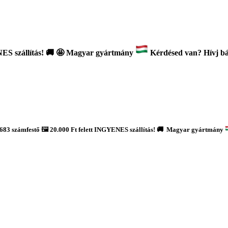
ES szállítás!
🚚
🤩 Magyar gyártmány
Kérdésed van? Hívj bát
683 számfestő 🖼️ 20.000 Ft felett INGYENES szállítás! 🚚 Magyar gyártmány