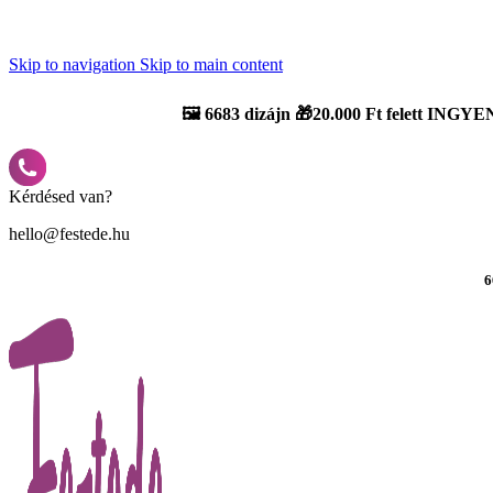
Újdonság: AI Varázsszámfestők ✨ | 2
0% bevezető kedvezmény
Skip to navigation
Skip to main content
🖼️
6683 dizájn 🎁20.000 Ft felett INGYEN
Kérdésed van?
hello@festede.hu
6