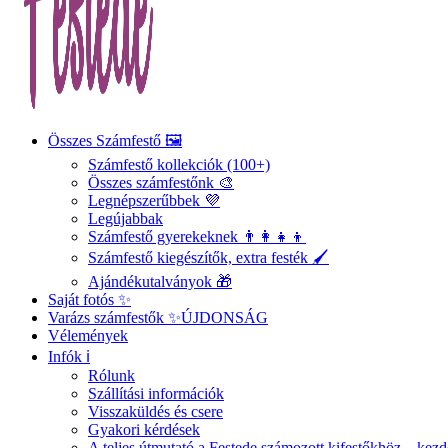
Összes Számfestő 🖼️
Számfestő kollekciók (100+)
Összes számfestőnk 🎨
Legnépszerűbbek 💜
Legújabbak
Számfestő gyerekeknek 👨‍👩‍👧‍👦
Számfestő kiegészítők, extra festék 🖌️
Ajándékutalványok 🎁
Saját fotós ✨
Varázs számfestők ✨
ÚJDONSÁG
Vélemények
Infók ℹ️
Rólunk
Szállítási információk
Visszaküldés és csere
Gyakori kérdések
A teljes útmutató a Festede számozott kifestőkhöz – ke