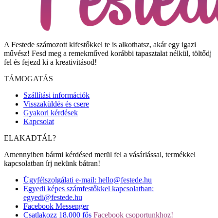
A Festede számozott kifestőkkel te is alkothatsz, akár egy igazi
művész! Fesd meg a remekműved korábbi tapasztalat nélkül, töltődj
fel és fejezd ki a kreativitásod!
TÁMOGATÁS
Szállítási információk
Visszaküldés és csere
Gyakori kérdések
Kapcsolat
ELAKADTÁL?
Amennyiben bármi kérdésed merül fel a vásárlással, termékkel
kapcsolatban írj nekünk bátran!
Ügyfélszolgálati e-mail: hello@festede.hu
Egyedi képes számfestőkkel kapcsolatban:
egyedi@festede.hu
Facebook Messenger
Csatlakozz 18.000 fős
Facebook csoportunkhoz!