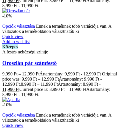
11,990 Ft
Current price is: 8,990 Ft – 11,990 FtÁrtartomány:
8,990 Ft - 11,990 Ft.
-10%
Opciók választása
Ennek a terméknek több variációja van. A
változatok a termékoldalon választhatók ki
Quick view
Add to wishlist
Közepes
A festés nehézségi szintje
Oroszlán pár számfestő
9,990
Ft
–
12,990
Ft
Ártartomány: 9,990 Ft - 12,990 Ft
Original
price was: 9,990 Ft – 12,990 FtÁrtartomány: 9,990 Ft -
12,990 Ft.
8,990
Ft
–
11,990
Ft
Ártartomány: 8,990 Ft -
11,990 Ft
Current price is: 8,990 Ft – 11,990 FtÁrtartomány:
8,990 Ft - 11,990 Ft.
-10%
Opciók választása
Ennek a terméknek több variációja van. A
változatok a termékoldalon választhatók ki
Quick view