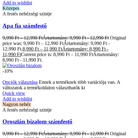
Add to wishlist
Közepes
A festés nehézségi szintje
Apa fia számfestő
9,990
Ft
–
12,990
Ft
Ártartomány: 9,990 Ft - 12,990 Ft
Original
price was: 9,990 Ft – 12,990 FtÁrtartomány: 9,990 Ft -
12,990 Ft.
8,990
Ft
–
11,990
Ft
Ártartomány: 8,990 Ft -
11,990 Ft
Current price is: 8,990 Ft – 11,990 FtÁrtartomány:
8,990 Ft - 11,990 Ft.
-10%
Opciók választása
Ennek a terméknek több variációja van. A
változatok a termékoldalon választhatók ki
Quick view
Add to wishlist
Nagyon nehéz
A festés nehézségi szintje
Oroszlán bizalom számfestő
9,990
Ft
–
12,990
Ft
Ártartomány: 9,990 Ft - 12,990 Ft
Original