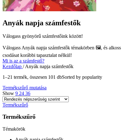
Anyák napja számfestők
Válogass gyönyörű számfestőink között!
Válogass
Anyák napja számfestők
témakörben 🖼️, és alkoss
csodásat korábbi tapasztalat nélkül!
Mi is az a számfestő?
Kezdőlap
/
Anyák napja számfestők
1–21 termék, összesen 101 db
Sorted by popularity
Termékszűrő mutatása
Show
9
24
36
Termékszűrő
Termékszűrő
Témakörök
Anyák napja számfestők