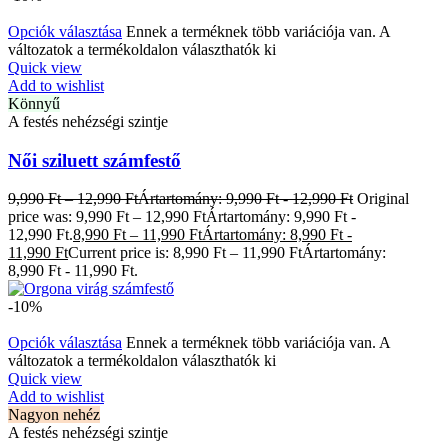
Opciók választása
Ennek a terméknek több variációja van. A
változatok a termékoldalon választhatók ki
Quick view
Add to wishlist
Könnyű
A festés nehézségi szintje
Női sziluett számfestő
9,990
Ft
–
12,990
Ft
Ártartomány: 9,990 Ft - 12,990 Ft
Original
price was: 9,990 Ft – 12,990 FtÁrtartomány: 9,990 Ft -
12,990 Ft.
8,990
Ft
–
11,990
Ft
Ártartomány: 8,990 Ft -
11,990 Ft
Current price is: 8,990 Ft – 11,990 FtÁrtartomány:
8,990 Ft - 11,990 Ft.
-10%
Opciók választása
Ennek a terméknek több variációja van. A
változatok a termékoldalon választhatók ki
Quick view
Add to wishlist
Nagyon nehéz
A festés nehézségi szintje