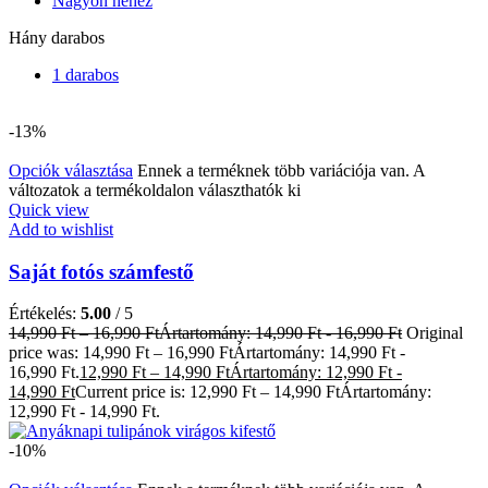
Nagyon nehéz
Hány darabos
1 darabos
-13%
Opciók választása
Ennek a terméknek több variációja van. A
változatok a termékoldalon választhatók ki
Quick view
Add to wishlist
Saját fotós számfestő
Értékelés:
5.00
/ 5
14,990
Ft
–
16,990
Ft
Ártartomány: 14,990 Ft - 16,990 Ft
Original
price was: 14,990 Ft – 16,990 FtÁrtartomány: 14,990 Ft -
16,990 Ft.
12,990
Ft
–
14,990
Ft
Ártartomány: 12,990 Ft -
14,990 Ft
Current price is: 12,990 Ft – 14,990 FtÁrtartomány:
12,990 Ft - 14,990 Ft.
-10%