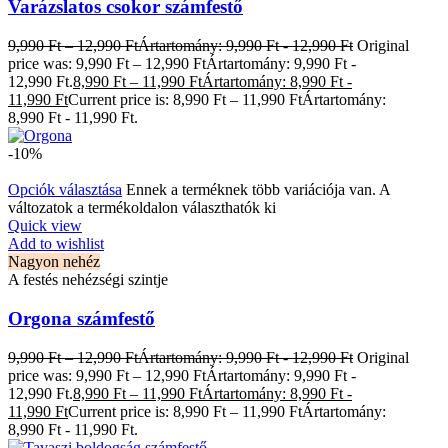
Varázslatos csokor számfestő
9,990
Ft
–
12,990
Ft
Ártartomány: 9,990 Ft - 12,990 Ft
Original
price was: 9,990 Ft – 12,990 FtÁrtartomány: 9,990 Ft -
12,990 Ft.
8,990
Ft
–
11,990
Ft
Ártartomány: 8,990 Ft -
11,990 Ft
Current price is: 8,990 Ft – 11,990 FtÁrtartomány:
8,990 Ft - 11,990 Ft.
-10%
Opciók választása
Ennek a terméknek több variációja van. A
változatok a termékoldalon választhatók ki
Quick view
Add to wishlist
Nagyon nehéz
A festés nehézségi szintje
Orgona számfestő
9,990
Ft
–
12,990
Ft
Ártartomány: 9,990 Ft - 12,990 Ft
Original
price was: 9,990 Ft – 12,990 FtÁrtartomány: 9,990 Ft -
12,990 Ft.
8,990
Ft
–
11,990
Ft
Ártartomány: 8,990 Ft -
11,990 Ft
Current price is: 8,990 Ft – 11,990 FtÁrtartomány:
8,990 Ft - 11,990 Ft.