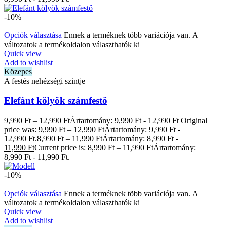
-10%
Opciók választása
Ennek a terméknek több variációja van. A
változatok a termékoldalon választhatók ki
Quick view
Add to wishlist
Közepes
A festés nehézségi szintje
Elefánt kölyök számfestő
9,990
Ft
–
12,990
Ft
Ártartomány: 9,990 Ft - 12,990 Ft
Original
price was: 9,990 Ft – 12,990 FtÁrtartomány: 9,990 Ft -
12,990 Ft.
8,990
Ft
–
11,990
Ft
Ártartomány: 8,990 Ft -
11,990 Ft
Current price is: 8,990 Ft – 11,990 FtÁrtartomány:
8,990 Ft - 11,990 Ft.
-10%
Opciók választása
Ennek a terméknek több variációja van. A
változatok a termékoldalon választhatók ki
Quick view
Add to wishlist