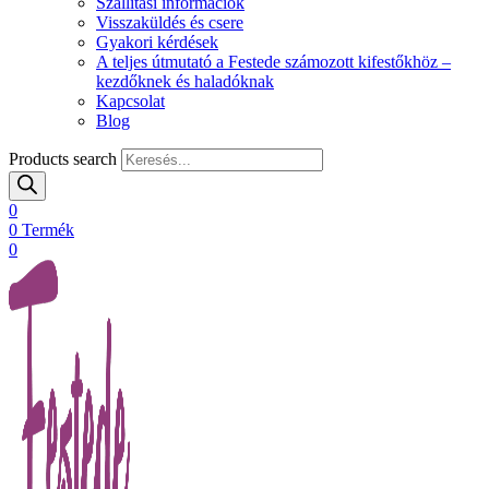
Szállítási információk
Visszaküldés és csere
Gyakori kérdések
A teljes útmutató a Festede számozott kifestőkhöz –
kezdőknek és haladóknak
Kapcsolat
Blog
Products search
0
0
Termék
0