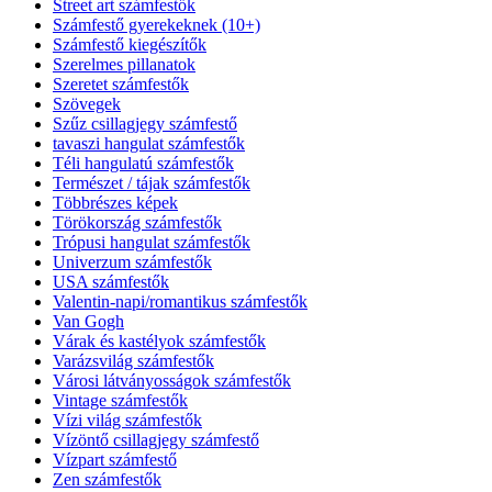
Street art számfestők
Számfestő gyerekeknek (10+)
Számfestő kiegészítők
Szerelmes pillanatok
Szeretet számfestők
Szövegek
Szűz csillagjegy számfestő
tavaszi hangulat számfestők
Téli hangulatú számfestők
Természet / tájak számfestők
Többrészes képek
Törökország számfestők
Trópusi hangulat számfestők
Univerzum számfestők
USA számfestők
Valentin-napi/romantikus számfestők
Van Gogh
Várak és kastélyok számfestők
Varázsvilág számfestők
Városi látványosságok számfestők
Vintage számfestők
Vízi világ számfestők
Vízöntő csillagjegy számfestő
Vízpart számfestő
Zen számfestők