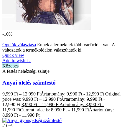
-10%
Opciók választása
Ennek a terméknek több variációja van. A
változatok a termékoldalon választhatók ki
Quick view
Add to wishlist
Közepes
A festés nehézségi szintje
Anyai ölelés számfestő
9,990
Ft
–
12,990
Ft
Ártartomány: 9,990 Ft - 12,990 Ft
Original
price was: 9,990 Ft – 12,990 FtÁrtartomány: 9,990 Ft -
12,990 Ft.
8,990
Ft
–
11,990
Ft
Ártartomány: 8,990 Ft -
11,990 Ft
Current price is: 8,990 Ft – 11,990 FtÁrtartomány:
8,990 Ft - 11,990 Ft.
-10%