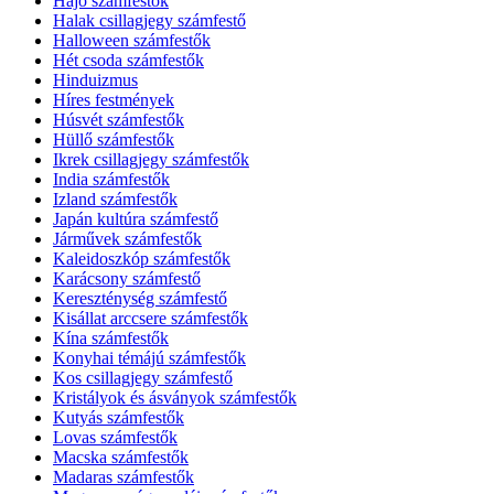
Hajó számfestők
Halak csillagjegy számfestő
Halloween számfestők
Hét csoda számfestők
Hinduizmus
Híres festmények
Húsvét számfestők
Hüllő számfestők
Ikrek csillagjegy számfestők
India számfestők
Izland számfestők
Japán kultúra számfestő
Járművek számfestők
Kaleidoszkóp számfestők
Karácsony számfestő
Kereszténység számfestő
Kisállat arccsere számfestők
Kína számfestők
Konyhai témájú számfestők
Kos csillagjegy számfestő
Kristályok és ásványok számfestők
Kutyás számfestők
Lovas számfestők
Macska számfestők
Madaras számfestők