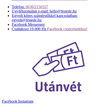
Telefon:
0630/2150557
Ügyfélszolgálati e-mail: hello@festede.hu
Egyedi képes számfestőkkel kapcsolatban:
egyedi@festede.hu
Facebook Messenger
Csatlakozz 19.000 fős
Facebook csoportunkhoz!
Facebook
Instagram