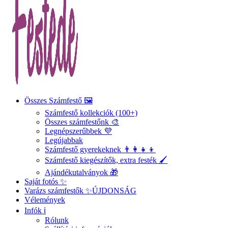
Összes Számfestő 🖼️
Számfestő kollekciók (100+)
Összes számfestőnk 🎨
Legnépszerűbbek 💜
Legújabbak
Számfestő gyerekeknek 👨‍👩‍👧‍👦
Számfestő kiegészítők, extra festék 🖌️
Ajándékutalványok 🎁
Saját fotós ✨
Varázs számfestők ✨
ÚJDONSÁG
Vélemények
Infók ℹ️
Rólunk