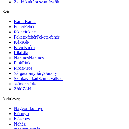
Zsidó kultúra számfestők
Szín
Barna
Barna
Fehér
Fehér
fekete
fekete
Fekete-fehér
Fekete-fehér
Kék
Kék
Krém
Krém
Lila
Lila
Narancs
Narancs
Pink
Pink
Piros
Piros
Sárga/arany
Sárga/arany
Színkavalkád
Színkavalkád
szürke
szürke
Zöld
Zöld
Nehézség
Nagyon könnyű
Könnyű
Közepes
Nehéz