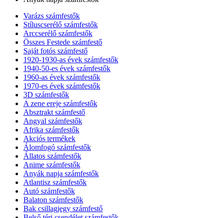
Varázs számfestők
Stíluscserélő számfestők
Arccserélő számfestők
Összes Festede számfestő
Saját fotós számfestő
1920-1930-as évek számfestők
1940-50-es évek számfestők
1960-as évek számfestők
1970-es évek számfestők
3D számfestők
A zene ereje számfestők
Absztrakt számfestő
Angyal számfestők
Afrika számfestők
Akciós termékek
Álomfogó számfestők
Állatos számfestők
Anime számfestők
Anyák napja számfestők
Atlantisz számfestők
Autó számfestők
Balaton számfestők
Bak csillagjegy számfestő
Belső téri csendélet számfestők