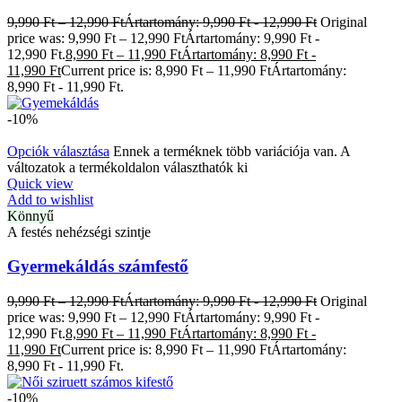
9,990
Ft
–
12,990
Ft
Ártartomány: 9,990 Ft - 12,990 Ft
Original
price was: 9,990 Ft – 12,990 FtÁrtartomány: 9,990 Ft -
12,990 Ft.
8,990
Ft
–
11,990
Ft
Ártartomány: 8,990 Ft -
11,990 Ft
Current price is: 8,990 Ft – 11,990 FtÁrtartomány:
8,990 Ft - 11,990 Ft.
-10%
Opciók választása
Ennek a terméknek több variációja van. A
változatok a termékoldalon választhatók ki
Quick view
Add to wishlist
Könnyű
A festés nehézségi szintje
Gyermekáldás számfestő
9,990
Ft
–
12,990
Ft
Ártartomány: 9,990 Ft - 12,990 Ft
Original
price was: 9,990 Ft – 12,990 FtÁrtartomány: 9,990 Ft -
12,990 Ft.
8,990
Ft
–
11,990
Ft
Ártartomány: 8,990 Ft -
11,990 Ft
Current price is: 8,990 Ft – 11,990 FtÁrtartomány:
8,990 Ft - 11,990 Ft.
-10%