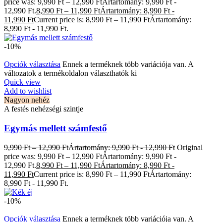
price was: 9,990 Ft – 12,990 FtÁrtartomány: 9,990 Ft -
12,990 Ft.
8,990
Ft
–
11,990
Ft
Ártartomány: 8,990 Ft -
11,990 Ft
Current price is: 8,990 Ft – 11,990 FtÁrtartomány:
8,990 Ft - 11,990 Ft.
-10%
Opciók választása
Ennek a terméknek több variációja van. A
változatok a termékoldalon választhatók ki
Quick view
Add to wishlist
Nagyon nehéz
A festés nehézségi szintje
Egymás mellett számfestő
9,990
Ft
–
12,990
Ft
Ártartomány: 9,990 Ft - 12,990 Ft
Original
price was: 9,990 Ft – 12,990 FtÁrtartomány: 9,990 Ft -
12,990 Ft.
8,990
Ft
–
11,990
Ft
Ártartomány: 8,990 Ft -
11,990 Ft
Current price is: 8,990 Ft – 11,990 FtÁrtartomány:
8,990 Ft - 11,990 Ft.
-10%
Opciók választása
Ennek a terméknek több variációja van. A