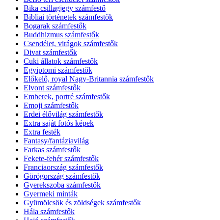
Bika csillagjegy számfestő
Bibliai történetek számfestők
Bogarak számfestők
Buddhizmus számfestők
Csendélet, virágok számfestők
Divat számfestők
Cuki állatok számfestők
Egyiptomi számfestők
Előkelő, royal Nagy-Britannia számfestők
Elvont számfestők
Emberek, portré számfestők
Emoji számfestők
Erdei élővilág számfestők
Extra saját fotós képek
Extra festék
Fantasy/fantáziavilág
Farkas számfestők
Fekete-fehér számfestők
Franciaország számfestők
Görögország számfestők
Gyerekszoba számfestők
Gyermeki minták
Gyümölcsök és zöldségek számfestők
Hála számfestők