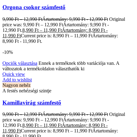
Orgona csokor számfestő
9,990
Ft
–
12,990
Ft
Ártartomány: 9,990 Ft - 12,990 Ft
Original
price was: 9,990 Ft – 12,990 FtÁrtartomány: 9,990 Ft -
12,990 Ft.
8,990
Ft
–
11,990
Ft
Ártartomány: 8,990 Ft -
11,990 Ft
Current price is: 8,990 Ft – 11,990 FtÁrtartomány:
8,990 Ft - 11,990 Ft.
-10%
Opciók választása
Ennek a terméknek több variációja van. A
változatok a termékoldalon választhatók ki
Quick view
Add to wishlist
Nagyon nehéz
A festés nehézségi szintje
Kamillavirág számfestő
9,990
Ft
–
12,990
Ft
Ártartomány: 9,990 Ft - 12,990 Ft
Original
price was: 9,990 Ft – 12,990 FtÁrtartomány: 9,990 Ft -
12,990 Ft.
8,990
Ft
–
11,990
Ft
Ártartomány: 8,990 Ft -
11,990 Ft
Current price is: 8,990 Ft – 11,990 FtÁrtartomány:
8,990 Ft - 11,990 Ft.