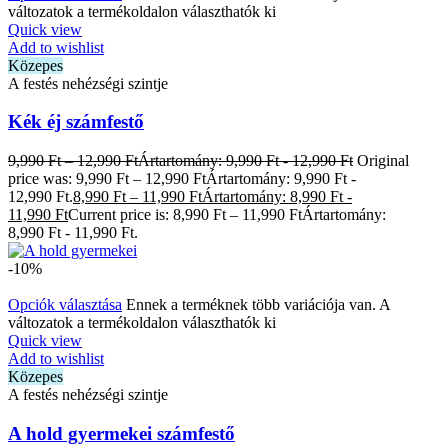
változatok a termékoldalon választhatók ki
Quick view
Add to wishlist
Közepes
A festés nehézségi szintje
Kék éj számfestő
9,990
Ft
–
12,990
Ft
Ártartomány: 9,990 Ft - 12,990 Ft
Original
price was: 9,990 Ft – 12,990 FtÁrtartomány: 9,990 Ft -
12,990 Ft.
8,990
Ft
–
11,990
Ft
Ártartomány: 8,990 Ft -
11,990 Ft
Current price is: 8,990 Ft – 11,990 FtÁrtartomány:
8,990 Ft - 11,990 Ft.
-10%
Opciók választása
Ennek a terméknek több variációja van. A
változatok a termékoldalon választhatók ki
Quick view
Add to wishlist
Közepes
A festés nehézségi szintje
A hold gyermekei számfestő