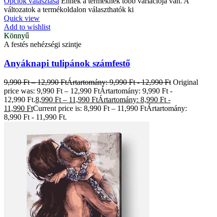
Opciók választása
Ennek a terméknek több variációja van. A
változatok a termékoldalon választhatók ki
Quick view
Add to wishlist
Könnyű
A festés nehézségi szintje
Anyáknapi tulipánok számfestő
9,990
Ft
–
12,990
Ft
Ártartomány: 9,990 Ft - 12,990 Ft
Original
price was: 9,990 Ft – 12,990 FtÁrtartomány: 9,990 Ft -
12,990 Ft.
8,990
Ft
–
11,990
Ft
Ártartomány: 8,990 Ft -
11,990 Ft
Current price is: 8,990 Ft – 11,990 FtÁrtartomány:
8,990 Ft - 11,990 Ft.