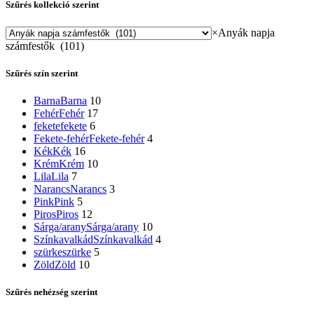
Szűrés kollekció szerint
×
Anyák napja
számfestők (101)
Szűrés szín szerint
Barna
Barna
10
Fehér
Fehér
17
fekete
fekete
6
Fekete-fehér
Fekete-fehér
4
Kék
Kék
16
Krém
Krém
10
Lila
Lila
7
Narancs
Narancs
3
Pink
Pink
5
Piros
Piros
12
Sárga/arany
Sárga/arany
10
Színkavalkád
Színkavalkád
4
szürke
szürke
5
Zöld
Zöld
10
Szűrés nehézség szerint