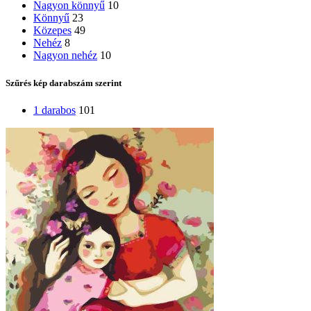
Nagyon könnyű
10
Könnyű
23
Közepes
49
Nehéz
8
Nagyon nehéz
10
Szűrés kép darabszám szerint
1 darabos
101