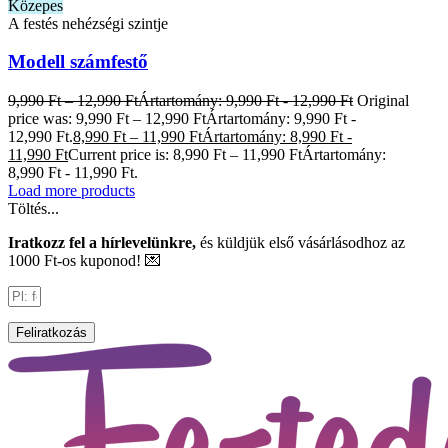
Közepes
A festés nehézségi szintje
Modell számfestő
9,990
Ft
–
12,990
Ft
Ártartomány: 9,990 Ft - 12,990 Ft
Original
price was: 9,990 Ft – 12,990 FtÁrtartomány: 9,990 Ft -
12,990 Ft.
8,990
Ft
–
11,990
Ft
Ártartomány: 8,990 Ft -
11,990 Ft
Current price is: 8,990 Ft – 11,990 FtÁrtartomány:
8,990 Ft - 11,990 Ft.
Load more products
Töltés...
Iratkozz fel a hírlevelünkre,
és küldjük első vásárlásodhoz az
1000 Ft-os kuponod! 💌
Feliratkozás