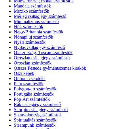
Magyarország csodái számfestők
Mandala számfestők
Mexikó számfestők
Mérleg csillagjegy számfestő
Minimalizmus számfestő
Nők számfestők
Nagy-Britannia számfestők
Nőnapi új számfestők
Nyári számfestők
Nyilas csillagjegy számfestő
Olaszország, Toscan számfestők
Oroszlán csillagjegy számfestő
Oroszlán számfestők
Összes Festede gyémántszemes kirakók
Őszi képek
Otthoni csendélet
Peru számfestők
Polygon-art számfestők
Portugália számfestők
Pop-Art számfestők
Rák csillagjegy számfestő
Skorpió csillagjegy számfestő
Spanyolország számfestők
Spiritualitás számfestők
Steampunk számfestők