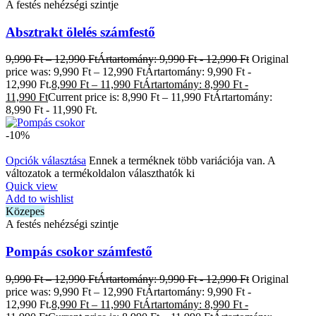
A festés nehézségi szintje
Absztrakt ölelés számfestő
9,990
Ft
–
12,990
Ft
Ártartomány: 9,990 Ft - 12,990 Ft
Original
price was: 9,990 Ft – 12,990 FtÁrtartomány: 9,990 Ft -
12,990 Ft.
8,990
Ft
–
11,990
Ft
Ártartomány: 8,990 Ft -
11,990 Ft
Current price is: 8,990 Ft – 11,990 FtÁrtartomány:
8,990 Ft - 11,990 Ft.
-10%
Opciók választása
Ennek a terméknek több variációja van. A
változatok a termékoldalon választhatók ki
Quick view
Add to wishlist
Közepes
A festés nehézségi szintje
Pompás csokor számfestő
9,990
Ft
–
12,990
Ft
Ártartomány: 9,990 Ft - 12,990 Ft
Original
price was: 9,990 Ft – 12,990 FtÁrtartomány: 9,990 Ft -
12,990 Ft.
8,990
Ft
–
11,990
Ft
Ártartomány: 8,990 Ft -