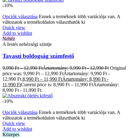
-10%
Opciók választása
Ennek a terméknek több variációja van. A
változatok a termékoldalon választhatók ki
Quick view
Add to wishlist
Nehéz
A festés nehézségi szintje
Tavaszi boldogság számfestő
9,990
Ft
–
12,990
Ft
Ártartomány: 9,990 Ft - 12,990 Ft
Original
price was: 9,990 Ft – 12,990 FtÁrtartomány: 9,990 Ft -
12,990 Ft.
8,990
Ft
–
11,990
Ft
Ártartomány: 8,990 Ft -
11,990 Ft
Current price is: 8,990 Ft – 11,990 FtÁrtartomány:
8,990 Ft - 11,990 Ft.
-10%
Opciók választása
Ennek a terméknek több variációja van. A
változatok a termékoldalon választhatók ki
Quick view
Add to wishlist
Közepes