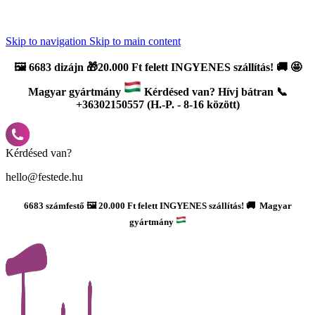
Újdonság: AI Varázsszámfestők ✨ | 2
0% bevezető kedvezmény
Skip to navigation
Skip to main content
🖼️
6683 dizájn 🎁20.000 Ft felett INGYENES szállítás!
🚚
🤩
Magyar gyártmány
Kérdésed van? Hívj bátran 📞
+36302150557 (H.-P. - 8-16 között)
Kérdésed van?
hello@festede.hu
6683 számfestő 🖼️ 20.000 Ft felett INGYENES szállítás! 🚚 Magyar
gyártmány