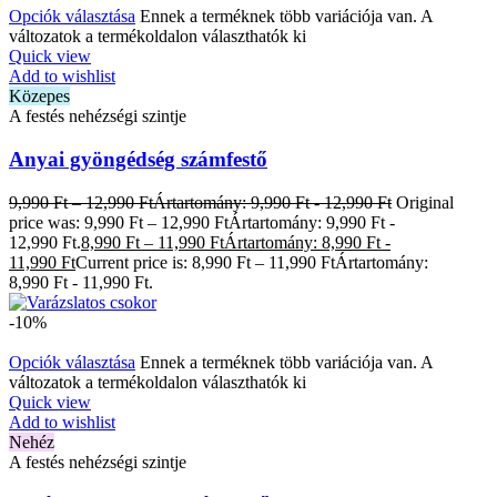
Opciók választása
Ennek a terméknek több variációja van. A
változatok a termékoldalon választhatók ki
Quick view
Add to wishlist
Közepes
A festés nehézségi szintje
Anyai gyöngédség számfestő
9,990
Ft
–
12,990
Ft
Ártartomány: 9,990 Ft - 12,990 Ft
Original
price was: 9,990 Ft – 12,990 FtÁrtartomány: 9,990 Ft -
12,990 Ft.
8,990
Ft
–
11,990
Ft
Ártartomány: 8,990 Ft -
11,990 Ft
Current price is: 8,990 Ft – 11,990 FtÁrtartomány:
8,990 Ft - 11,990 Ft.
-10%
Opciók választása
Ennek a terméknek több variációja van. A
változatok a termékoldalon választhatók ki
Quick view
Add to wishlist
Nehéz
A festés nehézségi szintje