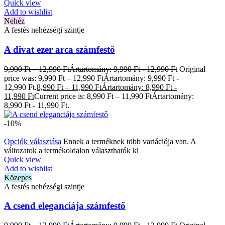
Quick view
Add to wishlist
Nehéz
A festés nehézségi szintje
A divat ezer arca számfestő
9,990
Ft
–
12,990
Ft
Ártartomány: 9,990 Ft - 12,990 Ft
Original
price was: 9,990 Ft – 12,990 FtÁrtartomány: 9,990 Ft -
12,990 Ft.
8,990
Ft
–
11,990
Ft
Ártartomány: 8,990 Ft -
11,990 Ft
Current price is: 8,990 Ft – 11,990 FtÁrtartomány:
8,990 Ft - 11,990 Ft.
-10%
Opciók választása
Ennek a terméknek több variációja van. A
változatok a termékoldalon választhatók ki
Quick view
Add to wishlist
Közepes
A festés nehézségi szintje
A csend eleganciája számfestő