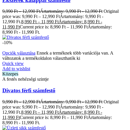
Ékszerek kalappal számfestő
9,990
Ft
–
12,990
Ft
Ártartomány: 9,990 Ft - 12,990 Ft
Original
price was: 9,990 Ft – 12,990 FtÁrtartomány: 9,990 Ft -
12,990 Ft.
8,990
Ft
–
11,990
Ft
Ártartomány: 8,990 Ft -
11,990 Ft
Current price is: 8,990 Ft – 11,990 FtÁrtartomány:
8,990 Ft - 11,990 Ft.
-10%
Opciók választása
Ennek a terméknek több variációja van. A
változatok a termékoldalon választhatók ki
Quick view
Add to wishlist
Közepes
A festés nehézségi szintje
Divatos férfi számfestő
9,990
Ft
–
12,990
Ft
Ártartomány: 9,990 Ft - 12,990 Ft
Original
price was: 9,990 Ft – 12,990 FtÁrtartomány: 9,990 Ft -
12,990 Ft.
8,990
Ft
–
11,990
Ft
Ártartomány: 8,990 Ft -
11,990 Ft
Current price is: 8,990 Ft – 11,990 FtÁrtartomány:
8,990 Ft - 11,990 Ft.