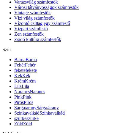
Varázsvilág számfestők
Városi látványosságok számfestők
Vintage számfestők
Vízi világ számfestők
Vízöntő csillagjegy számfestő
Vízpart számfestő
Zen számfestők
Zsidó kultúra számfestők
Szín
Barna
Barna
Fehér
Fehér
fekete
fekete
Kék
Kék
Krém
Krém
Lila
Lila
Narancs
Narancs
Pink
Pink
Piros
Piros
Sárga/arany
Sárga/arany
Színkavalkád
Színkavalkád
szürke
szürke
Zöld
Zöld