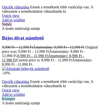
Opciók választása
Ennek a terméknek több variációja van. A
változatok a termékoldalon választhatók ki
Quick view
Add to wishlist
Nehéz
A festés nehézségi szintje
Bájos divat számfestő
9,990
Ft
–
12,990
Ft
Ártartomány: 9,990 Ft - 12,990 Ft
Original
price was: 9,990 Ft – 12,990 FtÁrtartomány: 9,990 Ft -
12,990 Ft.
8,990
Ft
–
11,990
Ft
Ártartomány: 8,990 Ft -
11,990 Ft
Current price is: 8,990 Ft – 11,990 FtÁrtartomány:
8,990 Ft - 11,990 Ft.
-10%
Opciók választása
Ennek a terméknek több variációja van. A
változatok a termékoldalon választhatók ki
Quick view
Add to wishlist
Közepes
A festés nehézségi szintje