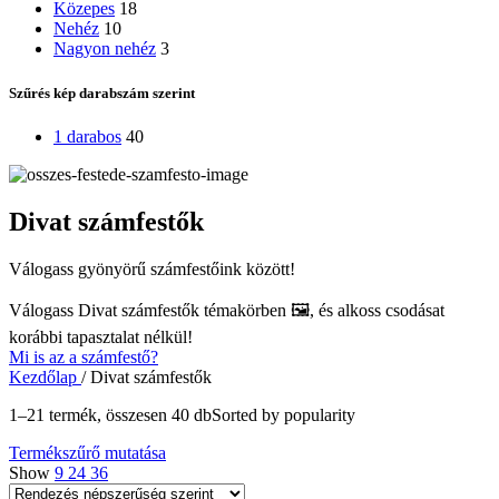
Közepes
18
Nehéz
10
Nagyon nehéz
3
Szűrés kép darabszám szerint
1 darabos
40
Divat számfestők
Válogass gyönyörű számfestőink között!
Válogass
Divat számfestők
témakörben 🖼️, és alkoss csodásat
korábbi tapasztalat nélkül!
Mi is az a számfestő?
Kezdőlap
/
Divat számfestők
1–21 termék, összesen 40 db
Sorted by popularity
Termékszűrő mutatása
Show
9
24
36