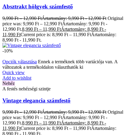
Absztrakt hölgyek számfestő
9,990
Ft
–
12,990
Ft
Ártartomány: 9,990 Ft - 12,990 Ft
Original
price was: 9,990 Ft – 12,990 FtÁrtartomány: 9,990 Ft -
12,990 Ft.
8,990
Ft
–
11,990
Ft
Ártartomány: 8,990 Ft -
11,990 Ft
Current price is: 8,990 Ft – 11,990 FtÁrtartomány:
8,990 Ft - 11,990 Ft.
-10%
Opciók választása
Ennek a terméknek több variációja van. A
változatok a termékoldalon választhatók ki
Quick view
Add to wishlist
Nehéz
A festés nehézségi szintje
Vintage elegancia számfestő
9,990
Ft
–
12,990
Ft
Ártartomány: 9,990 Ft - 12,990 Ft
Original
price was: 9,990 Ft – 12,990 FtÁrtartomány: 9,990 Ft -
12,990 Ft.
8,990
Ft
–
11,990
Ft
Ártartomány: 8,990 Ft -
11,990 Ft
Current price is: 8,990 Ft – 11,990 FtÁrtartomány:
8,990 Ft - 11,990 Ft.