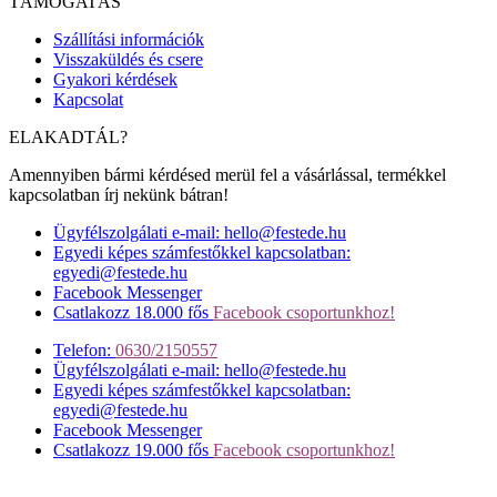
TÁMOGATÁS
Szállítási információk
Visszaküldés és csere
Gyakori kérdések
Kapcsolat
ELAKADTÁL?
Amennyiben bármi kérdésed merül fel a vásárlással, termékkel
kapcsolatban írj nekünk bátran!
Ügyfélszolgálati e-mail: hello@festede.hu
Egyedi képes számfestőkkel kapcsolatban:
egyedi@festede.hu
Facebook Messenger
Csatlakozz 18.000 fős
Facebook csoportunkhoz!
Telefon:
0630/2150557
Ügyfélszolgálati e-mail: hello@festede.hu
Egyedi képes számfestőkkel kapcsolatban:
egyedi@festede.hu
Facebook Messenger
Csatlakozz 19.000 fős
Facebook csoportunkhoz!