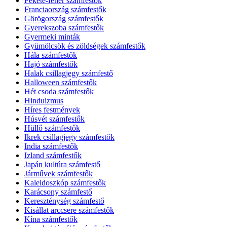
Fekete-fehér számfestők
Franciaország számfestők
Görögország számfestők
Gyerekszoba számfestők
Gyermeki minták
Gyümölcsök és zöldségek számfestők
Hála számfestők
Hajó számfestők
Halak csillagjegy számfestő
Halloween számfestők
Hét csoda számfestők
Hinduizmus
Híres festmények
Húsvét számfestők
Hüllő számfestők
Ikrek csillagjegy számfestők
India számfestők
Izland számfestők
Japán kultúra számfestő
Járművek számfestők
Kaleidoszkóp számfestők
Karácsony számfestő
Kereszténység számfestő
Kisállat arccsere számfestők
Kína számfestők