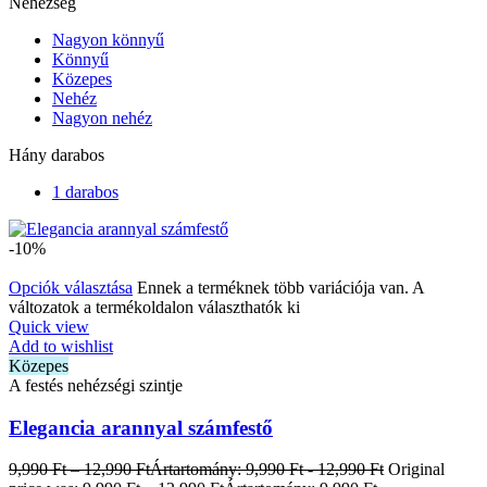
Nehézség
Nagyon könnyű
Könnyű
Közepes
Nehéz
Nagyon nehéz
Hány darabos
1 darabos
-10%
Opciók választása
Ennek a terméknek több variációja van. A
változatok a termékoldalon választhatók ki
Quick view
Add to wishlist
Közepes
A festés nehézségi szintje
Elegancia arannyal számfestő
9,990
Ft
–
12,990
Ft
Ártartomány: 9,990 Ft - 12,990 Ft
Original