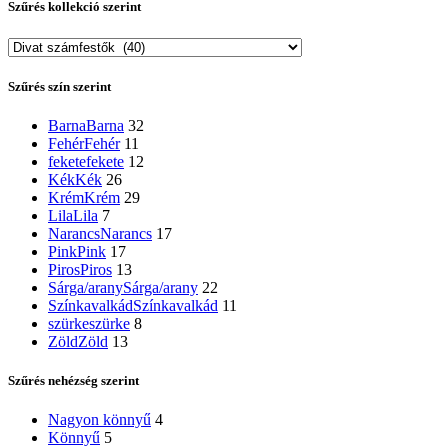
Szűrés kollekció szerint
Szűrés szín szerint
Barna
Barna
32
Fehér
Fehér
11
fekete
fekete
12
Kék
Kék
26
Krém
Krém
29
Lila
Lila
7
Narancs
Narancs
17
Pink
Pink
17
Piros
Piros
13
Sárga/arany
Sárga/arany
22
Színkavalkád
Színkavalkád
11
szürke
szürke
8
Zöld
Zöld
13
Szűrés nehézség szerint
Nagyon könnyű
4
Könnyű
5