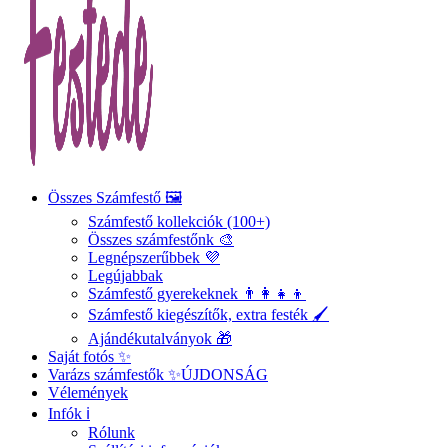
Összes Számfestő 🖼️
Számfestő kollekciók (100+)
Összes számfestőnk 🎨
Legnépszerűbbek 💜
Legújabbak
Számfestő gyerekeknek 👨‍👩‍👧‍👦
Számfestő kiegészítők, extra festék 🖌️
Ajándékutalványok 🎁
Saját fotós ✨
Varázs számfestők ✨
ÚJDONSÁG
Vélemények
Infók ℹ️
Rólunk