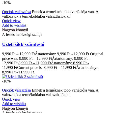
-10%
Opciók választása
Ennek a terméknek több variációja van. A
változatok a termékoldalon választhatók ki
Quick view
Add to wishlist
Nagyon könnyű
A festés nehézségi szintje
Üzleti sikk számfestő
9,990
Ft
–
12,990
Ft
Ártartomány: 9,990 Ft - 12,990 Ft
Original
price was: 9,990 Ft – 12,990 FtÁrtartomány: 9,990 Ft -
12,990 Ft.
8,990
Ft
–
11,990
Ft
Ártartomány: 8,990 Ft -
11,990 Ft
Current price is: 8,990 Ft – 11,990 FtÁrtartomány:
8,990 Ft - 11,990 Ft.
-10%
Opciók választása
Ennek a terméknek több variációja van. A
változatok a termékoldalon választhatók ki
Quick view
Add to wishlist
Nagyon könnyű
A festés nehézségi szintje