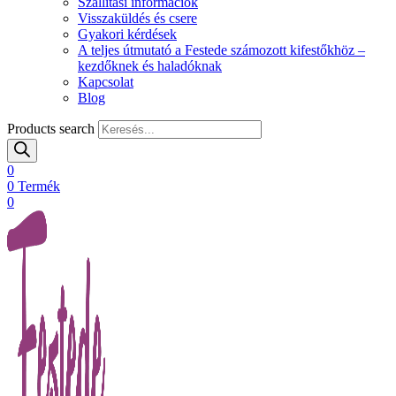
Szállítási információk
Visszaküldés és csere
Gyakori kérdések
A teljes útmutató a Festede számozott kifestőkhöz –
kezdőknek és haladóknak
Kapcsolat
Blog
Products search
0
0
Termék
0