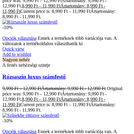
price was: 9,990 Ft – 12,990 FtÁrtartomány: 9,990 Ft -
12,990 Ft.
8,990
Ft
–
11,990
Ft
Ártartomány: 8,990 Ft -
11,990 Ft
Current price is: 8,990 Ft – 11,990 FtÁrtartomány:
8,990 Ft - 11,990 Ft.
-10%
Opciók választása
Ennek a terméknek több variációja van. A
változatok a termékoldalon választhatók ki
Quick view
Add to wishlist
Nagyon nehéz
A festés nehézségi szintje
Rózsaszín luxus számfestő
9,990
Ft
–
12,990
Ft
Ártartomány: 9,990 Ft - 12,990 Ft
Original
price was: 9,990 Ft – 12,990 FtÁrtartomány: 9,990 Ft -
12,990 Ft.
8,990
Ft
–
11,990
Ft
Ártartomány: 8,990 Ft -
11,990 Ft
Current price is: 8,990 Ft – 11,990 FtÁrtartomány:
8,990 Ft - 11,990 Ft.
-10%
Opciók választása
Ennek a terméknek több variációja van. A