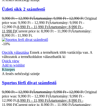
Üzleti sikk 2 számfestő
9,990
Ft
–
12,990
Ft
Ártartomány: 9,990 Ft - 12,990 Ft
Original
price was: 9,990 Ft – 12,990 FtÁrtartomány: 9,990 Ft -
12,990 Ft.
8,990
Ft
–
11,990
Ft
Ártartomány: 8,990 Ft -
11,990 Ft
Current price is: 8,990 Ft – 11,990 FtÁrtartomány:
8,990 Ft - 11,990 Ft.
-10%
Opciók választása
Ennek a terméknek több variációja van. A
változatok a termékoldalon választhatók ki
Quick view
Add to wishlist
Közepes
A festés nehézségi szintje
Sportos férfi divat számfestő
9,990
Ft
–
12,990
Ft
Ártartomány: 9,990 Ft - 12,990 Ft
Original
price was: 9,990 Ft – 12,990 FtÁrtartomány: 9,990 Ft -
12,990 Ft.
8,990
Ft
–
11,990
Ft
Ártartomány: 8,990 Ft -
11,990 Ft
Current price is: 8,990 Ft – 11,990 FtÁrtartomány: