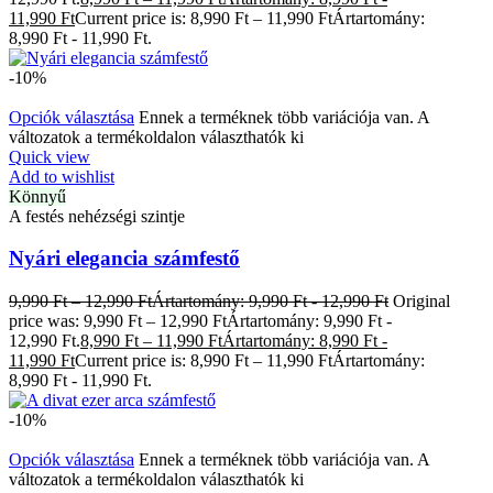
11,990 Ft
Current price is: 8,990 Ft – 11,990 FtÁrtartomány:
8,990 Ft - 11,990 Ft.
-10%
Opciók választása
Ennek a terméknek több variációja van. A
változatok a termékoldalon választhatók ki
Quick view
Add to wishlist
Könnyű
A festés nehézségi szintje
Nyári elegancia számfestő
9,990
Ft
–
12,990
Ft
Ártartomány: 9,990 Ft - 12,990 Ft
Original
price was: 9,990 Ft – 12,990 FtÁrtartomány: 9,990 Ft -
12,990 Ft.
8,990
Ft
–
11,990
Ft
Ártartomány: 8,990 Ft -
11,990 Ft
Current price is: 8,990 Ft – 11,990 FtÁrtartomány:
8,990 Ft - 11,990 Ft.
-10%
Opciók választása
Ennek a terméknek több variációja van. A
változatok a termékoldalon választhatók ki