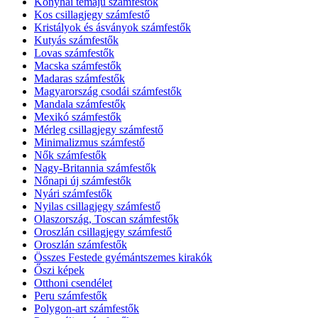
Konyhai témájú számfestők
Kos csillagjegy számfestő
Kristályok és ásványok számfestők
Kutyás számfestők
Lovas számfestők
Macska számfestők
Madaras számfestők
Magyarország csodái számfestők
Mandala számfestők
Mexikó számfestők
Mérleg csillagjegy számfestő
Minimalizmus számfestő
Nők számfestők
Nagy-Britannia számfestők
Nőnapi új számfestők
Nyári számfestők
Nyilas csillagjegy számfestő
Olaszország, Toscan számfestők
Oroszlán csillagjegy számfestő
Oroszlán számfestők
Összes Festede gyémántszemes kirakók
Őszi képek
Otthoni csendélet
Peru számfestők
Polygon-art számfestők