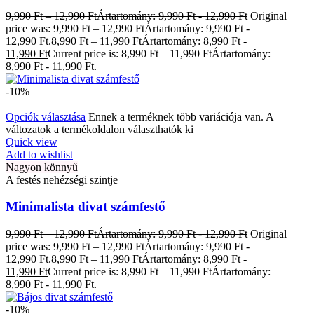
9,990
Ft
–
12,990
Ft
Ártartomány: 9,990 Ft - 12,990 Ft
Original
price was: 9,990 Ft – 12,990 FtÁrtartomány: 9,990 Ft -
12,990 Ft.
8,990
Ft
–
11,990
Ft
Ártartomány: 8,990 Ft -
11,990 Ft
Current price is: 8,990 Ft – 11,990 FtÁrtartomány:
8,990 Ft - 11,990 Ft.
-10%
Opciók választása
Ennek a terméknek több variációja van. A
változatok a termékoldalon választhatók ki
Quick view
Add to wishlist
Nagyon könnyű
A festés nehézségi szintje
Minimalista divat számfestő
9,990
Ft
–
12,990
Ft
Ártartomány: 9,990 Ft - 12,990 Ft
Original
price was: 9,990 Ft – 12,990 FtÁrtartomány: 9,990 Ft -
12,990 Ft.
8,990
Ft
–
11,990
Ft
Ártartomány: 8,990 Ft -
11,990 Ft
Current price is: 8,990 Ft – 11,990 FtÁrtartomány:
8,990 Ft - 11,990 Ft.
-10%