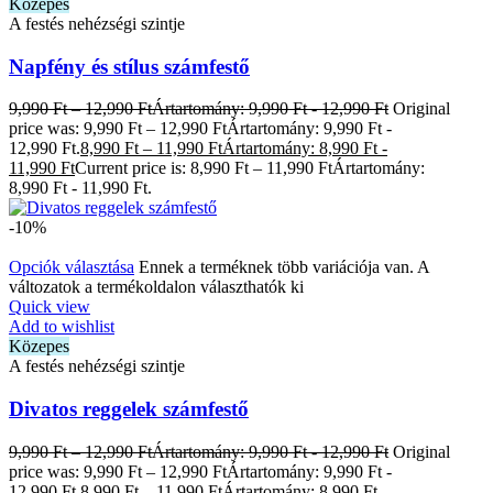
Közepes
A festés nehézségi szintje
Napfény és stílus számfestő
9,990
Ft
–
12,990
Ft
Ártartomány: 9,990 Ft - 12,990 Ft
Original
price was: 9,990 Ft – 12,990 FtÁrtartomány: 9,990 Ft -
12,990 Ft.
8,990
Ft
–
11,990
Ft
Ártartomány: 8,990 Ft -
11,990 Ft
Current price is: 8,990 Ft – 11,990 FtÁrtartomány:
8,990 Ft - 11,990 Ft.
-10%
Opciók választása
Ennek a terméknek több variációja van. A
változatok a termékoldalon választhatók ki
Quick view
Add to wishlist
Közepes
A festés nehézségi szintje
Divatos reggelek számfestő
9,990
Ft
–
12,990
Ft
Ártartomány: 9,990 Ft - 12,990 Ft
Original
price was: 9,990 Ft – 12,990 FtÁrtartomány: 9,990 Ft -
12,990 Ft.
8,990
Ft
–
11,990
Ft
Ártartomány: 8,990 Ft -