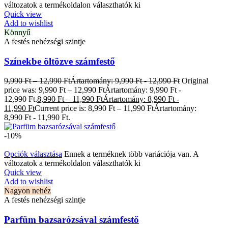
változatok a termékoldalon választhatók ki
Quick view
Add to wishlist
Könnyű
A festés nehézségi szintje
Színekbe öltözve számfestő
9,990
Ft
–
12,990
Ft
Ártartomány: 9,990 Ft - 12,990 Ft
Original
price was: 9,990 Ft – 12,990 FtÁrtartomány: 9,990 Ft -
12,990 Ft.
8,990
Ft
–
11,990
Ft
Ártartomány: 8,990 Ft -
11,990 Ft
Current price is: 8,990 Ft – 11,990 FtÁrtartomány:
8,990 Ft - 11,990 Ft.
-10%
Opciók választása
Ennek a terméknek több variációja van. A
változatok a termékoldalon választhatók ki
Quick view
Add to wishlist
Nagyon nehéz
A festés nehézségi szintje
Parfüm bazsarózsával számfestő