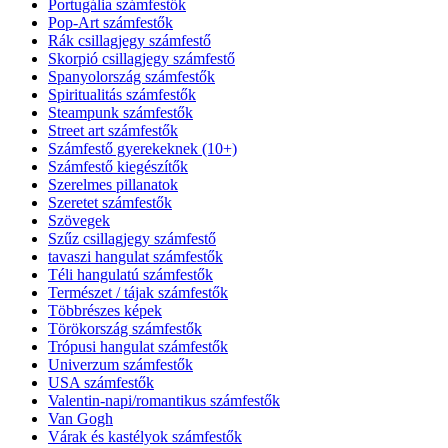
Portugália számfestők
Pop-Art számfestők
Rák csillagjegy számfestő
Skorpió csillagjegy számfestő
Spanyolország számfestők
Spiritualitás számfestők
Steampunk számfestők
Street art számfestők
Számfestő gyerekeknek (10+)
Számfestő kiegészítők
Szerelmes pillanatok
Szeretet számfestők
Szövegek
Szűz csillagjegy számfestő
tavaszi hangulat számfestők
Téli hangulatú számfestők
Természet / tájak számfestők
Többrészes képek
Törökország számfestők
Trópusi hangulat számfestők
Univerzum számfestők
USA számfestők
Valentin-napi/romantikus számfestők
Van Gogh
Várak és kastélyok számfestők