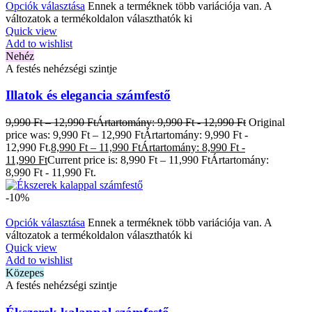
Opciók választása
Ennek a terméknek több variációja van. A
változatok a termékoldalon választhatók ki
Quick view
Add to wishlist
Nehéz
A festés nehézségi szintje
Illatok és elegancia számfestő
9,990
Ft
–
12,990
Ft
Ártartomány: 9,990 Ft - 12,990 Ft
Original
price was: 9,990 Ft – 12,990 FtÁrtartomány: 9,990 Ft -
12,990 Ft.
8,990
Ft
–
11,990
Ft
Ártartomány: 8,990 Ft -
11,990 Ft
Current price is: 8,990 Ft – 11,990 FtÁrtartomány:
8,990 Ft - 11,990 Ft.
-10%
Opciók választása
Ennek a terméknek több variációja van. A
változatok a termékoldalon választhatók ki
Quick view
Add to wishlist
Közepes
A festés nehézségi szintje