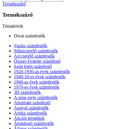
Termékszűrő
Termékszűrő
Témakörök
Divat számfestők
Varázs számfestők
Stíluscserélő számfestők
Arccserélő számfestők
Összes Festede számfestő
Saját fotós számfestő
1920-1930-as évek számfestők
1940-50-es évek számfestők
1960-as évek számfestők
1970-es évek számfestők
3D számfestők
A zene ereje számfestők
Absztrakt számfestő
Angyal számfestők
Afrika számfestők
Akciós termékek
Álomfogó számfestők
Állatos számfestők