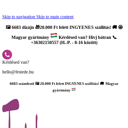
Újdonság: AI Varázsszámfestők ✨ | 2
0% bevezető kedvezmény
Skip to navigation
Skip to main content
🖼️
6683 dizájn 🎁20.000 Ft felett INGYENES szállítás!
🚚
🤩
Magyar gyártmány
Kérdésed van? Hívj bátran 📞
+36302150557 (H.-P. - 8-16 között)
Kérdésed van?
hello@festede.hu
6683 számfestő 🖼️ 20.000 Ft felett INGYENES szállítás! 🚚 Magyar
gyártmány