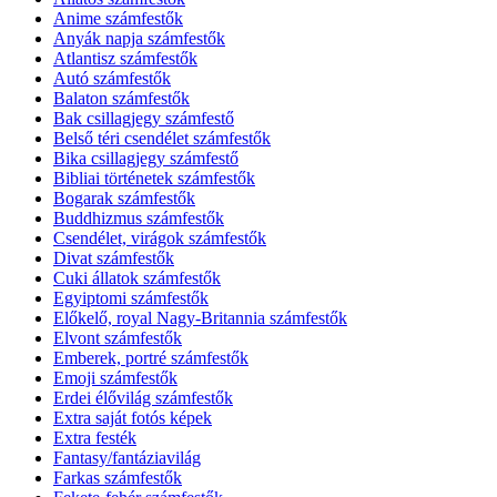
Anime számfestők
Anyák napja számfestők
Atlantisz számfestők
Autó számfestők
Balaton számfestők
Bak csillagjegy számfestő
Belső téri csendélet számfestők
Bika csillagjegy számfestő
Bibliai történetek számfestők
Bogarak számfestők
Buddhizmus számfestők
Csendélet, virágok számfestők
Divat számfestők
Cuki állatok számfestők
Egyiptomi számfestők
Előkelő, royal Nagy-Britannia számfestők
Elvont számfestők
Emberek, portré számfestők
Emoji számfestők
Erdei élővilág számfestők
Extra saját fotós képek
Extra festék
Fantasy/fantáziavilág
Farkas számfestők