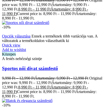
9,990
Ft
–
12,990
Ft
Ártartomány: 9,990 Ft - 12,990 Ft
Original
price was: 9,990 Ft – 12,990 FtÁrtartomány: 9,990 Ft -
12,990 Ft.
8,990
Ft
–
11,990
Ft
Ártartomány: 8,990 Ft -
11,990 Ft
Current price is: 8,990 Ft – 11,990 FtÁrtartomány:
8,990 Ft - 11,990 Ft.
-10%
Opciók választása
Ennek a terméknek több variációja van. A
változatok a termékoldalon választhatók ki
Quick view
Add to wishlist
Közepes
A festés nehézségi szintje
Sportos női divat számfestő
9,990
Ft
–
12,990
Ft
Ártartomány: 9,990 Ft - 12,990 Ft
Original
price was: 9,990 Ft – 12,990 FtÁrtartomány: 9,990 Ft -
12,990 Ft.
8,990
Ft
–
11,990
Ft
Ártartomány: 8,990 Ft -
11,990 Ft
Current price is: 8,990 Ft – 11,990 FtÁrtartomány:
8,990 Ft - 11,990 Ft.
-10%