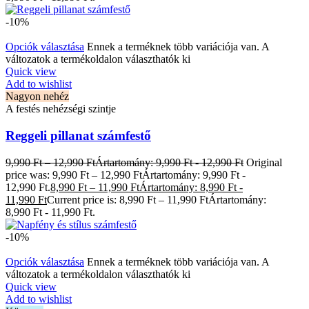
-10%
Opciók választása
Ennek a terméknek több variációja van. A
változatok a termékoldalon választhatók ki
Quick view
Add to wishlist
Nagyon nehéz
A festés nehézségi szintje
Reggeli pillanat számfestő
9,990
Ft
–
12,990
Ft
Ártartomány: 9,990 Ft - 12,990 Ft
Original
price was: 9,990 Ft – 12,990 FtÁrtartomány: 9,990 Ft -
12,990 Ft.
8,990
Ft
–
11,990
Ft
Ártartomány: 8,990 Ft -
11,990 Ft
Current price is: 8,990 Ft – 11,990 FtÁrtartomány:
8,990 Ft - 11,990 Ft.
-10%
Opciók választása
Ennek a terméknek több variációja van. A
változatok a termékoldalon választhatók ki
Quick view
Add to wishlist