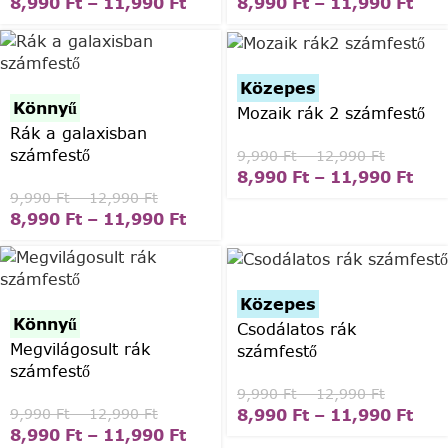
8,990
Ft
–
11,990
Ft
8,990
Ft
–
11,990
Ft
Közepes
Könnyű
Mozaik rák 2 számfestő
Rák a galaxisban
számfestő
9,990
Ft
–
12,990
Ft
8,990
Ft
–
11,990
Ft
9,990
Ft
–
12,990
Ft
8,990
Ft
–
11,990
Ft
Közepes
Könnyű
Csodálatos rák
Megvilágosult rák
számfestő
számfestő
9,990
Ft
–
12,990
Ft
8,990
Ft
–
11,990
Ft
9,990
Ft
–
12,990
Ft
8,990
Ft
–
11,990
Ft