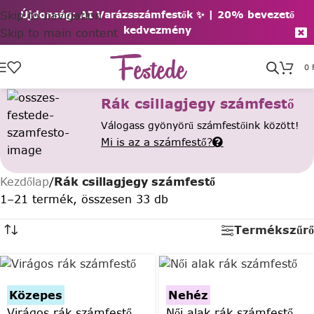
Skip to navigation
Újdonság: AI Varázsszámfestők ✨ | 2
0% bevezető
kedvezmény
Skip to main content
0
Rák csillagjegy számfestő
Válogass gyönyörű számfestőink között!
Mi is az a számfestő?
Kezdőlap
/
Rák csillagjegy számfestő
1–21 termék, összesen 33 db
Termékszűrő
Közepes
Nehéz
Virágos rák számfestő
Női alak rák számfestő