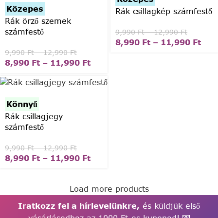
Közepes
Rák csillagkép számfestő
Rák örző szemek
számfestő
9,990
Ft
–
12,990
Ft
8,990
Ft
–
11,990
Ft
9,990
Ft
–
12,990
Ft
8,990
Ft
–
11,990
Ft
Könnyű
Rák csillagjegy
számfestő
9,990
Ft
–
12,990
Ft
8,990
Ft
–
11,990
Ft
Load more products
Iratkozz fel a hírlevelünkre,
és küldjük első
vásárlásodhoz az 1000 Ft-os kuponod! 💌