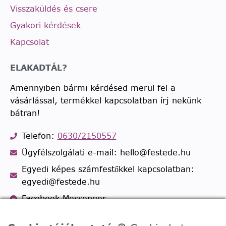
Visszaküldés és csere
Gyakori kérdések
Kapcsolat
ELAKADTÁL?
Amennyiben bármi kérdésed merül fel a
vásárlással, termékkel kapcsolatban írj nekünk
bátran!
Telefon:
0630/2150557
Ügyfélszolgálati e-mail: hello@festede.hu
Egyedi képes számfestőkkel kapcsolatban:
egyedi@festede.hu
Facebook Messenger
Csatlakozz 19.000 fős
Facebook csoportunkhoz!