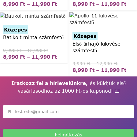
8,990
Ft
–
11,990
Ft
8,990
Ft
–
11,990
Ft
Közepes
Közepes
Batikolt minta számfestő
Első űrhajó kilövése
számfestő
9,990
Ft
–
12,990
Ft
8,990
Ft
–
11,990
Ft
9,990
Ft
–
12,990
Ft
8,990
Ft
–
11,990
Ft
Iratkozz fel a hírlevelünkre,
és küldjük első
vásárlásodhoz az 1000 Ft-os kuponod! 💌
Feliratkozás