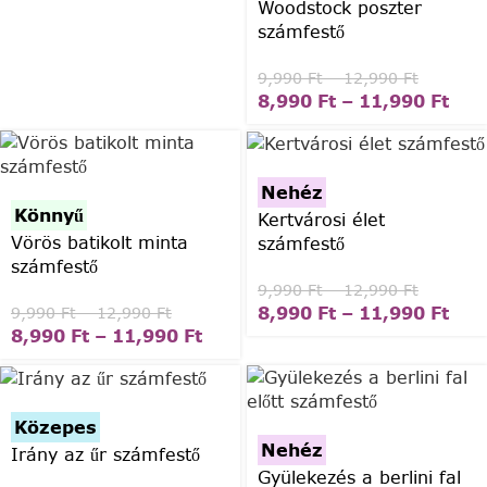
Woodstock poszter
számfestő
9,990
Ft
–
12,990
Ft
8,990
Ft
–
11,990
Ft
Nehéz
Könnyű
Kertvárosi élet
Vörös batikolt minta
számfestő
számfestő
9,990
Ft
–
12,990
Ft
8,990
Ft
–
11,990
Ft
9,990
Ft
–
12,990
Ft
8,990
Ft
–
11,990
Ft
Közepes
Nehéz
Irány az űr számfestő
Gyülekezés a berlini fal