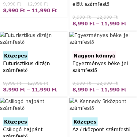
előtt számfestő
9,990
Ft
–
12,990
Ft
8,990
Ft
–
11,990
Ft
9,990
Ft
–
12,990
Ft
8,990
Ft
–
11,990
Ft
Közepes
Nagyon könnyű
Futurisztikus dizájn
Egyezményes béke jel
számfestő
számfestő
9,990
Ft
–
12,990
Ft
9,990
Ft
–
12,990
Ft
8,990
Ft
–
11,990
Ft
8,990
Ft
–
11,990
Ft
Közepes
Közepes
Csillogó hajpánt
Az űrközpont számfestő
számfestő