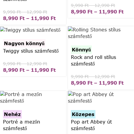
9,990
Ft
–
12,990
Ft
8,990
Ft
–
11,990
Ft
9,990
Ft
–
12,990
Ft
8,990
Ft
–
11,990
Ft
Nagyon könnyű
Könnyű
Twiggy stílus számfestő
Rock and roll stílus
számfestő
9,990
Ft
–
12,990
Ft
8,990
Ft
–
11,990
Ft
9,990
Ft
–
12,990
Ft
8,990
Ft
–
11,990
Ft
Nehéz
Közepes
Portré a mezőn
Pop art Abbey út
számfestő
számfestő