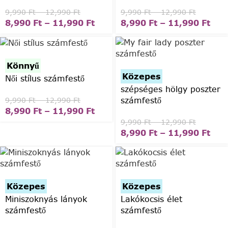
9,990
Ft
–
12,990
Ft
9,990
Ft
–
12,990
Ft
8,990
Ft
–
11,990
Ft
8,990
Ft
–
11,990
Ft
Könnyű
Közepes
Női stílus számfestő
szépséges hölgy poszter
számfestő
9,990
Ft
–
12,990
Ft
8,990
Ft
–
11,990
Ft
9,990
Ft
–
12,990
Ft
8,990
Ft
–
11,990
Ft
Közepes
Közepes
Miniszoknyás lányok
Lakókocsis élet
számfestő
számfestő