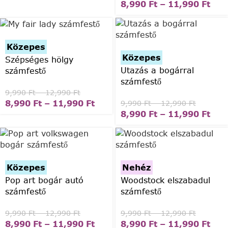
8,990
Ft
–
11,990
Ft
Közepes
Közepes
Szépséges hölgy
Utazás a bogárral
számfestő
számfestő
9,990
Ft
–
12,990
Ft
8,990
Ft
–
11,990
Ft
9,990
Ft
–
12,990
Ft
8,990
Ft
–
11,990
Ft
Közepes
Nehéz
Pop art bogár autó
Woodstock elszabadul
számfestő
számfestő
9,990
Ft
–
12,990
Ft
9,990
Ft
–
12,990
Ft
8,990
Ft
–
11,990
Ft
8,990
Ft
–
11,990
Ft