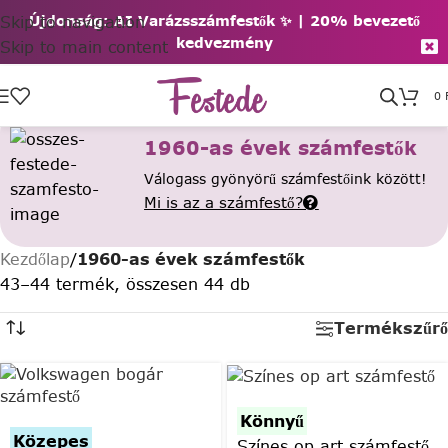
Skip to navigation
Újdonság: AI Varázsszámfestők ✨ | 2
0% bevezető
kedvezmény
Skip to main content
0
1960-as évek számfestők
Válogass gyönyörű számfestőink között!
Mi is az a számfestő?
Kezdőlap
/
1960-as évek számfestők
43–44 termék, összesen 44 db
Termékszűrő
Könnyű
Közepes
Színes op art számfestő