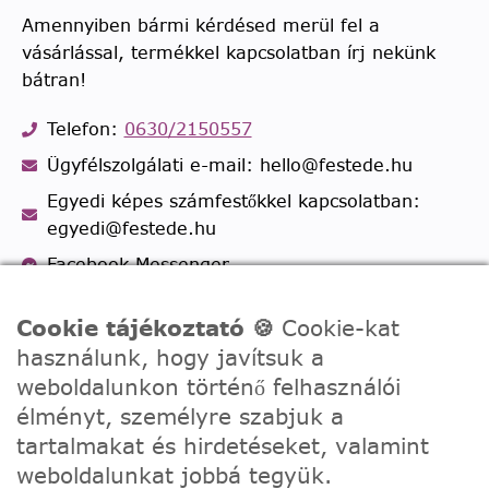
Amennyiben bármi kérdésed merül fel a
vásárlással, termékkel kapcsolatban írj nekünk
bátran!
Telefon:
0630/2150557
Ügyfélszolgálati e-mail: hello@festede.hu
Egyedi képes számfestőkkel kapcsolatban:
egyedi@festede.hu
Facebook Messenger
Csatlakozz 19.000 fős
Facebook csoportunkhoz!
Cookie tájékoztató 🍪
Cookie-kat
használunk, hogy javítsuk a
weboldalunkon történő felhasználói
élményt, személyre szabjuk a
tartalmakat és hirdetéseket, valamint
weboldalunkat jobbá tegyük.