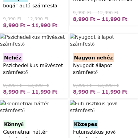
bogár autó számfestő
9,990
Ft
–
12,990
Ft
8,990
Ft
–
11,990
Ft
9,990
Ft
–
12,990
Ft
8,990
Ft
–
11,990
Ft
Nehéz
Nagyon nehéz
Pszichedelikus művészet
Nyugodt állapot
számfestő
számfestő
9,990
Ft
–
12,990
Ft
9,990
Ft
–
12,990
Ft
8,990
Ft
–
11,990
Ft
8,990
Ft
–
11,990
Ft
Könnyű
Közepes
Geometriai háttér
Futurisztikus jövő