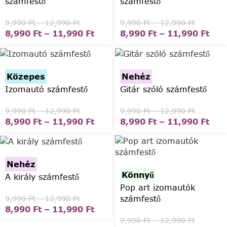
számfestő
számfestő
9,990
Ft
–
12,990
Ft
9,990
Ft
–
12,990
Ft
8,990
Ft
–
11,990
Ft
8,990
Ft
–
11,990
Ft
Közepes
Nehéz
Izomautó számfestő
Gitár szóló számfestő
9,990
Ft
–
12,990
Ft
9,990
Ft
–
12,990
Ft
8,990
Ft
–
11,990
Ft
8,990
Ft
–
11,990
Ft
Nehéz
Könnyű
A király számfestő
Pop art izomautók
számfestő
9,990
Ft
–
12,990
Ft
8,990
Ft
–
11,990
Ft
9,990
Ft
–
12,990
Ft