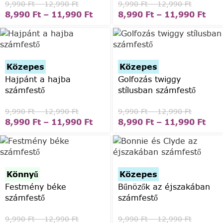
9,990
Ft
–
12,990
Ft
9,990
Ft
–
12,990
Ft
8,990
Ft
–
11,990
Ft
8,990
Ft
–
11,990
Ft
Közepes
Közepes
Hajpánt a hajba
Golfozás twiggy
számfestő
stílusban számfestő
9,990
Ft
–
12,990
Ft
9,990
Ft
–
12,990
Ft
8,990
Ft
–
11,990
Ft
8,990
Ft
–
11,990
Ft
Könnyű
Közepes
Festmény béke
Bűnözők az éjszakában
számfestő
számfestő
9,990
Ft
–
12,990
Ft
9,990
Ft
–
12,990
Ft