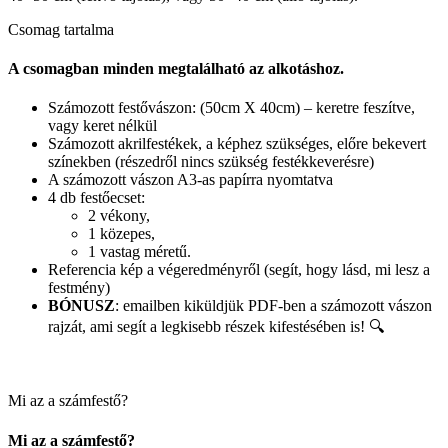
Csomag tartalma
A csomagban minden megtalálható az alkotáshoz.
Számozott festővászon: (50cm X 40cm) – keretre feszítve,
vagy keret nélkül
Számozott akrilfestékek, a képhez szükséges, előre bekevert
színekben (részedről nincs szükség festékkeverésre)
A számozott vászon A3-as papírra nyomtatva
4 db festőecset:
2 vékony,
1 közepes,
1 vastag méretű.
Referencia kép a végeredményről (segít, hogy lásd, mi lesz a
festmény)
BÓNUSZ
: emailben kiküldjük PDF-ben a számozott vászon
rajzát, ami segít a legkisebb részek kifestésében is! 🔍
Mi az a számfestő?
Mi az a számfestő?