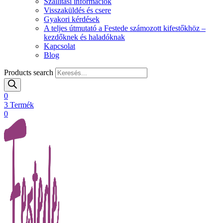
Szállítási információk
Visszaküldés és csere
Gyakori kérdések
A teljes útmutató a Festede számozott kifestőkhöz –
kezdőknek és haladóknak
Kapcsolat
Blog
Products search
0
3
Termék
0