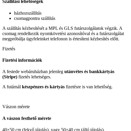
Szállítási lehetőségek
házhozszállítás
csomagpontra szállítás
A szállítás kézbesítését a MPL és GLS futárszolgálatok végzik. A
csomag rendelkezik nyomkövetési azonosítóval és a futárszolgálat
megpróbálja ügyfeleinket telefonon is értesíteni kézbesítés előtt.
Fizetés
Fizetési információk
A festede webáruházban jelenleg
utánvétes és bankkártyás
(Stripe)
fizetés lehetséges.
A futárnál
készpénzes és kártyás
fizetésre is van lehetőség.
Vászon mérete
A vászon festhető mérete
40×50 cm (fekvő tájolás), vagy 50×40 cm (álló tájolás).