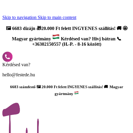
Újdonság: AI Varázsszámfestők ✨ | 2
0% bevezető kedvezmény
Skip to navigation
Skip to main content
🖼️
6683 dizájn 🎁20.000 Ft felett INGYENES szállítás!
🚚
🤩
Magyar gyártmány
Kérdésed van? Hívj bátran 📞
+36302150557 (H.-P. - 8-16 között)
Kérdésed van?
hello@festede.hu
6683 számfestő 🖼️ 20.000 Ft felett INGYENES szállítás! 🚚 Magyar
gyártmány