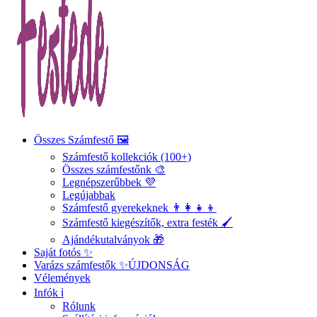
Összes Számfestő 🖼️
Számfestő kollekciók (100+)
Összes számfestőnk 🎨
Legnépszerűbbek 💜
Legújabbak
Számfestő gyerekeknek 👨‍👩‍👧‍👦
Számfestő kiegészítők, extra festék 🖌️
Ajándékutalványok 🎁
Saját fotós ✨
Varázs számfestők ✨
ÚJDONSÁG
Vélemények
Infók ℹ️
Rólunk