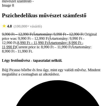
Pszichedelikus művészet számfestő
★
4.8
(100,000+ vásárló)
9,990
Ft
–
12,990
Ft
Ártartomány: 9,990 Ft - 12,990 Ft
Original
price was: 9,990 Ft – 12,990 FtÁrtartomány: 9,990 Ft -
12,990 Ft.
8,990
Ft
–
11,990
Ft
Ártartomány: 8,990 Ft -
11,990 Ft
Current price is: 8,990 Ft – 11,990 FtÁrtartomány:
8,990 Ft - 11,990 Ft.
Légy festőművész - tapasztalat nélkül.
Bújj Picasso bőrébe és fess úgy, mint egy valódi művész. Mindent
megtalálsz a csomagban az alkotáshoz.