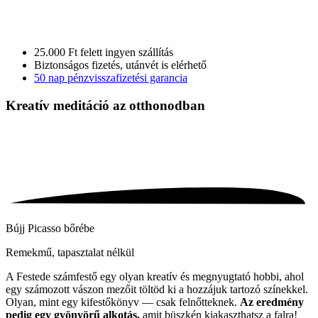
25.000 Ft felett ingyen szállítás
Biztonságos fizetés, utánvét is elérhető
50 nap pénzvisszafizetési garancia
Kreatív meditáció
az otthonodban
Bújj Picasso bőrébe
Remekmű, tapasztalat nélkül
A Festede számfestő egy olyan kreatív és megnyugtató hobbi, ahol
egy számozott vászon mezőit töltöd ki a hozzájuk tartozó színekkel.
Olyan, mint egy kifestőkönyv — csak felnőtteknek.
Az eredmény
pedig egy gyönyörű alkotás,
amit büszkén kiakaszthatsz a falra!