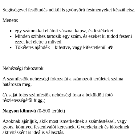
Segítségével festőtudás nélkül is gyönyörű festményeket készíthetsz.
Menete:
egy számokkal ellátott vásznat kapsz, és festékeket
Minden színhez tartozik egy szám, és ezeket ki tudod festeni –
ezzel kel életre a műved.
Tökéletes ajándék – kifestve, vagy kifestetlenül 🎁
Nehézségi fokozatok
A számfestők nehézségi fokozatát a számozott területek száma
határozza meg.
(A saját fotós számfestők nehézségi foka a beküldött fotó
részletességétől függ.)
Nagyon könnyű
(0-500 terület)
Azoknak ajánljuk, akik most ismerkednek a számfestéssel, vagy
gyors, könnyed festenivalót keresnek. Gyerekeknek és időseknek
aktivitásként is ideális választás.