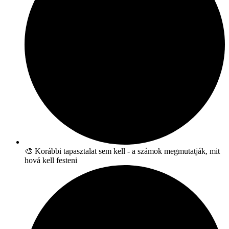
🎨 Korábbi tapasztalat sem kell - a számok megmutatják, mit
hová kell festeni