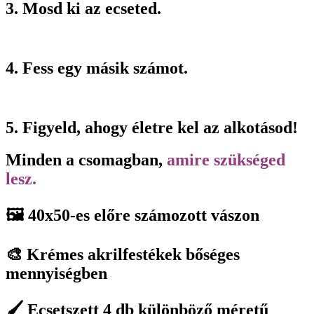
3. Mosd ki az ecseted.
4. Fess egy másik számot.
5. Figyeld, ahogy életre kel az alkotásod!
Minden a csomagban,
amire szükséged
lesz.
🖼️ 40x50-es előre számozott vászon
🎨 Krémes akrilfestékek bőséges
mennyiségben
🖌️ Ecsetszett 4 db különböző méretű