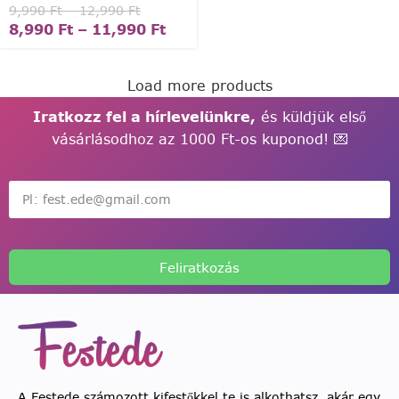
9,990
Ft
–
12,990
Ft
8,990
Ft
–
11,990
Ft
Load more products
Iratkozz fel a hírlevelünkre,
és küldjük első
vásárlásodhoz az 1000 Ft-os kuponod! 💌
Feliratkozás
A Festede számozott kifestőkkel te is alkothatsz, akár egy