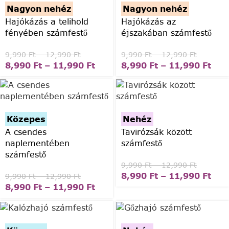
Nagyon nehéz
Nagyon nehéz
Hajókázás a telihold
Hajókázás az
fényében számfestő
éjszakában számfestő
9,990
Ft
–
12,990
Ft
9,990
Ft
–
12,990
Ft
8,990
Ft
–
11,990
Ft
8,990
Ft
–
11,990
Ft
Közepes
Nehéz
A csendes
Tavirózsák között
naplementében
számfestő
számfestő
9,990
Ft
–
12,990
Ft
8,990
Ft
–
11,990
Ft
9,990
Ft
–
12,990
Ft
8,990
Ft
–
11,990
Ft