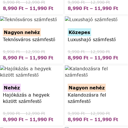
9,990
Ft
–
12,990
Ft
9,990
Ft
–
12,990
Ft
8,990
Ft
–
11,990
Ft
8,990
Ft
–
11,990
Ft
Nagyon nehéz
Közepes
Teknősváros számfestő
Luxushajó számfestő
9,990
Ft
–
12,990
Ft
9,990
Ft
–
12,990
Ft
8,990
Ft
–
11,990
Ft
8,990
Ft
–
11,990
Ft
Nehéz
Nagyon nehéz
Hajókázás a hegyek
Kalandozásra fel
között számfestő
számfestő
9,990
Ft
–
12,990
Ft
9,990
Ft
–
12,990
Ft
8,990
Ft
–
11,990
Ft
8,990
Ft
–
11,990
Ft