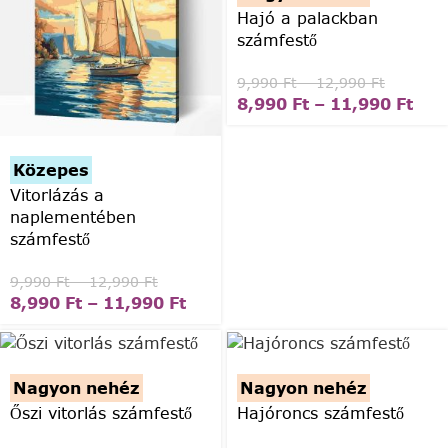
Hajó a palackban
számfestő
9,990
Ft
–
12,990
Ft
8,990
Ft
–
11,990
Ft
Közepes
Vitorlázás a
naplementében
számfestő
9,990
Ft
–
12,990
Ft
8,990
Ft
–
11,990
Ft
Nagyon nehéz
Nagyon nehéz
Őszi vitorlás számfestő
Hajóroncs számfestő