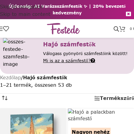
Skip to navigation
Újdonság: AI Varázsszámfestők ✨ | 2
0% bevezető
kedvezmény
Skip to main content
0
Hajó számfestők
Válogass gyönyörű számfestőink között!
Mi is az a számfestő?
Kezdőlap
/
Hajó számfestők
1–21 termék, összesen 53 db
Termékszűrő
Nagyon nehéz