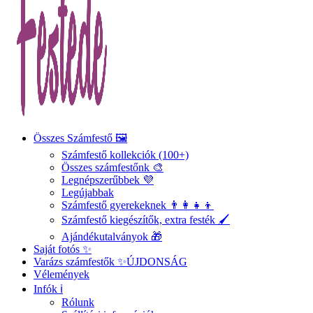
Összes Számfestő 🖼️
Számfestő kollekciók (100+)
Összes számfestőnk 🎨
Legnépszerűbbek 💜
Legújabbak
Számfestő gyerekeknek 👨‍👩‍👧‍👦
Számfestő kiegészítők, extra festék 🖌️
Ajándékutalványok 🎁
Saját fotós ✨
Varázs számfestők ✨
ÚJDONSÁG
Vélemények
Infók ℹ️
Rólunk