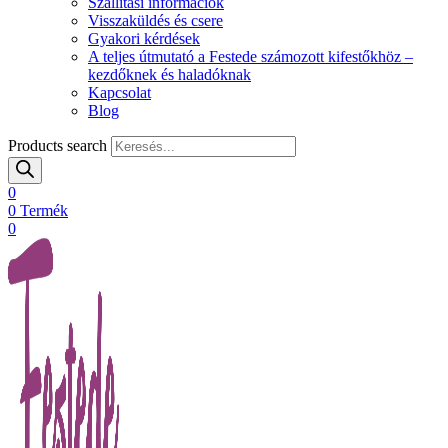
Szállítási információk
Visszaküldés és csere
Gyakori kérdések
A teljes útmutató a Festede számozott kifestőkhöz –
kezdőknek és haladóknak
Kapcsolat
Blog
Products search
0
0
Termék
0