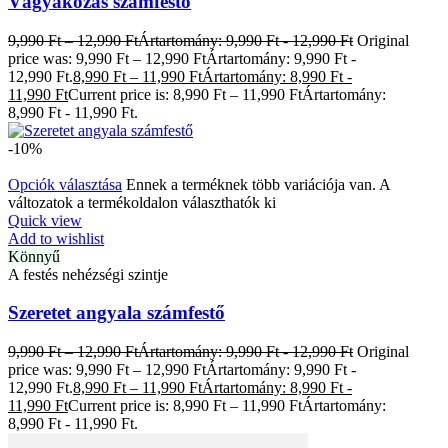
Vágyakozás számfestő
9,990
Ft
–
12,990
Ft
Ártartomány: 9,990 Ft - 12,990 Ft
Original
price was: 9,990 Ft – 12,990 FtÁrtartomány: 9,990 Ft -
12,990 Ft.
8,990
Ft
–
11,990
Ft
Ártartomány: 8,990 Ft -
11,990 Ft
Current price is: 8,990 Ft – 11,990 FtÁrtartomány:
8,990 Ft - 11,990 Ft.
-10%
Opciók választása
Ennek a terméknek több variációja van. A
változatok a termékoldalon választhatók ki
Quick view
Add to wishlist
Könnyű
A festés nehézségi szintje
Szeretet angyala számfestő
9,990
Ft
–
12,990
Ft
Ártartomány: 9,990 Ft - 12,990 Ft
Original
price was: 9,990 Ft – 12,990 FtÁrtartomány: 9,990 Ft -
12,990 Ft.
8,990
Ft
–
11,990
Ft
Ártartomány: 8,990 Ft -
11,990 Ft
Current price is: 8,990 Ft – 11,990 FtÁrtartomány:
8,990 Ft - 11,990 Ft.