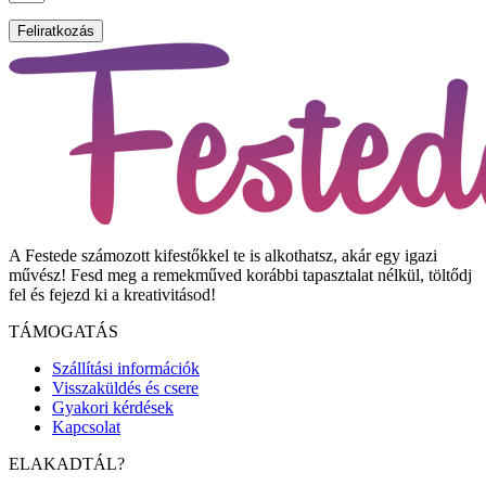
Feliratkozás
A Festede számozott kifestőkkel te is alkothatsz, akár egy igazi
művész! Fesd meg a remekműved korábbi tapasztalat nélkül, töltődj
fel és fejezd ki a kreativitásod!
TÁMOGATÁS
Szállítási információk
Visszaküldés és csere
Gyakori kérdések
Kapcsolat
ELAKADTÁL?