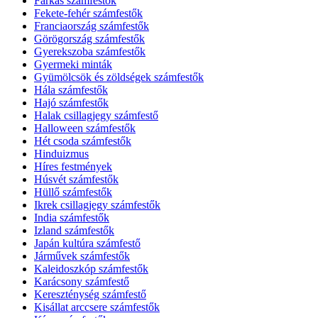
Farkas számfestők
Fekete-fehér számfestők
Franciaország számfestők
Görögország számfestők
Gyerekszoba számfestők
Gyermeki minták
Gyümölcsök és zöldségek számfestők
Hála számfestők
Hajó számfestők
Halak csillagjegy számfestő
Halloween számfestők
Hét csoda számfestők
Hinduizmus
Híres festmények
Húsvét számfestők
Hüllő számfestők
Ikrek csillagjegy számfestők
India számfestők
Izland számfestők
Japán kultúra számfestő
Járművek számfestők
Kaleidoszkóp számfestők
Karácsony számfestő
Kereszténység számfestő
Kisállat arccsere számfestők