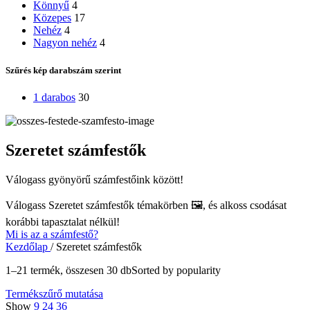
Könnyű
4
Közepes
17
Nehéz
4
Nagyon nehéz
4
Szűrés kép darabszám szerint
1 darabos
30
Szeretet számfestők
Válogass gyönyörű számfestőink között!
Válogass
Szeretet számfestők
témakörben 🖼️, és alkoss csodásat
korábbi tapasztalat nélkül!
Mi is az a számfestő?
Kezdőlap
/
Szeretet számfestők
1–21 termék, összesen 30 db
Sorted by popularity
Termékszűrő mutatása
Show
9
24
36