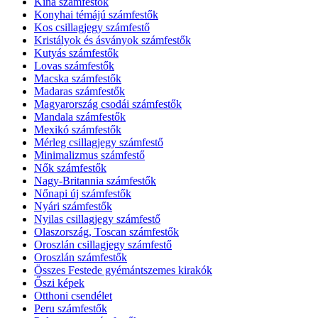
Kína számfestők
Konyhai témájú számfestők
Kos csillagjegy számfestő
Kristályok és ásványok számfestők
Kutyás számfestők
Lovas számfestők
Macska számfestők
Madaras számfestők
Magyarország csodái számfestők
Mandala számfestők
Mexikó számfestők
Mérleg csillagjegy számfestő
Minimalizmus számfestő
Nők számfestők
Nagy-Britannia számfestők
Nőnapi új számfestők
Nyári számfestők
Nyilas csillagjegy számfestő
Olaszország, Toscan számfestők
Oroszlán csillagjegy számfestő
Oroszlán számfestők
Összes Festede gyémántszemes kirakók
Őszi képek
Otthoni csendélet
Peru számfestők