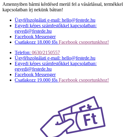
Amennyiben bármi kérdésed merül fel a vásárlással, termékkel
kapcsolatban írj nekünk bátran!
Ügyfélszolgálati e-mail: hello@festede.hu
Egyedi képes számfestőkkel kapcsolatban:
egyedi@festede.hu
Facebook Messenger
Csatlakozz 18.000 fős
Facebook csoportunkhoz!
Telefon:
0630/2150557
Ügyfélszolgálati e-mail: hello@festede.hu
Egyedi képes számfestőkkel kapcsolatban:
egyedi@festede.hu
Facebook Messenger
Csatlakozz 19.000 fős
Facebook csoportunkhoz!