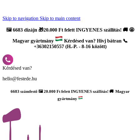
Újdonság: AI Varázsszámfestők ✨ | 2
0% bevezető kedvezmény
Skip to navigation
Skip to main content
🖼️
6683 dizájn 🎁20.000 Ft felett INGYENES szállítás!
🚚
🤩
Magyar gyártmány
Kérdésed van? Hívj bátran 📞
+36302150557 (H.-P. - 8-16 között)
Kérdésed van?
hello@festede.hu
6683 számfestő 🖼️ 20.000 Ft felett INGYENES szállítás! 🚚 Magyar
gyártmány