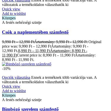
Opciók választása
Ennek a terméknek több variációja van. A
változatok a termékoldalon választhatók ki
Quick view
Add to wishlist
Közepes
A festés nehézségi szintje
Csók a naplementében számfestő
9,990
Ft
–
12,990
Ft
Ártartomány: 9,990 Ft - 12,990 Ft
Original
price was: 9,990 Ft – 12,990 FtÁrtartomány: 9,990 Ft -
12,990 Ft.
8,990
Ft
–
11,990
Ft
Ártartomány: 8,990 Ft -
11,990 Ft
Current price is: 8,990 Ft – 11,990 FtÁrtartomány:
8,990 Ft - 11,990 Ft.
-10%
Opciók választása
Ennek a terméknek több variációja van. A
változatok a termékoldalon választhatók ki
Quick view
Add to wishlist
Közepes
A festés nehézségi szintje
Bimbózó szerelem számfestő