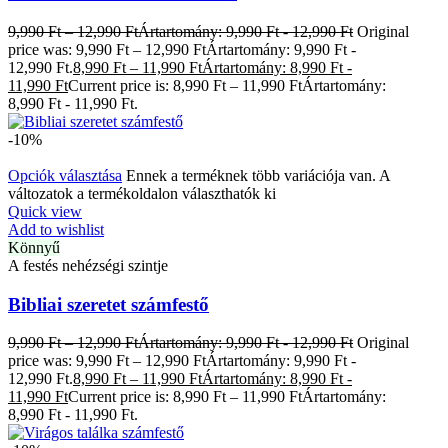
9,990
Ft
–
12,990
Ft
Ártartomány: 9,990 Ft - 12,990 Ft
Original
price was: 9,990 Ft – 12,990 FtÁrtartomány: 9,990 Ft -
12,990 Ft.
8,990
Ft
–
11,990
Ft
Ártartomány: 8,990 Ft -
11,990 Ft
Current price is: 8,990 Ft – 11,990 FtÁrtartomány:
8,990 Ft - 11,990 Ft.
-10%
Opciók választása
Ennek a terméknek több variációja van. A
változatok a termékoldalon választhatók ki
Quick view
Add to wishlist
Könnyű
A festés nehézségi szintje
Bibliai szeretet számfestő
9,990
Ft
–
12,990
Ft
Ártartomány: 9,990 Ft - 12,990 Ft
Original
price was: 9,990 Ft – 12,990 FtÁrtartomány: 9,990 Ft -
12,990 Ft.
8,990
Ft
–
11,990
Ft
Ártartomány: 8,990 Ft -
11,990 Ft
Current price is: 8,990 Ft – 11,990 FtÁrtartomány:
8,990 Ft - 11,990 Ft.