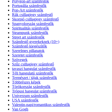
Polygon-art számfestők
Portugália számfestők
Pop-Art számfestők
Rák csillagjegy számfestő
Skorpió csillagjegy számfestő
Spanyolország számfestők
Spiritualitás számfestők
Steampunk számfestők
Street art számfestők
Számfestő gyerekeknek (10+)
Számfestő kiegészítők
Szerelmes pillanatok
Szeretet számfestők
Szövegek
Szűz csillagjegy számfestő
tavaszi hangulat számfestők
Téli hangulatú számfestők
Természet / tájak számfestők
Többrészes képek
Törökország számfestők
Trópusi hangulat számfestők
Univerzum számfestők
USA számfestők
Valentin-napi/romantikus számfestők
Van Gogh