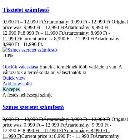
Tisztelet számfestő
9,990
Ft
–
12,990
Ft
Ártartomány: 9,990 Ft - 12,990 Ft
Original
price was: 9,990 Ft – 12,990 FtÁrtartomány: 9,990 Ft -
12,990 Ft.
8,990
Ft
–
11,990
Ft
Ártartomány: 8,990 Ft -
11,990 Ft
Current price is: 8,990 Ft – 11,990 FtÁrtartomány:
8,990 Ft - 11,990 Ft.
-10%
Opciók választása
Ennek a terméknek több variációja van. A
változatok a termékoldalon választhatók ki
Quick view
Add to wishlist
Közepes
A festés nehézségi szintje
Színes szeretet számfestő
9,990
Ft
–
12,990
Ft
Ártartomány: 9,990 Ft - 12,990 Ft
Original
price was: 9,990 Ft – 12,990 FtÁrtartomány: 9,990 Ft -
12,990 Ft.
8,990
Ft
–
11,990
Ft
Ártartomány: 8,990 Ft -
11,990 Ft
Current price is: 8,990 Ft – 11,990 FtÁrtartomány: