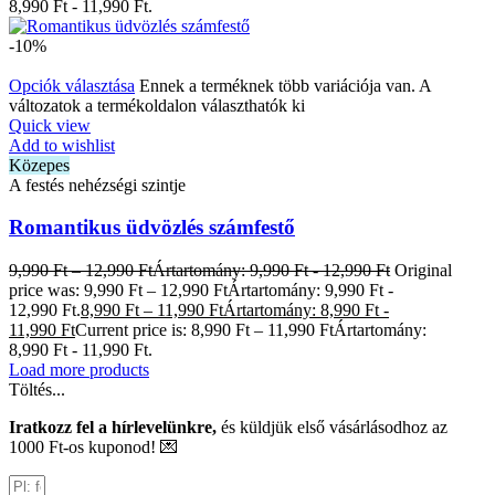
8,990 Ft - 11,990 Ft.
-10%
Opciók választása
Ennek a terméknek több variációja van. A
változatok a termékoldalon választhatók ki
Quick view
Add to wishlist
Közepes
A festés nehézségi szintje
Romantikus üdvözlés számfestő
9,990
Ft
–
12,990
Ft
Ártartomány: 9,990 Ft - 12,990 Ft
Original
price was: 9,990 Ft – 12,990 FtÁrtartomány: 9,990 Ft -
12,990 Ft.
8,990
Ft
–
11,990
Ft
Ártartomány: 8,990 Ft -
11,990 Ft
Current price is: 8,990 Ft – 11,990 FtÁrtartomány:
8,990 Ft - 11,990 Ft.
Load more products
Töltés...
Iratkozz fel a hírlevelünkre,
és küldjük első vásárlásodhoz az
1000 Ft-os kuponod! 💌