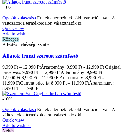
-10%
Opciók választása
Ennek a terméknek több variációja van. A
változatok a termékoldalon választhatók ki
Quick view
Add to wishlist
Közepes
A festés nehézségi szintje
Állatok iránti szeretet számfestő
9,990
Ft
–
12,990
Ft
Ártartomány: 9,990 Ft - 12,990 Ft
Original
price was: 9,990 Ft – 12,990 FtÁrtartomány: 9,990 Ft -
12,990 Ft.
8,990
Ft
–
11,990
Ft
Ártartomány: 8,990 Ft -
11,990 Ft
Current price is: 8,990 Ft – 11,990 FtÁrtartomány:
8,990 Ft - 11,990 Ft.
-10%
Opciók választása
Ennek a terméknek több variációja van. A
változatok a termékoldalon választhatók ki
Quick view
Add to wishlist
Nehéz