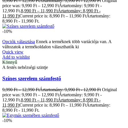
9,990
Ft
–
12,990
Ft
Ártartomány: 9,990 Ft - 12,990 Ft
Original
price was: 9,990 Ft – 12,990 FtÁrtartomány: 9,990 Ft -
12,990 Ft.
8,990
Ft
–
11,990
Ft
Ártartomány: 8,990 Ft -
11,990 Ft
Current price is: 8,990 Ft – 11,990 FtÁrtartomány:
8,990 Ft - 11,990 Ft.
-10%
Opciók választása
Ennek a terméknek több variációja van. A
változatok a termékoldalon választhatók ki
Quick view
Add to wishlist
Könnyű
A festés nehézségi szintje
Színes szerelem számfestő
9,990
Ft
–
12,990
Ft
Ártartomány: 9,990 Ft - 12,990 Ft
Original
price was: 9,990 Ft – 12,990 FtÁrtartomány: 9,990 Ft -
12,990 Ft.
8,990
Ft
–
11,990
Ft
Ártartomány: 8,990 Ft -
11,990 Ft
Current price is: 8,990 Ft – 11,990 FtÁrtartomány:
8,990 Ft - 11,990 Ft.
-10%