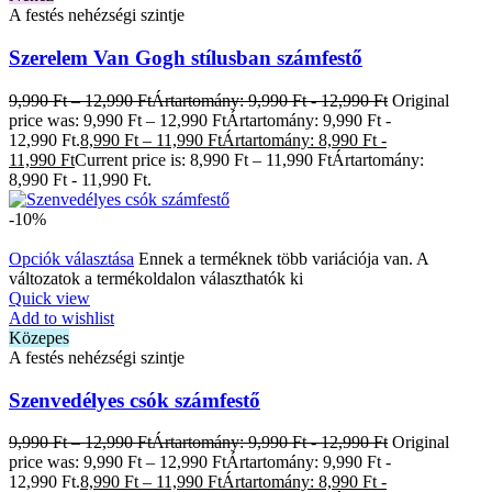
A festés nehézségi szintje
Szerelem Van Gogh stílusban számfestő
9,990
Ft
–
12,990
Ft
Ártartomány: 9,990 Ft - 12,990 Ft
Original
price was: 9,990 Ft – 12,990 FtÁrtartomány: 9,990 Ft -
12,990 Ft.
8,990
Ft
–
11,990
Ft
Ártartomány: 8,990 Ft -
11,990 Ft
Current price is: 8,990 Ft – 11,990 FtÁrtartomány:
8,990 Ft - 11,990 Ft.
-10%
Opciók választása
Ennek a terméknek több variációja van. A
változatok a termékoldalon választhatók ki
Quick view
Add to wishlist
Közepes
A festés nehézségi szintje
Szenvedélyes csók számfestő
9,990
Ft
–
12,990
Ft
Ártartomány: 9,990 Ft - 12,990 Ft
Original
price was: 9,990 Ft – 12,990 FtÁrtartomány: 9,990 Ft -
12,990 Ft.
8,990
Ft
–
11,990
Ft
Ártartomány: 8,990 Ft -