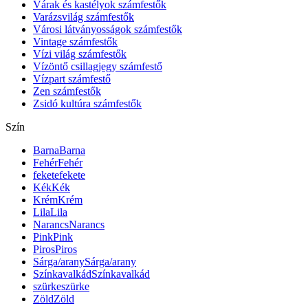
Várak és kastélyok számfestők
Varázsvilág számfestők
Városi látványosságok számfestők
Vintage számfestők
Vízi világ számfestők
Vízöntő csillagjegy számfestő
Vízpart számfestő
Zen számfestők
Zsidó kultúra számfestők
Szín
Barna
Barna
Fehér
Fehér
fekete
fekete
Kék
Kék
Krém
Krém
Lila
Lila
Narancs
Narancs
Pink
Pink
Piros
Piros
Sárga/arany
Sárga/arany
Színkavalkád
Színkavalkád
szürke
szürke
Zöld
Zöld