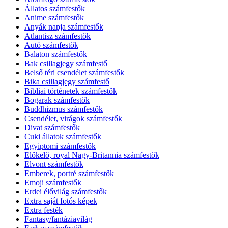
Állatos számfestők
Anime számfestők
Anyák napja számfestők
Atlantisz számfestők
Autó számfestők
Balaton számfestők
Bak csillagjegy számfestő
Belső téri csendélet számfestők
Bika csillagjegy számfestő
Bibliai történetek számfestők
Bogarak számfestők
Buddhizmus számfestők
Csendélet, virágok számfestők
Divat számfestők
Cuki állatok számfestők
Egyiptomi számfestők
Előkelő, royal Nagy-Britannia számfestők
Elvont számfestők
Emberek, portré számfestők
Emoji számfestők
Erdei élővilág számfestők
Extra saját fotós képek
Extra festék
Fantasy/fantáziavilág