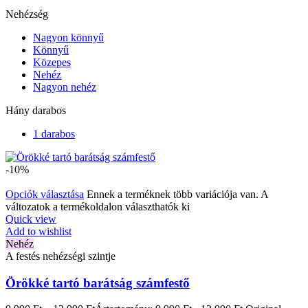
Nehézség
Nagyon könnyű
Könnyű
Közepes
Nehéz
Nagyon nehéz
Hány darabos
1 darabos
-10%
Opciók választása
Ennek a terméknek több variációja van. A
változatok a termékoldalon választhatók ki
Quick view
Add to wishlist
Nehéz
A festés nehézségi szintje
Örökké tartó barátság számfestő