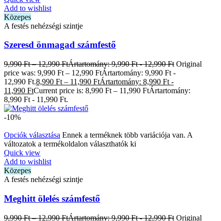
Add to wishlist
Közepes
A festés nehézségi szintje
Szeresd önmagad számfestő
9,990
Ft
–
12,990
Ft
Ártartomány: 9,990 Ft - 12,990 Ft
Original
price was: 9,990 Ft – 12,990 FtÁrtartomány: 9,990 Ft -
12,990 Ft.
8,990
Ft
–
11,990
Ft
Ártartomány: 8,990 Ft -
11,990 Ft
Current price is: 8,990 Ft – 11,990 FtÁrtartomány:
8,990 Ft - 11,990 Ft.
-10%
Opciók választása
Ennek a terméknek több variációja van. A
változatok a termékoldalon választhatók ki
Quick view
Add to wishlist
Közepes
A festés nehézségi szintje
Meghitt ölelés számfestő
9,990
Ft
–
12,990
Ft
Ártartomány: 9,990 Ft - 12,990 Ft
Original