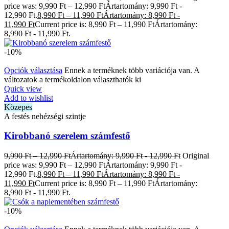
price was: 9,990 Ft – 12,990 FtÁrtartomány: 9,990 Ft -
12,990 Ft.
8,990
Ft
–
11,990
Ft
Ártartomány: 8,990 Ft -
11,990 Ft
Current price is: 8,990 Ft – 11,990 FtÁrtartomány:
8,990 Ft - 11,990 Ft.
-10%
Opciók választása
Ennek a terméknek több variációja van. A
változatok a termékoldalon választhatók ki
Quick view
Add to wishlist
Közepes
A festés nehézségi szintje
Kirobbanó szerelem számfestő
9,990
Ft
–
12,990
Ft
Ártartomány: 9,990 Ft - 12,990 Ft
Original
price was: 9,990 Ft – 12,990 FtÁrtartomány: 9,990 Ft -
12,990 Ft.
8,990
Ft
–
11,990
Ft
Ártartomány: 8,990 Ft -
11,990 Ft
Current price is: 8,990 Ft – 11,990 FtÁrtartomány:
8,990 Ft - 11,990 Ft.
-10%