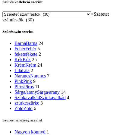
Szűrés kollekció szerint
×
Szeretet
számfestők (30)
Szűrés szín szerint
Barna
Barna
24
Fehér
Fehér
5
fekete
fekete
2
Kék
Kék
25
Krém
Krém
24
Lila
Lila
2
Narancs
Narancs
7
Pink
Pink
9
Piros
Piros
11
Sárga/arany
Sárga/arany
14
Színkavalkád
Színkavalkád
4
szürke
szürke
3
Zöld
Zöld
6
Szűrés nehézség szerint
Nagyon könnyű
1