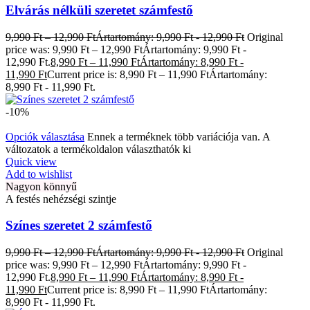
Elvárás nélküli szeretet számfestő
9,990
Ft
–
12,990
Ft
Ártartomány: 9,990 Ft - 12,990 Ft
Original
price was: 9,990 Ft – 12,990 FtÁrtartomány: 9,990 Ft -
12,990 Ft.
8,990
Ft
–
11,990
Ft
Ártartomány: 8,990 Ft -
11,990 Ft
Current price is: 8,990 Ft – 11,990 FtÁrtartomány:
8,990 Ft - 11,990 Ft.
-10%
Opciók választása
Ennek a terméknek több variációja van. A
változatok a termékoldalon választhatók ki
Quick view
Add to wishlist
Nagyon könnyű
A festés nehézségi szintje
Színes szeretet 2 számfestő
9,990
Ft
–
12,990
Ft
Ártartomány: 9,990 Ft - 12,990 Ft
Original
price was: 9,990 Ft – 12,990 FtÁrtartomány: 9,990 Ft -
12,990 Ft.
8,990
Ft
–
11,990
Ft
Ártartomány: 8,990 Ft -
11,990 Ft
Current price is: 8,990 Ft – 11,990 FtÁrtartomány:
8,990 Ft - 11,990 Ft.