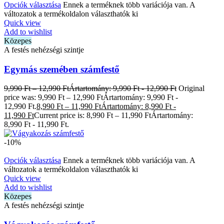
Opciók választása
Ennek a terméknek több variációja van. A
változatok a termékoldalon választhatók ki
Quick view
Add to wishlist
Közepes
A festés nehézségi szintje
Egymás szemében számfestő
9,990
Ft
–
12,990
Ft
Ártartomány: 9,990 Ft - 12,990 Ft
Original
price was: 9,990 Ft – 12,990 FtÁrtartomány: 9,990 Ft -
12,990 Ft.
8,990
Ft
–
11,990
Ft
Ártartomány: 8,990 Ft -
11,990 Ft
Current price is: 8,990 Ft – 11,990 FtÁrtartomány:
8,990 Ft - 11,990 Ft.
-10%
Opciók választása
Ennek a terméknek több variációja van. A
változatok a termékoldalon választhatók ki
Quick view
Add to wishlist
Közepes
A festés nehézségi szintje