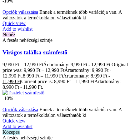
-10%
Opciók választása
Ennek a terméknek több variációja van. A
változatok a termékoldalon választhatók ki
Quick view
Add to wishlist
Nehéz
A festés nehézségi szintje
Virágos találka számfestő
9,990
Ft
–
12,990
Ft
Ártartomány: 9,990 Ft - 12,990 Ft
Original
price was: 9,990 Ft – 12,990 FtÁrtartomány: 9,990 Ft -
12,990 Ft.
8,990
Ft
–
11,990
Ft
Ártartomány: 8,990 Ft -
11,990 Ft
Current price is: 8,990 Ft – 11,990 FtÁrtartomány:
8,990 Ft - 11,990 Ft.
-10%
Opciók választása
Ennek a terméknek több variációja van. A
változatok a termékoldalon választhatók ki
Quick view
Add to wishlist
Közepes
A festés nehézségi szintje