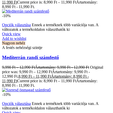
11,990 Ft
Current price is: 8,990 Ft – 11,990 FtÁrtartomány:
8,990 Ft - 11,990 Ft.
-10%
Opciók választása
Ennek a terméknek több variációja van. A
változatok a termékoldalon választhatók ki
Quick view
Add to wishlist
Nagyon nehéz
A festés nehézségi szintje
Mediterrán randi számfestő
9,990
Ft
–
12,990
Ft
Ártartomány: 9,990 Ft - 12,990 Ft
Original
price was: 9,990 Ft – 12,990 FtÁrtartomány: 9,990 Ft -
12,990 Ft.
8,990
Ft
–
11,990
Ft
Ártartomány: 8,990 Ft -
11,990 Ft
Current price is: 8,990 Ft – 11,990 FtÁrtartomány:
8,990 Ft - 11,990 Ft.
-10%
Opciók választása
Ennek a terméknek több variációja van. A
változatok a termékoldalon választhatók ki
Quick view