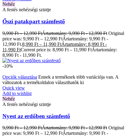
Nehéz
A festés nehézségi szintje
Őszi patakpart számfestő
9,990
Ft
–
12,990
Ft
Ártartomány: 9,990 Ft - 12,990 Ft
Original
price was: 9,990 Ft – 12,990 FtÁrtartomány: 9,990 Ft -
12,990 Ft.
8,990
Ft
–
11,990
Ft
Ártartomány: 8,990 Ft -
11,990 Ft
Current price is: 8,990 Ft – 11,990 FtÁrtartomány:
8,990 Ft - 11,990 Ft.
-10%
Opciók választása
Ennek a terméknek több variációja van. A
változatok a termékoldalon választhatók ki
Quick view
Add to wishlist
Nehéz
A festés nehézségi szintje
Nyest az erdőben számfestő
9,990
Ft
–
12,990
Ft
Ártartomány: 9,990 Ft - 12,990 Ft
Original
price was: 9,990 Ft – 12,990 FtÁrtartomány: 9,990 Ft -