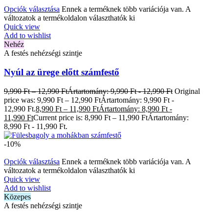
Opciók választása
Ennek a terméknek több variációja van. A
változatok a termékoldalon választhatók ki
Quick view
Add to wishlist
Nehéz
A festés nehézségi szintje
Nyúl az ürege előtt számfestő
9,990
Ft
–
12,990
Ft
Ártartomány: 9,990 Ft - 12,990 Ft
Original
price was: 9,990 Ft – 12,990 FtÁrtartomány: 9,990 Ft -
12,990 Ft.
8,990
Ft
–
11,990
Ft
Ártartomány: 8,990 Ft -
11,990 Ft
Current price is: 8,990 Ft – 11,990 FtÁrtartomány:
8,990 Ft - 11,990 Ft.
-10%
Opciók választása
Ennek a terméknek több variációja van. A
változatok a termékoldalon választhatók ki
Quick view
Add to wishlist
Közepes
A festés nehézségi szintje