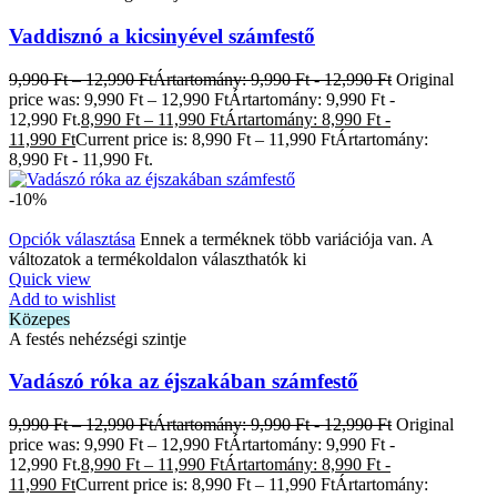
Vaddisznó a kicsinyével számfestő
9,990
Ft
–
12,990
Ft
Ártartomány: 9,990 Ft - 12,990 Ft
Original
price was: 9,990 Ft – 12,990 FtÁrtartomány: 9,990 Ft -
12,990 Ft.
8,990
Ft
–
11,990
Ft
Ártartomány: 8,990 Ft -
11,990 Ft
Current price is: 8,990 Ft – 11,990 FtÁrtartomány:
8,990 Ft - 11,990 Ft.
-10%
Opciók választása
Ennek a terméknek több variációja van. A
változatok a termékoldalon választhatók ki
Quick view
Add to wishlist
Közepes
A festés nehézségi szintje
Vadászó róka az éjszakában számfestő
9,990
Ft
–
12,990
Ft
Ártartomány: 9,990 Ft - 12,990 Ft
Original
price was: 9,990 Ft – 12,990 FtÁrtartomány: 9,990 Ft -
12,990 Ft.
8,990
Ft
–
11,990
Ft
Ártartomány: 8,990 Ft -
11,990 Ft
Current price is: 8,990 Ft – 11,990 FtÁrtartomány: