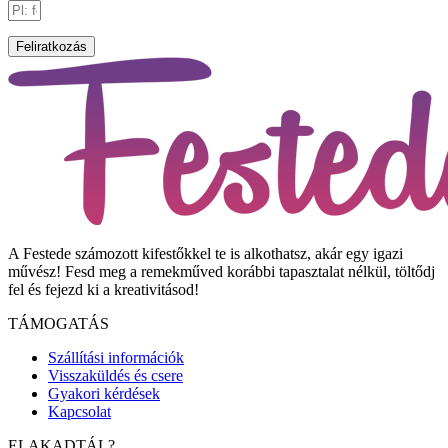
Feliratkozás
A Festede számozott kifestőkkel te is alkothatsz, akár egy igazi
művész! Fesd meg a remekműved korábbi tapasztalat nélkül, töltődj
fel és fejezd ki a kreativitásod!
TÁMOGATÁS
Szállítási információk
Visszaküldés és csere
Gyakori kérdések
Kapcsolat
ELAKADTÁL?