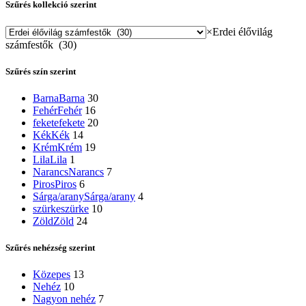
Szűrés kollekció szerint
×
Erdei élővilág
számfestők (30)
Szűrés szín szerint
Barna
Barna
30
Fehér
Fehér
16
fekete
fekete
20
Kék
Kék
14
Krém
Krém
19
Lila
Lila
1
Narancs
Narancs
7
Piros
Piros
6
Sárga/arany
Sárga/arany
4
szürke
szürke
10
Zöld
Zöld
24
Szűrés nehézség szerint
Közepes
13
Nehéz
10
Nagyon nehéz
7