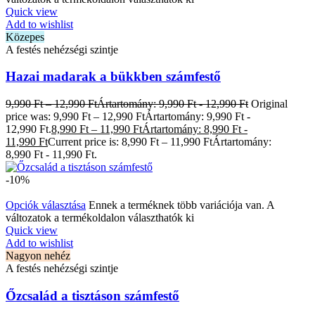
Quick view
Add to wishlist
Közepes
A festés nehézségi szintje
Hazai madarak a bükkben számfestő
9,990
Ft
–
12,990
Ft
Ártartomány: 9,990 Ft - 12,990 Ft
Original
price was: 9,990 Ft – 12,990 FtÁrtartomány: 9,990 Ft -
12,990 Ft.
8,990
Ft
–
11,990
Ft
Ártartomány: 8,990 Ft -
11,990 Ft
Current price is: 8,990 Ft – 11,990 FtÁrtartomány:
8,990 Ft - 11,990 Ft.
-10%
Opciók választása
Ennek a terméknek több variációja van. A
változatok a termékoldalon választhatók ki
Quick view
Add to wishlist
Nagyon nehéz
A festés nehézségi szintje
Őzcsalád a tisztáson számfestő