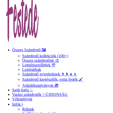
Összes Számfestő 🖼️
Számfestő kollekciók (100+)
Összes számfestőnk 🎨
Legnépszerűbbek 💜
Legújabbak
Számfestő gyerekeknek 👨‍👩‍👧‍👦
Számfestő kiegészítők, extra festék 🖌️
Ajándékutalványok 🎁
Saját fotós ✨
Varázs számfestők ✨
ÚJDONSÁG
Vélemények
Infók ℹ️
Rólunk