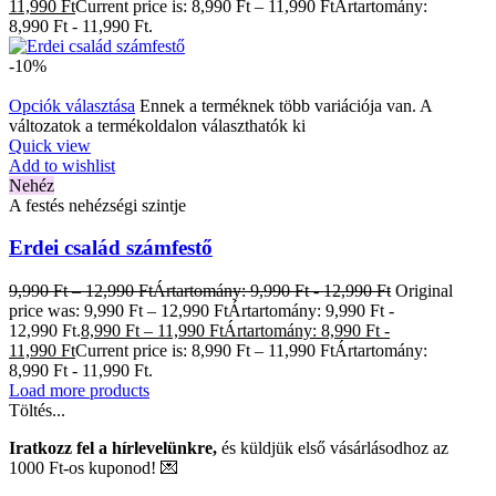
11,990 Ft
Current price is: 8,990 Ft – 11,990 FtÁrtartomány:
8,990 Ft - 11,990 Ft.
-10%
Opciók választása
Ennek a terméknek több variációja van. A
változatok a termékoldalon választhatók ki
Quick view
Add to wishlist
Nehéz
A festés nehézségi szintje
Erdei család számfestő
9,990
Ft
–
12,990
Ft
Ártartomány: 9,990 Ft - 12,990 Ft
Original
price was: 9,990 Ft – 12,990 FtÁrtartomány: 9,990 Ft -
12,990 Ft.
8,990
Ft
–
11,990
Ft
Ártartomány: 8,990 Ft -
11,990 Ft
Current price is: 8,990 Ft – 11,990 FtÁrtartomány:
8,990 Ft - 11,990 Ft.
Load more products
Töltés...
Iratkozz fel a hírlevelünkre,
és küldjük első vásárlásodhoz az
1000 Ft-os kuponod! 💌