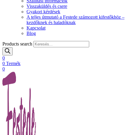
Szállítási információk
Visszaküldés és csere
Gyakori kérdések
A teljes útmutató a Festede számozott kifestőkhöz –
kezdőknek és haladóknak
Kapcsolat
Blog
Products search
0
0
Termék
0