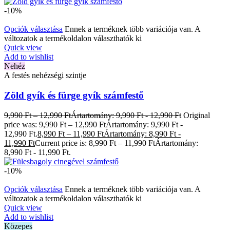
-10%
Opciók választása
Ennek a terméknek több variációja van. A
változatok a termékoldalon választhatók ki
Quick view
Add to wishlist
Nehéz
A festés nehézségi szintje
Zöld gyík és fürge gyík számfestő
9,990
Ft
–
12,990
Ft
Ártartomány: 9,990 Ft - 12,990 Ft
Original
price was: 9,990 Ft – 12,990 FtÁrtartomány: 9,990 Ft -
12,990 Ft.
8,990
Ft
–
11,990
Ft
Ártartomány: 8,990 Ft -
11,990 Ft
Current price is: 8,990 Ft – 11,990 FtÁrtartomány:
8,990 Ft - 11,990 Ft.
-10%
Opciók választása
Ennek a terméknek több variációja van. A
változatok a termékoldalon választhatók ki
Quick view
Add to wishlist
Közepes