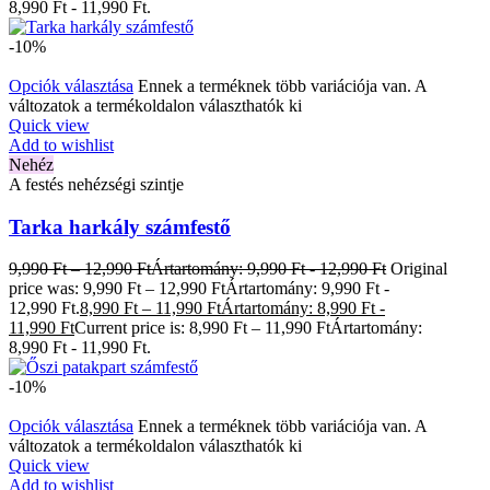
8,990 Ft - 11,990 Ft.
-10%
Opciók választása
Ennek a terméknek több variációja van. A
változatok a termékoldalon választhatók ki
Quick view
Add to wishlist
Nehéz
A festés nehézségi szintje
Tarka harkály számfestő
9,990
Ft
–
12,990
Ft
Ártartomány: 9,990 Ft - 12,990 Ft
Original
price was: 9,990 Ft – 12,990 FtÁrtartomány: 9,990 Ft -
12,990 Ft.
8,990
Ft
–
11,990
Ft
Ártartomány: 8,990 Ft -
11,990 Ft
Current price is: 8,990 Ft – 11,990 FtÁrtartomány:
8,990 Ft - 11,990 Ft.
-10%
Opciók választása
Ennek a terméknek több variációja van. A
változatok a termékoldalon választhatók ki
Quick view
Add to wishlist