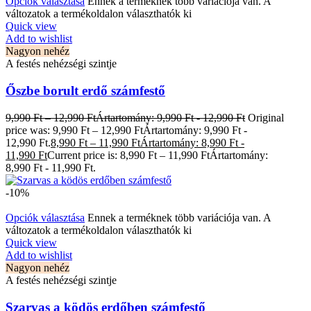
Opciók választása
Ennek a terméknek több variációja van. A
változatok a termékoldalon választhatók ki
Quick view
Add to wishlist
Nagyon nehéz
A festés nehézségi szintje
Őszbe borult erdő számfestő
9,990
Ft
–
12,990
Ft
Ártartomány: 9,990 Ft - 12,990 Ft
Original
price was: 9,990 Ft – 12,990 FtÁrtartomány: 9,990 Ft -
12,990 Ft.
8,990
Ft
–
11,990
Ft
Ártartomány: 8,990 Ft -
11,990 Ft
Current price is: 8,990 Ft – 11,990 FtÁrtartomány:
8,990 Ft - 11,990 Ft.
-10%
Opciók választása
Ennek a terméknek több variációja van. A
változatok a termékoldalon választhatók ki
Quick view
Add to wishlist
Nagyon nehéz
A festés nehézségi szintje
Szarvas a ködös erdőben számfestő