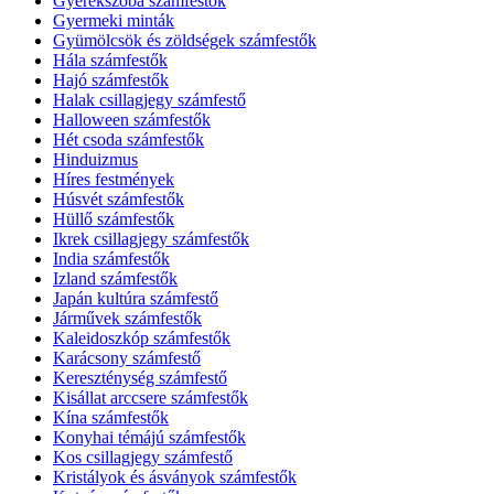
Gyerekszoba számfestők
Gyermeki minták
Gyümölcsök és zöldségek számfestők
Hála számfestők
Hajó számfestők
Halak csillagjegy számfestő
Halloween számfestők
Hét csoda számfestők
Hinduizmus
Híres festmények
Húsvét számfestők
Hüllő számfestők
Ikrek csillagjegy számfestők
India számfestők
Izland számfestők
Japán kultúra számfestő
Járművek számfestők
Kaleidoszkóp számfestők
Karácsony számfestő
Kereszténység számfestő
Kisállat arccsere számfestők
Kína számfestők
Konyhai témájú számfestők
Kos csillagjegy számfestő
Kristályok és ásványok számfestők