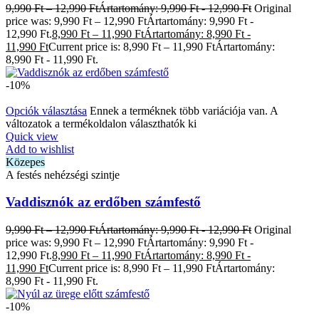
9,990
Ft
–
12,990
Ft
Ártartomány: 9,990 Ft - 12,990 Ft
Original
price was: 9,990 Ft – 12,990 FtÁrtartomány: 9,990 Ft -
12,990 Ft.
8,990
Ft
–
11,990
Ft
Ártartomány: 8,990 Ft -
11,990 Ft
Current price is: 8,990 Ft – 11,990 FtÁrtartomány:
8,990 Ft - 11,990 Ft.
-10%
Opciók választása
Ennek a terméknek több variációja van. A
változatok a termékoldalon választhatók ki
Quick view
Add to wishlist
Közepes
A festés nehézségi szintje
Vaddisznók az erdőben számfestő
9,990
Ft
–
12,990
Ft
Ártartomány: 9,990 Ft - 12,990 Ft
Original
price was: 9,990 Ft – 12,990 FtÁrtartomány: 9,990 Ft -
12,990 Ft.
8,990
Ft
–
11,990
Ft
Ártartomány: 8,990 Ft -
11,990 Ft
Current price is: 8,990 Ft – 11,990 FtÁrtartomány:
8,990 Ft - 11,990 Ft.
-10%