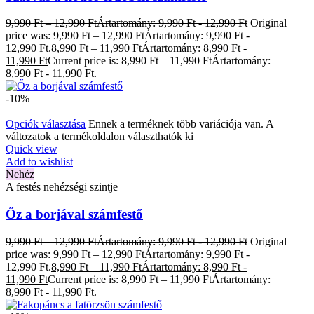
9,990
Ft
–
12,990
Ft
Ártartomány: 9,990 Ft - 12,990 Ft
Original
price was: 9,990 Ft – 12,990 FtÁrtartomány: 9,990 Ft -
12,990 Ft.
8,990
Ft
–
11,990
Ft
Ártartomány: 8,990 Ft -
11,990 Ft
Current price is: 8,990 Ft – 11,990 FtÁrtartomány:
8,990 Ft - 11,990 Ft.
-10%
Opciók választása
Ennek a terméknek több variációja van. A
változatok a termékoldalon választhatók ki
Quick view
Add to wishlist
Nehéz
A festés nehézségi szintje
Őz a borjával számfestő
9,990
Ft
–
12,990
Ft
Ártartomány: 9,990 Ft - 12,990 Ft
Original
price was: 9,990 Ft – 12,990 FtÁrtartomány: 9,990 Ft -
12,990 Ft.
8,990
Ft
–
11,990
Ft
Ártartomány: 8,990 Ft -
11,990 Ft
Current price is: 8,990 Ft – 11,990 FtÁrtartomány:
8,990 Ft - 11,990 Ft.