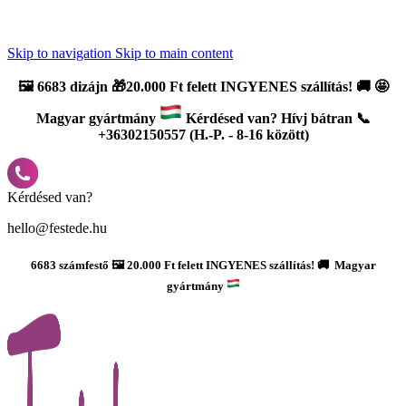
Újdonság: AI Varázsszámfestők ✨ | 2
0% bevezető kedvezmény
Skip to navigation
Skip to main content
🖼️
6683 dizájn 🎁20.000 Ft felett INGYENES szállítás!
🚚
🤩
Magyar gyártmány
Kérdésed van? Hívj bátran 📞
+36302150557 (H.-P. - 8-16 között)
Kérdésed van?
hello@festede.hu
6683 számfestő 🖼️ 20.000 Ft felett INGYENES szállítás! 🚚 Magyar
gyártmány