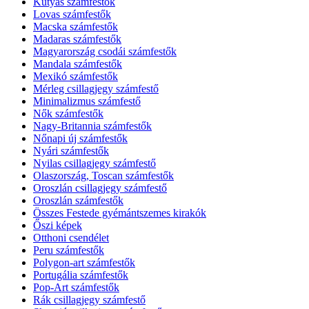
Kutyás számfestők
Lovas számfestők
Macska számfestők
Madaras számfestők
Magyarország csodái számfestők
Mandala számfestők
Mexikó számfestők
Mérleg csillagjegy számfestő
Minimalizmus számfestő
Nők számfestők
Nagy-Britannia számfestők
Nőnapi új számfestők
Nyári számfestők
Nyilas csillagjegy számfestő
Olaszország, Toscan számfestők
Oroszlán csillagjegy számfestő
Oroszlán számfestők
Összes Festede gyémántszemes kirakók
Őszi képek
Otthoni csendélet
Peru számfestők
Polygon-art számfestők
Portugália számfestők
Pop-Art számfestők
Rák csillagjegy számfestő