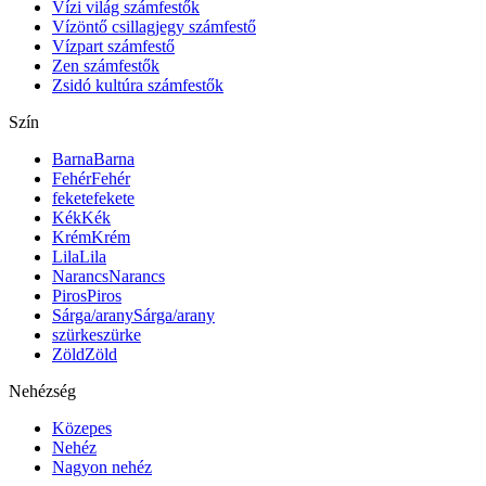
Vízi világ számfestők
Vízöntő csillagjegy számfestő
Vízpart számfestő
Zen számfestők
Zsidó kultúra számfestők
Szín
Barna
Barna
Fehér
Fehér
fekete
fekete
Kék
Kék
Krém
Krém
Lila
Lila
Narancs
Narancs
Piros
Piros
Sárga/arany
Sárga/arany
szürke
szürke
Zöld
Zöld
Nehézség
Közepes
Nehéz
Nagyon nehéz