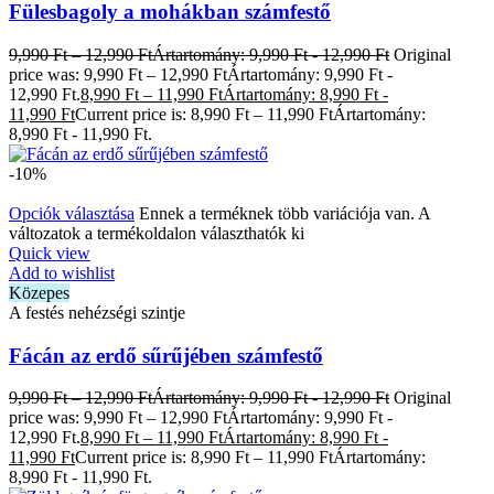
Fülesbagoly a mohákban számfestő
9,990
Ft
–
12,990
Ft
Ártartomány: 9,990 Ft - 12,990 Ft
Original
price was: 9,990 Ft – 12,990 FtÁrtartomány: 9,990 Ft -
12,990 Ft.
8,990
Ft
–
11,990
Ft
Ártartomány: 8,990 Ft -
11,990 Ft
Current price is: 8,990 Ft – 11,990 FtÁrtartomány:
8,990 Ft - 11,990 Ft.
-10%
Opciók választása
Ennek a terméknek több variációja van. A
változatok a termékoldalon választhatók ki
Quick view
Add to wishlist
Közepes
A festés nehézségi szintje
Fácán az erdő sűrűjében számfestő
9,990
Ft
–
12,990
Ft
Ártartomány: 9,990 Ft - 12,990 Ft
Original
price was: 9,990 Ft – 12,990 FtÁrtartomány: 9,990 Ft -
12,990 Ft.
8,990
Ft
–
11,990
Ft
Ártartomány: 8,990 Ft -
11,990 Ft
Current price is: 8,990 Ft – 11,990 FtÁrtartomány:
8,990 Ft - 11,990 Ft.