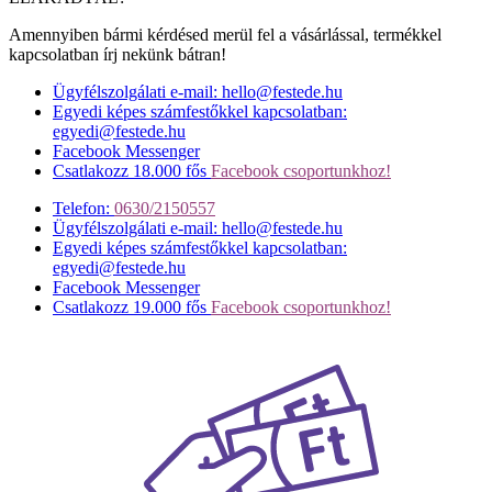
Amennyiben bármi kérdésed merül fel a vásárlással, termékkel
kapcsolatban írj nekünk bátran!
Ügyfélszolgálati e-mail: hello@festede.hu
Egyedi képes számfestőkkel kapcsolatban:
egyedi@festede.hu
Facebook Messenger
Csatlakozz 18.000 fős
Facebook csoportunkhoz!
Telefon:
0630/2150557
Ügyfélszolgálati e-mail: hello@festede.hu
Egyedi képes számfestőkkel kapcsolatban:
egyedi@festede.hu
Facebook Messenger
Csatlakozz 19.000 fős
Facebook csoportunkhoz!