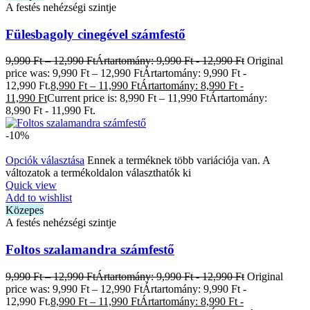
A festés nehézségi szintje
Fülesbagoly cinegével számfestő
9,990
Ft
–
12,990
Ft
Ártartomány: 9,990 Ft - 12,990 Ft
Original
price was: 9,990 Ft – 12,990 FtÁrtartomány: 9,990 Ft -
12,990 Ft.
8,990
Ft
–
11,990
Ft
Ártartomány: 8,990 Ft -
11,990 Ft
Current price is: 8,990 Ft – 11,990 FtÁrtartomány:
8,990 Ft - 11,990 Ft.
-10%
Opciók választása
Ennek a terméknek több variációja van. A
változatok a termékoldalon választhatók ki
Quick view
Add to wishlist
Közepes
A festés nehézségi szintje
Foltos szalamandra számfestő
9,990
Ft
–
12,990
Ft
Ártartomány: 9,990 Ft - 12,990 Ft
Original
price was: 9,990 Ft – 12,990 FtÁrtartomány: 9,990 Ft -
12,990 Ft.
8,990
Ft
–
11,990
Ft
Ártartomány: 8,990 Ft -