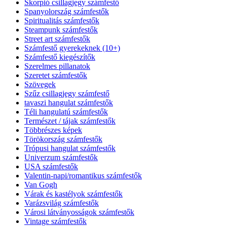
Skorpió csillagjegy számfestő
Spanyolország számfestők
Spiritualitás számfestők
Steampunk számfestők
Street art számfestők
Számfestő gyerekeknek (10+)
Számfestő kiegészítők
Szerelmes pillanatok
Szeretet számfestők
Szövegek
Szűz csillagjegy számfestő
tavaszi hangulat számfestők
Téli hangulatú számfestők
Természet / tájak számfestők
Többrészes képek
Törökország számfestők
Trópusi hangulat számfestők
Univerzum számfestők
USA számfestők
Valentin-napi/romantikus számfestők
Van Gogh
Várak és kastélyok számfestők
Varázsvilág számfestők
Városi látványosságok számfestők
Vintage számfestők