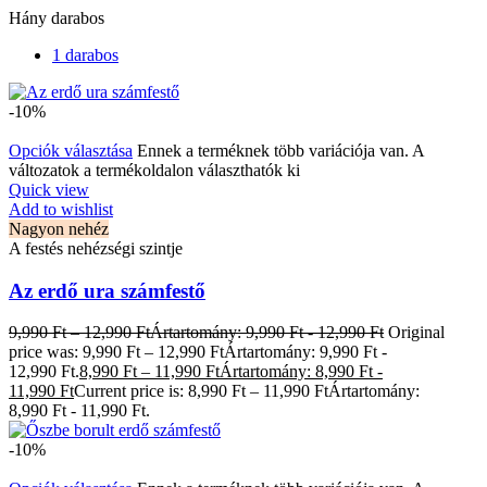
Hány darabos
1 darabos
-10%
Opciók választása
Ennek a terméknek több variációja van. A
változatok a termékoldalon választhatók ki
Quick view
Add to wishlist
Nagyon nehéz
A festés nehézségi szintje
Az erdő ura számfestő
9,990
Ft
–
12,990
Ft
Ártartomány: 9,990 Ft - 12,990 Ft
Original
price was: 9,990 Ft – 12,990 FtÁrtartomány: 9,990 Ft -
12,990 Ft.
8,990
Ft
–
11,990
Ft
Ártartomány: 8,990 Ft -
11,990 Ft
Current price is: 8,990 Ft – 11,990 FtÁrtartomány:
8,990 Ft - 11,990 Ft.
-10%