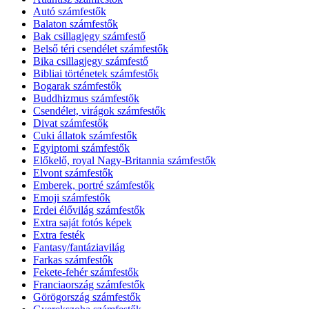
Autó számfestők
Balaton számfestők
Bak csillagjegy számfestő
Belső téri csendélet számfestők
Bika csillagjegy számfestő
Bibliai történetek számfestők
Bogarak számfestők
Buddhizmus számfestők
Csendélet, virágok számfestők
Divat számfestők
Cuki állatok számfestők
Egyiptomi számfestők
Előkelő, royal Nagy-Britannia számfestők
Elvont számfestők
Emberek, portré számfestők
Emoji számfestők
Erdei élővilág számfestők
Extra saját fotós képek
Extra festék
Fantasy/fantáziavilág
Farkas számfestők
Fekete-fehér számfestők
Franciaország számfestők
Görögország számfestők