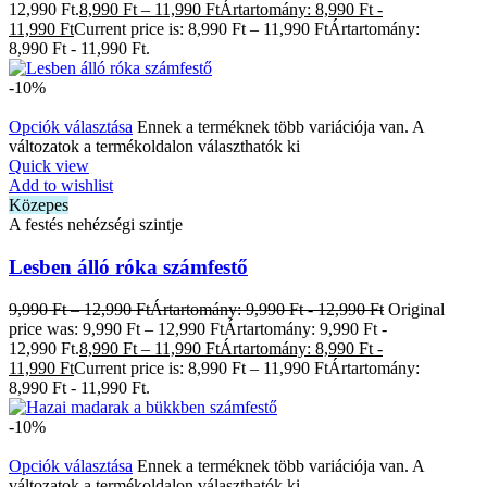
12,990 Ft.
8,990
Ft
–
11,990
Ft
Ártartomány: 8,990 Ft -
11,990 Ft
Current price is: 8,990 Ft – 11,990 FtÁrtartomány:
8,990 Ft - 11,990 Ft.
-10%
Opciók választása
Ennek a terméknek több variációja van. A
változatok a termékoldalon választhatók ki
Quick view
Add to wishlist
Közepes
A festés nehézségi szintje
Lesben álló róka számfestő
9,990
Ft
–
12,990
Ft
Ártartomány: 9,990 Ft - 12,990 Ft
Original
price was: 9,990 Ft – 12,990 FtÁrtartomány: 9,990 Ft -
12,990 Ft.
8,990
Ft
–
11,990
Ft
Ártartomány: 8,990 Ft -
11,990 Ft
Current price is: 8,990 Ft – 11,990 FtÁrtartomány:
8,990 Ft - 11,990 Ft.
-10%
Opciók választása
Ennek a terméknek több variációja van. A
változatok a termékoldalon választhatók ki