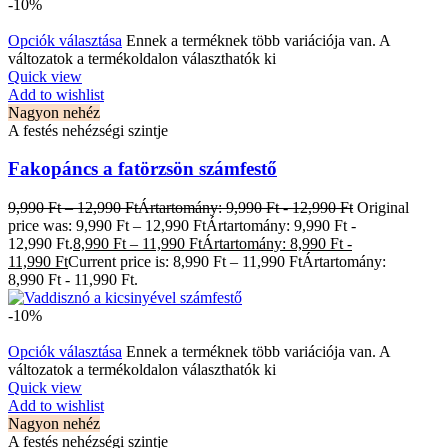
-10%
Opciók választása
Ennek a terméknek több variációja van. A
változatok a termékoldalon választhatók ki
Quick view
Add to wishlist
Nagyon nehéz
A festés nehézségi szintje
Fakopáncs a fatörzsön számfestő
9,990
Ft
–
12,990
Ft
Ártartomány: 9,990 Ft - 12,990 Ft
Original
price was: 9,990 Ft – 12,990 FtÁrtartomány: 9,990 Ft -
12,990 Ft.
8,990
Ft
–
11,990
Ft
Ártartomány: 8,990 Ft -
11,990 Ft
Current price is: 8,990 Ft – 11,990 FtÁrtartomány:
8,990 Ft - 11,990 Ft.
-10%
Opciók választása
Ennek a terméknek több variációja van. A
változatok a termékoldalon választhatók ki
Quick view
Add to wishlist
Nagyon nehéz
A festés nehézségi szintje