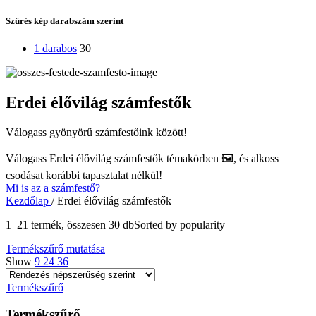
Szűrés kép darabszám szerint
1 darabos
30
Erdei élővilág számfestők
Válogass gyönyörű számfestőink között!
Válogass
Erdei élővilág számfestők
témakörben 🖼️, és alkoss
csodásat korábbi tapasztalat nélkül!
Mi is az a számfestő?
Kezdőlap
/
Erdei élővilág számfestők
1–21 termék, összesen 30 db
Sorted by popularity
Termékszűrő mutatása
Show
9
24
36
Termékszűrő
Termékszűrő