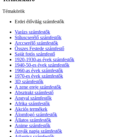
Témakörök
Erdei élővilág számfestők
Varázs számfestők
Stíluscserélő számfestők
Arccserélő számfestők
Összes Festede számfestő
Saját fotós számfestő
1920-1930-as évek számfestők
1940-50-es évek számfestők
1960-as évek számfestők
1970-es évek számfestők
3D számfestők
A zene ereje számfestők
Absztrakt számfestő
Angyal számfestők
Afrika számfestők
Akciós termékek
Álomfogó számfestők
Állatos számfestők
Anime számfestők
Anyák napja számfestők
Atlantisz számfestők