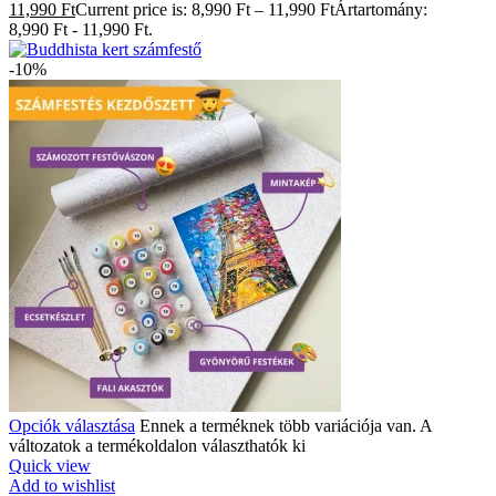
11,990 Ft
Current price is: 8,990 Ft – 11,990 FtÁrtartomány:
8,990 Ft - 11,990 Ft.
-10%
Opciók választása
Ennek a terméknek több variációja van. A
változatok a termékoldalon választhatók ki
Quick view
Add to wishlist