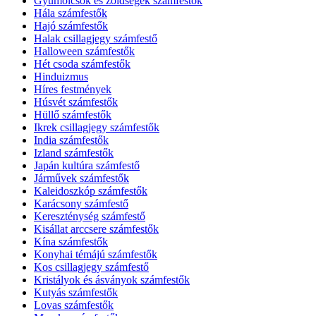
Gyümölcsök és zöldségek számfestők
Hála számfestők
Hajó számfestők
Halak csillagjegy számfestő
Halloween számfestők
Hét csoda számfestők
Hinduizmus
Híres festmények
Húsvét számfestők
Hüllő számfestők
Ikrek csillagjegy számfestők
India számfestők
Izland számfestők
Japán kultúra számfestő
Járművek számfestők
Kaleidoszkóp számfestők
Karácsony számfestő
Kereszténység számfestő
Kisállat arccsere számfestők
Kína számfestők
Konyhai témájú számfestők
Kos csillagjegy számfestő
Kristályok és ásványok számfestők
Kutyás számfestők
Lovas számfestők