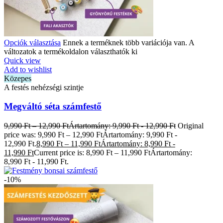
Opciók választása
Ennek a terméknek több variációja van. A
változatok a termékoldalon választhatók ki
Quick view
Add to wishlist
Közepes
A festés nehézségi szintje
Megváltó séta számfestő
9,990
Ft
–
12,990
Ft
Ártartomány: 9,990 Ft - 12,990 Ft
Original
price was: 9,990 Ft – 12,990 FtÁrtartomány: 9,990 Ft -
12,990 Ft.
8,990
Ft
–
11,990
Ft
Ártartomány: 8,990 Ft -
11,990 Ft
Current price is: 8,990 Ft – 11,990 FtÁrtartomány:
8,990 Ft - 11,990 Ft.
-10%