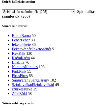
Szűrés kollekció szerint
×
Spiritualitás
számfestők (205)
Szűrés szín szerint
Barna
Barna
50
Fehér
Fehér
30
fekete
fekete
36
Fekete-fehér
Fekete-fehér
5
Kék
Kék
130
Krém
Krém
44
Lila
Lila
76
Narancs
Narancs
108
Pink
Pink
55
Piros
Piros
68
Sárga/arany
Sárga/arany
102
Színkavalkád
Színkavalkád
49
szürke
szürke
15
Zöld
Zöld
58
Szűrés nehézség szerint