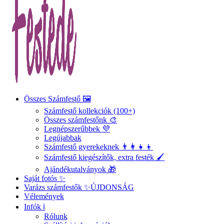
Összes Számfestő 🖼️
Számfestő kollekciók (100+)
Összes számfestőnk 🎨
Legnépszerűbbek 💜
Legújabbak
Számfestő gyerekeknek 👨‍👩‍👧‍👦
Számfestő kiegészítők, extra festék 🖌️
Ajándékutalványok 🎁
Saját fotós ✨
Varázs számfestők ✨
ÚJDONSÁG
Vélemények
Infók ℹ️
Rólunk