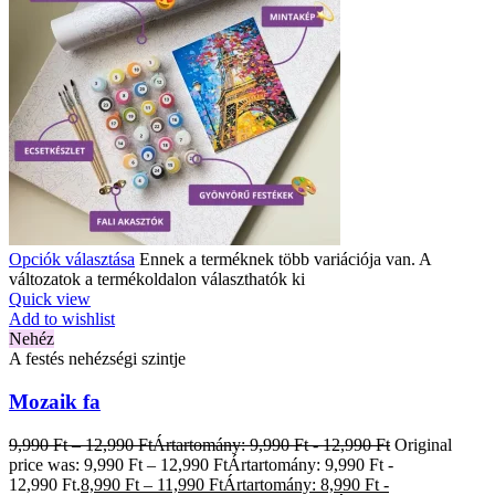
Opciók választása
Ennek a terméknek több variációja van. A
változatok a termékoldalon választhatók ki
Quick view
Add to wishlist
Nehéz
A festés nehézségi szintje
Mozaik fa
9,990
Ft
–
12,990
Ft
Ártartomány: 9,990 Ft - 12,990 Ft
Original
price was: 9,990 Ft – 12,990 FtÁrtartomány: 9,990 Ft -
12,990 Ft.
8,990
Ft
–
11,990
Ft
Ártartomány: 8,990 Ft -