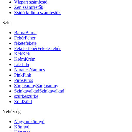
Vízpart számfestő
Zen számfestők
Zsidó kultúra számfestők
Szín
Barna
Barna
Fehér
Fehér
fekete
fekete
Fekete-fehér
Fekete-fehér
Kék
Kék
Krém
Krém
Lila
Lila
Narancs
Narancs
Pink
Pink
Piros
Piros
Sárga/arany
Sárga/arany
Színkavalkád
Színkavalkád
szürke
szürke
Zöld
Zöld
Nehézség
Nagyon könnyű
Könnyű