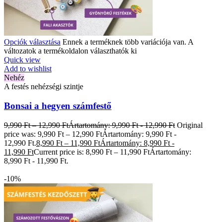
Opciók választása
Ennek a terméknek több variációja van. A
változatok a termékoldalon választhatók ki
Quick view
Add to wishlist
Nehéz
A festés nehézségi szintje
Bonsai a hegyen számfestő
9,990
Ft
–
12,990
Ft
Ártartomány: 9,990 Ft - 12,990 Ft
Original
price was: 9,990 Ft – 12,990 FtÁrtartomány: 9,990 Ft -
12,990 Ft.
8,990
Ft
–
11,990
Ft
Ártartomány: 8,990 Ft -
11,990 Ft
Current price is: 8,990 Ft – 11,990 FtÁrtartomány:
8,990 Ft - 11,990 Ft.
-10%