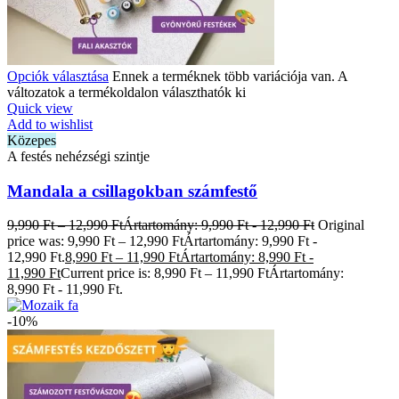
Opciók választása
Ennek a terméknek több variációja van. A
változatok a termékoldalon választhatók ki
Quick view
Add to wishlist
Közepes
A festés nehézségi szintje
Mandala a csillagokban számfestő
9,990
Ft
–
12,990
Ft
Ártartomány: 9,990 Ft - 12,990 Ft
Original
price was: 9,990 Ft – 12,990 FtÁrtartomány: 9,990 Ft -
12,990 Ft.
8,990
Ft
–
11,990
Ft
Ártartomány: 8,990 Ft -
11,990 Ft
Current price is: 8,990 Ft – 11,990 FtÁrtartomány:
8,990 Ft - 11,990 Ft.
-10%