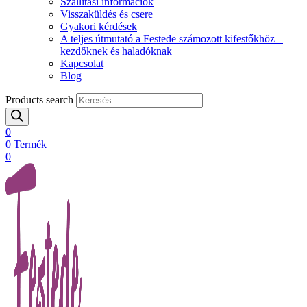
Szállítási információk
Visszaküldés és csere
Gyakori kérdések
A teljes útmutató a Festede számozott kifestőkhöz –
kezdőknek és haladóknak
Kapcsolat
Blog
Products search
0
0
Termék
0