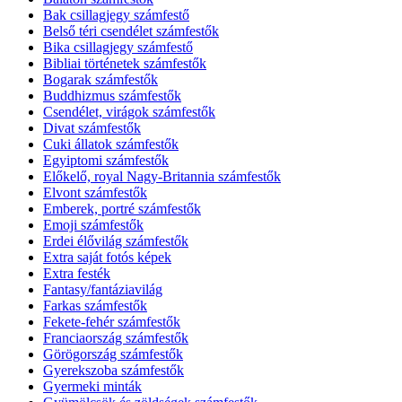
Bak csillagjegy számfestő
Belső téri csendélet számfestők
Bika csillagjegy számfestő
Bibliai történetek számfestők
Bogarak számfestők
Buddhizmus számfestők
Csendélet, virágok számfestők
Divat számfestők
Cuki állatok számfestők
Egyiptomi számfestők
Előkelő, royal Nagy-Britannia számfestők
Elvont számfestők
Emberek, portré számfestők
Emoji számfestők
Erdei élővilág számfestők
Extra saját fotós képek
Extra festék
Fantasy/fantáziavilág
Farkas számfestők
Fekete-fehér számfestők
Franciaország számfestők
Görögország számfestők
Gyerekszoba számfestők
Gyermeki minták