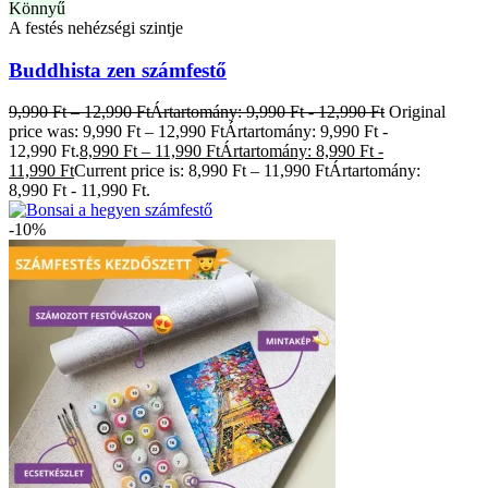
Könnyű
A festés nehézségi szintje
Buddhista zen számfestő
9,990
Ft
–
12,990
Ft
Ártartomány: 9,990 Ft - 12,990 Ft
Original
price was: 9,990 Ft – 12,990 FtÁrtartomány: 9,990 Ft -
12,990 Ft.
8,990
Ft
–
11,990
Ft
Ártartomány: 8,990 Ft -
11,990 Ft
Current price is: 8,990 Ft – 11,990 FtÁrtartomány:
8,990 Ft - 11,990 Ft.
-10%