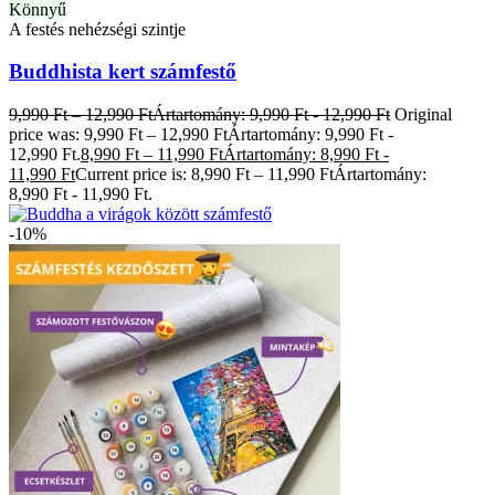
Könnyű
A festés nehézségi szintje
Buddhista kert számfestő
9,990
Ft
–
12,990
Ft
Ártartomány: 9,990 Ft - 12,990 Ft
Original
price was: 9,990 Ft – 12,990 FtÁrtartomány: 9,990 Ft -
12,990 Ft.
8,990
Ft
–
11,990
Ft
Ártartomány: 8,990 Ft -
11,990 Ft
Current price is: 8,990 Ft – 11,990 FtÁrtartomány:
8,990 Ft - 11,990 Ft.
-10%