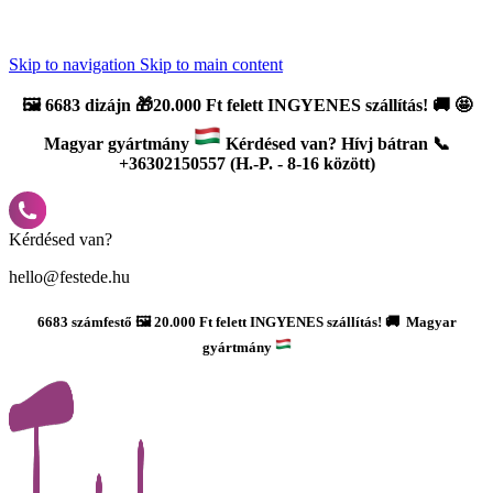
Újdonság: AI Varázsszámfestők ✨ | 2
0% bevezető kedvezmény
Skip to navigation
Skip to main content
🖼️
6683 dizájn 🎁20.000 Ft felett INGYENES szállítás!
🚚
🤩
Magyar gyártmány
Kérdésed van? Hívj bátran 📞
+36302150557 (H.-P. - 8-16 között)
Kérdésed van?
hello@festede.hu
6683 számfestő 🖼️ 20.000 Ft felett INGYENES szállítás! 🚚 Magyar
gyártmány