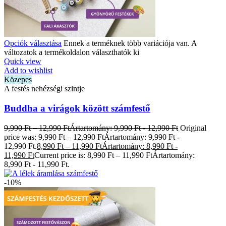
Opciók választása
Ennek a terméknek több variációja van. A
változatok a termékoldalon választhatók ki
Quick view
Add to wishlist
Közepes
A festés nehézségi szintje
Buddha a virágok között számfestő
9,990
Ft
–
12,990
Ft
Ártartomány: 9,990 Ft - 12,990 Ft
Original
price was: 9,990 Ft – 12,990 FtÁrtartomány: 9,990 Ft -
12,990 Ft.
8,990
Ft
–
11,990
Ft
Ártartomány: 8,990 Ft -
11,990 Ft
Current price is: 8,990 Ft – 11,990 FtÁrtartomány:
8,990 Ft - 11,990 Ft.
-10%