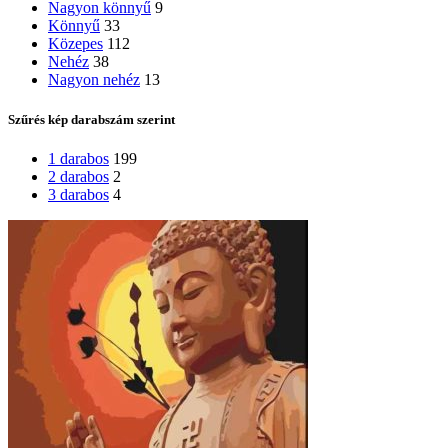
Nagyon könnyű
9
Könnyű
33
Közepes
112
Nehéz
38
Nagyon nehéz
13
Szűrés kép darabszám szerint
1 darabos
199
2 darabos
2
3 darabos
4