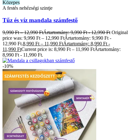
Közepes
A festés nehézségi szintje
Tűz és víz mandala számfestő
9,990
Ft
–
12,990
Ft
Ártartomány: 9,990 Ft - 12,990 Ft
Original
price was: 9,990 Ft – 12,990 FtÁrtartomány: 9,990 Ft -
12,990 Ft.
8,990
Ft
–
11,990
Ft
Ártartomány: 8,990 Ft -
11,990 Ft
Current price is: 8,990 Ft – 11,990 FtÁrtartomány:
8,990 Ft - 11,990 Ft.
-10%