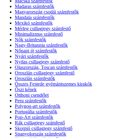
Macska számfestők
Madaras számfestők
Magyarország csodái számfestők
Mandala számfestők
Mexikó számfestők
Mérleg csillagjegy számfestő
Minimalizmus számfestő
Nők számfestők
Nagy-Britannia számfestők
Nőnapi új számfestők
Nyári számfestők
Nyilas csillagjegy számfestő
Olaszország, Toscan számfestők
Oroszlán csillagjegy számfestő
Oroszlán számfestők
Összes Festede gyémántszemes kirakók
Őszi képek
Otthoni csendélet
Peru számfestők
Polygon-art számfestők
Portugália számfestők
Pop-Art számfestők
Rák csillagjegy számfestő
Skorpió csillagjegy számfestő
Spanyolország számfestők