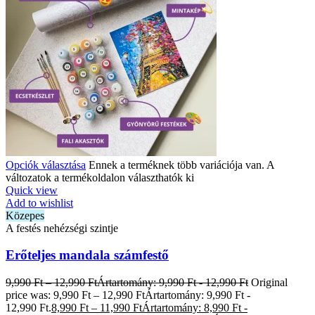
Opciók választása
Ennek a terméknek több variációja van. A
változatok a termékoldalon választhatók ki
Quick view
Add to wishlist
Közepes
A festés nehézségi szintje
Erőteljes mandala számfestő
9,990
Ft
–
12,990
Ft
Ártartomány: 9,990 Ft - 12,990 Ft
Original
price was: 9,990 Ft – 12,990 FtÁrtartomány: 9,990 Ft -
12,990 Ft.
8,990
Ft
–
11,990
Ft
Ártartomány: 8,990 Ft -