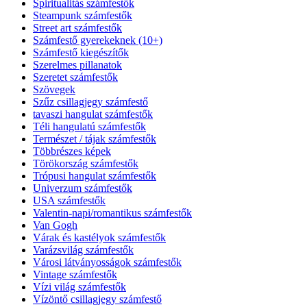
Spiritualitás számfestők
Steampunk számfestők
Street art számfestők
Számfestő gyerekeknek (10+)
Számfestő kiegészítők
Szerelmes pillanatok
Szeretet számfestők
Szövegek
Szűz csillagjegy számfestő
tavaszi hangulat számfestők
Téli hangulatú számfestők
Természet / tájak számfestők
Többrészes képek
Törökország számfestők
Trópusi hangulat számfestők
Univerzum számfestők
USA számfestők
Valentin-napi/romantikus számfestők
Van Gogh
Várak és kastélyok számfestők
Varázsvilág számfestők
Városi látványosságok számfestők
Vintage számfestők
Vízi világ számfestők
Vízöntő csillagjegy számfestő