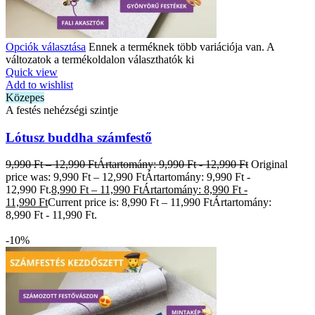
Opciók választása
Ennek a terméknek több variációja van. A
változatok a termékoldalon választhatók ki
Quick view
Add to wishlist
Közepes
A festés nehézségi szintje
Lótusz buddha számfestő
9,990
Ft
–
12,990
Ft
Ártartomány: 9,990 Ft - 12,990 Ft
Original
price was: 9,990 Ft – 12,990 FtÁrtartomány: 9,990 Ft -
12,990 Ft.
8,990
Ft
–
11,990
Ft
Ártartomány: 8,990 Ft -
11,990 Ft
Current price is: 8,990 Ft – 11,990 FtÁrtartomány:
8,990 Ft - 11,990 Ft.
-10%