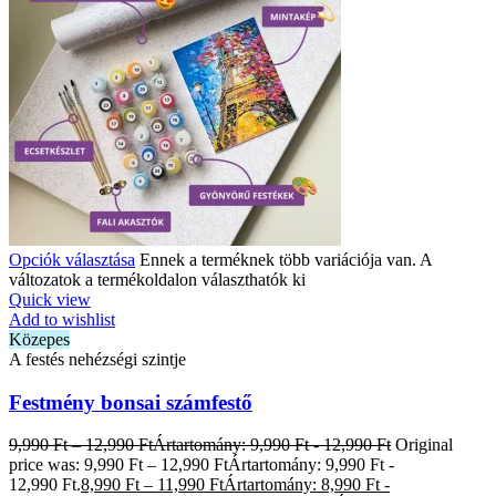
Opciók választása
Ennek a terméknek több variációja van. A
változatok a termékoldalon választhatók ki
Quick view
Add to wishlist
Közepes
A festés nehézségi szintje
Festmény bonsai számfestő
9,990
Ft
–
12,990
Ft
Ártartomány: 9,990 Ft - 12,990 Ft
Original
price was: 9,990 Ft – 12,990 FtÁrtartomány: 9,990 Ft -
12,990 Ft.
8,990
Ft
–
11,990
Ft
Ártartomány: 8,990 Ft -