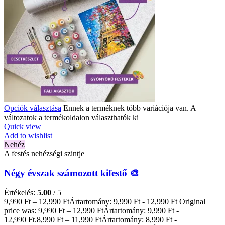
Opciók választása
Ennek a terméknek több variációja van. A
változatok a termékoldalon választhatók ki
Quick view
Add to wishlist
Nehéz
A festés nehézségi szintje
Négy évszak számozott kifestő 🎨
Értékelés:
5.00
/ 5
9,990
Ft
–
12,990
Ft
Ártartomány: 9,990 Ft - 12,990 Ft
Original
price was: 9,990 Ft – 12,990 FtÁrtartomány: 9,990 Ft -
12,990 Ft.
8,990
Ft
–
11,990
Ft
Ártartomány: 8,990 Ft -