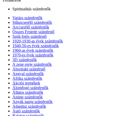
Témakörök
Spiritualitás számfestők
Varázs számfestők
Stíluscserélő számfestők
Arccserélő számfestők
Összes Festede számfestő
Saját fotós számfestő
1920-1930-as évek számfestők
1940-50-es évek számfestők
1960-as évek számfestők
1970-es évek számfestők
3D számfestők
A zene ereje számfestők
Absztrakt számfestő
Angyal számfestők
Afrika számfestők
Akciós termékek
Álomfogó számfestők
Állatos számfestők
Anime számfestők
Anyák napja számfestők
Atlantisz számfestők
Autó számfestők
Balaton számfestők