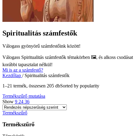
Spiritualitás számfestők
Válogass gyönyörű számfestőink között!
Válogass
Spiritualitás számfestők
témakörben 🖼️, és alkoss csodásat
korábbi tapasztalat nélkül!
Mi is az a számfestő?
Kezdőlap
/
Spiritualitás számfestők
1–21 termék, összesen 205 db
Sorted by popularity
Termékszűrő mutatása
Show
9
24
36
Termékszűrő
Termékszűrő