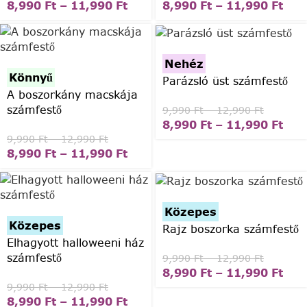
8,990
Ft
–
11,990
Ft
8,990
Ft
–
11,990
Ft
Nehéz
Könnyű
Parázsló üst számfestő
A boszorkány macskája
számfestő
9,990
Ft
–
12,990
Ft
8,990
Ft
–
11,990
Ft
9,990
Ft
–
12,990
Ft
8,990
Ft
–
11,990
Ft
Közepes
Közepes
Rajz boszorka számfestő
Elhagyott halloweeni ház
számfestő
9,990
Ft
–
12,990
Ft
8,990
Ft
–
11,990
Ft
9,990
Ft
–
12,990
Ft
8,990
Ft
–
11,990
Ft