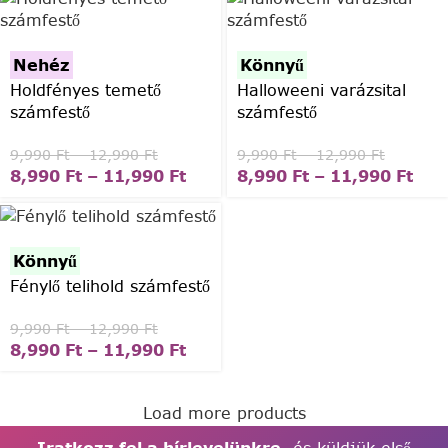
Nehéz
Könnyű
Holdfényes temető
Halloweeni varázsital
számfestő
számfestő
9,990
Ft
–
12,990
Ft
9,990
Ft
–
12,990
Ft
8,990
Ft
–
11,990
Ft
8,990
Ft
–
11,990
Ft
Könnyű
Fénylő telihold számfestő
9,990
Ft
–
12,990
Ft
8,990
Ft
–
11,990
Ft
Load more products