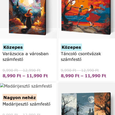
Közepes
Közepes
Varázscica a városban
Táncoló csontvázak
számfestő
számfestő
9,990
Ft
–
12,990
Ft
9,990
Ft
–
12,990
Ft
8,990
Ft
–
11,990
Ft
8,990
Ft
–
11,990
Ft
Nagyon nehéz
Madárijesztő számfestő