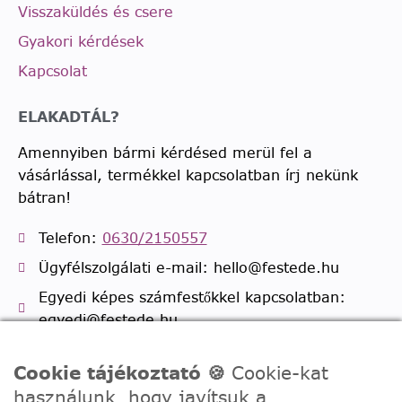
Visszaküldés és csere
Gyakori kérdések
Kapcsolat
ELAKADTÁL?
Amennyiben bármi kérdésed merül fel a
vásárlással, termékkel kapcsolatban írj nekünk
bátran!
Telefon:
0630/2150557
Ügyfélszolgálati e-mail: hello@festede.hu
Egyedi képes számfestőkkel kapcsolatban:
egyedi@festede.hu
Facebook Messenger
Cookie tájékoztató 🍪
Cookie-kat
Csatlakozz 19.000 fős
Facebook csoportunkhoz!
használunk, hogy javítsuk a