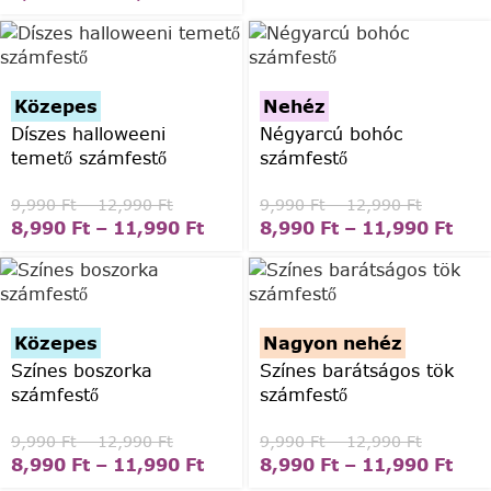
Közepes
Nehéz
Díszes halloweeni
Négyarcú bohóc
temető számfestő
számfestő
9,990
Ft
–
12,990
Ft
9,990
Ft
–
12,990
Ft
8,990
Ft
–
11,990
Ft
8,990
Ft
–
11,990
Ft
Közepes
Nagyon nehéz
Színes boszorka
Színes barátságos tök
számfestő
számfestő
9,990
Ft
–
12,990
Ft
9,990
Ft
–
12,990
Ft
8,990
Ft
–
11,990
Ft
8,990
Ft
–
11,990
Ft