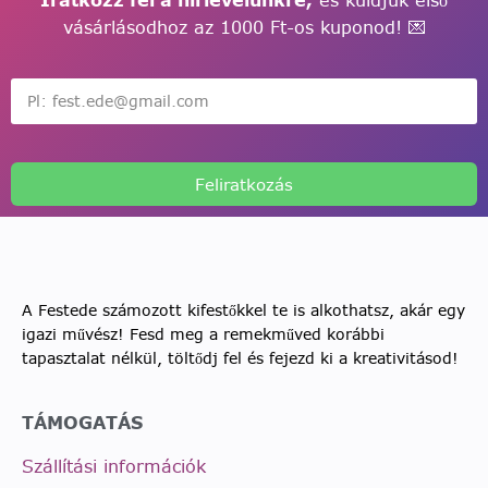
Iratkozz fel a hírlevelünkre,
és küldjük első
vásárlásodhoz az 1000 Ft-os kuponod! 💌
Feliratkozás
A Festede számozott kifestőkkel te is alkothatsz, akár egy
igazi művész! Fesd meg a remekműved korábbi
tapasztalat nélkül, töltődj fel és fejezd ki a kreativitásod!
TÁMOGATÁS
Szállítási információk