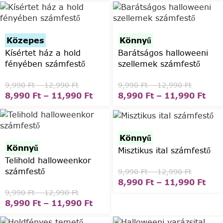
Közepes
Könnyű
Kísértet ház a hold
Barátságos halloweeni
fényében számfestő
szellemek számfestő
9,990
Ft
–
12,990
Ft
9,990
Ft
–
12,990
Ft
8,990
Ft
–
11,990
Ft
8,990
Ft
–
11,990
Ft
Könnyű
Könnyű
Misztikus ital számfestő
Telihold halloweenkor
számfestő
9,990
Ft
–
12,990
Ft
8,990
Ft
–
11,990
Ft
9,990
Ft
–
12,990
Ft
8,990
Ft
–
11,990
Ft