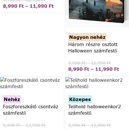
9,990
Ft
–
12,990
Ft
8,990
Ft
–
11,990
Ft
Nagyon nehéz
Három részre osztott
Halloween számfestő
9,990
Ft
–
12,990
Ft
8,990
Ft
–
11,990
Ft
Nehéz
Közepes
Foszforeszkáló csontváz
Telihold halloweenkor2
számfestő
számfestő
9,990
Ft
–
12,990
Ft
9,990
Ft
–
12,990
Ft