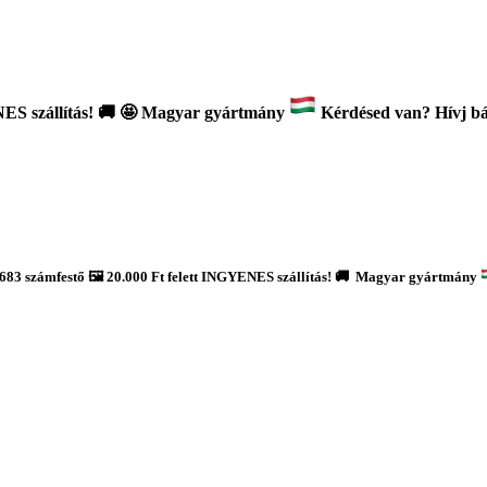
ES szállítás!
🚚
🤩 Magyar gyártmány
Kérdésed van? Hívj bát
683 számfestő 🖼️ 20.000 Ft felett INGYENES szállítás! 🚚 Magyar gyártmány