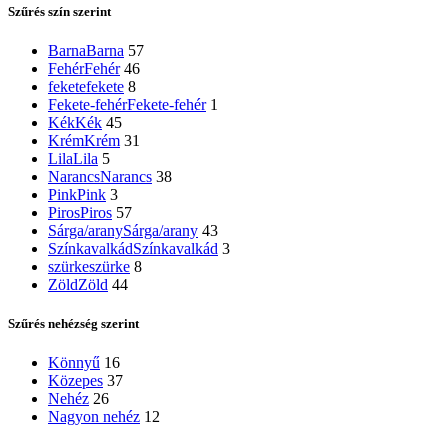
Szűrés szín szerint
Barna
Barna
57
Fehér
Fehér
46
fekete
fekete
8
Fekete-fehér
Fekete-fehér
1
Kék
Kék
45
Krém
Krém
31
Lila
Lila
5
Narancs
Narancs
38
Pink
Pink
3
Piros
Piros
57
Sárga/arany
Sárga/arany
43
Színkavalkád
Színkavalkád
3
szürke
szürke
8
Zöld
Zöld
44
Szűrés nehézség szerint
Könnyű
16
Közepes
37
Nehéz
26
Nagyon nehéz
12