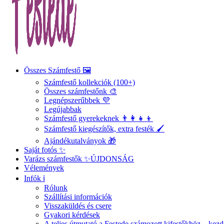
Összes Számfestő 🖼️
Számfestő kollekciók (100+)
Összes számfestőnk 🎨
Legnépszerűbbek 💜
Legújabbak
Számfestő gyerekeknek 👨‍👩‍👧‍👦
Számfestő kiegészítők, extra festék 🖌️
Ajándékutalványok 🎁
Saját fotós ✨
Varázs számfestők ✨
ÚJDONSÁG
Vélemények
Infók ℹ️
Rólunk
Szállítási információk
Visszaküldés és csere
Gyakori kérdések
A teljes útmutató a Festede számozott kifestőkhöz – ke