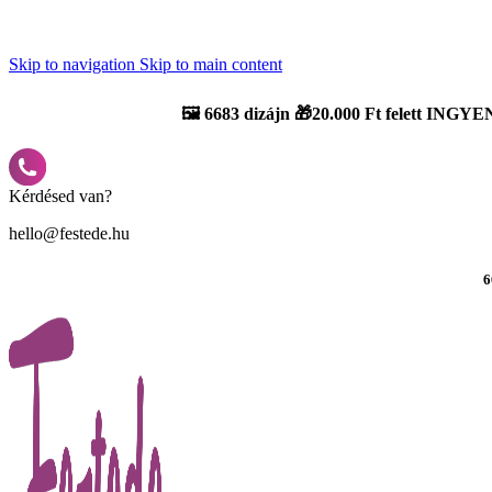
Újdonság: AI Varázsszámfestők ✨ | 2
0% bevezető kedvezmény
Skip to navigation
Skip to main content
🖼️
6683 dizájn 🎁20.000 Ft felett INGYEN
Kérdésed van?
hello@festede.hu
6