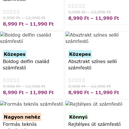
9,990
Ft
–
12,990
Ft
8,990
Ft
–
11,990
Ft
9,990
Ft
–
12,990
Ft
8,990
Ft
–
11,990
Ft
Közepes
Közepes
Boldog delfin család
Absztrakt színes sellő
számfestő
számfestő
9,990
Ft
–
12,990
Ft
9,990
Ft
–
12,990
Ft
8,990
Ft
–
11,990
Ft
8,990
Ft
–
11,990
Ft
Nagyon nehéz
Könnyű
Formás teknős
Rejtélyes út számfestő