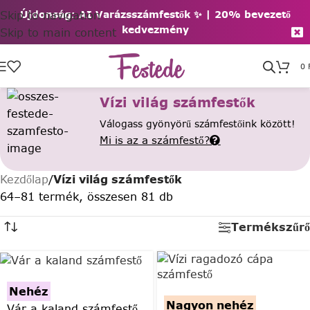
Skip to navigation
Újdonság: AI Varázsszámfestők ✨ | 2
0% bevezető
kedvezmény
Skip to main content
0
Vízi világ számfestők
Válogass gyönyörű számfestőink között!
Mi is az a számfestő?
Kezdőlap
/
Vízi világ számfestők
64–81 termék, összesen 81 db
Termékszűrő
Nehéz
Nagyon nehéz
Vár a kaland számfestő