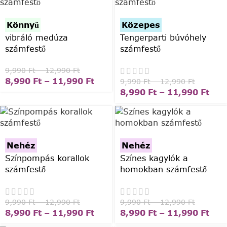
Könnyű
Közepes
vibráló medúza
Tengerparti búvóhely
számfestő
számfestő
9,990
Ft
–
12,990
Ft
8,990
Ft
–
11,990
Ft
9,990
Ft
–
12,990
Ft
8,990
Ft
–
11,990
Ft
Nehéz
Nehéz
Színpompás korallok
Színes kagylók a
számfestő
homokban számfestő
9,990
Ft
–
12,990
Ft
9,990
Ft
–
12,990
Ft
8,990
Ft
–
11,990
Ft
8,990
Ft
–
11,990
Ft