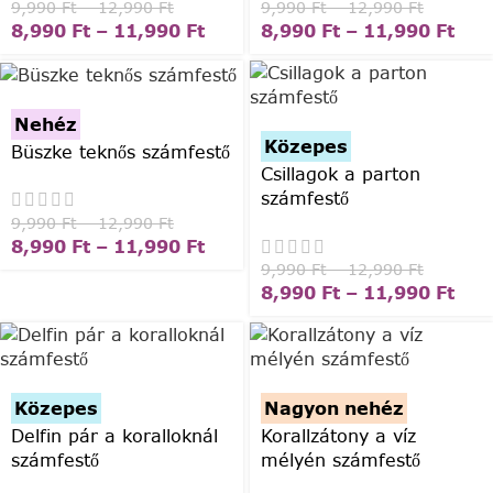
9,990
Ft
–
12,990
Ft
9,990
Ft
–
12,990
Ft
8,990
Ft
–
11,990
Ft
8,990
Ft
–
11,990
Ft
Nehéz
Közepes
Büszke teknős számfestő
Csillagok a parton
számfestő
9,990
Ft
–
12,990
Ft
8,990
Ft
–
11,990
Ft
9,990
Ft
–
12,990
Ft
8,990
Ft
–
11,990
Ft
Közepes
Nagyon nehéz
Delfin pár a koralloknál
Korallzátony a víz
számfestő
mélyén számfestő