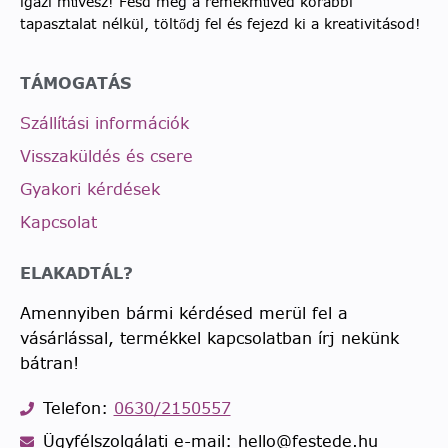
igazi művész! Fesd meg a remekműved korábbi
tapasztalat nélkül, töltődj fel és fejezd ki a kreativitásod!
TÁMOGATÁS
Szállítási információk
Visszaküldés és csere
Gyakori kérdések
Kapcsolat
ELAKADTÁL?
Amennyiben bármi kérdésed merül fel a
vásárlással, termékkel kapcsolatban írj nekünk
bátran!
Telefon:
0630/2150557
Ügyfélszolgálati e-mail: hello@festede.hu