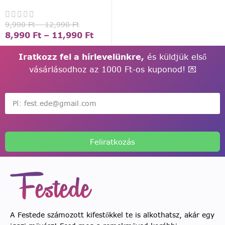
9,990
Ft
–
12,990
Ft
8,990
Ft
–
11,990
Ft
Iratkozz fel a hírlevelünkre,
és küldjük első
vásárlásodhoz az 1000 Ft-os kuponod! 💌
Feliratkozás
A Festede számozott kifestőkkel te is alkothatsz, akár egy