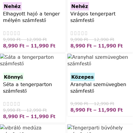
Nehéz
Nehéz
Elhagyott hajó a tenger
Virágos tengerpart
mélyén számfestő
számfestő
9,990
Ft
–
12,990
Ft
9,990
Ft
–
12,990
Ft
8,990
Ft
–
11,990
Ft
8,990
Ft
–
11,990
Ft
Könnyű
Közepes
Séta a tengerparton
Aranyhal szemüvegben
számfestő
számfestő
9,990
Ft
–
12,990
Ft
8,990
Ft
–
11,990
Ft
9,990
Ft
–
12,990
Ft
8,990
Ft
–
11,990
Ft