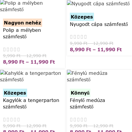
Közepes
Nagyon nehéz
Nyugodt cápa számfestő
Polip a mélyben
számfestő
9,990
Ft
–
12,990
Ft
8,990
Ft
–
11,990
Ft
9,990
Ft
–
12,990
Ft
8,990
Ft
–
11,990
Ft
Közepes
Könnyű
Kagylók a tengerparton
Fénylő medúza
számfestő
számfestő
9,990
Ft
–
12,990
Ft
9,990
Ft
–
12,990
Ft