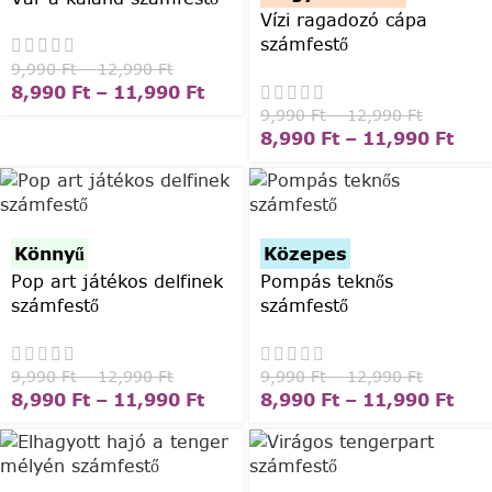
Vízi ragadozó cápa
számfestő
9,990
Ft
–
12,990
Ft
8,990
Ft
–
11,990
Ft
9,990
Ft
–
12,990
Ft
8,990
Ft
–
11,990
Ft
Könnyű
Közepes
Pop art játékos delfinek
Pompás teknős
számfestő
számfestő
9,990
Ft
–
12,990
Ft
9,990
Ft
–
12,990
Ft
8,990
Ft
–
11,990
Ft
8,990
Ft
–
11,990
Ft