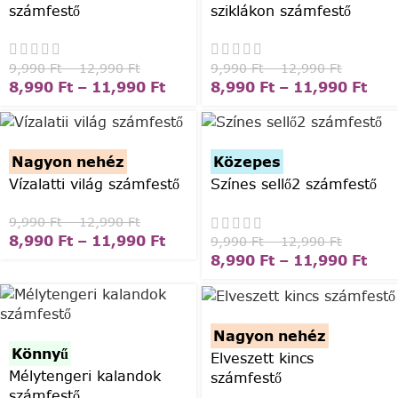
számfestő
sziklákon számfestő
9,990
Ft
–
12,990
Ft
9,990
Ft
–
12,990
Ft
8,990
Ft
–
11,990
Ft
8,990
Ft
–
11,990
Ft
Nagyon nehéz
Közepes
Vízalatti világ számfestő
Színes sellő2 számfestő
9,990
Ft
–
12,990
Ft
8,990
Ft
–
11,990
Ft
9,990
Ft
–
12,990
Ft
8,990
Ft
–
11,990
Ft
Nagyon nehéz
Könnyű
Elveszett kincs
Mélytengeri kalandok
számfestő
számfestő