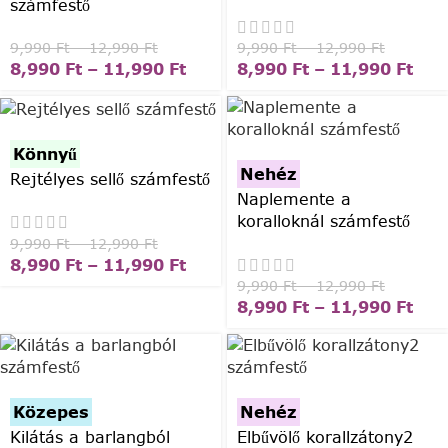
számfestő
9,990
Ft
–
12,990
Ft
9,990
Ft
–
12,990
Ft
8,990
Ft
–
11,990
Ft
8,990
Ft
–
11,990
Ft
Könnyű
Nehéz
Rejtélyes sellő számfestő
Naplemente a
koralloknál számfestő
9,990
Ft
–
12,990
Ft
8,990
Ft
–
11,990
Ft
9,990
Ft
–
12,990
Ft
8,990
Ft
–
11,990
Ft
Közepes
Nehéz
Kilátás a barlangból
Elbűvölő korallzátony2