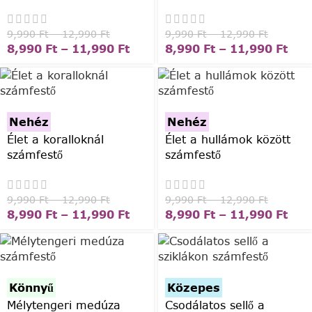
9,990
Ft
–
12,990
Ft
9,990
Ft
–
12,990
Ft
8,990
Ft
–
11,990
Ft
8,990
Ft
–
11,990
Ft
Nehéz
Nehéz
Élet a koralloknál
Élet a hullámok között
számfestő
számfestő
9,990
Ft
–
12,990
Ft
9,990
Ft
–
12,990
Ft
8,990
Ft
–
11,990
Ft
8,990
Ft
–
11,990
Ft
Könnyű
Közepes
Mélytengeri medúza
Csodálatos sellő a