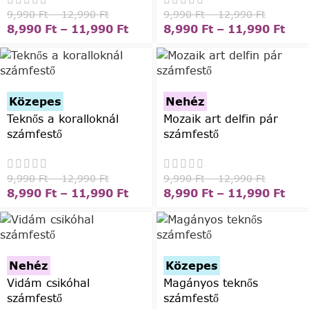
9,990
Ft
–
12,990
Ft
9,990
Ft
–
12,990
Ft
8,990
Ft
–
11,990
Ft
8,990
Ft
–
11,990
Ft
Közepes
Nehéz
Teknős a koralloknál
Mozaik art delfin pár
számfestő
számfestő
9,990
Ft
–
12,990
Ft
9,990
Ft
–
12,990
Ft
8,990
Ft
–
11,990
Ft
8,990
Ft
–
11,990
Ft
Nehéz
Közepes
Vidám csikóhal
Magányos teknős
számfestő
számfestő