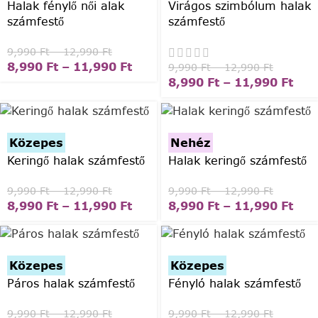
Halak fénylő női alak
Virágos szimbólum halak
számfestő
számfestő
9,990
Ft
–
12,990
Ft
8,990
Ft
–
11,990
Ft
9,990
Ft
–
12,990
Ft
8,990
Ft
–
11,990
Ft
Közepes
Nehéz
Keringő halak számfestő
Halak keringő számfestő
9,990
Ft
–
12,990
Ft
9,990
Ft
–
12,990
Ft
8,990
Ft
–
11,990
Ft
8,990
Ft
–
11,990
Ft
Közepes
Közepes
Páros halak számfestő
Fényló halak számfestő
9,990
Ft
–
12,990
Ft
9,990
Ft
–
12,990
Ft