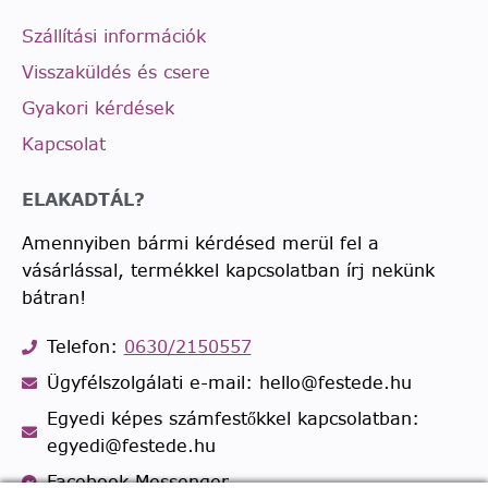
Szállítási információk
Visszaküldés és csere
Gyakori kérdések
Kapcsolat
ELAKADTÁL?
Amennyiben bármi kérdésed merül fel a
vásárlással, termékkel kapcsolatban írj nekünk
bátran!
Telefon:
0630/2150557
Ügyfélszolgálati e-mail: hello@festede.hu
Egyedi képes számfestőkkel kapcsolatban:
egyedi@festede.hu
Facebook Messenger