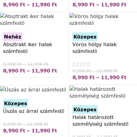
8,990
Ft
–
11,990
Ft
8,990
Ft
–
11,990
Ft
Nehéz
Közepes
Absztrakt iker halak
Vörös hölgy halak
számfestő
számfestő
9,990
Ft
–
12,990
Ft
8,990
Ft
–
11,990
Ft
9,990
Ft
–
12,990
Ft
8,990
Ft
–
11,990
Ft
Közepes
Közepes
Úszás az árral számfestő
Halak határozott
személyiség számfestő
9,990
Ft
–
12,990
Ft
8,990
Ft
–
11,990
Ft