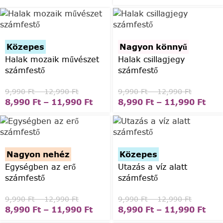
Közepes
Nagyon könnyű
Halak mozaik művészet
Halak csillagjegy
számfestő
számfestő
9,990
Ft
–
12,990
Ft
9,990
Ft
–
12,990
Ft
8,990
Ft
–
11,990
Ft
8,990
Ft
–
11,990
Ft
Nagyon nehéz
Közepes
Egységben az erő
Utazás a víz alatt
számfestő
számfestő
9,990
Ft
–
12,990
Ft
9,990
Ft
–
12,990
Ft
8,990
Ft
–
11,990
Ft
8,990
Ft
–
11,990
Ft