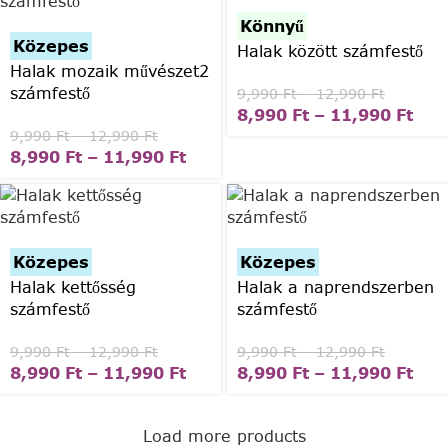
Könnyű
Közepes
Halak között számfestő
Halak mozaik művészet2
számfestő
9,990
Ft
–
12,990
Ft
8,990
Ft
–
11,990
Ft
9,990
Ft
–
12,990
Ft
8,990
Ft
–
11,990
Ft
Közepes
Közepes
Halak kettősség
Halak a naprendszerben
számfestő
számfestő
9,990
Ft
–
12,990
Ft
9,990
Ft
–
12,990
Ft
8,990
Ft
–
11,990
Ft
8,990
Ft
–
11,990
Ft
Load more products