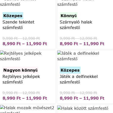
Közepes
Könnyű
Szende tekintet
Szárnyaló halak
számfestő
számfestő
9,990
Ft
–
12,990
Ft
9,990
Ft
–
12,990
Ft
8,990
Ft
–
11,990
Ft
8,990
Ft
–
11,990
Ft
Nagyon könnyű
Közepes
Rejtélyes jelképek
Játék a delfinekkel
számfestő
számfestő
9,990
Ft
–
12,990
Ft
9,990
Ft
–
12,990
Ft
8,990
Ft
–
11,990
Ft
8,990
Ft
–
11,990
Ft