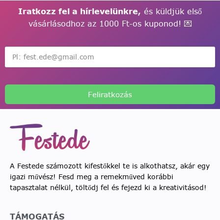
Iratkozz fel a hírlevelünkre,
és küldjük első
vásárlásodhoz az 1000 Ft-os kuponod! 💌
Feliratkozás
A Festede számozott kifestőkkel te is alkothatsz, akár egy
igazi művész! Fesd meg a remekműved korábbi
tapasztalat nélkül, töltődj fel és fejezd ki a kreativitásod!
TÁMOGATÁS