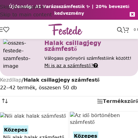
Skip to navigation
Újdonság: AI Varázsszámfestők ✨ | 2
0% bevezető
kedvezmény
Skip to main content
0
Halak csillagjegy
számfestő
Válogass gyönyörű számfestőink között!
Mi is az a számfestő?
Kezdőlap
/
Halak csillagjegy számfestő
22–42 termék, összesen 50 db
Termékszűrő
Közepes
Közepes
Női alak halak számfestő