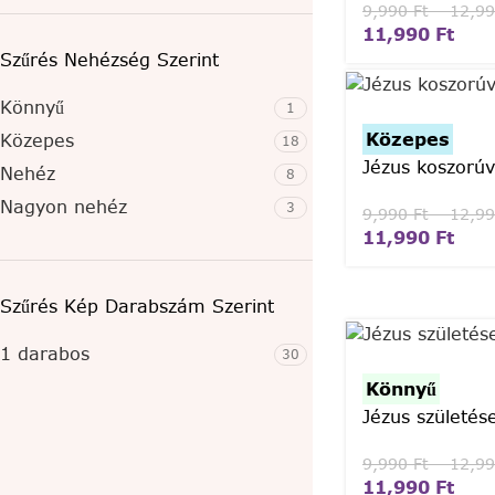
9,990
Ft
–
12,9
11,990
Ft
Szűrés Nehézség Szerint
Könnyű
1
Közepes
Közepes
18
Jézus koszorúv
Nehéz
8
Nagyon nehéz
3
9,990
Ft
–
12,9
11,990
Ft
Szűrés Kép Darabszám Szerint
1 darabos
30
Könnyű
Jézus születés
9,990
Ft
–
12,9
11,990
Ft