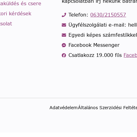
kapcsolatban írj nekünk bátra
zaküldés és csere
ori kérdések
Telefon:
0630/2150557
solat
Ügyfélszolgálati e-mail: he
Egyedi képes számfestőkke
Facebook Messenger
Csatlakozz 19.000 fős
Face
Adatvédelem
Általános Szerződési Feltét