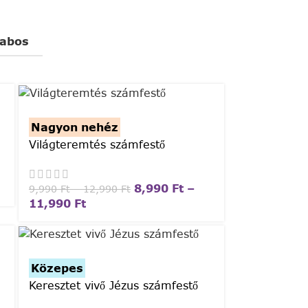
rabos
Nagyon nehéz
Világteremtés számfestő
8,990
Ft
–
9,990
Ft
–
12,990
Ft
11,990
Ft
Közepes
Keresztet vivő Jézus számfestő