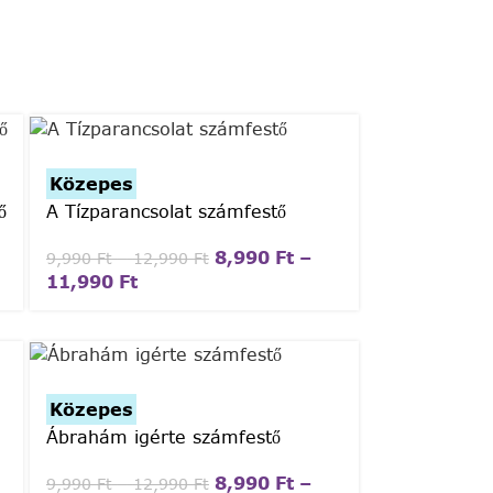
Közepes
ő
A Tízparancsolat számfestő
8,990
Ft
–
9,990
Ft
–
12,990
Ft
11,990
Ft
Közepes
Ábrahám igérte számfestő
8,990
Ft
–
9,990
Ft
–
12,990
Ft