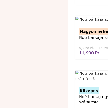
Nagyon nehé
Noé bárkája s
9,990
Ft
–
12,9
11,990
Ft
Közepes
Noé bárkája g
számfestő