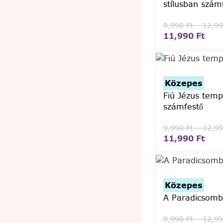
stílusban szám
9,990
Ft
–
12,9
11,990
Ft
Közepes
Fiú Jézus tem
számfestő
9,990
Ft
–
12,9
11,990
Ft
Közepes
A Paradicsomb
9,990
Ft
–
12,9