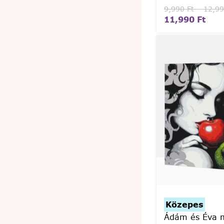
9,990
Ft
–
12,9
11,990
Ft
Közepes
Ádám és Éva 