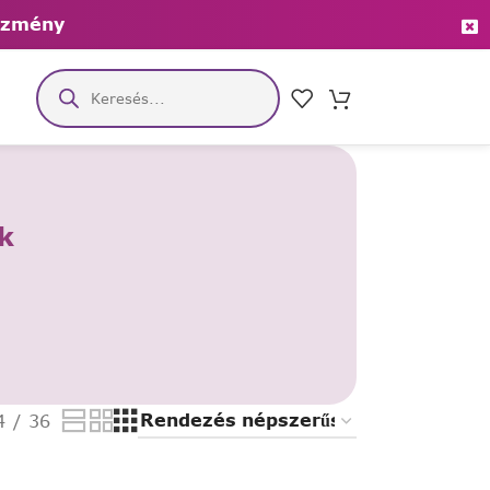
ezmény
k
4
36