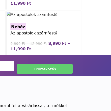
11,990
Ft
Nehéz
Az apostolok számfestő
8,990
Ft
–
9,990
Ft
–
12,990
Ft
11,990
Ft
Feliratkozás
rül fel a vásárlással, termékkel