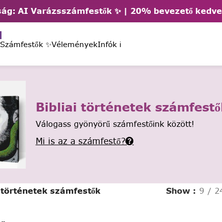
ág: AI Varázsszámfestők ✨ | 2
0% bevezető kedv
 Számfestők ✨
Vélemények
Infók ℹ️
Bibliai történetek számfestő
Válogass gyönyörű számfestőink között!
Mi is az a számfestő?
i történetek számfestők
Show
9
2