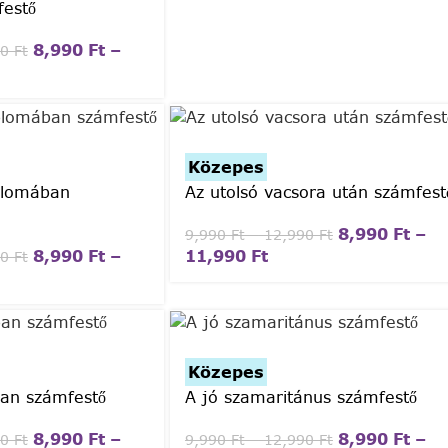
festő
8,990
Ft
–
90
Ft
Közepes
plomában
Az utolsó vacsora után számfest
8,990
Ft
–
9,990
Ft
–
12,990
Ft
8,990
Ft
–
11,990
Ft
90
Ft
Közepes
an számfestő
A jó szamaritánus számfestő
8,990
Ft
–
8,990
Ft
–
90
Ft
9,990
Ft
–
12,990
Ft