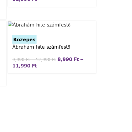
Közepes
Ábrahám hite számfestő
8,990
Ft
–
9,990
Ft
–
12,990
Ft
11,990
Ft