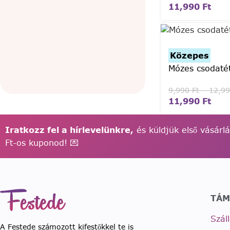
11,990
Ft
Közepes
Mózes csodaté
9,990
Ft
–
12,9
11,990
Ft
Iratkozz fel a hírlevelünkre,
és küldjük első vásárl
Ft-os kuponod! 💌
TÁM
Szál
A Festede számozott kifestőkkel te is