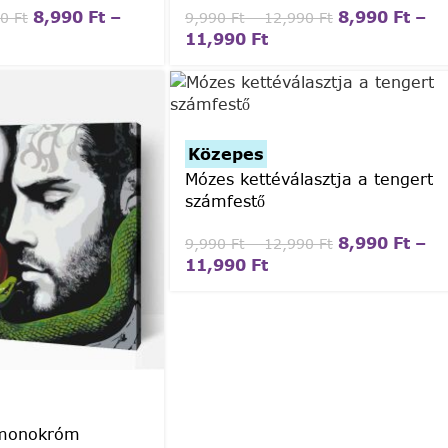
8,990
Ft
–
8,990
Ft
–
90
Ft
9,990
Ft
–
12,990
Ft
11,990
Ft
Közepes
Mózes kettéválasztja a tengert
számfestő
8,990
Ft
–
9,990
Ft
–
12,990
Ft
11,990
Ft
monokróm