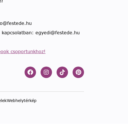
n!
llo@festede.hu
l kapcsolatban: egyedi@festede.hu
book csoportunkhoz!
elek
Webhelytérkép