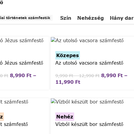
ő
Szín
Nehézség
Hány da
liai történetek számfestők
Közepes
ó Jézus számfestő
Az utolsó vacsora számfestő
8,990
Ft
–
8,990
Ft
–
90
Ft
9,990
Ft
–
12,990
Ft
11,990
Ft
z
Nehéz
t számfestő
Vízból készült bor számfestő