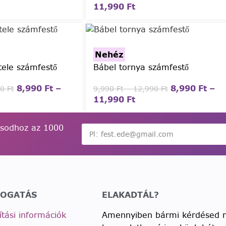
11,990
Ft
Nehéz
tele számfestő
Bábel tornya számfestő
8,990
Ft
–
8,990
Ft
–
90
Ft
9,990
Ft
–
12,990
Ft
11,990
Ft
ásodhoz az 1000
OGATÁS
ELAKADTÁL?
lítási információk
Amennyiben bármi kérdésed me