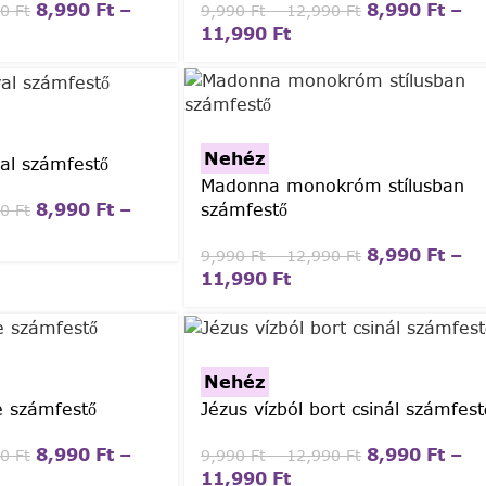
8,990
Ft
–
8,990
Ft
–
90
Ft
9,990
Ft
–
12,990
Ft
11,990
Ft
Nehéz
al számfestő
Madonna monokróm stílusban
8,990
Ft
–
számfestő
90
Ft
8,990
Ft
–
9,990
Ft
–
12,990
Ft
11,990
Ft
Nehéz
e számfestő
Jézus vízból bort csinál számfest
8,990
Ft
–
8,990
Ft
–
90
Ft
9,990
Ft
–
12,990
Ft
11,990
Ft