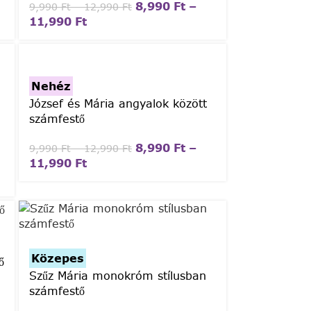
8,990
Ft
–
9,990
Ft
–
12,990
Ft
11,990
Ft
Nehéz
József és Mária angyalok között
számfestő
8,990
Ft
–
9,990
Ft
–
12,990
Ft
11,990
Ft
Közepes
ő
Szűz Mária monokróm stílusban
számfestő