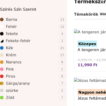
Termékszűr
Szűrés Szín Szerint
Témakörök
Bib
Barna
13
Fehér
12
fekete
4
Fekete-fehér
2
Közepes
Kék
21
A tengeren jár
Krém
17
9,990
Ft
–
12,9
Narancs
8
11,990
Ft
Pink
1
Piros
6
Sárga/arany
7
szürke
2
Nagyon nehé
Zöld
7
Jézus feltámad