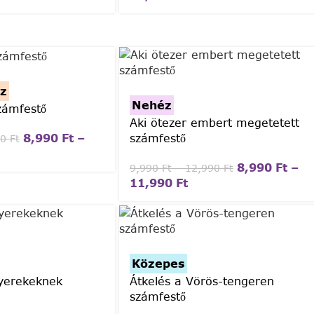
z
Nehéz
zámfestő
Aki ötezer embert megetetett
8,990
Ft
–
számfestő
90
Ft
8,990
Ft
–
9,990
Ft
–
12,990
Ft
11,990
Ft
Közepes
yerekeknek
Átkelés a Vörös-tengeren
számfestő