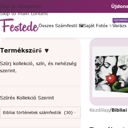
Skip to navigation
Újdons
Skip to main content
ÚJDONSÁG
Összes Számfestő 🖼️
Saját Fotós ✨
Varázs
Termékszűrő 🔽
Szűrj kollekció, szín, és nehézség
szerint.
Szűrés Kollekció Szerint
Kezdőlap
/
Biblia
Bibliai történetek számfestők (30)