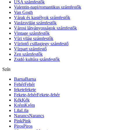
USA számfestők
Valentin-napi/romantikus számfestők
Van Gogh
Várak és kastélyok számfestők
Varázsvilág számfestők
Városi látványosságok számfestők
Vintage számfestők
Vízi világ számfestők
Vízöntő csillagjegy számfestő
Vízpart számfestő
Zen számfestők
Zsidó kultúra számfestők
Szín
Barna
Barna
Fehér
Fehér
fekete
fekete
Fekete-fehér
Fekete-fehér
Kék
Kék
Krém
Krém
Lila
Lila
Narancs
Narancs
Pink
Pink
Piros
Piros