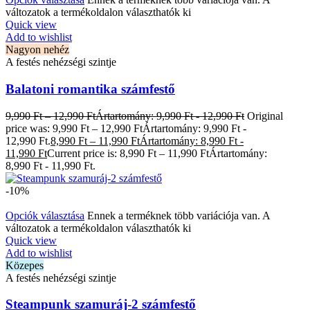
változatok a termékoldalon választhatók ki
Quick view
Add to wishlist
Nagyon nehéz
A festés nehézségi szintje
Balatoni romantika számfestő
9,990
Ft
–
12,990
Ft
Ártartomány: 9,990 Ft - 12,990 Ft
Original
price was: 9,990 Ft – 12,990 FtÁrtartomány: 9,990 Ft -
12,990 Ft.
8,990
Ft
–
11,990
Ft
Ártartomány: 8,990 Ft -
11,990 Ft
Current price is: 8,990 Ft – 11,990 FtÁrtartomány:
8,990 Ft - 11,990 Ft.
-10%
Opciók választása
Ennek a terméknek több variációja van. A
változatok a termékoldalon választhatók ki
Quick view
Add to wishlist
Közepes
A festés nehézségi szintje
Steampunk szamuráj-2 számfestő