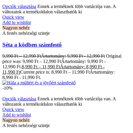
Opciók választása
Ennek a terméknek több variációja van. A
változatok a termékoldalon választhatók ki
Quick view
Add to wishlist
Nagyon nehéz
A festés nehézségi szintje
Séta a ködben számfestő
9,990
Ft
–
12,990
Ft
Ártartomány: 9,990 Ft - 12,990 Ft
Original
price was: 9,990 Ft – 12,990 FtÁrtartomány: 9,990 Ft -
12,990 Ft.
8,990
Ft
–
11,990
Ft
Ártartomány: 8,990 Ft -
11,990 Ft
Current price is: 8,990 Ft – 11,990 FtÁrtartomány:
8,990 Ft - 11,990 Ft.
-10%
Opciók választása
Ennek a terméknek több variációja van. A
változatok a termékoldalon választhatók ki
Quick view
Add to wishlist
Nagyon nehéz
A festés nehézségi szintje