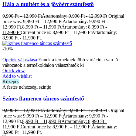
Hála a múltért és a jövőért számfestő
9,990
Ft
–
12,990
Ft
Ártartomány: 9,990 Ft - 12,990 Ft
Original
price was: 9,990 Ft – 12,990 FtÁrtartomány: 9,990 Ft -
12,990 Ft.
8,990
Ft
–
11,990
Ft
Ártartomány: 8,990 Ft -
11,990 Ft
Current price is: 8,990 Ft – 11,990 FtÁrtartomány:
8,990 Ft - 11,990 Ft.
-10%
Opciók választása
Ennek a terméknek több variációja van. A
változatok a termékoldalon választhatók ki
Quick view
Add to wishlist
Közepes
A festés nehézségi szintje
Színes flamenco táncos számfestő
9,990
Ft
–
12,990
Ft
Ártartomány: 9,990 Ft - 12,990 Ft
Original
price was: 9,990 Ft – 12,990 FtÁrtartomány: 9,990 Ft -
12,990 Ft.
8,990
Ft
–
11,990
Ft
Ártartomány: 8,990 Ft -
11,990 Ft
Current price is: 8,990 Ft – 11,990 FtÁrtartomány:
8,990 Ft - 11,990 Ft.