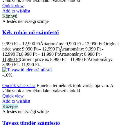
változatok a termékoldalon választhatók ki
Quick view
Add to wishlist
Könnyű
A festés nehézségi szintje
Kék ruhás nő számfestő
9,990
Ft
–
12,990
Ft
Ártartomány: 9,990 Ft - 12,990 Ft
Original
price was: 9,990 Ft – 12,990 FtÁrtartomány: 9,990 Ft -
12,990 Ft.
8,990
Ft
–
11,990
Ft
Ártartomány: 8,990 Ft -
11,990 Ft
Current price is: 8,990 Ft – 11,990 FtÁrtartomány:
8,990 Ft - 11,990 Ft.
-10%
Opciók választása
Ennek a terméknek több variációja van. A
változatok a termékoldalon választhatók ki
Quick view
Add to wishlist
Közepes
A festés nehézségi szintje
Tavasz tündér számfestő