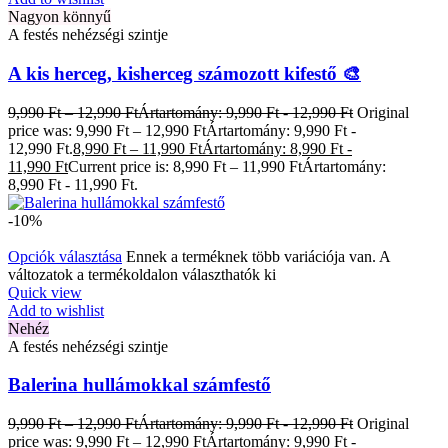
Nagyon könnyű
A festés nehézségi szintje
A kis herceg, kisherceg számozott kifestő 🎨
9,990
Ft
–
12,990
Ft
Ártartomány: 9,990 Ft - 12,990 Ft
Original
price was: 9,990 Ft – 12,990 FtÁrtartomány: 9,990 Ft -
12,990 Ft.
8,990
Ft
–
11,990
Ft
Ártartomány: 8,990 Ft -
11,990 Ft
Current price is: 8,990 Ft – 11,990 FtÁrtartomány:
8,990 Ft - 11,990 Ft.
-10%
Opciók választása
Ennek a terméknek több variációja van. A
változatok a termékoldalon választhatók ki
Quick view
Add to wishlist
Nehéz
A festés nehézségi szintje
Balerina hullámokkal számfestő
9,990
Ft
–
12,990
Ft
Ártartomány: 9,990 Ft - 12,990 Ft
Original
price was: 9,990 Ft – 12,990 FtÁrtartomány: 9,990 Ft -