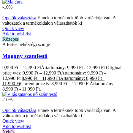
-10%
Opciók választása
Ennek a terméknek több variációja van. A
változatok a termékoldalon választhatók ki
Quick view
Add to wishlist
Közepes
A festés nehézségi szintje
Magány számfestő
9,990
Ft
–
12,990
Ft
Ártartomány: 9,990 Ft - 12,990 Ft
Original
price was: 9,990 Ft – 12,990 FtÁrtartomány: 9,990 Ft -
12,990 Ft.
8,990
Ft
–
11,990
Ft
Ártartomány: 8,990 Ft -
11,990 Ft
Current price is: 8,990 Ft – 11,990 FtÁrtartomány:
8,990 Ft - 11,990 Ft.
-10%
Opciók választása
Ennek a terméknek több variációja van. A
változatok a termékoldalon választhatók ki
Quick view
Add to wishlist
Nehéz