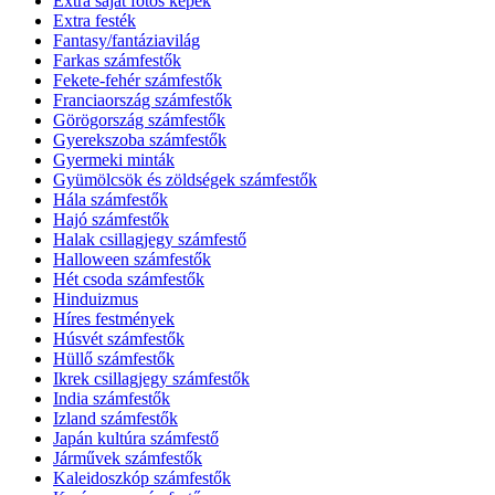
Extra saját fotós képek
Extra festék
Fantasy/fantáziavilág
Farkas számfestők
Fekete-fehér számfestők
Franciaország számfestők
Görögország számfestők
Gyerekszoba számfestők
Gyermeki minták
Gyümölcsök és zöldségek számfestők
Hála számfestők
Hajó számfestők
Halak csillagjegy számfestő
Halloween számfestők
Hét csoda számfestők
Hinduizmus
Híres festmények
Húsvét számfestők
Hüllő számfestők
Ikrek csillagjegy számfestők
India számfestők
Izland számfestők
Japán kultúra számfestő
Járművek számfestők
Kaleidoszkóp számfestők