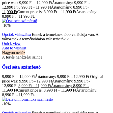
price was: 9,990 Ft – 12,990 FtÁrtartomány: 9,990 Ft -
12,990 Ft.
8,990
Ft
–
11,990
Ft
Ártartomány: 8,990 Ft -
11,990 Ft
Current price is: 8,990 Ft – 11,990 FtÁrtartomány:
8,990 Ft - 11,990 Ft.
-10%
Opciók választása
Ennek a terméknek több variációja van. A
változatok a termékoldalon választhatók ki
Quick view
Add to wishlist
Nagyon nehéz
A festés nehézségi szintje
Őszi séta számfestő
9,990
Ft
–
12,990
Ft
Ártartomány: 9,990 Ft - 12,990 Ft
Original
price was: 9,990 Ft – 12,990 FtÁrtartomány: 9,990 Ft -
12,990 Ft.
8,990
Ft
–
11,990
Ft
Ártartomány: 8,990 Ft -
11,990 Ft
Current price is: 8,990 Ft – 11,990 FtÁrtartomány:
8,990 Ft - 11,990 Ft.
-10%
Opciók választása
Ennek a terméknek több variációja van. A