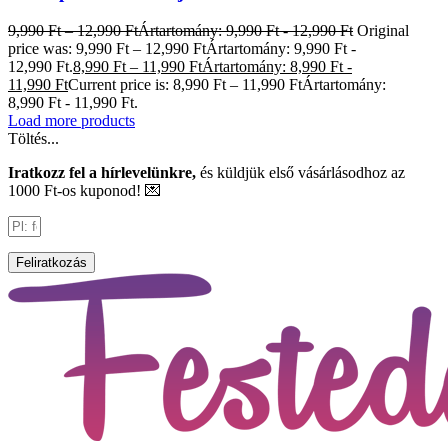
9,990
Ft
–
12,990
Ft
Ártartomány: 9,990 Ft - 12,990 Ft
Original
price was: 9,990 Ft – 12,990 FtÁrtartomány: 9,990 Ft -
12,990 Ft.
8,990
Ft
–
11,990
Ft
Ártartomány: 8,990 Ft -
11,990 Ft
Current price is: 8,990 Ft – 11,990 FtÁrtartomány:
8,990 Ft - 11,990 Ft.
Load more products
Töltés...
Iratkozz fel a hírlevelünkre,
és küldjük első vásárlásodhoz az
1000 Ft-os kuponod! 💌
Feliratkozás