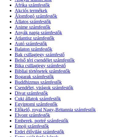
Afrika számfestők
Akciós termékek
Álomfogó számfestők
Állatos számfestők
Anime számfestők
Anyák napja számfestők
Atlantisz számfestők
Autó számfestők
Balaton számfestők
Bak csillagjegy számfestő
Belső téri csendélet számfestők
Bika csillagjegy számfestő
Bibliai történetek számfestők
Bogarak számfestők
Buddhizmus számfestők
Csendélet, virágok számfestők
Divat számfestők
Cuki állatok számfestők
Egyiptomi számfestők
Előkelő, royal Nagy-Britannia számfestők
Elvont számfestők
Emberek, portré számfestők
Emoji számfestők
Erdei élővilág számfestők