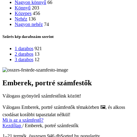
Nagyon könnyű
66
Könnyű
203
Közepes
456
Nehéz
136
Nagyon nehéz
74
Szűrés kép darabszám szerint
1 darabos
921
2 darabos
13
3 darabos
12
Emberek, portré számfestők
Válogass gyönyörű számfestőink között!
Válogass
Emberek, portré számfestők
témakörben 🖼️, és alkoss
csodásat korábbi tapasztalat nélkül!
Mi is az a számfestő?
Kezdőlap
/
Emberek, portré számfestők
1–21 termék, összesen 946 db
Sorted by popularity