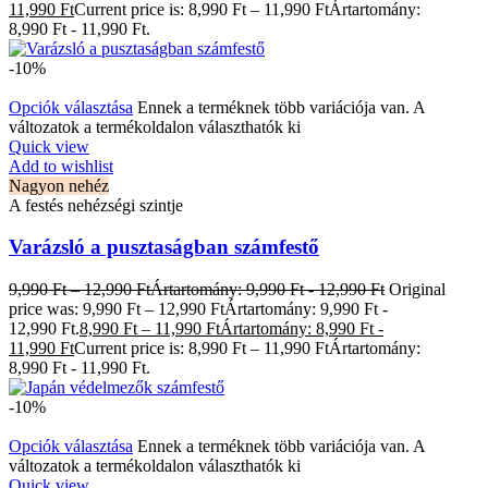
11,990 Ft
Current price is: 8,990 Ft – 11,990 FtÁrtartomány:
8,990 Ft - 11,990 Ft.
-10%
Opciók választása
Ennek a terméknek több variációja van. A
változatok a termékoldalon választhatók ki
Quick view
Add to wishlist
Nagyon nehéz
A festés nehézségi szintje
Varázsló a pusztaságban számfestő
9,990
Ft
–
12,990
Ft
Ártartomány: 9,990 Ft - 12,990 Ft
Original
price was: 9,990 Ft – 12,990 FtÁrtartomány: 9,990 Ft -
12,990 Ft.
8,990
Ft
–
11,990
Ft
Ártartomány: 8,990 Ft -
11,990 Ft
Current price is: 8,990 Ft – 11,990 FtÁrtartomány:
8,990 Ft - 11,990 Ft.
-10%
Opciók választása
Ennek a terméknek több variációja van. A
változatok a termékoldalon választhatók ki
Quick view