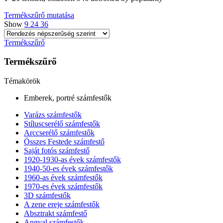
Termékszűrő mutatása
Show
9
24
36
Termékszűrő
Termékszűrő
Témakörök
Emberek, portré számfestők
Varázs számfestők
Stíluscserélő számfestők
Arccserélő számfestők
Összes Festede számfestő
Saját fotós számfestő
1920-1930-as évek számfestők
1940-50-es évek számfestők
1960-as évek számfestők
1970-es évek számfestők
3D számfestők
A zene ereje számfestők
Absztrakt számfestő
Angyal számfestők