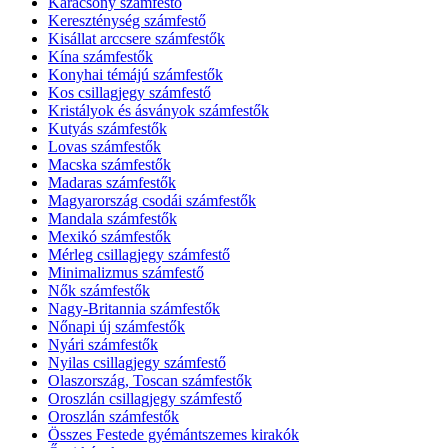
Karácsony számfestő
Kereszténység számfestő
Kisállat arccsere számfestők
Kína számfestők
Konyhai témájú számfestők
Kos csillagjegy számfestő
Kristályok és ásványok számfestők
Kutyás számfestők
Lovas számfestők
Macska számfestők
Madaras számfestők
Magyarország csodái számfestők
Mandala számfestők
Mexikó számfestők
Mérleg csillagjegy számfestő
Minimalizmus számfestő
Nők számfestők
Nagy-Britannia számfestők
Nőnapi új számfestők
Nyári számfestők
Nyilas csillagjegy számfestő
Olaszország, Toscan számfestők
Oroszlán csillagjegy számfestő
Oroszlán számfestők
Összes Festede gyémántszemes kirakók