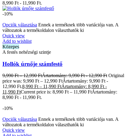
8,990 Ft - 11,990 Ft.
-10%
Opciók választása
Ennek a terméknek több variációja van. A
változatok a termékoldalon választhatók ki
Quick view
Add to wishlist
Közepes
A festés nehézségi szintje
Hollók úrnője számfestő
9,990
Ft
–
12,990
Ft
Ártartomány: 9,990 Ft - 12,990 Ft
Original
price was: 9,990 Ft – 12,990 FtÁrtartomány: 9,990 Ft -
12,990 Ft.
8,990
Ft
–
11,990
Ft
Ártartomány: 8,990 Ft -
11,990 Ft
Current price is: 8,990 Ft – 11,990 FtÁrtartomány:
8,990 Ft - 11,990 Ft.
-10%
Opciók választása
Ennek a terméknek több variációja van. A
változatok a termékoldalon választhatók ki
Quick view
Add to wishlist