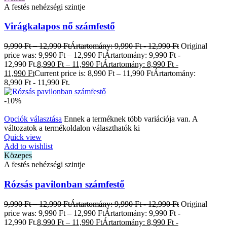
A festés nehézségi szintje
Virágkalapos nő számfestő
9,990
Ft
–
12,990
Ft
Ártartomány: 9,990 Ft - 12,990 Ft
Original
price was: 9,990 Ft – 12,990 FtÁrtartomány: 9,990 Ft -
12,990 Ft.
8,990
Ft
–
11,990
Ft
Ártartomány: 8,990 Ft -
11,990 Ft
Current price is: 8,990 Ft – 11,990 FtÁrtartomány:
8,990 Ft - 11,990 Ft.
-10%
Opciók választása
Ennek a terméknek több variációja van. A
változatok a termékoldalon választhatók ki
Quick view
Add to wishlist
Közepes
A festés nehézségi szintje
Rózsás pavilonban számfestő
9,990
Ft
–
12,990
Ft
Ártartomány: 9,990 Ft - 12,990 Ft
Original
price was: 9,990 Ft – 12,990 FtÁrtartomány: 9,990 Ft -
12,990 Ft.
8,990
Ft
–
11,990
Ft
Ártartomány: 8,990 Ft -