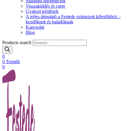
Szállítási információk
Visszaküldés és csere
Gyakori kérdések
A teljes útmutató a Festede számozott kifestőkhöz –
kezdőknek és haladóknak
Kapcsolat
Blog
Products search
0
0
Termék
0