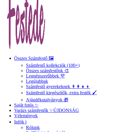
Összes Számfestő 🖼️
Számfestő kollekciók (100+)
Összes számfestőnk 🎨
Legnépszerűbbek 💜
Legújabbak
Számfestő gyerekeknek 👨‍👩‍👧‍👦
Számfestő kiegészítők, extra festék 🖌️
Ajándékutalványok 🎁
Saját fotós ✨
Varázs számfestők ✨
ÚJDONSÁG
Vélemények
Infók ℹ️
Rólunk