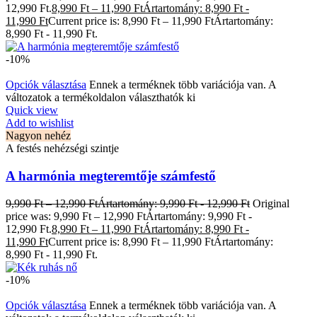
12,990 Ft.
8,990
Ft
–
11,990
Ft
Ártartomány: 8,990 Ft -
11,990 Ft
Current price is: 8,990 Ft – 11,990 FtÁrtartomány:
8,990 Ft - 11,990 Ft.
-10%
Opciók választása
Ennek a terméknek több variációja van. A
változatok a termékoldalon választhatók ki
Quick view
Add to wishlist
Nagyon nehéz
A festés nehézségi szintje
A harmónia megteremtője számfestő
9,990
Ft
–
12,990
Ft
Ártartomány: 9,990 Ft - 12,990 Ft
Original
price was: 9,990 Ft – 12,990 FtÁrtartomány: 9,990 Ft -
12,990 Ft.
8,990
Ft
–
11,990
Ft
Ártartomány: 8,990 Ft -
11,990 Ft
Current price is: 8,990 Ft – 11,990 FtÁrtartomány:
8,990 Ft - 11,990 Ft.
-10%
Opciók választása
Ennek a terméknek több variációja van. A