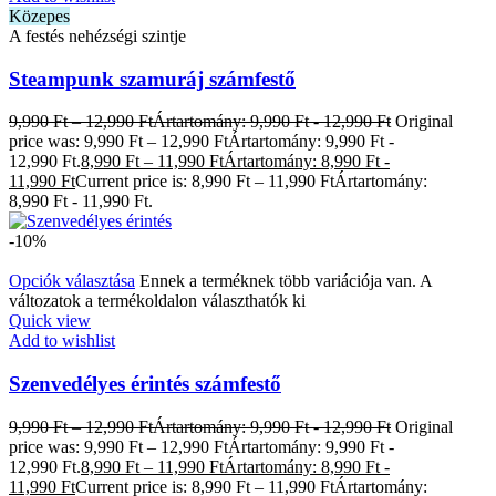
Közepes
A festés nehézségi szintje
Steampunk szamuráj számfestő
9,990
Ft
–
12,990
Ft
Ártartomány: 9,990 Ft - 12,990 Ft
Original
price was: 9,990 Ft – 12,990 FtÁrtartomány: 9,990 Ft -
12,990 Ft.
8,990
Ft
–
11,990
Ft
Ártartomány: 8,990 Ft -
11,990 Ft
Current price is: 8,990 Ft – 11,990 FtÁrtartomány:
8,990 Ft - 11,990 Ft.
-10%
Opciók választása
Ennek a terméknek több variációja van. A
változatok a termékoldalon választhatók ki
Quick view
Add to wishlist
Szenvedélyes érintés számfestő
9,990
Ft
–
12,990
Ft
Ártartomány: 9,990 Ft - 12,990 Ft
Original
price was: 9,990 Ft – 12,990 FtÁrtartomány: 9,990 Ft -
12,990 Ft.
8,990
Ft
–
11,990
Ft
Ártartomány: 8,990 Ft -
11,990 Ft
Current price is: 8,990 Ft – 11,990 FtÁrtartomány: