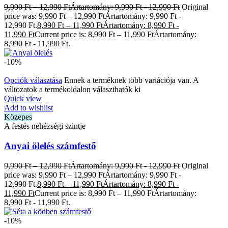
9,990
Ft
–
12,990
Ft
Ártartomány: 9,990 Ft - 12,990 Ft
Original
price was: 9,990 Ft – 12,990 FtÁrtartomány: 9,990 Ft -
12,990 Ft.
8,990
Ft
–
11,990
Ft
Ártartomány: 8,990 Ft -
11,990 Ft
Current price is: 8,990 Ft – 11,990 FtÁrtartomány:
8,990 Ft - 11,990 Ft.
-10%
Opciók választása
Ennek a terméknek több variációja van. A
változatok a termékoldalon választhatók ki
Quick view
Add to wishlist
Közepes
A festés nehézségi szintje
Anyai ölelés számfestő
9,990
Ft
–
12,990
Ft
Ártartomány: 9,990 Ft - 12,990 Ft
Original
price was: 9,990 Ft – 12,990 FtÁrtartomány: 9,990 Ft -
12,990 Ft.
8,990
Ft
–
11,990
Ft
Ártartomány: 8,990 Ft -
11,990 Ft
Current price is: 8,990 Ft – 11,990 FtÁrtartomány:
8,990 Ft - 11,990 Ft.
-10%