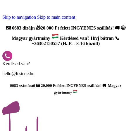
Újdonság: AI Varázsszámfestők ✨ | 2
0% bevezető kedvezmény
Skip to navigation
Skip to main content
🖼️
6683 dizájn 🎁20.000 Ft felett INGYENES szállítás!
🚚
🤩
Magyar gyártmány
Kérdésed van? Hívj bátran 📞
+36302150557 (H.-P. - 8-16 között)
Kérdésed van?
hello@festede.hu
6683 számfestő 🖼️ 20.000 Ft felett INGYENES szállítás! 🚚 Magyar
gyártmány