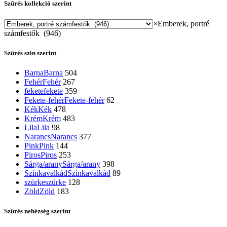
Szűrés kollekció szerint
×
Emberek, portré
számfestők (946)
Szűrés szín szerint
Barna
Barna
504
Fehér
Fehér
267
fekete
fekete
359
Fekete-fehér
Fekete-fehér
62
Kék
Kék
478
Krém
Krém
483
Lila
Lila
98
Narancs
Narancs
377
Pink
Pink
144
Piros
Piros
253
Sárga/arany
Sárga/arany
398
Színkavalkád
Színkavalkád
89
szürke
szürke
128
Zöld
Zöld
183
Szűrés nehézség szerint