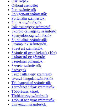
Őszi képek
Otthoni csendélet
Peru számfestők
Polygon-art számfestők
Portugália számfestők
Pop-Art számfestők
Rák csillagjegy számfestő
Skorpió csillagjegy számfestő
Spanyolország számfestők
Spiritualitás számfestők
Steampunk számfestők
Street art számfestők
Számfestő gyerekeknek (10+)
Számfestő kiegészítők
Szerelmes pillanatok
Szeretet számfestők
Szövegek
Szűz csillagjegy számfestő
tavaszi hangulat számfestők
Téli hangulatú számfestők
Természet / tájak számfestők
Többrészes képek
Törökország számfestők
Trópusi hangulat számfestők
Univerzum számfestők