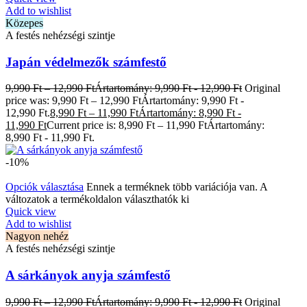
Add to wishlist
Közepes
A festés nehézségi szintje
Japán védelmezők számfestő
9,990
Ft
–
12,990
Ft
Ártartomány: 9,990 Ft - 12,990 Ft
Original
price was: 9,990 Ft – 12,990 FtÁrtartomány: 9,990 Ft -
12,990 Ft.
8,990
Ft
–
11,990
Ft
Ártartomány: 8,990 Ft -
11,990 Ft
Current price is: 8,990 Ft – 11,990 FtÁrtartomány:
8,990 Ft - 11,990 Ft.
-10%
Opciók választása
Ennek a terméknek több variációja van. A
változatok a termékoldalon választhatók ki
Quick view
Add to wishlist
Nagyon nehéz
A festés nehézségi szintje
A sárkányok anyja számfestő
9,990
Ft
–
12,990
Ft
Ártartomány: 9,990 Ft - 12,990 Ft
Original