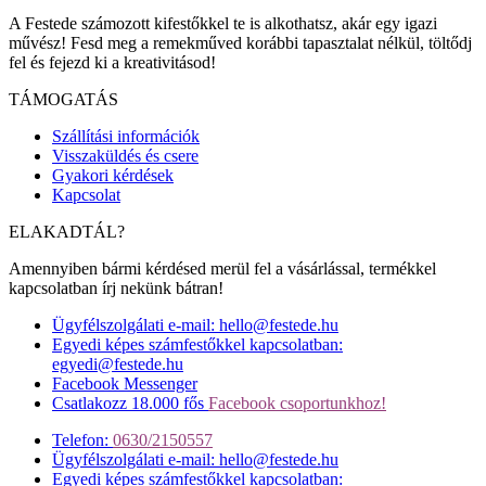
A Festede számozott kifestőkkel te is alkothatsz, akár egy igazi
művész! Fesd meg a remekműved korábbi tapasztalat nélkül, töltődj
fel és fejezd ki a kreativitásod!
TÁMOGATÁS
Szállítási információk
Visszaküldés és csere
Gyakori kérdések
Kapcsolat
ELAKADTÁL?
Amennyiben bármi kérdésed merül fel a vásárlással, termékkel
kapcsolatban írj nekünk bátran!
Ügyfélszolgálati e-mail: hello@festede.hu
Egyedi képes számfestőkkel kapcsolatban:
egyedi@festede.hu
Facebook Messenger
Csatlakozz 18.000 fős
Facebook csoportunkhoz!
Telefon:
0630/2150557
Ügyfélszolgálati e-mail: hello@festede.hu
Egyedi képes számfestőkkel kapcsolatban: