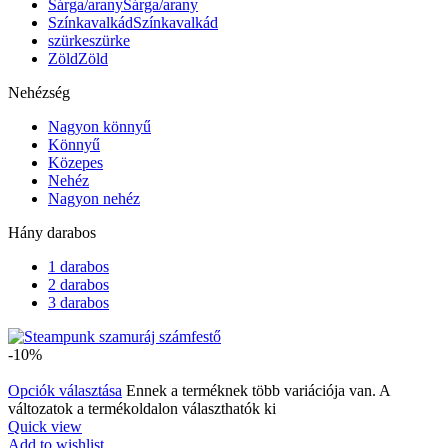
Sárga/arany
Sárga/arany
Színkavalkád
Színkavalkád
szürke
szürke
Zöld
Zöld
Nehézség
Nagyon könnyű
Könnyű
Közepes
Nehéz
Nagyon nehéz
Hány darabos
1 darabos
2 darabos
3 darabos
-10%
Opciók választása
Ennek a terméknek több variációja van. A
változatok a termékoldalon választhatók ki
Quick view
Add to wishlist