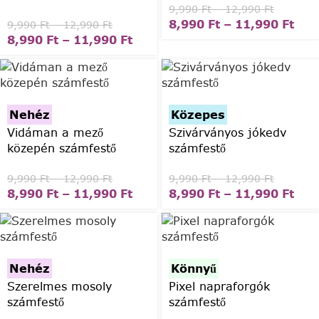
9,990
Ft
–
12,990
Ft
8,990
Ft
–
11,990
Ft
9,990
Ft
–
12,990
Ft
8,990
Ft
–
11,990
Ft
Nehéz
Közepes
Vidáman a mező
Szivárványos jókedv
közepén számfestő
számfestő
9,990
Ft
–
12,990
Ft
9,990
Ft
–
12,990
Ft
8,990
Ft
–
11,990
Ft
8,990
Ft
–
11,990
Ft
Nehéz
Könnyű
Szerelmes mosoly
Pixel napraforgók
számfestő
számfestő