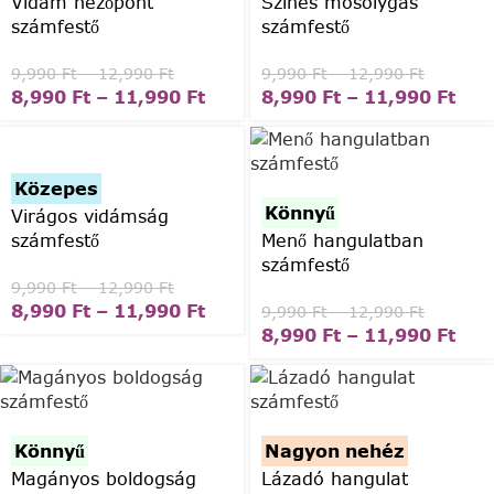
Vidám nézőpont
Színes mosolygás
számfestő
számfestő
9,990
Ft
–
12,990
Ft
9,990
Ft
–
12,990
Ft
8,990
Ft
–
11,990
Ft
8,990
Ft
–
11,990
Ft
Közepes
Könnyű
Virágos vidámság
számfestő
Menő hangulatban
számfestő
9,990
Ft
–
12,990
Ft
8,990
Ft
–
11,990
Ft
9,990
Ft
–
12,990
Ft
8,990
Ft
–
11,990
Ft
Könnyű
Nagyon nehéz
Magányos boldogság
Lázadó hangulat