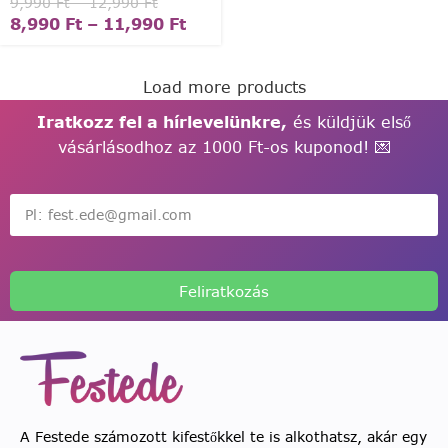
9,990
Ft
–
12,990
Ft
8,990
Ft
–
11,990
Ft
Load more products
Iratkozz fel a hírlevelünkre,
és küldjük első
vásárlásodhoz az 1000 Ft-os kuponod! 💌
Feliratkozás
A Festede számozott kifestőkkel te is alkothatsz, akár egy