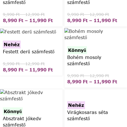
számfestő
számfestő
9,990
Ft
–
12,990
Ft
9,990
Ft
–
12,990
Ft
8,990
Ft
–
11,990
Ft
8,990
Ft
–
11,990
Ft
Nehéz
Könnyű
Festett derű számfestő
Bohém mosoly
számfestő
9,990
Ft
–
12,990
Ft
8,990
Ft
–
11,990
Ft
9,990
Ft
–
12,990
Ft
8,990
Ft
–
11,990
Ft
Nehéz
Könnyű
Virágkosaras séta
Absztrakt jókedv
számfestő
számfestő