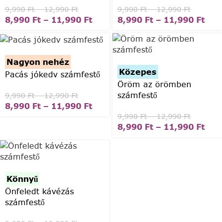
9,990
Ft
–
12,990
Ft
9,990
Ft
–
12,990
Ft
8,990
Ft
–
11,990
Ft
8,990
Ft
–
11,990
Ft
Nagyon nehéz
Közepes
Pacás jókedv számfestő
Öröm az örömben
számfestő
9,990
Ft
–
12,990
Ft
8,990
Ft
–
11,990
Ft
9,990
Ft
–
12,990
Ft
8,990
Ft
–
11,990
Ft
Könnyű
Önfeledt kávézás
számfestő