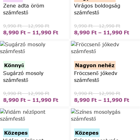
Zene adta öröm
Virágos boldogság
számfestő
számfestő
9,990
Ft
–
12,990
Ft
9,990
Ft
–
12,990
Ft
8,990
Ft
–
11,990
Ft
8,990
Ft
–
11,990
Ft
Könnyű
Nagyon nehéz
Sugárzó mosoly
Fröccsenő jókedv
számfestő
számfestő
9,990
Ft
–
12,990
Ft
9,990
Ft
–
12,990
Ft
8,990
Ft
–
11,990
Ft
8,990
Ft
–
11,990
Ft
Közepes
Közepes