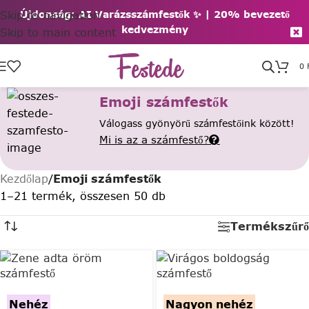
Skip to navigation
Újdonság: AI Varázsszámfestők ✨ | 2
0% bevezető
kedvezmény
Skip to main content
0
Emoji számfestők
Válogass gyönyörű számfestőink között!
Mi is az a számfestő?
Kezdőlap
/
Emoji számfestők
1–21 termék, összesen 50 db
Termékszűrő
Nehéz
Nagyon nehéz