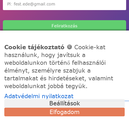
Feliratkozás
Cookie tájékoztató 🍪
Cookie-kat
használunk, hogy javítsuk a
weboldalunkon történő felhasználói
A Festede számozott kifestőkkel te is alkothatsz, akár egy
élményt, személyre szabjuk a
igazi művész! Fesd meg a remekműved korábbi
tartalmakat és hirdetéseket, valamint
tapasztalat nélkül, töltődj fel és fejezd ki a kreativitásod!
weboldalunkat jobbá tegyük.
Adatvédelmi nyilatkozat
TÁMOGATÁS
Beállítások
Szállítási információk
Elfogadom
Visszaküldés és csere
Gyakori kérdések