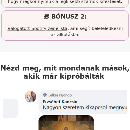
hogy megkönnyítsük a legkisebb számok kifestését.
🎁 BÓNUSZ 2:
Válogatott Spotify zenelista
, ami segít belefeledkezni
az alkotásba.
Nézd meg, mit mondanak mások,
akik már kipróbálták