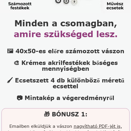
Minden a csomagban,
amire szükséged lesz.
🖼️ 40x50-es előre számozott vászon
🎨 Krémes akrilfestékek bőséges
mennyiségben
🖌️ Ecsetszett 4 db különböző méretű
ecsettel
📷 Mintakép a végeredményről
🎁 BÓNUSZ 1:
Emailben elküldjük a vászon
nagyítható PDF-jét is,