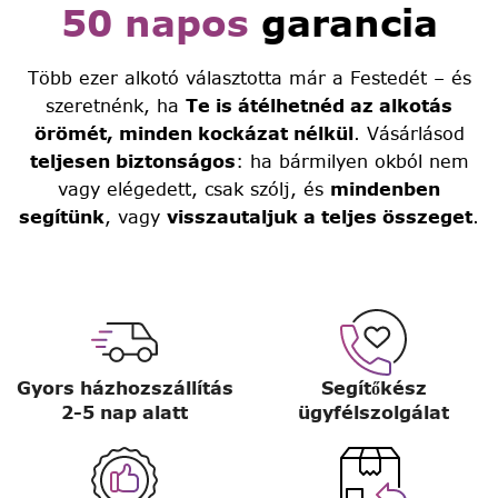
50 napos
garancia
Több ezer alkotó választotta már a Festedét – és
szeretnénk, ha
Te is átélhetnéd az alkotás
örömét, minden kockázat nélkül
. Vásárlásod
teljesen biztonságos
: ha bármilyen okból nem
vagy elégedett, csak szólj, és
mindenben
segítünk
, vagy
visszautaljuk a teljes összeget
.
Gyors házhozszállítás
Segítőkész
2-5 nap alatt
ügyfélszolgálat