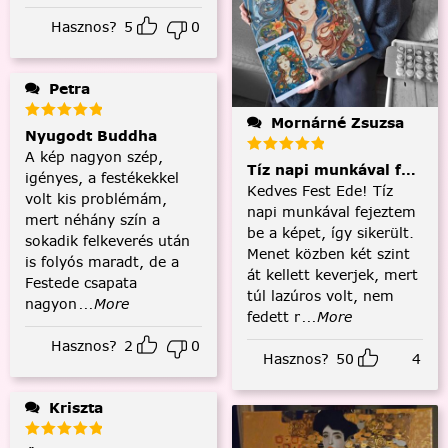
Hasznos?
5
0
Petra
Mornárné Zsuzsa
Nyugodt Buddha
A kép nagyon szép,
Tíz napi munkával fejezt
igényes, a festékekkel
Kedves Fest Ede! Tíz
volt kis problémám,
napi munkával fejeztem
mert néhány szín a
be a képet, így sikerült.
sokadik felkeverés után
Menet közben két szint
is folyós maradt, de a
át kellett keverjek, mert
Festede csapata
túl lazúros volt, nem
nagyon
...More
fedett r
...More
Hasznos?
2
0
Hasznos?
50
4
Kriszta