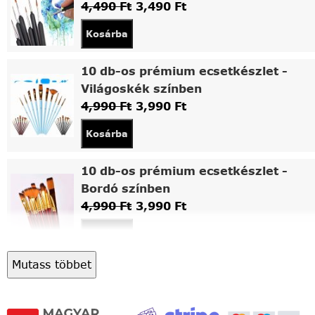
4,490
Ft
3,490
Ft
Kosárba
10 db-os prémium ecsetkészlet -
Világoskék színben
4,990
Ft
3,990
Ft
Kosárba
10 db-os prémium ecsetkészlet -
Bordó színben
4,990
Ft
3,990
Ft
Kosárba
Mutass többet
Asztali fa festőállvány
5,490
Ft
4,490
Ft