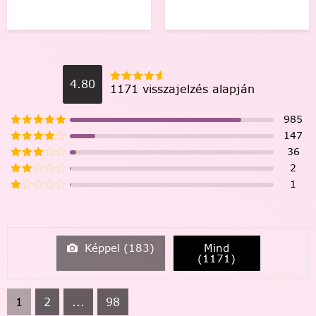
4.80
1171 visszajelzés alapján
985
147
36
2
1
Képpel (
183
)
Mind
(
1171
)
1
2
...
98