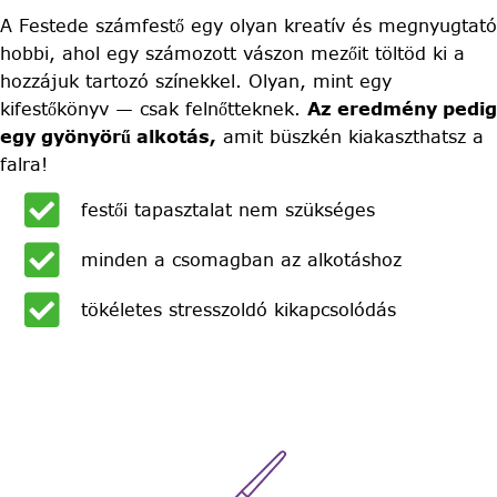
A Festede számfestő egy olyan kreatív és megnyugtató
hobbi, ahol egy számozott vászon mezőit töltöd ki a
hozzájuk tartozó színekkel. Olyan, mint egy
kifestőkönyv — csak felnőtteknek.
Az eredmény pedig
egy gyönyörű alkotás,
amit büszkén kiakaszthatsz a
falra!
festői tapasztalat nem szükséges
minden a csomagban az alkotáshoz
tökéletes stresszoldó kikapcsolódás