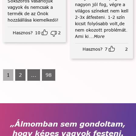
Sokszoros vásárlójuk
nagyon jól fog, végre a
vagyok és nemcsak a
világos színeket nem kell
termék de az Önök
2-3x átfesteni. 1-2 szín
hozzáállása kiemelkedő!
kicsit folyósabb volt,de
nem okozott problémát.
Hasznos?
10
2
Ami ki
...More
Hasznos?
7
2
1
2
...
98
„Álmomban sem gondoltam,
hogy képes vagyok festeni.