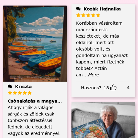
Kozák Hajnalka
Korábban vásároltam
már számfestő
készleteket, de más
oldalról, mert ott
olcsóbb volt, és
gondoltam ha ugyanazt
kapom, miért fizetnék
többet? Aztán
am
...More
Kriszta
Hasznos?
18
4
Csónakázás a magyar tengeren
Ahogy írják a világos
sárgák és zöldek csak
többszöri átfestéssel
fednek, de elégedett
vagyok az eredménnyel.