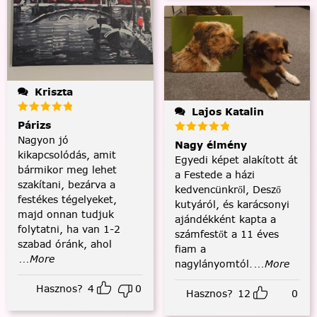
Kriszta
Lajos Katalin
Párizs
Nagyon jó
Nagy élmény
kikapcsolódás, amit
Egyedi képet alakított át
bármikor meg lehet
a Festede a házi
szakítani, bezárva a
kedvencünkről, Desző
festékes tégelyeket,
kutyáról, és karácsonyi
majd onnan tudjuk
ajándékként kapta a
folytatni, ha van 1-2
számfestőt a 11 éves
szabad óránk, ahol
fiam a
...More
nagylányomtól.
...More
Hasznos?
4
0
Hasznos?
12
0