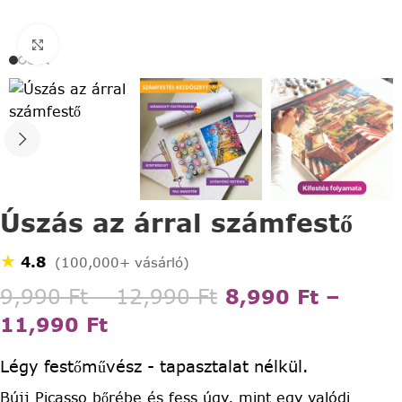
Click to enlarge
Úszás az árral számfestő
★
4.8
(100,000+ vásárló)
9,990
Ft
–
12,990
Ft
8,990
Ft
–
11,990
Ft
Légy festőművész - tapasztalat nélkül.
Bújj Picasso bőrébe és fess úgy, mint egy valódi