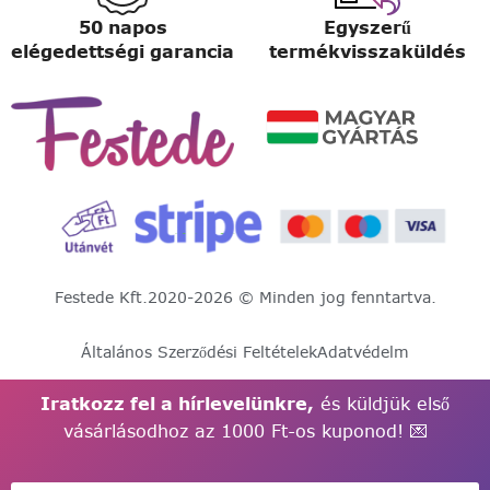
50 napos
Egyszerű
elégedettségi garancia
termékvisszaküldés
Festede Kft.
2020-2026 © Minden jog fenntartva.
Általános Szerződési Feltételek
Adatvédelm
Iratkozz fel a hírlevelünkre,
és küldjük első
vásárlásodhoz az 1000 Ft-os kuponod! 💌