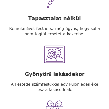
Tapasztalat nélkül
Remekművet festhetsz még úgy is, hogy soha
nem fogtál ecsetet a kezedbe.
Gyönyörű lakásdekor
A Festede számfestőkkel egy különleges éke
lesz a lakásodnak.