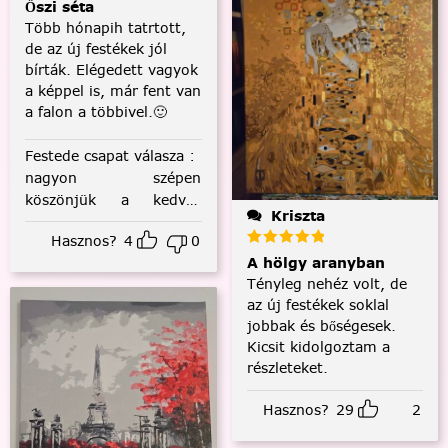
Őszi séta
Több hónapih tatrtott,
de az új festékek jól
bírták. Elégedett vagyok
a képpel is, már fent van
a falon a többivel.🙂
Festede csapat válasza
:
nagyon szépen
köszönjük a kedves
Kriszta
visszajelzést! :)
Hasznos?
4
0
A hölgy aranyban
Tényleg nehéz volt, de
az új festékek soklal
jobbak és bőségesek.
Kicsit kidolgoztam a
részleteket.
Hasznos?
29
2