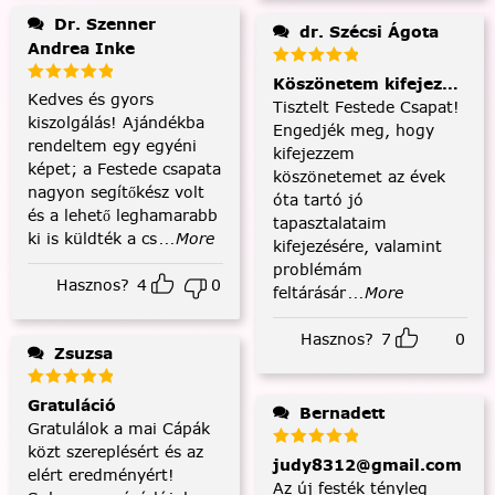
Dr. Szenner
dr. Szécsi Ágota
Andrea Inke
Köszönetem kifejezése és
Kedves és gyors
Tisztelt Festede Csapat!
kiszolgálás! Ajándékba
Engedjék meg, hogy
rendeltem egy egyéni
kifejezzem
képet; a Festede csapata
köszönetemet az évek
nagyon segítőkész volt
óta tartó jó
és a lehető leghamarabb
tapasztalataim
ki is küldték a cs
...More
kifejezésére, valamint
problémám
Hasznos?
4
0
feltárásár
...More
Hasznos?
7
0
Zsuzsa
Gratuláció
Bernadett
Gratulálok a mai Cápák
közt szereplésért és az
judy8312@gmail.com
elért eredményért!
Az új festék tényleg