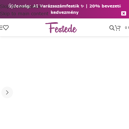
Skip to navigation
Újdonság: AI Varázsszámfestők ✨ | 2
0% bevezető
kedvezmény
Skip to main content
0