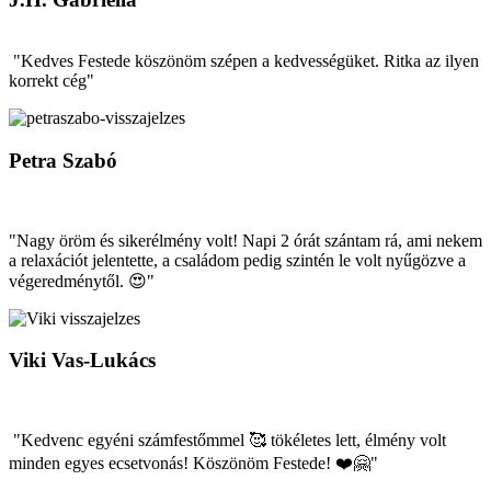
"Kedves Festede köszönöm szépen a kedvességüket. Ritka az ilyen
korrekt cég"
Petra Szabó
"Nagy öröm és sikerélmény volt! Napi 2 órát szántam rá, ami nekem
a relaxációt jelentette, a családom pedig szintén le volt nyűgözve a
végeredménytől. 😍"
Viki Vas-Lukács
"Kedvenc egyéni számfestőmmel 🥰 tökéletes lett, élmény volt
minden egyes ecsetvonás! Köszönöm Festede! ❤️🤗"