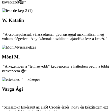
következőt🥰!"
W. Katalin
"A csomagolással, válaszadással, gyorsasággal maximálisan meg
voltam elégedve. Anyukámnak a szülinapi ajándéka lesz a kép 🤭"
Móni M.
"A kezemben a "legnagyobb" kedvencem, a háttérben pedig a többi
kedvencem 😍"
Varga Ági
"Sziasztok! Elkészült az első! Csodás érzés, hogy én készítettem ezt