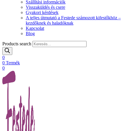
Szállítási információk
Visszaküldés és csere
Gyakori kérdések
A teljes útmutató a Festede számozott kifestőkhöz –
kezdőknek és haladóknak
Kapcsolat
Blog
Products search
0
0
Termék
0