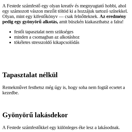
A Festede számfestő egy olyan kreatív és megnyugtató hobbi, ahol
egy számozott vászon mezőit töltöd ki a hozzájuk tartozó színekkel.
Olyan, mint egy kifestőkönyv — csak felnőtteknek.
Az eredmény
pedig egy gyönyörű alkotás,
amit büszkén kiakaszthatsz a falra!
festői tapasztalat nem szükséges
minden a csomagban az alkotáshoz
tökéletes stresszoldó kikapcsolódás
Tapasztalat nélkül
Remekművet festhetsz még úgy is, hogy soha nem fogtál ecsetet a
kezedbe.
Gyönyörű lakásdekor
A Festede számfestőkkel egy különleges éke lesz a lakásodnak.