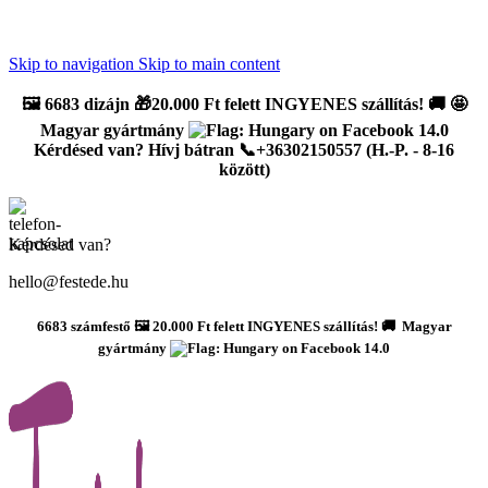
Újdonság: AI Varázsszámfestők ✨ | 2
0% bevezető kedvezmény
Skip to navigation
Skip to main content
🖼️
6683 dizájn 🎁20.000 Ft felett INGYENES szállítás!
🚚
🤩
Magyar gyártmány
Kérdésed van? Hívj bátran 📞+36302150557 (H.-P. - 8-16
között)
Kérdésed van?
hello@festede.hu
6683 számfestő 🖼️ 20.000 Ft felett INGYENES szállítás! 🚚 Magyar
gyártmány