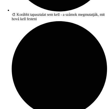
🎨 Korábbi tapasztalat sem kell - a számok megmutatják, mit
hová kell festeni