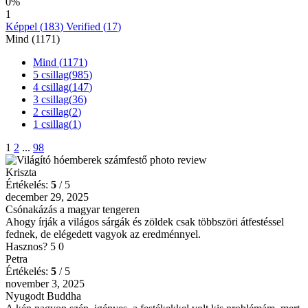
0%
1
Képpel (
183
)
Verified (
17
)
Mind (
1171
)
Mind (
1171
)
5 csillag(
985
)
4 csillag(
147
)
3 csillag(
36
)
2 csillag(
2
)
1 csillag(
1
)
1
2
...
98
Kriszta
Értékelés:
5
/ 5
december 29, 2025
Csónakázás a magyar tengeren
Ahogy írják a világos sárgák és zöldek csak többszöri átfestéssel
fednek, de elégedett vagyok az eredménnyel.
Hasznos?
5
0
Petra
Értékelés:
5
/ 5
november 3, 2025
Nyugodt Buddha