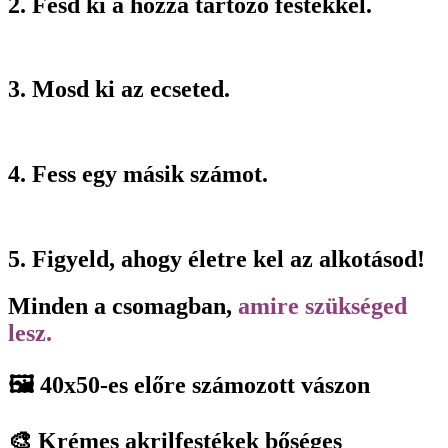
2. Fesd ki a hozzá tartozó festékkel.
3. Mosd ki az ecseted.
4. Fess egy másik számot.
5. Figyeld, ahogy életre kel az alkotásod!
Minden a csomagban,
amire szükséged
lesz.
🖼️ 40x50-es előre számozott vászon
🎨 Krémes akrilfestékek bőséges