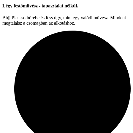
Légy festőművész - tapasztalat nélkül.
Bújj Picasso bőrébe és fess úgy, mint egy valódi művész. Mindent
megtalálsz a csomagban az alkotáshoz.