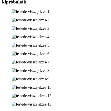
kipróbálták