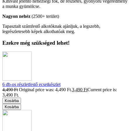
Kihívást jelentő nehézségi fok, de részletes, gyönyörű végeredmény
a munka gyümölcse.
Nagyon nehéz
(2500+ terület)
Tapasztalt számfestő alkotóknak ajánljuk, a legszebb,
legrészletesebb képek alkothatóak meg.
Ezekre még szükséged lehet!
6 db-os részletfestő ecsetkészlet
4,490
Ft
Original price was: 4,490 Ft.
3,490
Ft
Current price is:
3,490 Ft.
Kosárba
Kosárba