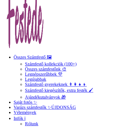
Összes Számfestő 🖼️
Számfestő kollekciók (100+)
Összes számfestőnk 🎨
Legnépszerűbbek 💜
Legújabbak
Számfestő gyerekeknek 👨‍👩‍👧‍👦
Számfestő kiegészítők, extra festék 🖌️
Ajándékutalványok 🎁
Saját fotós ✨
Varázs számfestők ✨
ÚJDONSÁG
Vélemények
Infók ℹ️
Rólunk