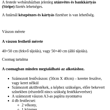
A festede webáruházban jelenleg
utánvétes és bankkártyás
(Stripe)
fizetés lehetséges.
A futárnál
készpénzes és kártyás
fizetésre is van lehetőség.
Vászon mérete
A vászon festhető mérete
40×50 cm (fekvő tájolás), vagy 50×40 cm (álló tájolás).
Csomag tartalma
A csomagban minden megtalálható az alkotáshoz.
Számozott festővászon: (50cm X 40cm) – keretre feszítve,
vagy keret nélkül
Számozott akrilfestékek, a képhez szükséges, előre bekevert
színekben (részedről nincs szükség festékkeverésre)
A számozott vászon A3-as papírra nyomtatva
4 db festőecset:
2 vékony,
1 közepes,