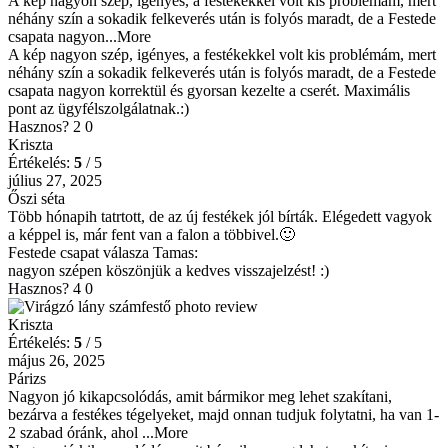
A kép nagyon szép, igényes, a festékekkel volt kis problémám, mert
néhány szín a sokadik felkeverés után is folyós maradt, de a Festede
csapata nagyon
...More
A kép nagyon szép, igényes, a festékekkel volt kis problémám, mert
néhány szín a sokadik felkeverés után is folyós maradt, de a Festede
csapata nagyon korrektül és gyorsan kezelte a cserét. Maximális
pont az ügyfélszolgálatnak.:)
Hasznos?
2
0
Kriszta
Értékelés:
5
/ 5
július 27, 2025
Őszi séta
Több hónapih tatrtott, de az új festékek jól bírták. Elégedett vagyok
a képpel is, már fent van a falon a többivel.🙂
Festede csapat válasza
Tamas
:
nagyon szépen köszönjük a kedves visszajelzést! :)
Hasznos?
4
0
Kriszta
Értékelés:
5
/ 5
május 26, 2025
Párizs
Nagyon jó kikapcsolódás, amit bármikor meg lehet szakítani,
bezárva a festékes tégelyeket, majd onnan tudjuk folytatni, ha van 1-
2 szabad óránk, ahol
...More