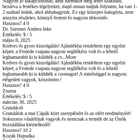
Nagyon jó kikapcsolódás, amit bármikor meg lehet szakítani,
bezárva a festékes tégelyeket, majd onnan tudjuk folytatni, ha van 1-
2 szabad óránk, ahol abbahagytuk. Ez egy kózepes kategória, nem
annyira részletes, könnyű festeni és nagyon dekoratív.
Hasznos?
4
0
Dr. Szenner Andrea Inke
Értékelés:
5
/ 5
május 8, 2025
Kedves és gyors kiszolgálás! Ajándékba rendeltem egy egyéni
képet; a Festede csapata nagyon segítőkész volt és a lehető
leghamarabb ki is küldték a cs
...More
Kedves és gyors kiszolgálás! Ajándékba rendeltem egy egyéni
képet; a Festede csapata nagyon segítőkész volt és a lehető
leghamarabb ki is küldték a csomagot! A minőséggel is nagyon
elégedett vagyok, köszönöm !
Hasznos?
4
0
Zsuzsa
Értékelés:
5
/ 5
március 30, 2025
Gratuláció
Gratulálok a mai Cápák közt szereplésért és az elért eredményért!
Sokszoros vásárlójuk vagyok és nemcsak a termék de az Önök
hozzáállása kiemelkedő!
Hasznos?
10
2
Kozák Hajnalka