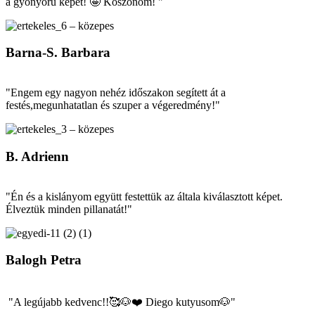
a gyönyörű képet! 🤩 Köszönöm! "
Barna-S. Barbara
"Engem egy nagyon nehéz időszakon segített át a
festés,megunhatatlan és szuper a végeredmény!"
B. Adrienn
"Én és a kislányom együtt festettük az általa kiválasztott képet.
Élveztük minden pillanatát!"
Balogh Petra
"A legújabb kedvenc!!🥰🐶❤️ Diego kutyusom🐶"