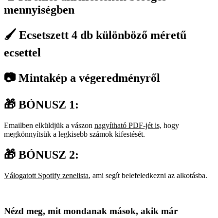
mennyiségben
🖌️ Ecsetszett 4 db különböző méretű
ecsettel
📷 Mintakép a végeredményről
🎁 BÓNUSZ 1:
Emailben elküldjük a vászon
nagyítható PDF-jét is,
hogy
megkönnyítsük a legkisebb számok kifestését.
🎁 BÓNUSZ 2:
Válogatott Spotify zenelista
, ami segít belefeledkezni az alkotásba.
Nézd meg, mit mondanak mások, akik már