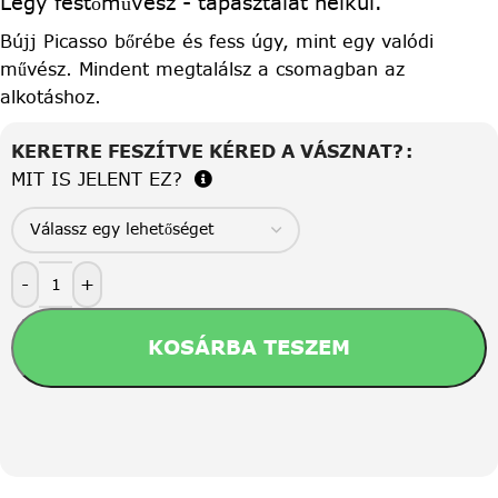
Légy festőművész - tapasztalat nélkül.
Bújj Picasso bőrébe és fess úgy, mint egy valódi
művész. Mindent megtalálsz a csomagban az
alkotáshoz.
KERETRE FESZÍTVE KÉRED A VÁSZNAT?
MIT IS JELENT EZ?
-
+
KOSÁRBA TESZEM