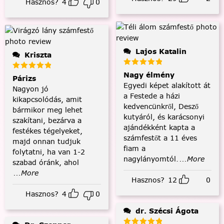
Hasznos?
4
0
Lajos Katalin
Kriszta
Nagy élmény
Párizs
Egyedi képet alakított át
Nagyon jó
a Festede a házi
kikapcsolódás, amit
kedvencünkről, Desző
bármikor meg lehet
kutyáról, és karácsonyi
szakítani, bezárva a
ajándékként kapta a
festékes tégelyeket,
számfestőt a 11 éves
majd onnan tudjuk
fiam a
folytatni, ha van 1-2
nagylányomtól.
...More
szabad óránk, ahol
...More
Hasznos?
12
0
Hasznos?
4
0
dr. Szécsi Ágota