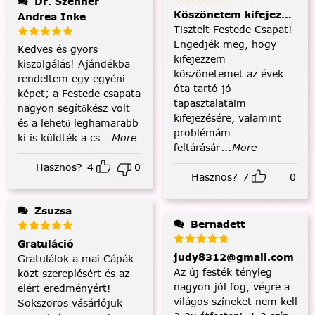
Dr. Szenner
Köszönetem kifejezése és
Andrea Inke
Tisztelt Festede Csapat!
Engedjék meg, hogy
Kedves és gyors
kifejezzem
kiszolgálás! Ajándékba
köszönetemet az évek
rendeltem egy egyéni
óta tartó jó
képet; a Festede csapata
tapasztalataim
nagyon segítőkész volt
kifejezésére, valamint
és a lehető leghamarabb
problémám
ki is küldték a cs
...More
feltárásár
...More
Hasznos?
4
0
Hasznos?
7
0
Zsuzsa
Bernadett
Gratuláció
judy8312@gmail.com
Gratulálok a mai Cápák
Az új festék tényleg
közt szereplésért és az
nagyon jól fog, végre a
elért eredményért!
világos színeket nem kell
Sokszoros vásárlójuk