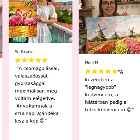
W. Katalin
Móni M.
"A csomagolással,
"A
válaszadással,
kezemben a
gyorsasággal
"legnagyobb"
maximálisan meg
kedvencem, a
voltam elégedve.
háttérben pedig a
Anyukámnak a
többi kedvencem 😍"
szülinapi ajándéka
lesz a kép 🤭"