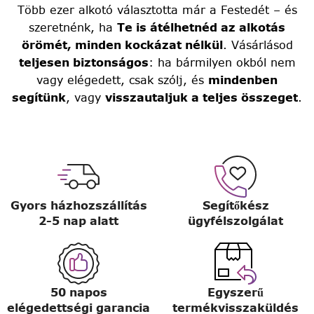
Több ezer alkotó választotta már a Festedét – és
szeretnénk, ha
Te is átélhetnéd az alkotás
örömét, minden kockázat nélkül
. Vásárlásod
teljesen biztonságos
: ha bármilyen okból nem
vagy elégedett, csak szólj, és
mindenben
segítünk
, vagy
visszautaljuk a teljes összeget
.
Gyors házhozszállítás
Segítőkész
2-5 nap alatt
ügyfélszolgálat
50 napos
Egyszerű
elégedettségi garancia
termékvisszaküldés