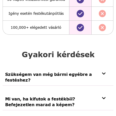
Igény esetén festékutánpótlás
100,000+ elégedett vásárló
Gyakori kérdések
Szükségem van még bármi egyébre a
festéshez?
Mi van, ha kifutok a festékből?
Befejezetlen marad a képem?