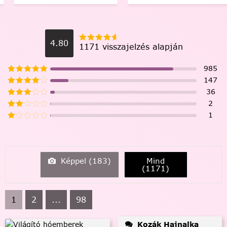
4.80
1171 visszajelzés alapján
985
147
36
2
1
Képpel (
183
)
Mind
(
1171
)
1
2
...
98
Kozák Hajnalka