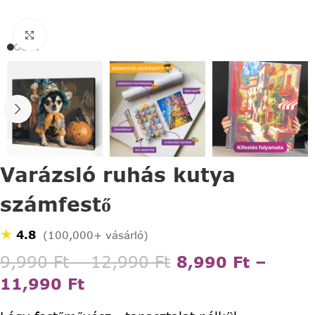
Click to enlarge
Varázsló ruhás kutya
számfestő
★
4.8
(100,000+ vásárló)
9,990
Ft
–
12,990
Ft
8,990
Ft
–
11,990
Ft