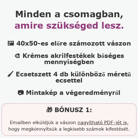
Minden a csomagban,
amire szükséged lesz.
🖼️ 40x50-es előre számozott vászon
🎨 Krémes akrilfestékek bőséges
mennyiségben
🖌️ Ecsetszett 4 db különböző méretű
ecsettel
📷 Mintakép a végeredményről
🎁 BÓNUSZ 1:
Emailben elküldjük a vászon
nagyítható PDF-jét is,
hogy megkönnyítsük a legkisebb számok kifestését.