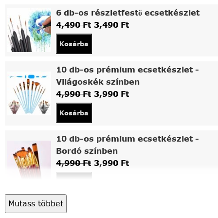
6 db-os részletfestő ecsetkészlet
4,490
Ft
3,490
Ft
Kosárba
10 db-os prémium ecsetkészlet -
Világoskék színben
4,990
Ft
3,990
Ft
Kosárba
10 db-os prémium ecsetkészlet -
Bordó színben
4,990
Ft
3,990
Ft
Kosárba
Mutass többet
Asztali fa festőállvány