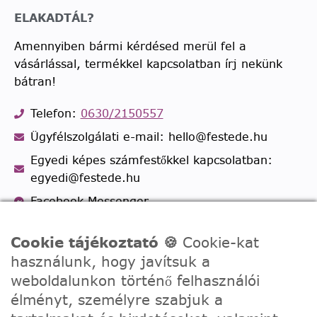
ELAKADTÁL?
Amennyiben bármi kérdésed merül fel a
vásárlással, termékkel kapcsolatban írj nekünk
bátran!
Telefon:
0630/2150557
Ügyfélszolgálati e-mail: hello@festede.hu
Egyedi képes számfestőkkel kapcsolatban:
egyedi@festede.hu
Facebook Messenger
Csatlakozz 19.000 fős
Facebook csoportunkhoz!
Cookie tájékoztató 🍪
Cookie-kat
használunk, hogy javítsuk a
weboldalunkon történő felhasználói
élményt, személyre szabjuk a