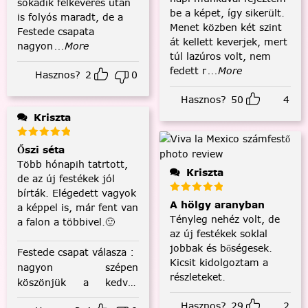
sokadik felkeverés után
be a képet, így sikerült.
is folyós maradt, de a
Menet közben két szint
Festede csapata
át kellett keverjek, mert
nagyon
...More
túl lazúros volt, nem
fedett r
...More
Hasznos?
2
0
Hasznos?
50
4
Kriszta
Őszi séta
Több hónapih tatrtott,
Kriszta
de az új festékek jól
bírták. Elégedett vagyok
A hölgy aranyban
a képpel is, már fent van
Tényleg nehéz volt, de
a falon a többivel.🙂
az új festékek soklal
jobbak és bőségesek.
Festede csapat válasza
:
Kicsit kidolgoztam a
nagyon szépen
részleteket.
köszönjük a kedves
visszajelzést! :)
Hasznos?
29
2