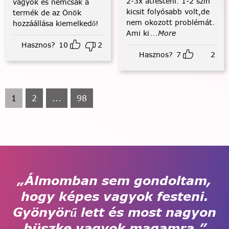
2-3x átfesteni. 1-2 szín
vagyok és nemcsak a
kicsit folyósabb volt,de
termék de az Önök
nem okozott problémát.
hozzáállása kiemelkedő!
Ami ki
...More
Hasznos?
10
2
Hasznos?
7
2
1
2
...
98
„Álmomban sem gondoltam,
hogy képes vagyok festeni.
Gyönyörű lett és most nagyon
büszke vagyok magamra.”