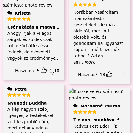
Korábban vásároltam
Kriszta
már számfestő
készleteket, de más
Csónakázás a magyar tengeren
oldalról, mert ott
Ahogy írják a világos
olcsóbb volt, és
sárgák és zöldek csak
gondoltam ha ugyanazt
többszöri átfestéssel
kapom, miért fizetnék
fednek, de elégedett
többet? Aztán
vagyok az eredménnyel.
am
...More
Hasznos?
5
0
Hasznos?
18
4
Petra
Nyugodt Buddha
Mornárné Zsuzsa
A kép nagyon szép,
igényes, a festékekkel
Tíz napi munkával fejezt
volt kis problémám,
Kedves Fest Ede! Tíz
mert néhány szín a
napi munkával fejeztem