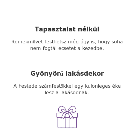
Tapasztalat nélkül
Remekművet festhetsz még úgy is, hogy soha
nem fogtál ecsetet a kezedbe.
Gyönyörű lakásdekor
A Festede számfestőkkel egy különleges éke
lesz a lakásodnak.