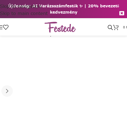
Skip to navigation
Újdonság: AI Varázsszámfestők ✨ | 2
0% bevezető
kedvezmény
Skip to main content
0