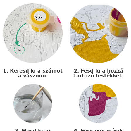
1. Keresd ki a számot
2. Fesd ki a hozzá
a vásznon.
tartozó festékkel.
3. Mosd ki az
4. Fess egy másik