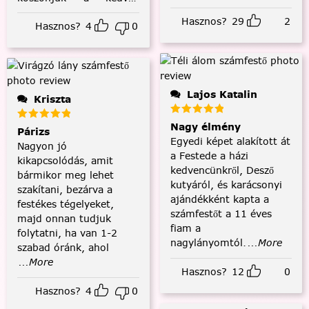
visszajelzést! :)
Hasznos?
29
2
Hasznos?
4
0
Lajos Katalin
Kriszta
Nagy élmény
Párizs
Egyedi képet alakított át
Nagyon jó
a Festede a házi
kikapcsolódás, amit
kedvencünkről, Desző
bármikor meg lehet
kutyáról, és karácsonyi
szakítani, bezárva a
ajándékként kapta a
festékes tégelyeket,
számfestőt a 11 éves
majd onnan tudjuk
fiam a
folytatni, ha van 1-2
nagylányomtól.
...More
szabad óránk, ahol
...More
Hasznos?
12
0
Hasznos?
4
0