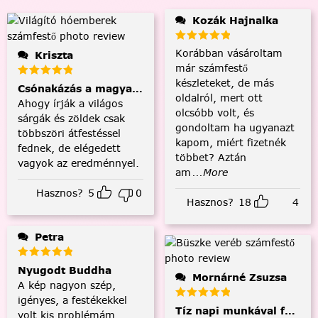
Kozák Hajnalka
Korábban vásároltam
Kriszta
már számfestő
készleteket, de más
Csónakázás a magyar tengeren
oldalról, mert ott
Ahogy írják a világos
olcsóbb volt, és
sárgák és zöldek csak
gondoltam ha ugyanazt
többszöri átfestéssel
kapom, miért fizetnék
fednek, de elégedett
többet? Aztán
vagyok az eredménnyel.
am
...More
Hasznos?
5
0
Hasznos?
18
4
Petra
Nyugodt Buddha
Mornárné Zsuzsa
A kép nagyon szép,
igényes, a festékekkel
Tíz napi munkával fejezt
volt kis problémám,