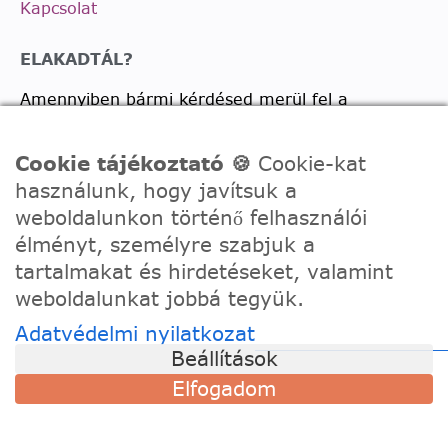
Kapcsolat
ELAKADTÁL?
Amennyiben bármi kérdésed merül fel a
vásárlással, termékkel kapcsolatban írj nekünk
bátran!
Cookie tájékoztató 🍪
Cookie-kat
használunk, hogy javítsuk a
Telefon:
0630/2150557
weboldalunkon történő felhasználói
Ügyfélszolgálati e-mail: hello@festede.hu
élményt, személyre szabjuk a
Egyedi képes számfestőkkel kapcsolatban:
tartalmakat és hirdetéseket, valamint
egyedi@festede.hu
weboldalunkat jobbá tegyük.
Facebook Messenger
Adatvédelmi nyilatkozat
Csatlakozz 19.000 fős
Facebook csoportunkhoz!
Beállítások
Elfogadom