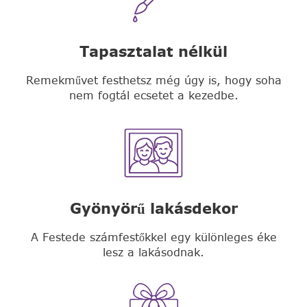
Tapasztalat nélkül
Remekművet festhetsz még úgy is, hogy soha
nem fogtál ecsetet a kezedbe.
Gyönyörű lakásdekor
A Festede számfestőkkel egy különleges éke
lesz a lakásodnak.