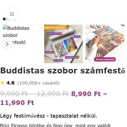
Click to enlarge
Buddistas szobor számfestő
★
4.8
(100,000+ vásárló)
9,990
Ft
–
12,990
Ft
8,990
Ft
–
11,990
Ft
Légy festőművész - tapasztalat nélkül.
Bújj Picasso bőrébe és fess úgy, mint egy valódi