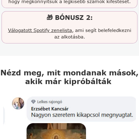
hogy megkönnyítsük a legkisebb számok kifestését.
🎁 BÓNUSZ 2:
Válogatott Spotify zenelista
, ami segít belefeledkezni
az alkotásba.
Nézd meg, mit mondanak mások,
akik már kipróbálták