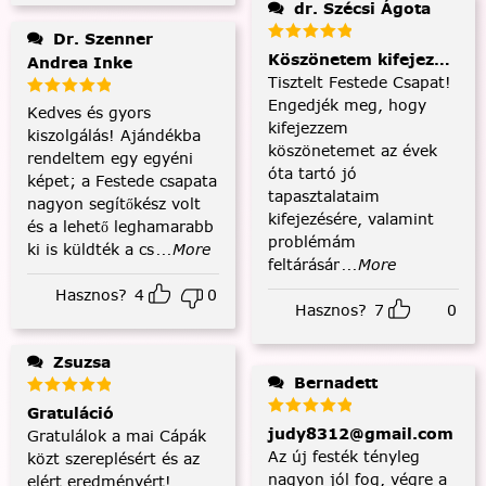
dr. Szécsi Ágota
Dr. Szenner
Köszönetem kifejezése és
Andrea Inke
Tisztelt Festede Csapat!
Engedjék meg, hogy
Kedves és gyors
kifejezzem
kiszolgálás! Ajándékba
köszönetemet az évek
rendeltem egy egyéni
óta tartó jó
képet; a Festede csapata
tapasztalataim
nagyon segítőkész volt
kifejezésére, valamint
és a lehető leghamarabb
problémám
ki is küldték a cs
...More
feltárásár
...More
Hasznos?
4
0
Hasznos?
7
0
Zsuzsa
Bernadett
Gratuláció
judy8312@gmail.com
Gratulálok a mai Cápák
Az új festék tényleg
közt szereplésért és az
nagyon jól fog, végre a
elért eredményért!