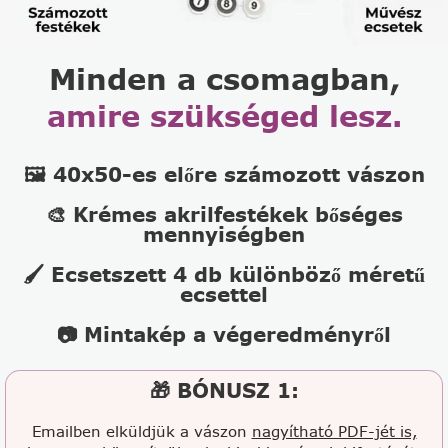
Minden a csomagban,
amire szükséged lesz.
🖼️ 40x50-es előre számozott vászon
🎨 Krémes akrilfestékek bőséges
mennyiségben
🖌️ Ecsetszett 4 db különböző méretű
ecsettel
📷 Mintakép a végeredményről
🎁 BÓNUSZ 1:
Emailben elküldjük a vászon
nagyítható PDF-jét is,