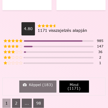
4.80
1171 visszajelzés alapján
985
147
36
2
1
Képpel (
183
)
Mind
(
1171
)
1
2
...
98