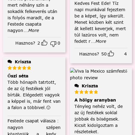
Kedves Fest Ede! Tíz
mert néhány szín a
napi munkával fejeztem
sokadik felkeverés után
be a képet, így sikerült.
is folyós maradt, de a
Menet közben két szint
Festede csapata
át kellett keverjek, mert
nagyon
...More
túl lazúros volt, nem
fedett r
...More
Hasznos?
2
0
Hasznos?
50
4
Kriszta
Őszi séta
Több hónapih tatrtott,
Kriszta
de az új festékek jól
bírták. Elégedett vagyok
A hölgy aranyban
a képpel is, már fent van
Tényleg nehéz volt, de
a falon a többivel.🙂
az új festékek soklal
jobbak és bőségesek.
Festede csapat válasza
:
Kicsit kidolgoztam a
nagyon szépen
részleteket.
köszönjük a kedves