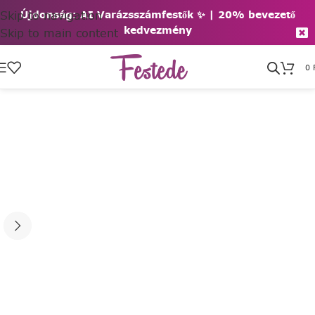
Skip to navigation
Újdonság: AI Varázsszámfestők ✨ | 2
0% bevezető
kedvezmény
Skip to main content
0