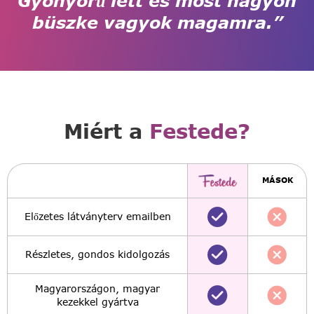
Gyönyörű lett és most nagyon
büszke vagyok magamra.”
Miért a
Festede?
MÁSOK
Előzetes látványterv emailben
Részletes, gondos kidolgozás
Magyarországon, magyar
kezekkel gyártva