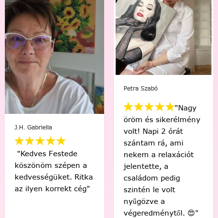
Mikus Bernadett
Viki Vas-Lukács
"Minden percében
"Kedvenc egyéni
egy igazi festő
számfestőmmel 🥰
“művésznek”
tökéletes lett,
éreztem magam.
élmény volt minden
Soha nem hittem
egyes ecsetvonás!
volna, hogy egy ilyen
Köszönöm Festede!
alkotást festéssel
❤️🤗"
meg tudok csinálni.
🙂"