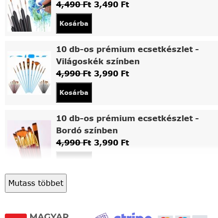
4,490
Ft
3,490
Ft
Kosárba
10 db-os prémium ecsetkészlet -
Világoskék színben
4,990
Ft
3,990
Ft
Kosárba
10 db-os prémium ecsetkészlet -
Bordó színben
4,990
Ft
3,990
Ft
Kosárba
Mutass többet
Asztali fa festőállvány
5,490
Ft
4,490
Ft