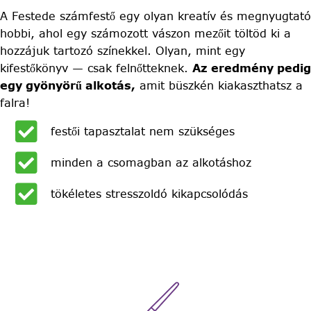
A Festede számfestő egy olyan kreatív és megnyugtató
hobbi, ahol egy számozott vászon mezőit töltöd ki a
hozzájuk tartozó színekkel. Olyan, mint egy
kifestőkönyv — csak felnőtteknek.
Az eredmény pedig
egy gyönyörű alkotás,
amit büszkén kiakaszthatsz a
falra!
festői tapasztalat nem szükséges
minden a csomagban az alkotáshoz
tökéletes stresszoldó kikapcsolódás