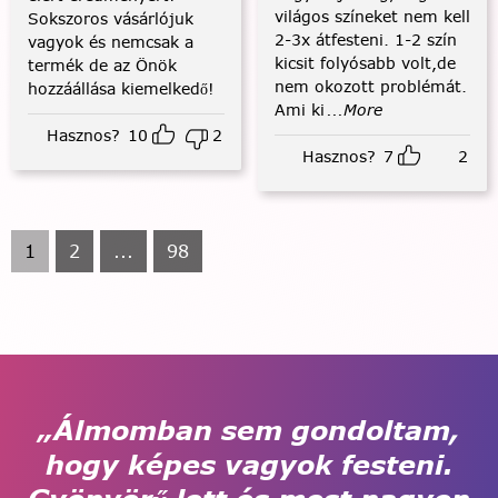
világos színeket nem kell
Sokszoros vásárlójuk
2-3x átfesteni. 1-2 szín
vagyok és nemcsak a
kicsit folyósabb volt,de
termék de az Önök
nem okozott problémát.
hozzáállása kiemelkedő!
Ami ki
...More
Hasznos?
10
2
Hasznos?
7
2
1
2
...
98
„Álmomban sem gondoltam,
hogy képes vagyok festeni.