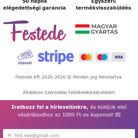
50 napos
Egyszerű
elégedettségi garancia
termékvisszaküldés
Festede Kft.
2020-2026 © Minden jog fenntartva.
Általános Szerződési Feltételek
Adatvédelm
Iratkozz fel a hírlevelünkre,
és küldjük első
vásárlásodhoz az 1000 Ft-os kuponod! 💌