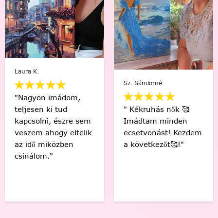
W. Katalin
Móni M.
"A csomagolással,
"A
válaszadással,
kezemben a
gyorsasággal
"legnagyobb"
maximálisan meg
kedvencem, a
voltam elégedve.
háttérben pedig a
Anyukámnak a
többi kedvencem 😍"
szülinapi ajándéka
lesz a kép 🤭"