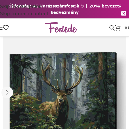
Skip to navigation
Újdonság: AI Varázsszámfestők ✨ | 2
0% bevezető
kedvezmény
Skip to main content
0