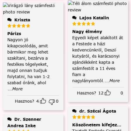
Lajos Katalin
Kriszta
Nagy élmény
Párizs
Egyedi képet alakított át
Nagyon jó
a Festede a házi
kikapcsolódás, amit
kedvencünkről, Desző
bármikor meg lehet
kutyáról, és karácsonyi
szakítani, bezárva a
ajándékként kapta a
festékes tégelyeket,
számfestőt a 11 éves
majd onnan tudjuk
fiam a
folytatni, ha van 1-2
nagylányomtól.
...More
szabad óránk, ahol
...More
Hasznos?
12
0
Hasznos?
4
0
dr. Szécsi Ágota
Dr. Szenner
Köszönetem kifejezése és
Andrea Inke
Tisztelt Festede Csapat!