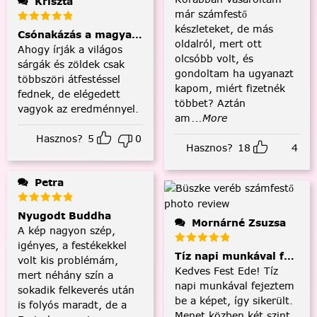
Kriszta
már számfestő
készleteket, de más
Csónakázás a magyar tengeren
oldalról, mert ott
Ahogy írják a világos
olcsóbb volt, és
sárgák és zöldek csak
gondoltam ha ugyanazt
többszöri átfestéssel
kapom, miért fizetnék
fednek, de elégedett
többet? Aztán
vagyok az eredménnyel.
am
...More
Hasznos?
5
0
Hasznos?
18
4
Petra
Nyugodt Buddha
Mornárné Zsuzsa
A kép nagyon szép,
igényes, a festékekkel
Tíz napi munkával fejezt
volt kis problémám,
Kedves Fest Ede! Tíz
mert néhány szín a
napi munkával fejeztem
sokadik felkeverés után
be a képet, így sikerült.
is folyós maradt, de a
Menet közben két szint