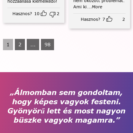
nem okozott problémát.
hozzáállása kiemelkedő!
Ami ki
...More
Hasznos?
10
2
Hasznos?
7
2
1
2
...
98
„Álmomban sem gondoltam,
hogy képes vagyok festeni.
Gyönyörű lett és most nagyon
büszke vagyok magamra.”