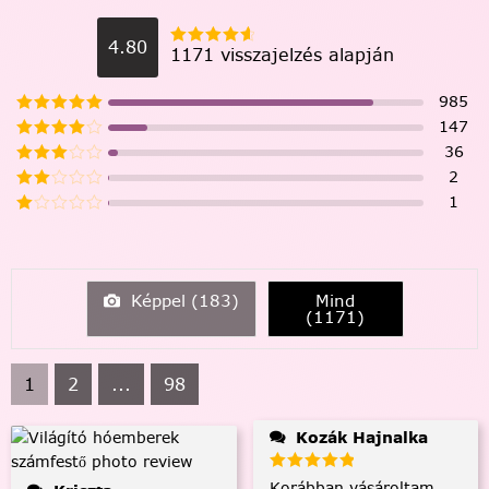
4.80
1171 visszajelzés alapján
985
147
36
2
1
Képpel (
183
)
Mind
(
1171
)
1
2
...
98
Kozák Hajnalka
Korábban vásároltam