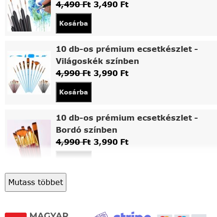
4,490
Ft
3,490
Ft
Kosárba
10 db-os prémium ecsetkészlet -
Világoskék színben
4,990
Ft
3,990
Ft
Kosárba
10 db-os prémium ecsetkészlet -
Bordó színben
4,990
Ft
3,990
Ft
Kosárba
Mutass többet
Asztali fa festőállvány
5,490
Ft
4,490
Ft