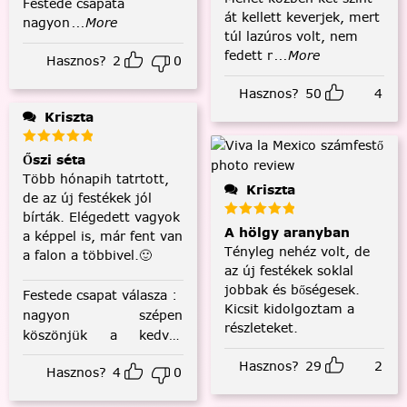
Festede csapata
át kellett keverjek, mert
nagyon
...More
túl lazúros volt, nem
fedett r
...More
Hasznos?
2
0
Hasznos?
50
4
Kriszta
Őszi séta
Több hónapih tatrtott,
Kriszta
de az új festékek jól
bírták. Elégedett vagyok
A hölgy aranyban
a képpel is, már fent van
Tényleg nehéz volt, de
a falon a többivel.🙂
az új festékek soklal
jobbak és bőségesek.
Festede csapat válasza
:
Kicsit kidolgoztam a
nagyon szépen
részleteket.
köszönjük a kedves
visszajelzést! :)
Hasznos?
29
2
Hasznos?
4
0