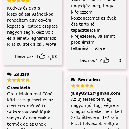
Engedjék meg, hogy
Kedves és gyors
kifejezzem
kiszolgálás! Ajándékba
köszönetemet az évek
rendeltem egy egyéni
óta tartó jó
képet; a Festede csapata
tapasztalataim
nagyon segítőkész volt
kifejezésére, valamint
és a lehető leghamarabb
problémám
ki is küldték a cs
...More
feltárásár
...More
Hasznos?
4
0
Hasznos?
7
0
Zsuzsa
Bernadett
Gratuláció
judy8312@gmail.com
Gratulálok a mai Cápák
Az új festék tényleg
közt szereplésért és az
nagyon jól fog, végre a
elért eredményért!
világos színeket nem kell
Sokszoros vásárlójuk
2-3x átfesteni. 1-2 szín
vagyok és nemcsak a
kicsit folyósabb volt,de
termék de az Önök