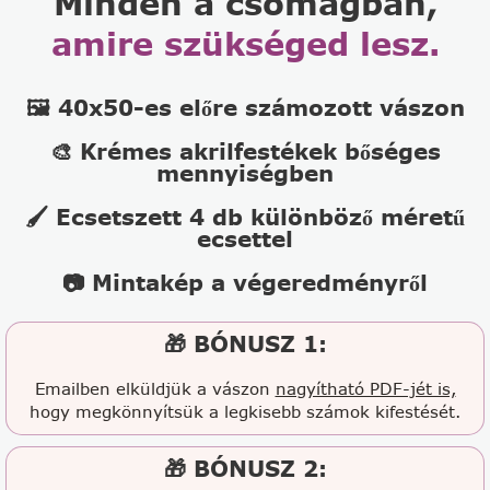
Minden a csomagban,
amire szükséged lesz.
🖼️ 40x50-es előre számozott vászon
🎨 Krémes akrilfestékek bőséges
mennyiségben
🖌️ Ecsetszett 4 db különböző méretű
ecsettel
📷 Mintakép a végeredményről
🎁 BÓNUSZ 1:
Emailben elküldjük a vászon
nagyítható PDF-jét is,
hogy megkönnyítsük a legkisebb számok kifestését.
🎁 BÓNUSZ 2: