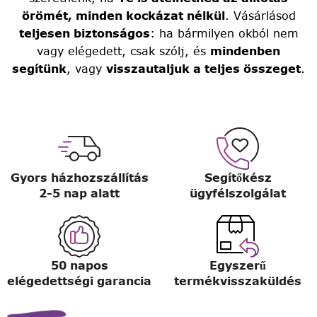
örömét, minden kockázat nélkül
. Vásárlásod
teljesen biztonságos
: ha bármilyen okból nem
vagy elégedett, csak szólj, és
mindenben
segítünk
, vagy
visszautaljuk a teljes összeget
.
Gyors házhozszállítás
Segítőkész
2-5 nap alatt
ügyfélszolgálat
50 napos
Egyszerű
elégedettségi garancia
termékvisszaküldés