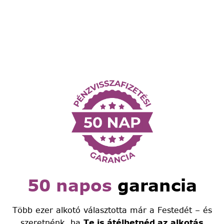
50 napos
garancia
Több ezer alkotó választotta már a Festedét – és
szeretnénk, ha
Te is átélhetnéd az alkotás