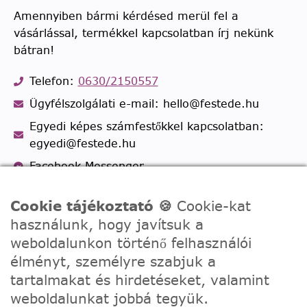
Amennyiben bármi kérdésed merül fel a
vásárlással, termékkel kapcsolatban írj nekünk
bátran!
Telefon:
0630/2150557
Ügyfélszolgálati e-mail: hello@festede.hu
Egyedi képes számfestőkkel kapcsolatban:
egyedi@festede.hu
Facebook Messenger
Csatlakozz 19.000 fős
Facebook csoportunkhoz!
Cookie tájékoztató 🍪
Cookie-kat
használunk, hogy javítsuk a
weboldalunkon történő felhasználói
élményt, személyre szabjuk a
tartalmakat és hirdetéseket, valamint
weboldalunkat jobbá tegyük.