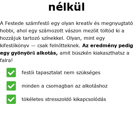
nélkül
A Festede számfestő egy olyan kreatív és megnyugtató
hobbi, ahol egy számozott vászon mezőit töltöd ki a
hozzájuk tartozó színekkel. Olyan, mint egy
kifestőkönyv — csak felnőtteknek.
Az eredmény pedig
egy gyönyörű alkotás,
amit büszkén kiakaszthatsz a
falra!
festői tapasztalat nem szükséges
minden a csomagban az alkotáshoz
tökéletes stresszoldó kikapcsolódás