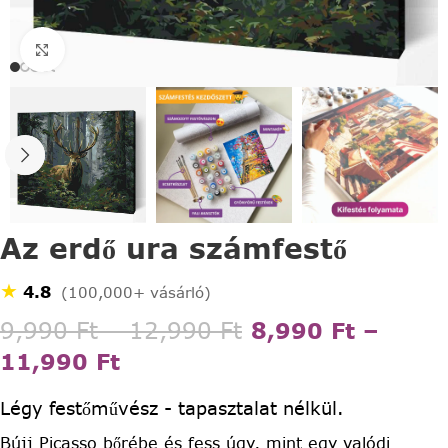
Click to enlarge
Az erdő ura számfestő
★
4.8
(100,000+ vásárló)
9,990
Ft
–
12,990
Ft
8,990
Ft
–
11,990
Ft
Légy festőművész - tapasztalat nélkül.
Bújj Picasso bőrébe és fess úgy, mint egy valódi