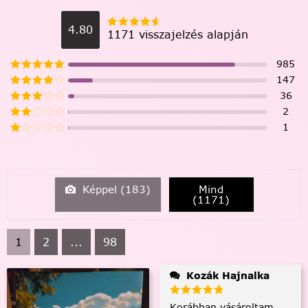
4.80
1171 visszajelzés alapján
985
147
36
2
1
Képpel (
183
)
Mind
(
1171
)
1
2
...
98
Kozák Hajnalka
Korábban vásároltam