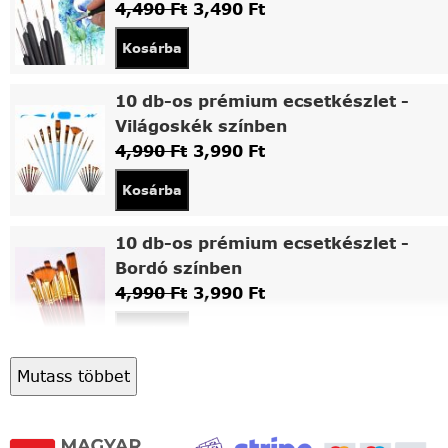
4,490
Ft
3,490
Ft
Kosárba
10 db-os prémium ecsetkészlet -
Világoskék színben
4,990
Ft
3,990
Ft
Kosárba
10 db-os prémium ecsetkészlet -
Bordó színben
4,990
Ft
3,990
Ft
Kosárba
Mutass többet
Asztali fa festőállvány
5,490
Ft
4,490
Ft