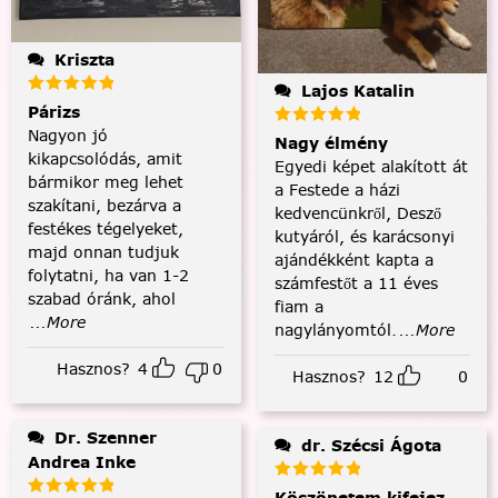
Kriszta
Lajos Katalin
Párizs
Nagyon jó
Nagy élmény
kikapcsolódás, amit
Egyedi képet alakított át
bármikor meg lehet
a Festede a házi
szakítani, bezárva a
kedvencünkről, Desző
festékes tégelyeket,
kutyáról, és karácsonyi
majd onnan tudjuk
ajándékként kapta a
folytatni, ha van 1-2
számfestőt a 11 éves
szabad óránk, ahol
fiam a
...More
nagylányomtól.
...More
Hasznos?
4
0
Hasznos?
12
0
Dr. Szenner
dr. Szécsi Ágota
Andrea Inke