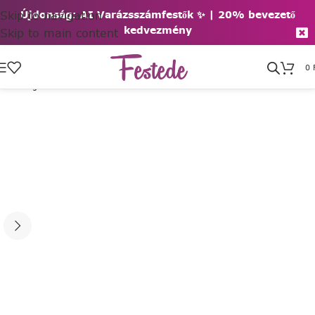
Skip to navigation
Újdonság: AI Varázsszámfestők ✨ | 2
0% bevezető
kedvezmény
Skip to main content
0