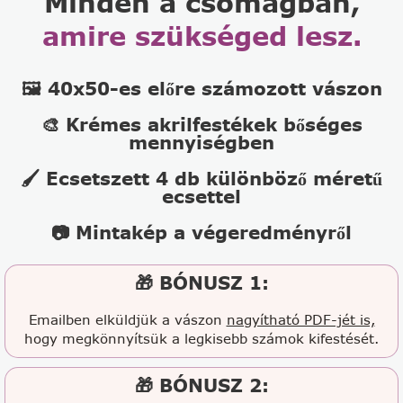
Minden a csomagban,
amire szükséged lesz.
🖼️ 40x50-es előre számozott vászon
🎨 Krémes akrilfestékek bőséges
mennyiségben
🖌️ Ecsetszett 4 db különböző méretű
ecsettel
📷 Mintakép a végeredményről
🎁 BÓNUSZ 1:
Emailben elküldjük a vászon
nagyítható PDF-jét is,
hogy megkönnyítsük a legkisebb számok kifestését.
🎁 BÓNUSZ 2: