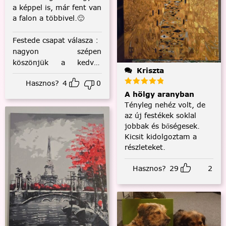
a képpel is, már fent van
a falon a többivel.🙂
Festede csapat válasza
:
nagyon szépen
köszönjük a kedves
Kriszta
visszajelzést! :)
Hasznos?
4
0
A hölgy aranyban
Tényleg nehéz volt, de
az új festékek soklal
jobbak és bőségesek.
Kicsit kidolgoztam a
részleteket.
Hasznos?
29
2