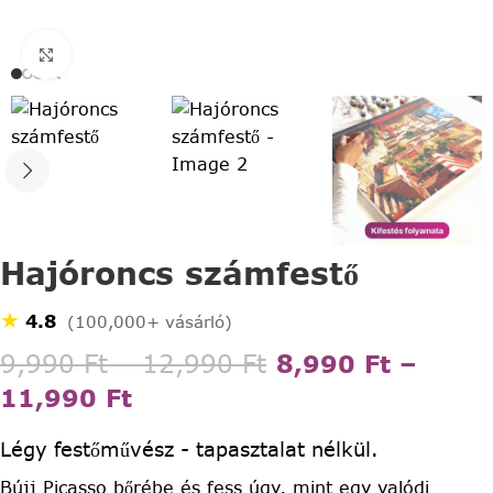
Click to enlarge
Hajóroncs számfestő
★
4.8
(100,000+ vásárló)
9,990
Ft
–
12,990
Ft
8,990
Ft
–
11,990
Ft
Légy festőművész - tapasztalat nélkül.
Bújj Picasso bőrébe és fess úgy, mint egy valódi