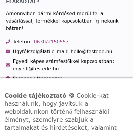
ELAKADTÁL?
Amennyiben bármi kérdésed merül fel a
vásárlással, termékkel kapcsolatban írj nekünk
bátran!
Telefon:
0630/2150557
Ügyfélszolgálati e-mail: hello@festede.hu
Egyedi képes számfestőkkel kapcsolatban:
egyedi@festede.hu
Facebook Messenger
Csatlakozz 19.000 fős
Facebook csoportunkhoz!
Cookie tájékoztató 🍪
Cookie-kat
használunk, hogy javítsuk a
weboldalunkon történő felhasználói
élményt, személyre szabjuk a
tartalmakat és hirdetéseket, valamint