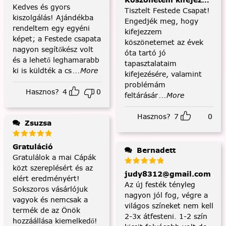
Köszönetem kifejezése és
Kedves és gyors
Tisztelt Festede Csapat!
kiszolgálás! Ajándékba
Engedjék meg, hogy
rendeltem egy egyéni
kifejezzem
képet; a Festede csapata
köszönetemet az évek
nagyon segítőkész volt
óta tartó jó
és a lehető leghamarabb
tapasztalataim
ki is küldték a cs
...More
kifejezésére, valamint
problémám
Hasznos?
4
0
feltárásár
...More
Hasznos?
7
0
Zsuzsa
Gratuláció
Bernadett
Gratulálok a mai Cápák
közt szereplésért és az
judy8312@gmail.com
elért eredményért!
Az új festék tényleg
Sokszoros vásárlójuk
nagyon jól fog, végre a
vagyok és nemcsak a
világos színeket nem kell
termék de az Önök
2-3x átfesteni. 1-2 szín
hozzáállása kiemelkedő!