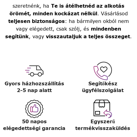
szeretnénk, ha
Te is átélhetnéd az alkotás
örömét, minden kockázat nélkül
. Vásárlásod
teljesen biztonságos
: ha bármilyen okból nem
vagy elégedett, csak szólj, és
mindenben
segítünk
, vagy
visszautaljuk a teljes összeget
.
Gyors házhozszállítás
Segítőkész
2-5 nap alatt
ügyfélszolgálat
50 napos
Egyszerű
elégedettségi garancia
termékvisszaküldés