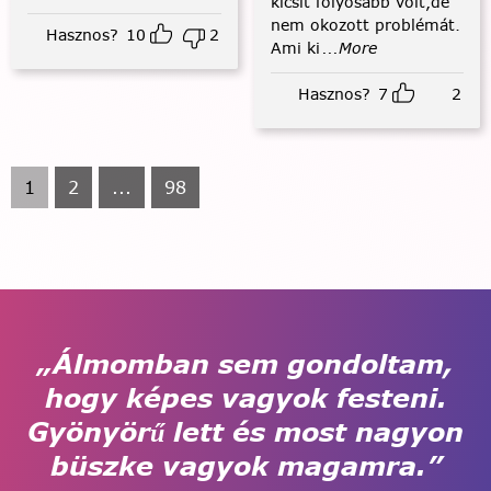
kicsit folyósabb volt,de
nem okozott problémát.
Hasznos?
10
2
Ami ki
...More
Hasznos?
7
2
1
2
...
98
„Álmomban sem gondoltam,
hogy képes vagyok festeni.
Gyönyörű lett és most nagyon
büszke vagyok magamra.”