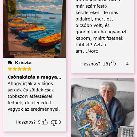
már számfestő
készleteket, de más
oldalról, mert ott
olcsóbb volt, és
gondoltam ha ugyanazt
kapom, miért fizetnék
többet? Aztán
am
...More
Kriszta
Hasznos?
18
4
Csónakázás a magyar tengeren
Ahogy írják a világos
sárgák és zöldek csak
többszöri átfestéssel
fednek, de elégedett
vagyok az eredménnyel.
Hasznos?
5
0