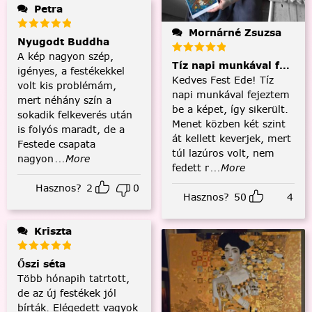
Petra
Mornárné Zsuzsa
Nyugodt Buddha
A kép nagyon szép,
Tíz napi munkával fejezt
igényes, a festékekkel
Kedves Fest Ede! Tíz
volt kis problémám,
napi munkával fejeztem
mert néhány szín a
be a képet, így sikerült.
sokadik felkeverés után
Menet közben két szint
is folyós maradt, de a
át kellett keverjek, mert
Festede csapata
túl lazúros volt, nem
nagyon
...More
fedett r
...More
Hasznos?
2
0
Hasznos?
50
4
Kriszta
Őszi séta
Több hónapih tatrtott,
de az új festékek jól
bírták. Elégedett vagyok