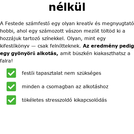
nélkül
A Festede számfestő egy olyan kreatív és megnyugtató
hobbi, ahol egy számozott vászon mezőit töltöd ki a
hozzájuk tartozó színekkel. Olyan, mint egy
kifestőkönyv — csak felnőtteknek.
Az eredmény pedig
egy gyönyörű alkotás,
amit büszkén kiakaszthatsz a
falra!
festői tapasztalat nem szükséges
minden a csomagban az alkotáshoz
tökéletes stresszoldó kikapcsolódás