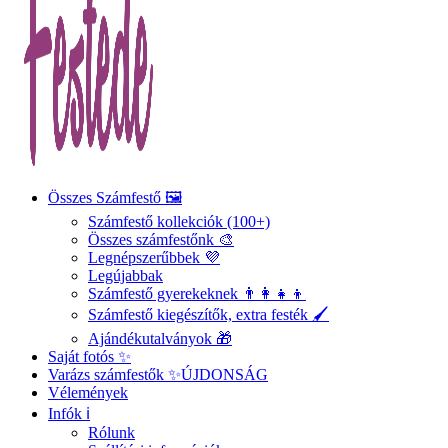
Összes Számfestő 🖼️
Számfestő kollekciók (100+)
Összes számfestőnk 🎨
Legnépszerűbbek 💜
Legújabbak
Számfestő gyerekeknek 👨‍👩‍👧‍👦
Számfestő kiegészítők, extra festék 🖌️
Ajándékutalványok 🎁
Saját fotós ✨
Varázs számfestők ✨
ÚJDONSÁG
Vélemények
Infók ℹ️
Rólunk