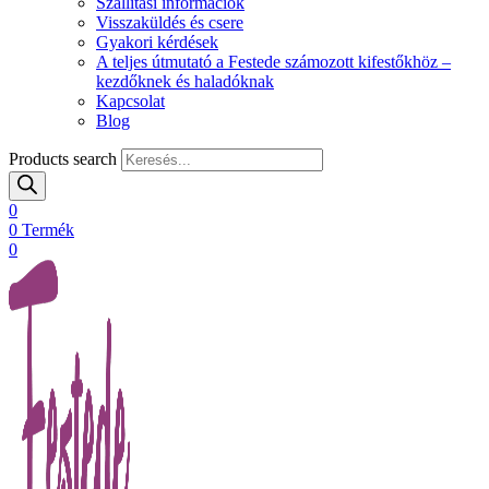
Szállítási információk
Visszaküldés és csere
Gyakori kérdések
A teljes útmutató a Festede számozott kifestőkhöz –
kezdőknek és haladóknak
Kapcsolat
Blog
Products search
0
0
Termék
0