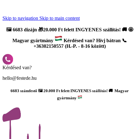
Újdonság: AI Varázsszámfestők ✨ | 2
0% bevezető kedvezmény
Skip to navigation
Skip to main content
🖼️
6683 dizájn 🎁20.000 Ft felett INGYENES szállítás!
🚚
🤩
Magyar gyártmány
Kérdésed van? Hívj bátran 📞
+36302150557 (H.-P. - 8-16 között)
Kérdésed van?
hello@festede.hu
6683 számfestő 🖼️ 20.000 Ft felett INGYENES szállítás! 🚚 Magyar
gyártmány