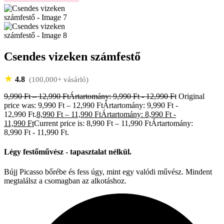
Csendes vizeken számfestő
★
4.8
(100,000+ vásárló)
9,990
Ft
–
12,990
Ft
Ártartomány: 9,990 Ft - 12,990 Ft
Original
price was: 9,990 Ft – 12,990 FtÁrtartomány: 9,990 Ft -
12,990 Ft.
8,990
Ft
–
11,990
Ft
Ártartomány: 8,990 Ft -
11,990 Ft
Current price is: 8,990 Ft – 11,990 FtÁrtartomány:
8,990 Ft - 11,990 Ft.
Légy festőművész - tapasztalat nélkül.
Bújj Picasso bőrébe és fess úgy, mint egy valódi művész. Mindent
megtalálsz a csomagban az alkotáshoz.