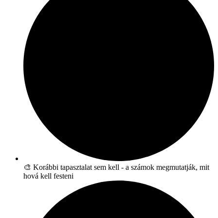
🎨 Korábbi tapasztalat sem kell - a számok megmutatják, mit
hová kell festeni