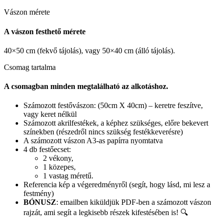
Vászon mérete
A vászon festhető mérete
40×50 cm (fekvő tájolás), vagy 50×40 cm (álló tájolás).
Csomag tartalma
A csomagban minden megtalálható az alkotáshoz.
Számozott festővászon: (50cm X 40cm) – keretre feszítve,
vagy keret nélkül
Számozott akrilfestékek, a képhez szükséges, előre bekevert
színekben (részedről nincs szükség festékkeverésre)
A számozott vászon A3-as papírra nyomtatva
4 db festőecset:
2 vékony,
1 közepes,
1 vastag méretű.
Referencia kép a végeredményről (segít, hogy lásd, mi lesz a
festmény)
BÓNUSZ
: emailben kiküldjük PDF-ben a számozott vászon
rajzát, ami segít a legkisebb részek kifestésében is! 🔍