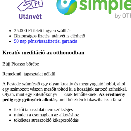
25.000 Ft felett ingyen szállítás
Biztonságos fizetés, utánvét is elérhető
50 nap pénzvisszafizetési garancia
Kreatív meditáció
az otthonodban
Bújj Picasso bőrébe
Remekmű, tapasztalat nélkül
A Festede számfestő egy olyan kreatív és megnyugtató hobbi, ahol
egy számozott vászon mezőit töltöd ki a hozzájuk tartozó színekkel.
Olyan, mint egy kifestőkönyv — csak felnőtteknek.
Az eredmény
pedig egy gyönyörű alkotás,
amit büszkén kiakaszthatsz a falra!
festői tapasztalat nem szükséges
minden a csomagban az alkotáshoz
tökéletes stresszoldó kikapcsolódás