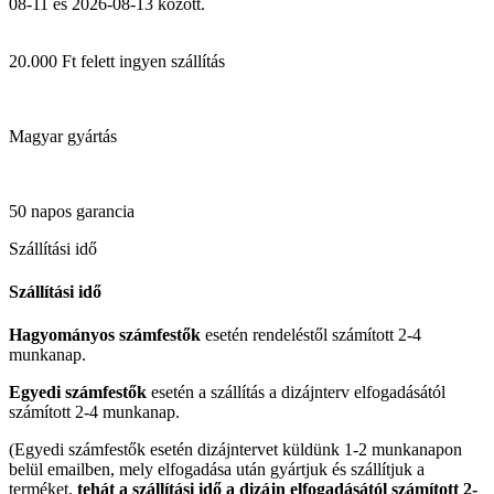
08-11 és 2026-08-13
között.
20.000 Ft felett ingyen szállítás
Magyar gyártás
50 napos garancia
Szállítási idő
Szállítási idő
Hagyományos számfestők
esetén rendeléstől számított 2-4
munkanap.
Egyedi számfestők
esetén a szállítás a dizájnterv elfogadásától
számított 2-4 munkanap.
(Egyedi számfestők esetén dizájntervet küldünk 1-2 munkanapon
belül emailben, mely elfogadása után gyártjuk és szállítjuk a
terméket,
tehát a szállítási idő a dizájn elfogadásától számított 2-