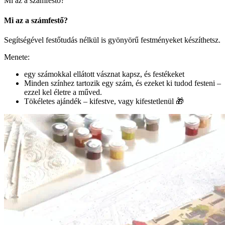
Mi az a számfestő?
Mi az a számfestő?
Segítségével festőtudás nélkül is gyönyörű festményeket készíthetsz.
Menete:
egy számokkal ellátott vásznat kapsz, és festékeket
Minden színhez tartozik egy szám, és ezeket ki tudod festeni –
ezzel kel életre a műved.
Tökéletes ajándék – kifestve, vagy kifestetlenül 🎁