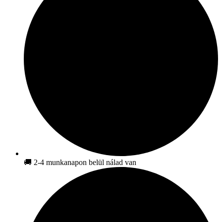
🚚 2-4 munkanapon belül nálad van