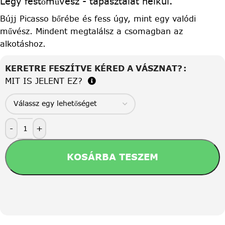
Légy festőművész - tapasztalat nélkül.
Bújj Picasso bőrébe és fess úgy, mint egy valódi
művész. Mindent megtalálsz a csomagban az
alkotáshoz.
KERETRE FESZÍTVE KÉRED A VÁSZNAT?
MIT IS JELENT EZ?
-
+
KOSÁRBA TESZEM