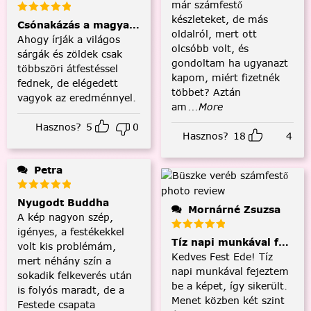
már számfestő
készleteket, de más
Csónakázás a magyar tengeren
oldalról, mert ott
Ahogy írják a világos
olcsóbb volt, és
sárgák és zöldek csak
gondoltam ha ugyanazt
többszöri átfestéssel
kapom, miért fizetnék
fednek, de elégedett
többet? Aztán
vagyok az eredménnyel.
am
...More
Hasznos?
5
0
Hasznos?
18
4
Petra
Nyugodt Buddha
Mornárné Zsuzsa
A kép nagyon szép,
igényes, a festékekkel
Tíz napi munkával fejezt
volt kis problémám,
Kedves Fest Ede! Tíz
mert néhány szín a
napi munkával fejeztem
sokadik felkeverés után
be a képet, így sikerült.
is folyós maradt, de a
Menet közben két szint
Festede csapata