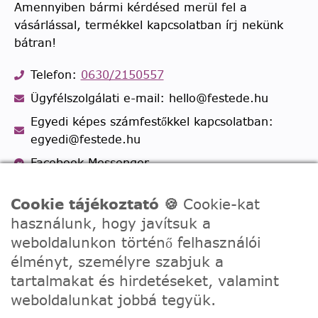
Amennyiben bármi kérdésed merül fel a
vásárlással, termékkel kapcsolatban írj nekünk
bátran!
Telefon:
0630/2150557
Ügyfélszolgálati e-mail: hello@festede.hu
Egyedi képes számfestőkkel kapcsolatban:
egyedi@festede.hu
Facebook Messenger
Csatlakozz 19.000 fős
Facebook csoportunkhoz!
Cookie tájékoztató 🍪
Cookie-kat
használunk, hogy javítsuk a
weboldalunkon történő felhasználói
élményt, személyre szabjuk a
tartalmakat és hirdetéseket, valamint
weboldalunkat jobbá tegyük.