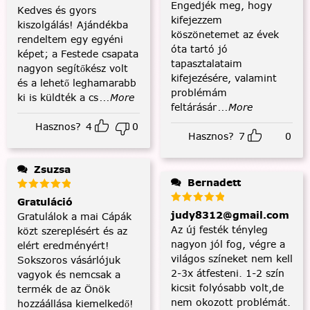
Engedjék meg, hogy
Kedves és gyors
kifejezzem
kiszolgálás! Ajándékba
köszönetemet az évek
rendeltem egy egyéni
óta tartó jó
képet; a Festede csapata
tapasztalataim
nagyon segítőkész volt
kifejezésére, valamint
és a lehető leghamarabb
problémám
ki is küldték a cs
...More
feltárásár
...More
Hasznos?
4
0
Hasznos?
7
0
Zsuzsa
Bernadett
Gratuláció
judy8312@gmail.com
Gratulálok a mai Cápák
Az új festék tényleg
közt szereplésért és az
nagyon jól fog, végre a
elért eredményért!
világos színeket nem kell
Sokszoros vásárlójuk
2-3x átfesteni. 1-2 szín
vagyok és nemcsak a
kicsit folyósabb volt,de
termék de az Önök
nem okozott problémát.
hozzáállása kiemelkedő!