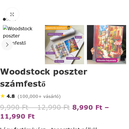
Click to enlarge
Woodstock poszter
számfestő
★
4.8
(100,000+ vásárló)
9,990
Ft
–
12,990
Ft
8,990
Ft
–
11,990
Ft