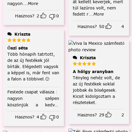
át kellett keverjek, mert
nagyon
...More
túl lazúros volt, nem
fedett r
...More
Hasznos?
2
0
Hasznos?
50
4
Kriszta
Őszi séta
Több hónapih tatrtott,
Kriszta
de az új festékek jól
bírták. Elégedett vagyok
A hölgy aranyban
a képpel is, már fent van
Tényleg nehéz volt, de
a falon a többivel.🙂
az új festékek soklal
jobbak és bőségesek.
Festede csapat válasza
:
Kicsit kidolgoztam a
nagyon szépen
részleteket.
köszönjük a kedves
visszajelzést! :)
Hasznos?
29
2
Hasznos?
4
0