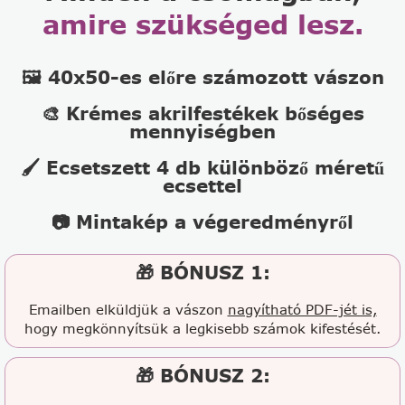
amire szükséged lesz.
🖼️ 40x50-es előre számozott vászon
🎨 Krémes akrilfestékek bőséges
mennyiségben
🖌️ Ecsetszett 4 db különböző méretű
ecsettel
📷 Mintakép a végeredményről
🎁 BÓNUSZ 1:
Emailben elküldjük a vászon
nagyítható PDF-jét is,
hogy megkönnyítsük a legkisebb számok kifestését.
🎁 BÓNUSZ 2: