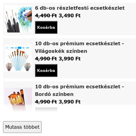
6 db-os részletfestő ecsetkészlet
4,490
Ft
3,490
Ft
Kosárba
10 db-os prémium ecsetkészlet -
Világoskék színben
4,990
Ft
3,990
Ft
Kosárba
10 db-os prémium ecsetkészlet -
Bordó színben
4,990
Ft
3,990
Ft
Kosárba
Mutass többet
Asztali fa festőállvány