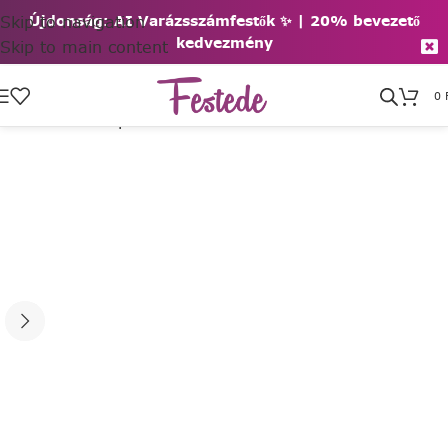
Skip to navigation
Újdonság: AI Varázsszámfestők ✨ | 2
0% bevezető
kedvezmény
Skip to main content
0