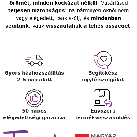
örömét, minden kockázat nélkül
. Vásárlásod
teljesen biztonságos
: ha bármilyen okból nem
vagy elégedett, csak szólj, és
mindenben
segítünk
, vagy
visszautaljuk a teljes összeget
.
Gyors házhozszállítás
Segítőkész
2-5 nap alatt
ügyfélszolgálat
50 napos
Egyszerű
elégedettségi garancia
termékvisszaküldés