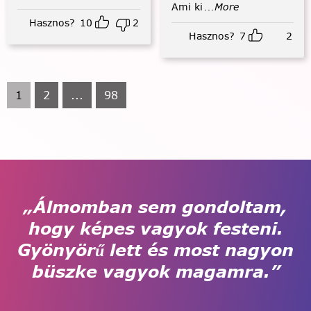
Ami ki
...More
Hasznos?
10
2
Hasznos?
7
2
1
2
...
98
„Álmomban sem gondoltam,
hogy képes vagyok festeni.
Gyönyörű lett és most nagyon
büszke vagyok magamra.”