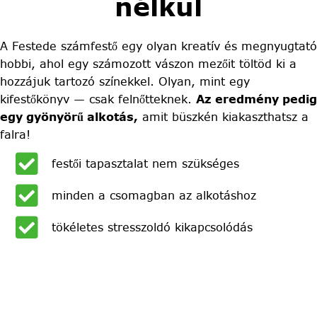
nélkül
A Festede számfestő egy olyan kreatív és megnyugtató
hobbi, ahol egy számozott vászon mezőit töltöd ki a
hozzájuk tartozó színekkel. Olyan, mint egy
kifestőkönyv — csak felnőtteknek.
Az eredmény pedig
egy gyönyörű alkotás,
amit büszkén kiakaszthatsz a
falra!
festői tapasztalat nem szükséges
minden a csomagban az alkotáshoz
tökéletes stresszoldó kikapcsolódás