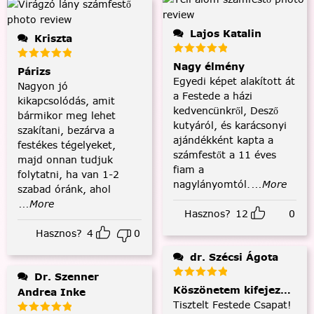
Lajos Katalin
Kriszta
Nagy élmény
Párizs
Egyedi képet alakított át
Nagyon jó
a Festede a házi
kikapcsolódás, amit
kedvencünkről, Desző
bármikor meg lehet
kutyáról, és karácsonyi
szakítani, bezárva a
ajándékként kapta a
festékes tégelyeket,
számfestőt a 11 éves
majd onnan tudjuk
fiam a
folytatni, ha van 1-2
nagylányomtól.
...More
szabad óránk, ahol
...More
Hasznos?
12
0
Hasznos?
4
0
dr. Szécsi Ágota
Dr. Szenner
Köszönetem kifejezése és
Andrea Inke
Tisztelt Festede Csapat!