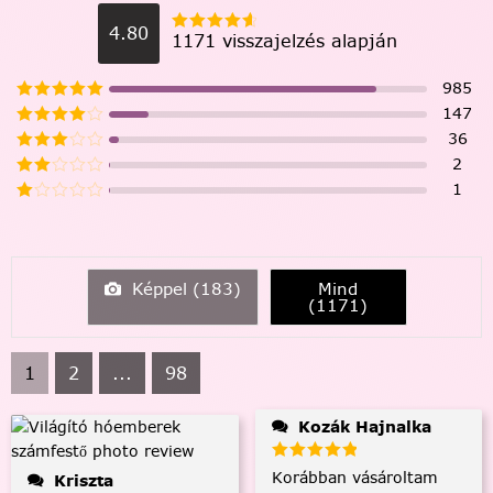
4.80
1171 visszajelzés alapján
985
147
36
2
1
Képpel (
183
)
Mind
(
1171
)
1
2
...
98
Kozák Hajnalka
Korábban vásároltam
Kriszta