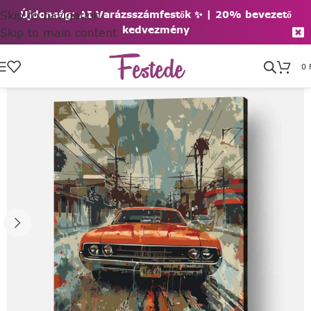
Skip to navigation
Újdonság: AI Varázsszámfestők ✨ | 2
0% bevezető
kedvezmény
Skip to main content
0