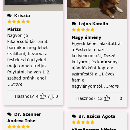
Kriszta
Lajos Katalin
Párizs
Nagyon jó
Nagy élmény
kikapcsolódás, amit
Egyedi képet alakított át
bármikor meg lehet
a Festede a házi
szakítani, bezárva a
kedvencünkről, Desző
festékes tégelyeket,
kutyáról, és karácsonyi
majd onnan tudjuk
ajándékként kapta a
folytatni, ha van 1-2
számfestőt a 11 éves
szabad óránk, ahol
fiam a
...More
nagylányomtól.
...More
Hasznos?
4
0
Hasznos?
12
0
Dr. Szenner
dr. Szécsi Ágota
Andrea Inke