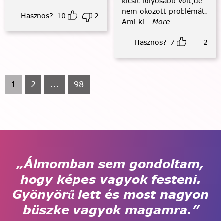
kicsit folyósabb volt,de
nem okozott problémát.
Hasznos?
10
2
Ami ki
...More
Hasznos?
7
2
1
2
...
98
„Álmomban sem gondoltam,
hogy képes vagyok festeni.
Gyönyörű lett és most nagyon
büszke vagyok magamra.”