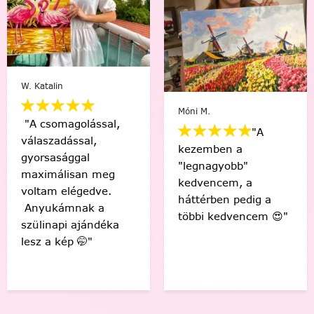
W. Katalin
Móni M.
"A csomagolással,
"A
válaszadással,
kezemben a
gyorsasággal
"legnagyobb"
maximálisan meg
kedvencem, a
voltam elégedve.
háttérben pedig a
Anyukámnak a
többi kedvencem 😍"
szülinapi ajándéka
lesz a kép 🤭"