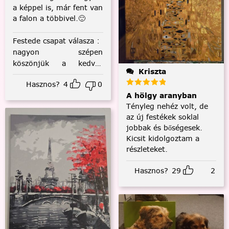
a képpel is, már fent van
a falon a többivel.🙂
Festede csapat válasza
:
nagyon szépen
köszönjük a kedves
Kriszta
visszajelzést! :)
Hasznos?
4
0
A hölgy aranyban
Tényleg nehéz volt, de
az új festékek soklal
jobbak és bőségesek.
Kicsit kidolgoztam a
részleteket.
Hasznos?
29
2