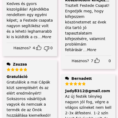
Köszönetem kifejezése és
Kedves és gyors
Tisztelt Festede Csapat!
kiszolgálás! Ajándékba
Engedjék meg, hogy
rendeltem egy egyéni
kifejezzem
képet; a Festede csapata
köszönetemet az évek
nagyon segítőkész volt
óta tartó jó
és a lehető leghamarabb
tapasztalataim
ki is küldték a cs
...More
kifejezésére, valamint
problémám
Hasznos?
4
0
feltárásár
...More
Hasznos?
7
0
Zsuzsa
Gratuláció
Bernadett
Gratulálok a mai Cápák
közt szereplésért és az
judy8312@gmail.com
elért eredményért!
Az új festék tényleg
Sokszoros vásárlójuk
nagyon jól fog, végre a
vagyok és nemcsak a
világos színeket nem kell
termék de az Önök
2-3x átfesteni. 1-2 szín
hozzáállása kiemelkedő!