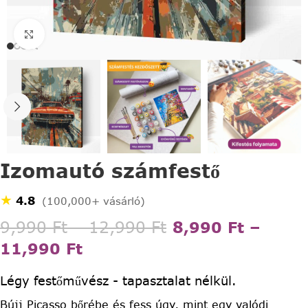
Click to enlarge
Izomautó számfestő
★
4.8
(100,000+ vásárló)
9,990
Ft
–
12,990
Ft
8,990
Ft
–
11,990
Ft
Légy festőművész - tapasztalat nélkül.
Bújj Picasso bőrébe és fess úgy, mint egy valódi