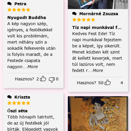
Petra
Mornárné Zsuzsa
Nyugodt Buddha
A kép nagyon szép,
Tíz napi munkával fejezt
igényes, a festékekkel
Kedves Fest Ede! Tíz
volt kis problémám,
napi munkával fejeztem
mert néhány szín a
be a képet, így sikerült.
sokadik felkeverés után
Menet közben két szint
is folyós maradt, de a
át kellett keverjek, mert
Festede csapata
túl lazúros volt, nem
nagyon
...More
fedett r
...More
Hasznos?
2
0
Hasznos?
50
4
Kriszta
Őszi séta
Több hónapih tatrtott,
de az új festékek jól
bírták. Elégedett vagyok