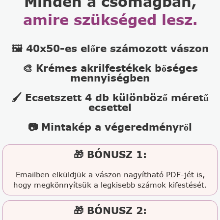
Minden a csomagban,
amire szükséged lesz.
🖼️ 40x50-es előre számozott vászon
🎨 Krémes akrilfestékek bőséges
mennyiségben
🖌️ Ecsetszett 4 db különböző méretű
ecsettel
📷 Mintakép a végeredményről
🎁 BÓNUSZ 1:
Emailben elküldjük a vászon
nagyítható PDF-jét is,
hogy megkönnyítsük a legkisebb számok kifestését.
🎁 BÓNUSZ 2: