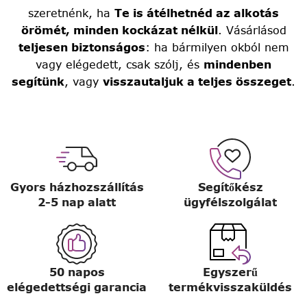
szeretnénk, ha
Te is átélhetnéd az alkotás
örömét, minden kockázat nélkül
. Vásárlásod
teljesen biztonságos
: ha bármilyen okból nem
vagy elégedett, csak szólj, és
mindenben
segítünk
, vagy
visszautaljuk a teljes összeget
.
Gyors házhozszállítás
Segítőkész
2-5 nap alatt
ügyfélszolgálat
50 napos
Egyszerű
elégedettségi garancia
termékvisszaküldés