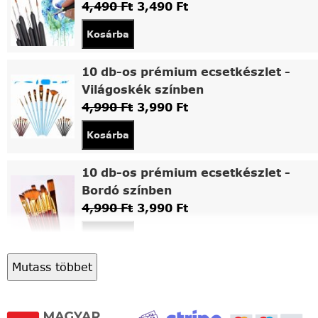
4,490
Ft
3,490
Ft
Kosárba
10 db-os prémium ecsetkészlet -
Világoskék színben
4,990
Ft
3,990
Ft
Kosárba
10 db-os prémium ecsetkészlet -
Bordó színben
4,990
Ft
3,990
Ft
Kosárba
Mutass többet
Asztali fa festőállvány
5,490
Ft
4,490
Ft