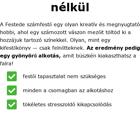
nélkül
A Festede számfestő egy olyan kreatív és megnyugtató
hobbi, ahol egy számozott vászon mezőit töltöd ki a
hozzájuk tartozó színekkel. Olyan, mint egy
kifestőkönyv — csak felnőtteknek.
Az eredmény pedig
egy gyönyörű alkotás,
amit büszkén kiakaszthatsz a
falra!
festői tapasztalat nem szükséges
minden a csomagban az alkotáshoz
tökéletes stresszoldó kikapcsolódás