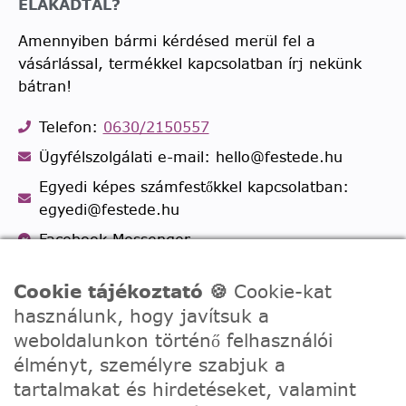
ELAKADTÁL?
Amennyiben bármi kérdésed merül fel a
vásárlással, termékkel kapcsolatban írj nekünk
bátran!
Telefon:
0630/2150557
Ügyfélszolgálati e-mail: hello@festede.hu
Egyedi képes számfestőkkel kapcsolatban:
egyedi@festede.hu
Facebook Messenger
Csatlakozz 19.000 fős
Facebook csoportunkhoz!
Cookie tájékoztató 🍪
Cookie-kat
használunk, hogy javítsuk a
weboldalunkon történő felhasználói
élményt, személyre szabjuk a
tartalmakat és hirdetéseket, valamint