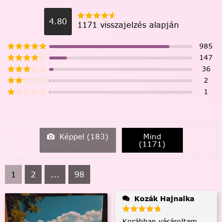
4.80
1171 visszajelzés alapján
985
147
36
2
1
Képpel (
183
)
Mind
(
1171
)
1
2
...
98
Kozák Hajnalka
Korábban vásároltam