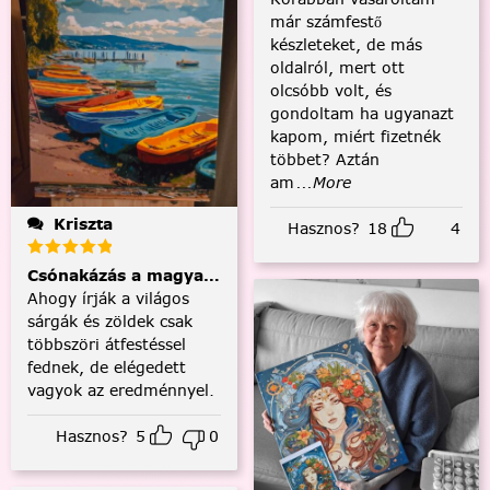
már számfestő
készleteket, de más
oldalról, mert ott
olcsóbb volt, és
gondoltam ha ugyanazt
kapom, miért fizetnék
többet? Aztán
am
...More
Kriszta
Hasznos?
18
4
Csónakázás a magyar tengeren
Ahogy írják a világos
sárgák és zöldek csak
többszöri átfestéssel
fednek, de elégedett
vagyok az eredménnyel.
Hasznos?
5
0