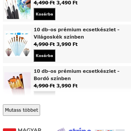
4,490
Ft
3,490
Ft
Kosárba
10 db-os prémium ecsetkészlet -
Világoskék színben
4,990
Ft
3,990
Ft
Kosárba
10 db-os prémium ecsetkészlet -
Bordó színben
4,990
Ft
3,990
Ft
Kosárba
Mutass többet
Asztali fa festőállvány
5,490
Ft
4,490
Ft