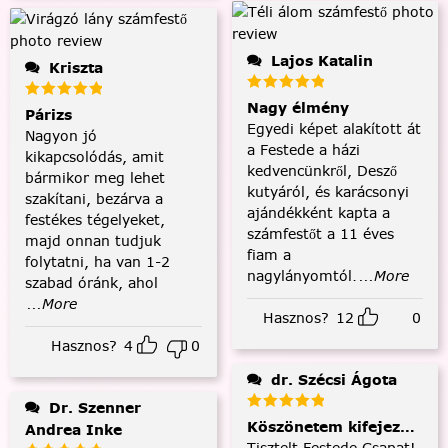
Lajos Katalin
Kriszta
Nagy élmény
Párizs
Egyedi képet alakított át
Nagyon jó
a Festede a házi
kikapcsolódás, amit
kedvencünkről, Desző
bármikor meg lehet
kutyáról, és karácsonyi
szakítani, bezárva a
ajándékként kapta a
festékes tégelyeket,
számfestőt a 11 éves
majd onnan tudjuk
fiam a
folytatni, ha van 1-2
nagylányomtól.
...More
szabad óránk, ahol
...More
Hasznos?
12
0
Hasznos?
4
0
dr. Szécsi Ágota
Dr. Szenner
Köszönetem kifejezése és
Andrea Inke
Tisztelt Festede Csapat!