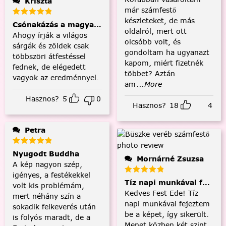
Kriszta
már számfestő
készleteket, de más
Csónakázás a magyar tengeren
oldalról, mert ott
Ahogy írják a világos
olcsóbb volt, és
sárgák és zöldek csak
gondoltam ha ugyanazt
többszöri átfestéssel
kapom, miért fizetnék
fednek, de elégedett
többet? Aztán
vagyok az eredménnyel.
am
...More
Hasznos?
5
0
Hasznos?
18
4
Petra
Nyugodt Buddha
Mornárné Zsuzsa
A kép nagyon szép,
igényes, a festékekkel
Tíz napi munkával fejezt
volt kis problémám,
Kedves Fest Ede! Tíz
mert néhány szín a
napi munkával fejeztem
sokadik felkeverés után
be a képet, így sikerült.
is folyós maradt, de a
Menet közben két szint