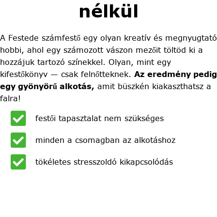
nélkül
A Festede számfestő egy olyan kreatív és megnyugtató
hobbi, ahol egy számozott vászon mezőit töltöd ki a
hozzájuk tartozó színekkel. Olyan, mint egy
kifestőkönyv — csak felnőtteknek.
Az eredmény pedig
egy gyönyörű alkotás,
amit büszkén kiakaszthatsz a
falra!
festői tapasztalat nem szükséges
minden a csomagban az alkotáshoz
tökéletes stresszoldó kikapcsolódás