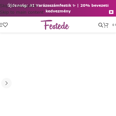
Skip to navigation
Újdonság: AI Varázsszámfestők ✨ | 2
0% bevezető
kedvezmény
Skip to main content
0