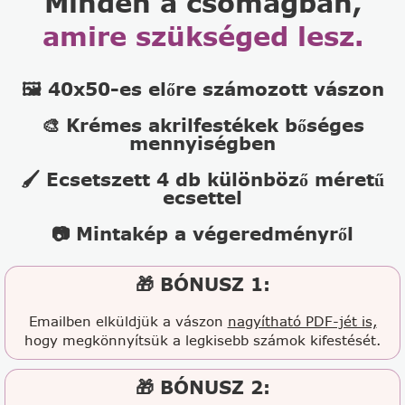
Minden a csomagban,
amire szükséged lesz.
🖼️ 40x50-es előre számozott vászon
🎨 Krémes akrilfestékek bőséges
mennyiségben
🖌️ Ecsetszett 4 db különböző méretű
ecsettel
📷 Mintakép a végeredményről
🎁 BÓNUSZ 1:
Emailben elküldjük a vászon
nagyítható PDF-jét is,
hogy megkönnyítsük a legkisebb számok kifestését.
🎁 BÓNUSZ 2: