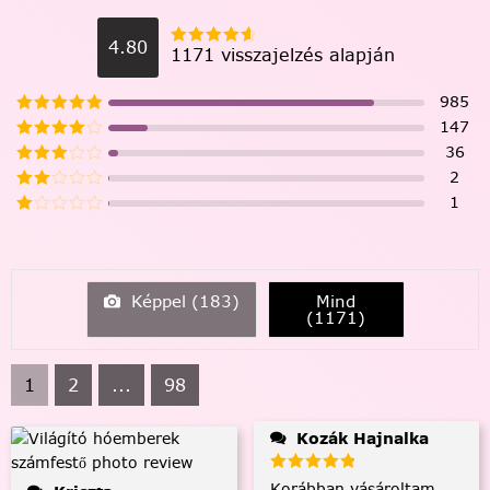
4.80
1171 visszajelzés alapján
985
147
36
2
1
Képpel (
183
)
Mind
(
1171
)
1
2
...
98
Kozák Hajnalka
Korábban vásároltam