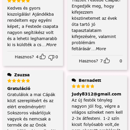
Engedjék meg, hogy
Kedves és gyors
kifejezzem
kiszolgálás! Ajándékba
köszönetemet az évek
rendeltem egy egyéni
óta tartó jó
képet; a Festede csapata
tapasztalataim
nagyon segítőkész volt
kifejezésére, valamint
és a lehető leghamarabb
problémám
ki is küldték a cs
...More
feltárásár
...More
Hasznos?
4
0
Hasznos?
7
0
Zsuzsa
Bernadett
Gratuláció
judy8312@gmail.com
Gratulálok a mai Cápák
Az új festék tényleg
közt szereplésért és az
nagyon jól fog, végre a
elért eredményért!
világos színeket nem kell
Sokszoros vásárlójuk
2-3x átfesteni. 1-2 szín
vagyok és nemcsak a
kicsit folyósabb volt,de
termék de az Önök