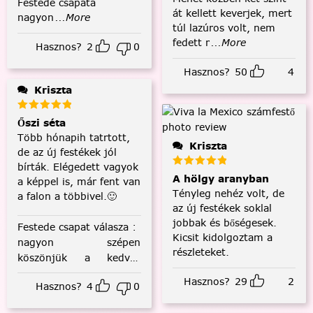
Festede csapata
át kellett keverjek, mert
nagyon
...More
túl lazúros volt, nem
fedett r
...More
Hasznos?
2
0
Hasznos?
50
4
Kriszta
Őszi séta
Több hónapih tatrtott,
Kriszta
de az új festékek jól
bírták. Elégedett vagyok
A hölgy aranyban
a képpel is, már fent van
Tényleg nehéz volt, de
a falon a többivel.🙂
az új festékek soklal
jobbak és bőségesek.
Festede csapat válasza
:
Kicsit kidolgoztam a
nagyon szépen
részleteket.
köszönjük a kedves
visszajelzést! :)
Hasznos?
29
2
Hasznos?
4
0