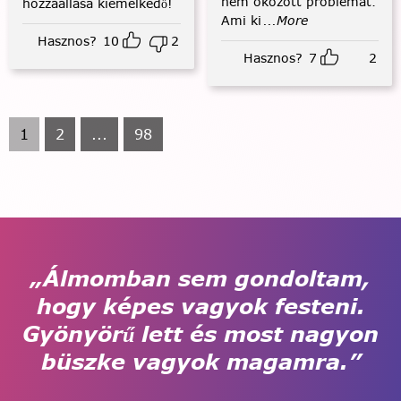
nem okozott problémát.
hozzáállása kiemelkedő!
Ami ki
...More
Hasznos?
10
2
Hasznos?
7
2
1
2
...
98
„Álmomban sem gondoltam,
hogy képes vagyok festeni.
Gyönyörű lett és most nagyon
büszke vagyok magamra.”