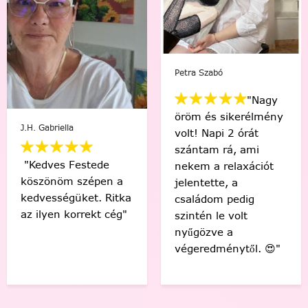
Szabó
Mikus 
Viki Vas-Lukács
"Nagy
"Min
 és sikerélmény
"Kedvenc egyéni
egy i
 Napi 2 órát
számfestőmmel 🥰
“műv
tam rá, ami
tökéletes lett,
érez
 a relaxációt
élmény volt minden
Soha
tette, a
egyes ecsetvonás!
volna
ádom pedig
Köszönöm Festede!
alkot
én le volt
❤️🤗"
meg t
özve a
🙂"
edménytől. 😍"