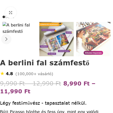
Click to enlarge
A berlini fal számfestő
★
4.8
(100,000+ vásárló)
9,990
Ft
–
12,990
Ft
8,990
Ft
–
11,990
Ft
Légy festőművész - tapasztalat nélkül.
Bújj Picasso bőrébe és fess úgy, mint egy valódi