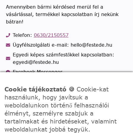
Amennyiben bármi kérdésed merül fel a
vásárlással, termékkel kapcsolatban írj nekünk
bátran!
Telefon:
0630/2150557
Ügyfélszolgálati e-mail: hello@festede.hu
Egyedi képes számfestőkkel kapcsolatban:
egyedi@festede.hu
Facebook Messenger
Csatlakozz 19.000 fős
Facebook csoportunkhoz!
Cookie tájékoztató 🍪
Cookie-kat
használunk, hogy javítsuk a
weboldalunkon történő felhasználói
élményt, személyre szabjuk a
tartalmakat és hirdetéseket, valamint
weboldalunkat jobbá tegyük.