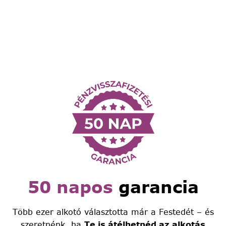
50 napos
garancia
Több ezer alkotó választotta már a Festedét – és
szeretnénk, ha
Te is átélhetnéd az alkotás