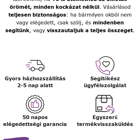
örömét, minden kockázat nélkül
. Vásárlásod
teljesen biztonságos
: ha bármilyen okból nem
vagy elégedett, csak szólj, és
mindenben
segítünk
, vagy
visszautaljuk a teljes összeget
.
Gyors házhozszállítás
Segítőkész
2-5 nap alatt
ügyfélszolgálat
50 napos
Egyszerű
elégedettségi garancia
termékvisszaküldés