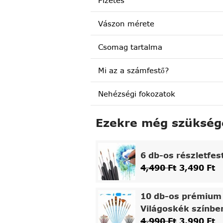
Fizetés
Vászon mérete
Csomag tartalma
Mi az a számfestő?
Nehézségi fokozatok
Ezekre még szükség
6 db-os részletfes
4,490
Ft
3,490
Ft
10 db-os prémium 
Világoskék színbe
4,990
Ft
3,990
Ft