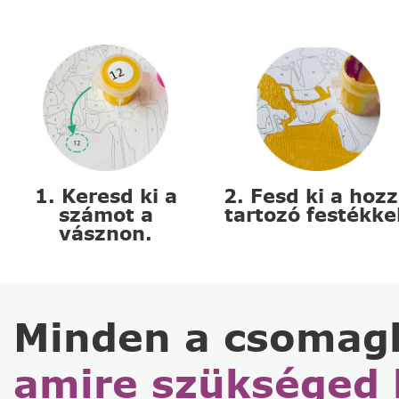
1. Keresd ki a
2. Fesd ki a hoz
számot a
tartozó festékke
vásznon.
Minden a csomag
amire szükséged 