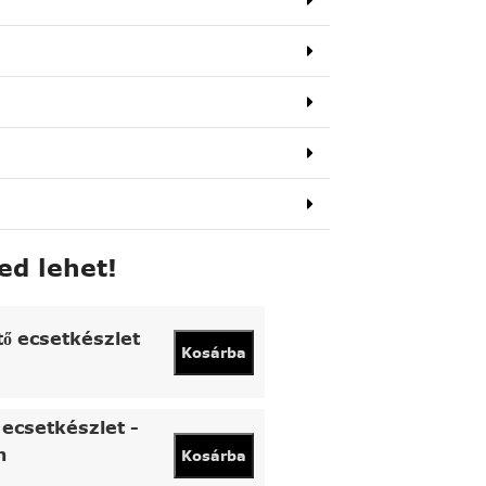
ed lehet!
tő ecsetkészlet
Kosárba
ecsetkészlet -
n
Kosárba