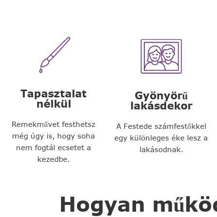
Tapasztalat
Gyönyörű
nélkül
lakásdekor
Remekművet festhetsz
A Festede számfestőkkel
még úgy is, hogy soha
egy különleges éke lesz a
nem fogtál ecsetet a
lakásodnak.
kezedbe.
Hogyan működi