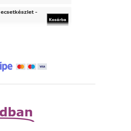
ecsetkészlet -
Kosárba
vány
Kosárba
 állítható nagyító
Read
More
zható zsebnagyító
Read
More
odban