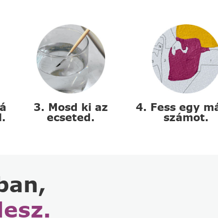
zá
3. Mosd ki az
4. Fess egy m
l.
ecseted.
számot.
ban,
lesz.