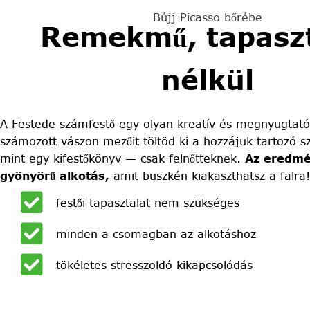
Bújj Picasso bőrébe
Remekmű, tapaszt
nélkül
A Festede számfestő egy olyan kreatív és megnyugtató
számozott vászon mezőit töltöd ki a hozzájuk tartozó sz
mint egy kifestőkönyv — csak felnőtteknek.
Az eredmé
gyönyörű alkotás,
amit büszkén kiakaszthatsz a falra!
festői tapasztalat nem szükséges
minden a csomagban az alkotáshoz
tökéletes stresszoldó kikapcsolódás