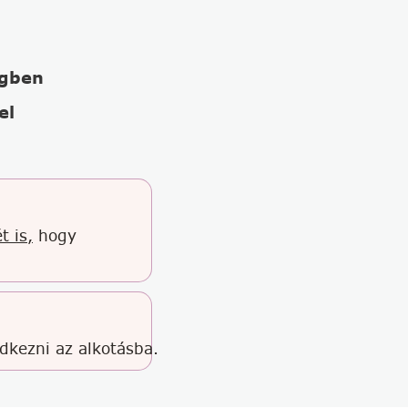
égben
el
t is,
hogy
edkezni az alkotásba.