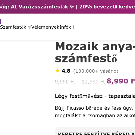
ág: AI Varázsszámfestők ✨ | 2
0% bevezető kedv
 Számfestők ✨
Vélemények
Infók ℹ️
Mozaik anya
számfestő
★
4.8
(100,000+ vásárló)
8,990
F
9,990
Ft
–
12,990
Ft
Légy festőművész - tapasztala
Bújj Picasso bőrébe és fess úgy,
megtalálsz a csomagban az alko
KERETRE FESZÍTVE KÉRED 