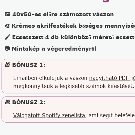
🖼️ 40x50-es előre számozott vászon
🎨 Krémes akrilfestékek bőséges mennyis
🖌️ Ecsetszett 4 db különböző méretű ecsett
📷 Mintakép a végeredményről
🎁 BÓNUSZ 1:
Emailben elküldjük a vászon
nagyítható PDF-jé
megkönnyítsük a legkisebb számok kifestését.
🎁 BÓNUSZ 2:
Válogatott Spotify zenelista
, ami segít belefel