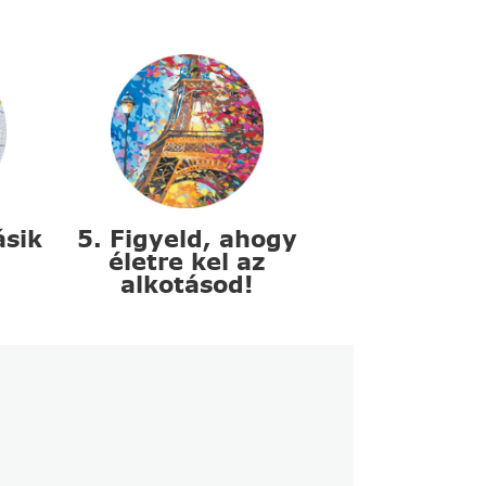
ásik
5. Figyeld, ahogy
életre kel az
alkotásod!