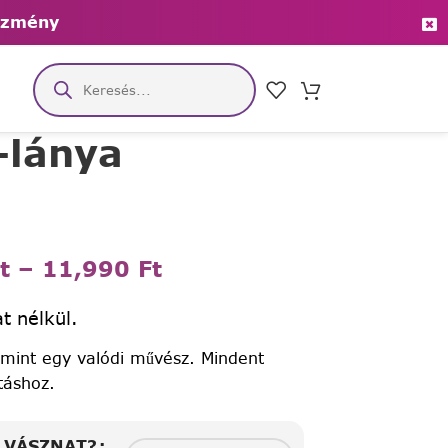
ezmény
-lánya
t
–
11,990
Ft
t nélkül.
 mint egy valódi művész. Mindent
táshoz.
A VÁSZNAT?