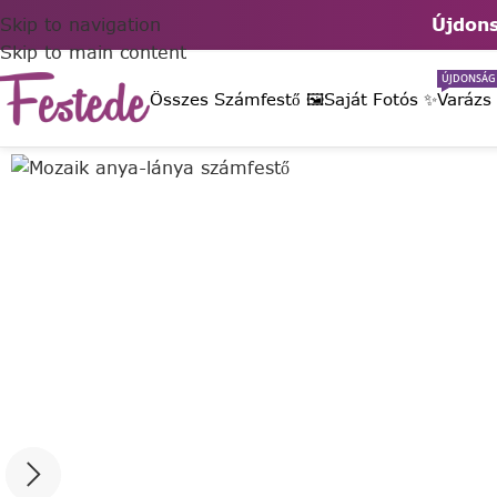
Skip to navigation
Újdons
Skip to main content
ÚJDONSÁG
Összes Számfestő 🖼️
Saját Fotós ✨
Varázs