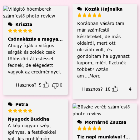
Kozák Hajnalka
Korábban vásároltam
Kriszta
már számfestő
készleteket, de más
Csónakázás a magyar tengeren
oldalról, mert ott
Ahogy írják a világos
olcsóbb volt, és
sárgák és zöldek csak
gondoltam ha ugyanazt
többszöri átfestéssel
kapom, miért fizetnék
fednek, de elégedett
többet? Aztán
vagyok az eredménnyel.
am
...More
Hasznos?
5
0
Hasznos?
18
4
Petra
Nyugodt Buddha
Mornárné Zsuzsa
A kép nagyon szép,
igényes, a festékekkel
Tíz napi munkával fejezt
volt kis problémám,