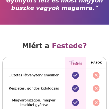
Gyönyörű lett és most nagyon
büszke vagyok magamra.”
Miért a
Festede?
MÁSOK
Előzetes látványterv emailben
Részletes, gondos kidolgozás
Magyarországon, magyar
kezekkel gyártva