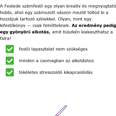
A Festede számfestő egy olyan kreatív és megnyugtató
hobbi, ahol egy számozott vászon mezőit töltöd ki a
hozzájuk tartozó színekkel. Olyan, mint egy
kifestőkönyv — csak felnőtteknek.
Az eredmény pedig
egy gyönyörű alkotás,
amit büszkén kiakaszthatsz a
falra!
festői tapasztalat nem szükséges
minden a csomagban az alkotáshoz
tökéletes stresszoldó kikapcsolódás