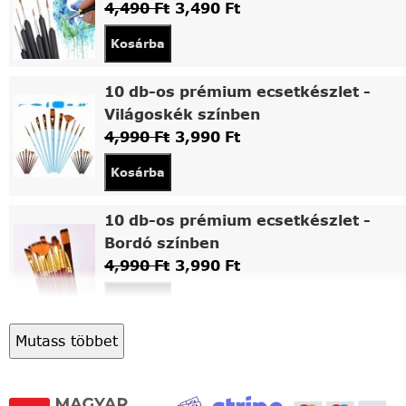
4,490
Ft
3,490
Ft
Kosárba
10 db-os prémium ecsetkészlet -
Világoskék színben
4,990
Ft
3,990
Ft
Kosárba
10 db-os prémium ecsetkészlet -
Bordó színben
4,990
Ft
3,990
Ft
Kosárba
Mutass többet
Asztali fa festőállvány
5,490
Ft
4,490
Ft