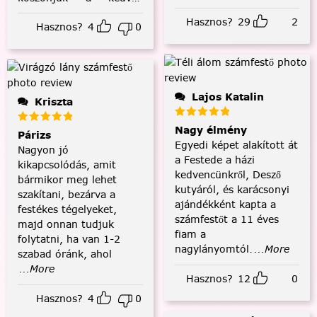
visszajelzést! :)
Hasznos?
29
2
Hasznos?
4
0
Lajos Katalin
Kriszta
Nagy élmény
Párizs
Egyedi képet alakított át
Nagyon jó
a Festede a házi
kikapcsolódás, amit
kedvencünkről, Desző
bármikor meg lehet
kutyáról, és karácsonyi
szakítani, bezárva a
ajándékként kapta a
festékes tégelyeket,
számfestőt a 11 éves
majd onnan tudjuk
fiam a
folytatni, ha van 1-2
nagylányomtól.
...More
szabad óránk, ahol
...More
Hasznos?
12
0
Hasznos?
4
0