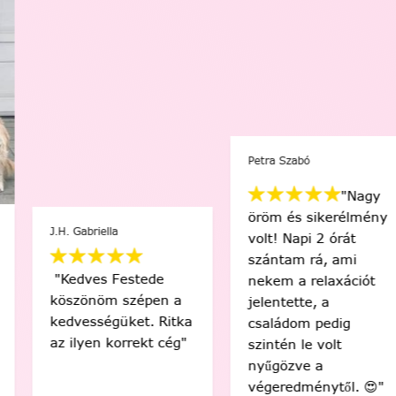
Petra Szabó
"Nagy
öröm és sikerélmény
J.H. Gabriella
volt! Napi 2 órát
szántam rá, ami
"Kedves Festede
nekem a relaxációt
köszönöm szépen a
jelentette, a
kedvességüket. Ritka
családom pedig
az ilyen korrekt cég"
szintén le volt
nyűgözve a
végeredménytől. 😍"