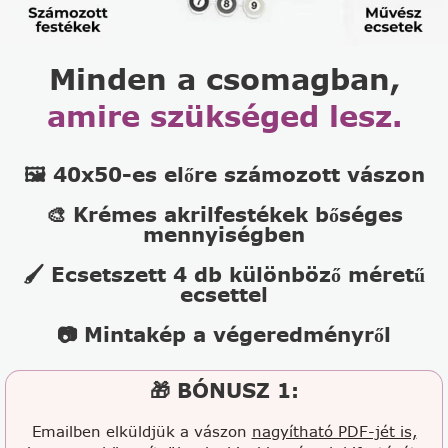
Minden a csomagban,
amire szükséged lesz.
🖼️ 40x50-es előre számozott vászon
🎨 Krémes akrilfestékek bőséges
mennyiségben
🖌️ Ecsetszett 4 db különböző méretű
ecsettel
📷 Mintakép a végeredményről
🎁 BÓNUSZ 1:
Emailben elküldjük a vászon
nagyítható PDF-jét is,