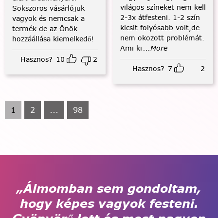
világos színeket nem kell
Sokszoros vásárlójuk
2-3x átfesteni. 1-2 szín
vagyok és nemcsak a
kicsit folyósabb volt,de
termék de az Önök
nem okozott problémát.
hozzáállása kiemelkedő!
Ami ki
...More
Hasznos?
10
2
Hasznos?
7
2
1
2
...
98
„Álmomban sem gondoltam,
hogy képes vagyok festeni.