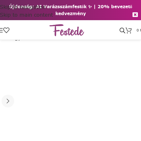
Skip to navigation
Újdonság: AI Varázsszámfestők ✨ | 2
0% bevezető
kedvezmény
Skip to main content
0