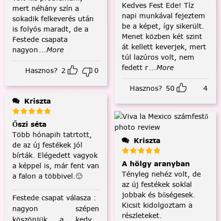
Kedves Fest Ede! Tíz
mert néhány szín a
napi munkával fejeztem
sokadik felkeverés után
be a képet, így sikerült.
is folyós maradt, de a
Menet közben két szint
Festede csapata
át kellett keverjek, mert
nagyon
...More
túl lazúros volt, nem
fedett r
...More
Hasznos?
2
0
Hasznos?
50
4
Kriszta
Őszi séta
Több hónapih tatrtott,
Kriszta
de az új festékek jól
bírták. Elégedett vagyok
A hölgy aranyban
a képpel is, már fent van
Tényleg nehéz volt, de
a falon a többivel.🙂
az új festékek soklal
jobbak és bőségesek.
Festede csapat válasza
:
Kicsit kidolgoztam a
nagyon szépen
részleteket.
köszönjük a kedves