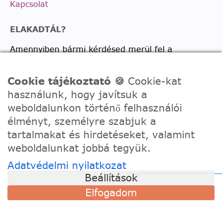
Kapcsolat
ELAKADTÁL?
Amennyiben bármi kérdésed merül fel a
vásárlással, termékkel kapcsolatban írj nekünk
bátran!
Cookie tájékoztató 🍪
Cookie-kat
használunk, hogy javítsuk a
Telefon:
0630/2150557
weboldalunkon történő felhasználói
Ügyfélszolgálati e-mail: hello@festede.hu
élményt, személyre szabjuk a
Egyedi képes számfestőkkel kapcsolatban:
tartalmakat és hirdetéseket, valamint
egyedi@festede.hu
weboldalunkat jobbá tegyük.
Facebook Messenger
Adatvédelmi nyilatkozat
Csatlakozz 19.000 fős
Facebook csoportunkhoz!
Beállítások
Elfogadom