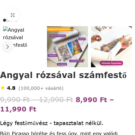
Click to enlarge
Angyal rózsával számfestő
★
4.8
(100,000+ vásárló)
9,990
Ft
–
12,990
Ft
8,990
Ft
–
11,990
Ft
Légy festőművész - tapasztalat nélkül.
Bújj Picasso bőrébe és fess úgy, mint egy valódi