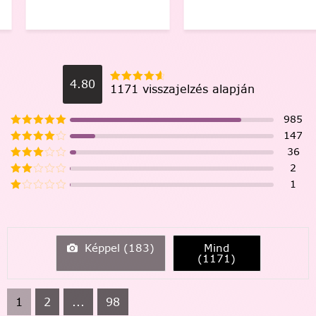
4.80
1171 visszajelzés alapján
985
147
36
2
1
Képpel (
183
)
Mind
(
1171
)
1
2
...
98