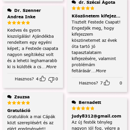
dr. Szécsi Ágota
Dr. Szenner
Köszönetem kifejezése és
Andrea Inke
Tisztelt Festede Csapat!
Engedjék meg, hogy
Kedves és gyors
kifejezzem
kiszolgálás! Ajándékba
köszönetemet az évek
rendeltem egy egyéni
óta tartó jó
képet; a Festede csapata
tapasztalataim
nagyon segítőkész volt
kifejezésére, valamint
és a lehető leghamarabb
problémám
ki is küldték a cs
...More
feltárásár
...More
Hasznos?
4
0
Hasznos?
7
0
Zsuzsa
Bernadett
Gratuláció
judy8312@gmail.com
Gratulálok a mai Cápák
Az új festék tényleg
közt szereplésért és az
nagyon jól fog, végre a
elért eredményért!