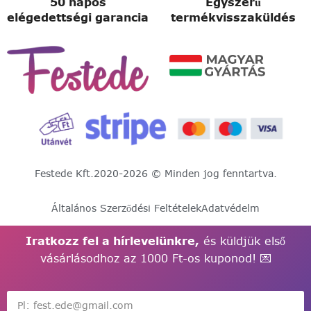
50 napos
Egyszerű
elégedettségi garancia
termékvisszaküldés
Festede Kft.
2020-2026 © Minden jog fenntartva.
Általános Szerződési Feltételek
Adatvédelm
Iratkozz fel a hírlevelünkre,
és küldjük első
vásárlásodhoz az 1000 Ft-os kuponod! 💌