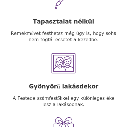
Tapasztalat nélkül
Remekművet festhetsz még úgy is, hogy soha
nem fogtál ecsetet a kezedbe.
Gyönyörű lakásdekor
A Festede számfestőkkel egy különleges éke
lesz a lakásodnak.