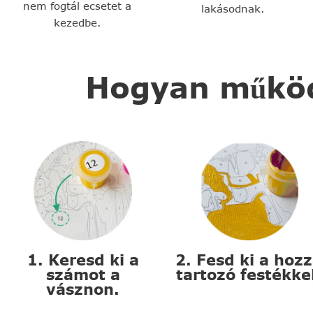
nem fogtál ecsetet a
lakásodnak.
kezedbe.
Hogyan működi
1. Keresd ki a
2. Fesd ki a hoz
számot a
tartozó festékke
vásznon.