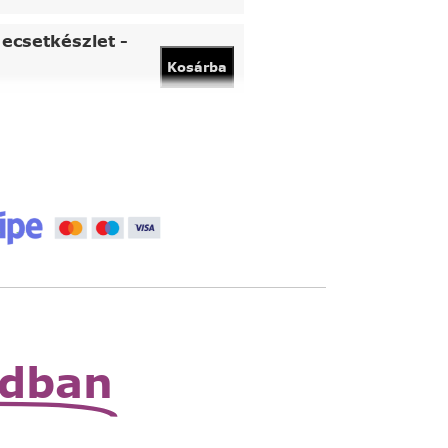
ecsetkészlet -
Kosárba
vány
Kosárba
 állítható nagyító
Read
More
zható zsebnagyító
Read
More
odban