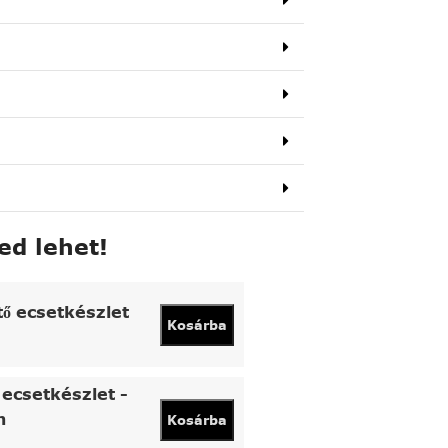
ed lehet!
tő ecsetkészlet
Kosárba
ecsetkészlet -
n
Kosárba