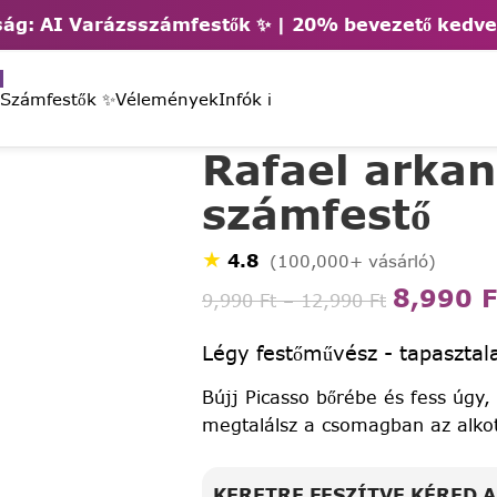
ág: AI Varázsszámfestők ✨ | 2
0% bevezető kedv
 Számfestők ✨
Vélemények
Infók ℹ️
Rafael arkan
számfestő
★
4.8
(100,000+ vásárló)
8,990
F
9,990
Ft
–
12,990
Ft
Légy festőművész - tapasztala
Bújj Picasso bőrébe és fess úgy,
megtalálsz a csomagban az alko
KERETRE FESZÍTVE KÉRED 