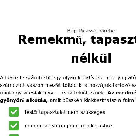
Bújj Picasso bőrébe
Remekmű, tapaszt
nélkül
A Festede számfestő egy olyan kreatív és megnyugtató
számozott vászon mezőit töltöd ki a hozzájuk tartozó sz
mint egy kifestőkönyv — csak felnőtteknek.
Az eredmé
gyönyörű alkotás,
amit büszkén kiakaszthatsz a falra!
festői tapasztalat nem szükséges
minden a csomagban az alkotáshoz