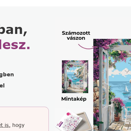
ban,
lesz.
égben
el
t is,
hogy