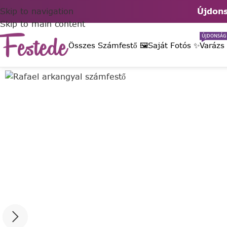
Skip to navigation
Újdons
Skip to main content
ÚJDONSÁG
Összes Számfestő 🖼️
Saját Fotós ✨
Varázs