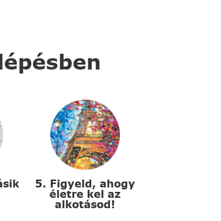
 lépésben
ásik
5. Figyeld, ahogy
életre kel az
alkotásod!