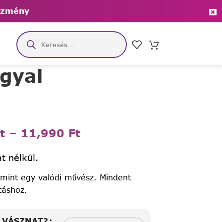
ezmény
gyal
t
–
11,990
Ft
t nélkül.
 mint egy valódi művész. Mindent
táshoz.
A VÁSZNAT?