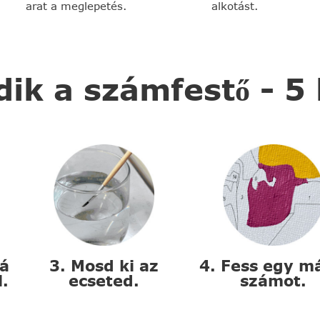
arat a meglepetés.
alkotást.
k a számfestő - 5
zá
3. Mosd ki az
4. Fess egy m
l.
ecseted.
számot.