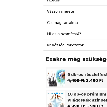
Fizetés
Vászon mérete
Csomag tartalma
Mi az a számfestő?
Nehézségi fokozatok
Ezekre még szükség
6 db-os részletfes
4,490
Ft
3,490
Ft
10 db-os prémium 
Világoskék színbe
4,990
Ft
3,990
Ft