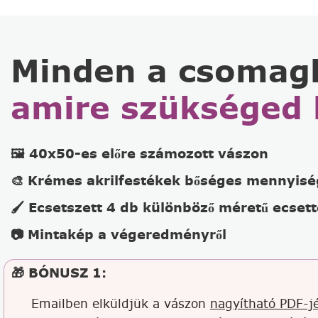
Minden a csomag
amire szükséged 
🖼️ 40x50-es előre számozott vászon
🎨 Krémes akrilfestékek bőséges mennyis
🖌️ Ecsetszett 4 db különböző méretű ecsett
📷 Mintakép a végeredményről
🎁 BÓNUSZ 1:
Emailben elküldjük a vászon
nagyítható PDF-jé