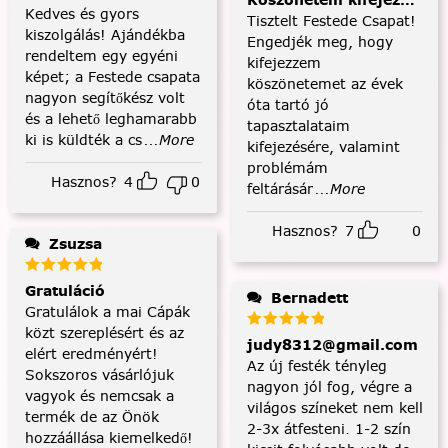
Köszönetem kifejezése és
Kedves és gyors
Tisztelt Festede Csapat!
kiszolgálás! Ajándékba
Engedjék meg, hogy
rendeltem egy egyéni
kifejezzem
képet; a Festede csapata
köszönetemet az évek
nagyon segítőkész volt
óta tartó jó
és a lehető leghamarabb
tapasztalataim
ki is küldték a cs
...More
kifejezésére, valamint
problémám
Hasznos?
4
0
feltárásár
...More
Hasznos?
7
0
Zsuzsa
Gratuláció
Bernadett
Gratulálok a mai Cápák
közt szereplésért és az
judy8312@gmail.com
elért eredményért!
Az új festék tényleg
Sokszoros vásárlójuk
nagyon jól fog, végre a
vagyok és nemcsak a
világos színeket nem kell
termék de az Önök
2-3x átfesteni. 1-2 szín
hozzáállása kiemelkedő!