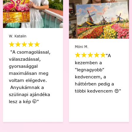
Varga Ági
Barna-S. Barbara
"Engem egy nagyon
"Sziasztok! Elkészült
nehéz időszakon
az első! Csodás
segített át a
érzés, hogy én
festés,megunhatatlan
készítettem ezt a
és szuper a
gyönyörű képet! 🤩
végeredmény!"
Köszönöm! "