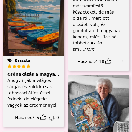
már számfestő
készleteket, de más
oldalról, mert ott
olcsóbb volt, és
gondoltam ha ugyanazt
kapom, miért fizetnék
többet? Aztán
am
...More
Kriszta
Hasznos?
18
4
Csónakázás a magyar tengeren
Ahogy írják a világos
sárgák és zöldek csak
többszöri átfestéssel
fednek, de elégedett
vagyok az eredménnyel.
Hasznos?
5
0