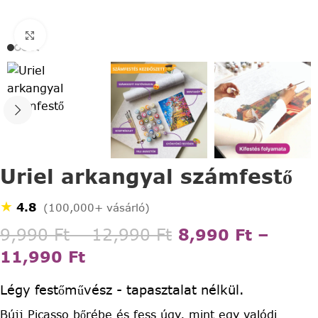
Click to enlarge
Uriel arkangyal számfestő
★
4.8
(100,000+ vásárló)
9,990
Ft
–
12,990
Ft
8,990
Ft
–
11,990
Ft
Légy festőművész - tapasztalat nélkül.
Bújj Picasso bőrébe és fess úgy, mint egy valódi