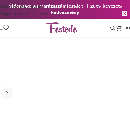
Skip to navigation
Újdonság: AI Varázsszámfestők ✨ | 2
0% bevezető
kedvezmény
Skip to main content
0