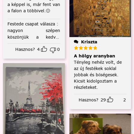
a képpel is, már fent van
a falon a többivel.🙂
Festede csapat válasza
:
nagyon szépen
köszönjük a kedves
Kriszta
visszajelzést! :)
Hasznos?
4
0
A hölgy aranyban
Tényleg nehéz volt, de
az új festékek soklal
jobbak és bőségesek.
Kicsit kidolgoztam a
részleteket.
Hasznos?
29
2