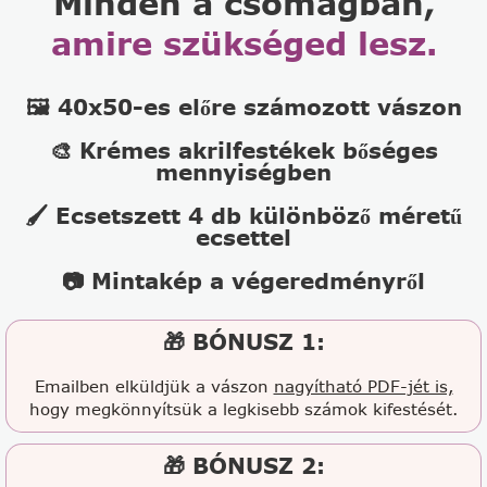
Minden a csomagban,
amire szükséged lesz.
🖼️ 40x50-es előre számozott vászon
🎨 Krémes akrilfestékek bőséges
mennyiségben
🖌️ Ecsetszett 4 db különböző méretű
ecsettel
📷 Mintakép a végeredményről
🎁 BÓNUSZ 1:
Emailben elküldjük a vászon
nagyítható PDF-jét is,
hogy megkönnyítsük a legkisebb számok kifestését.
🎁 BÓNUSZ 2: