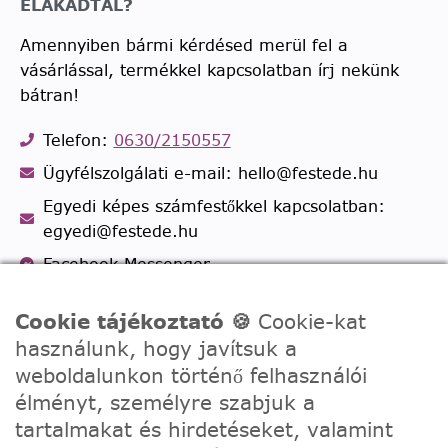
ELAKADTÁL?
Amennyiben bármi kérdésed merül fel a
vásárlással, termékkel kapcsolatban írj nekünk
bátran!
Telefon:
0630/2150557
Ügyfélszolgálati e-mail: hello@festede.hu
Egyedi képes számfestőkkel kapcsolatban:
egyedi@festede.hu
Facebook Messenger
Csatlakozz 19.000 fős
Facebook csoportunkhoz!
Cookie tájékoztató 🍪
Cookie-kat
használunk, hogy javítsuk a
weboldalunkon történő felhasználói
élményt, személyre szabjuk a
tartalmakat és hirdetéseket, valamint