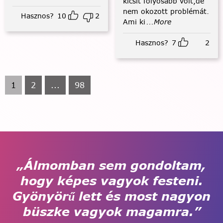
kicsit folyósabb volt,de
nem okozott problémát.
Hasznos?
10
2
Ami ki
...More
Hasznos?
7
2
1
2
...
98
„Álmomban sem gondoltam,
hogy képes vagyok festeni.
Gyönyörű lett és most nagyon
büszke vagyok magamra.”