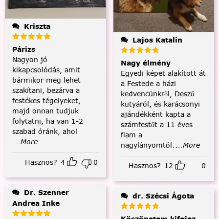
Kriszta
Lajos Katalin
Párizs
Nagyon jó
Nagy élmény
kikapcsolódás, amit
Egyedi képet alakított át
bármikor meg lehet
a Festede a házi
szakítani, bezárva a
kedvencünkről, Desző
festékes tégelyeket,
kutyáról, és karácsonyi
majd onnan tudjuk
ajándékként kapta a
folytatni, ha van 1-2
számfestőt a 11 éves
szabad óránk, ahol
fiam a
...More
nagylányomtól.
...More
Hasznos?
4
0
Hasznos?
12
0
Dr. Szenner
dr. Szécsi Ágota
Andrea Inke