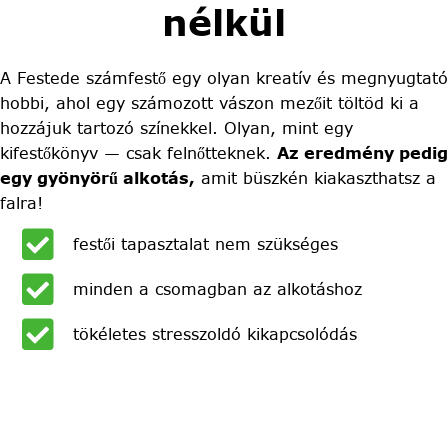
nélkül
A Festede számfestő egy olyan kreatív és megnyugtató
hobbi, ahol egy számozott vászon mezőit töltöd ki a
hozzájuk tartozó színekkel. Olyan, mint egy
kifestőkönyv — csak felnőtteknek.
Az eredmény pedig
egy gyönyörű alkotás,
amit büszkén kiakaszthatsz a
falra!
festői tapasztalat nem szükséges
minden a csomagban az alkotáshoz
tökéletes stresszoldó kikapcsolódás