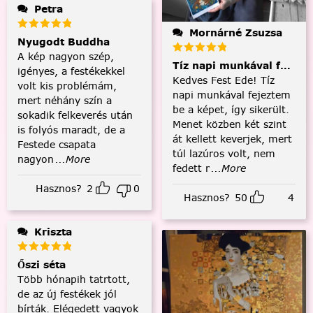
Petra
Mornárné Zsuzsa
Nyugodt Buddha
A kép nagyon szép,
Tíz napi munkával fejezt
igényes, a festékekkel
Kedves Fest Ede! Tíz
volt kis problémám,
napi munkával fejeztem
mert néhány szín a
be a képet, így sikerült.
sokadik felkeverés után
Menet közben két szint
is folyós maradt, de a
át kellett keverjek, mert
Festede csapata
túl lazúros volt, nem
nagyon
...More
fedett r
...More
Hasznos?
2
0
Hasznos?
50
4
Kriszta
Őszi séta
Több hónapih tatrtott,
de az új festékek jól
bírták. Elégedett vagyok