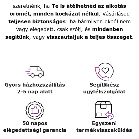
szeretnénk, ha
Te is átélhetnéd az alkotás
örömét, minden kockázat nélkül
. Vásárlásod
teljesen biztonságos
: ha bármilyen okból nem
vagy elégedett, csak szólj, és
mindenben
segítünk
, vagy
visszautaljuk a teljes összeget
.
Gyors házhozszállítás
Segítőkész
2-5 nap alatt
ügyfélszolgálat
50 napos
Egyszerű
elégedettségi garancia
termékvisszaküldés