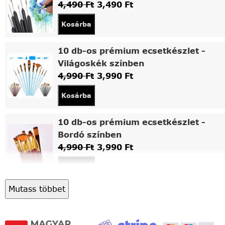
4,490
Ft
3,490
Ft
Kosárba
10 db-os prémium ecsetkészlet -
Világoskék színben
4,990
Ft
3,990
Ft
Kosárba
10 db-os prémium ecsetkészlet -
Bordó színben
4,990
Ft
3,990
Ft
Kosárba
Mutass többet
Asztali fa festőállvány
5,490
Ft
4,490
Ft