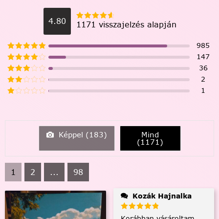
4.80
1171 visszajelzés alapján
985
147
36
2
1
Képpel (
183
)
Mind
(
1171
)
1
2
...
98
Kozák Hajnalka
Korábban vásároltam