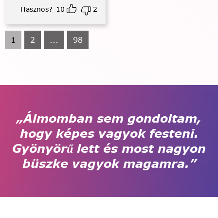
Hasznos?
10
2
1
2
...
98
„Álmomban sem gondoltam,
hogy képes vagyok festeni.
Gyönyörű lett és most nagyon
büszke vagyok magamra.”