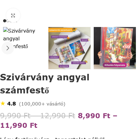
Click to enlarge
Szivárvány angyal
számfestő
★
4.8
(100,000+ vásárló)
9,990
Ft
–
12,990
Ft
8,990
Ft
–
11,990
Ft