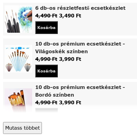
6 db-os részletfestő ecsetkészlet
4,490
Ft
3,490
Ft
Kosárba
10 db-os prémium ecsetkészlet -
Világoskék színben
4,990
Ft
3,990
Ft
Kosárba
10 db-os prémium ecsetkészlet -
Bordó színben
4,990
Ft
3,990
Ft
Kosárba
Mutass többet
Asztali fa festőállvány