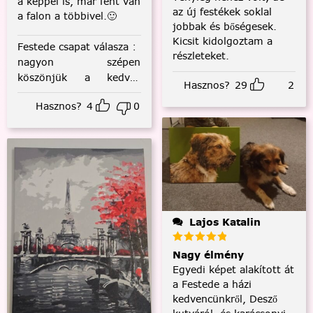
a képpel is, már fent van
az új festékek soklal
a falon a többivel.🙂
jobbak és bőségesek.
Kicsit kidolgoztam a
Festede csapat válasza
:
részleteket.
nagyon szépen
köszönjük a kedves
Hasznos?
29
2
visszajelzést! :)
Hasznos?
4
0
Lajos Katalin
Nagy élmény
Egyedi képet alakított át
a Festede a házi
kedvencünkről, Desző