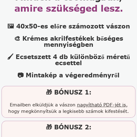
amire szükséged lesz.
🖼️ 40x50-es előre számozott vászon
🎨 Krémes akrilfestékek bőséges
mennyiségben
🖌️ Ecsetszett 4 db különböző méretű
ecsettel
📷 Mintakép a végeredményről
🎁 BÓNUSZ 1:
Emailben elküldjük a vászon
nagyítható PDF-jét is,
hogy megkönnyítsük a legkisebb számok kifestését.
🎁 BÓNUSZ 2: