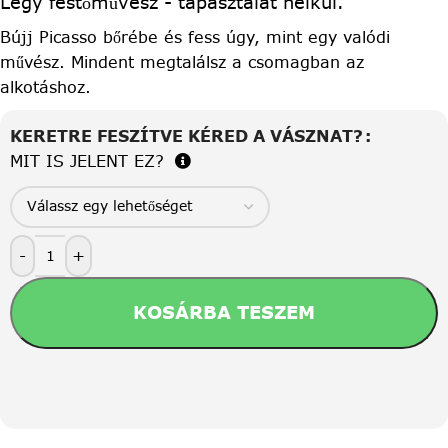
Légy festőművész - tapasztalat nélkül.
Bújj Picasso bőrébe és fess úgy, mint egy valódi
művész. Mindent megtalálsz a csomagban az
alkotáshoz.
KERETRE FESZÍTVE KÉRED A VÁSZNAT?
MIT IS JELENT EZ?
-
+
KOSÁRBA TESZEM