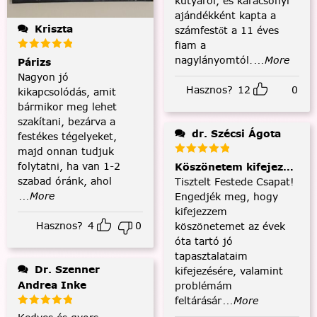
kutyáról, és karácsonyi
ajándékként kapta a
Kriszta
számfestőt a 11 éves
fiam a
nagylányomtól.
...More
Párizs
Nagyon jó
Hasznos?
12
0
kikapcsolódás, amit
bármikor meg lehet
szakítani, bezárva a
dr. Szécsi Ágota
festékes tégelyeket,
majd onnan tudjuk
folytatni, ha van 1-2
Köszönetem kifejezése és
szabad óránk, ahol
Tisztelt Festede Csapat!
...More
Engedjék meg, hogy
kifejezzem
Hasznos?
4
0
köszönetemet az évek
óta tartó jó
tapasztalataim
Dr. Szenner
kifejezésére, valamint
Andrea Inke
problémám
feltárásár
...More