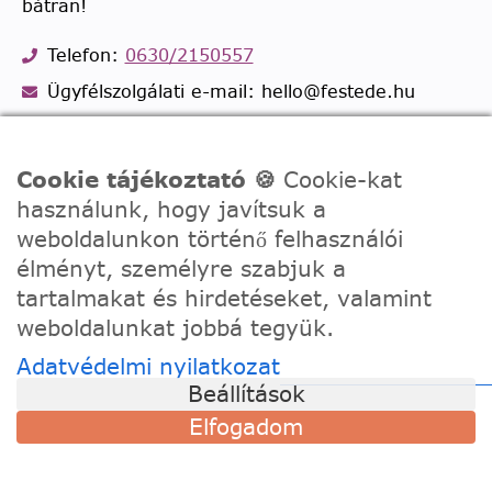
bátran!
Telefon:
0630/2150557
Ügyfélszolgálati e-mail: hello@festede.hu
Egyedi képes számfestőkkel kapcsolatban:
egyedi@festede.hu
Cookie tájékoztató 🍪
Cookie-kat
Facebook Messenger
használunk, hogy javítsuk a
Csatlakozz 19.000 fős
Facebook csoportunkhoz!
weboldalunkon történő felhasználói
élményt, személyre szabjuk a
tartalmakat és hirdetéseket, valamint
weboldalunkat jobbá tegyük.
Adatvédelmi nyilatkozat
Beállítások
Elfogadom
© 2020 - 2026 Festede Kft. Minden jog fenntartva