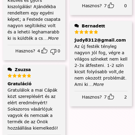
Kedves és gyors
Hasznos?
7
0
kiszolgálás! Ajándékba
rendeltem egy egyéni
képet; a Festede csapata
nagyon segítőkész volt
Bernadett
és a lehető leghamarabb
ki is küldték a cs
...More
judy8312@gmail.com
Az új festék tényleg
Hasznos?
4
0
nagyon jól fog, végre a
világos színeket nem kell
2-3x átfesteni. 1-2 szín
Zsuzsa
kicsit folyósabb volt,de
nem okozott problémát.
Gratuláció
Ami ki
...More
Gratulálok a mai Cápák
közt szereplésért és az
Hasznos?
7
2
elért eredményért!
Sokszoros vásárlójuk
vagyok és nemcsak a
termék de az Önök
hozzáállása kiemelkedő!