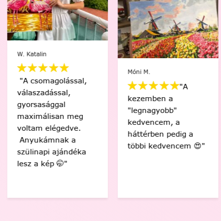
W. Katalin
Móni M.
"A csomagolással,
"A
válaszadással,
kezemben a
gyorsasággal
"legnagyobb"
maximálisan meg
kedvencem, a
voltam elégedve.
háttérben pedig a
Anyukámnak a
többi kedvencem 😍"
szülinapi ajándéka
lesz a kép 🤭"