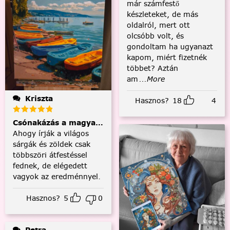
már számfestő
készleteket, de más
oldalról, mert ott
olcsóbb volt, és
gondoltam ha ugyanazt
kapom, miért fizetnék
többet? Aztán
am
...More
Kriszta
Hasznos?
18
4
Csónakázás a magyar tengeren
Ahogy írják a világos
sárgák és zöldek csak
többszöri átfestéssel
fednek, de elégedett
vagyok az eredménnyel.
Hasznos?
5
0
Petra