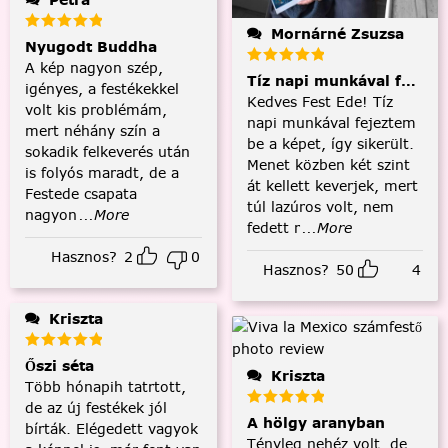
Mornárné Zsuzsa
Nyugodt Buddha
A kép nagyon szép,
Tíz napi munkával fejezt
igényes, a festékekkel
Kedves Fest Ede! Tíz
volt kis problémám,
napi munkával fejeztem
mert néhány szín a
be a képet, így sikerült.
sokadik felkeverés után
Menet közben két szint
is folyós maradt, de a
át kellett keverjek, mert
Festede csapata
túl lazúros volt, nem
nagyon
...More
fedett r
...More
Hasznos?
2
0
Hasznos?
50
4
Kriszta
Őszi séta
Kriszta
Több hónapih tatrtott,
de az új festékek jól
A hölgy aranyban
bírták. Elégedett vagyok
Tényleg nehéz volt, de