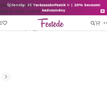
Skip to navigation
Újdonság: AI Varázsszámfestők ✨ | 2
0% bevezető
kedvezmény
Skip to main content
0