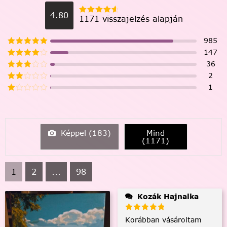
4.80
1171 visszajelzés alapján
985
147
36
2
1
Képpel (
183
)
Mind
(
1171
)
1
2
...
98
Kozák Hajnalka
Korábban vásároltam