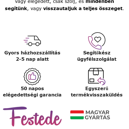
vagy elégedett, csak szólj, és
mindenben
segítünk
, vagy
visszautaljuk a teljes összeget
.
Gyors házhozszállítás
Segítőkész
2-5 nap alatt
ügyfélszolgálat
50 napos
Egyszerű
elégedettségi garancia
termékvisszaküldés