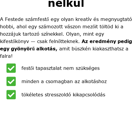
nélkül
A Festede számfestő egy olyan kreatív és megnyugtató
hobbi, ahol egy számozott vászon mezőit töltöd ki a
hozzájuk tartozó színekkel. Olyan, mint egy
kifestőkönyv — csak felnőtteknek.
Az eredmény pedig
egy gyönyörű alkotás,
amit büszkén kiakaszthatsz a
falra!
festői tapasztalat nem szükséges
minden a csomagban az alkotáshoz
tökéletes stresszoldó kikapcsolódás