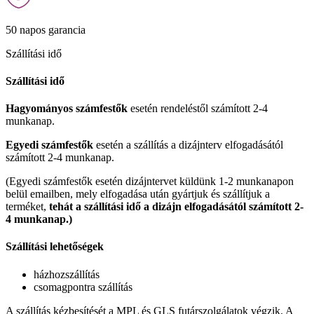
50 napos garancia
Szállítási idő
Szállítási idő
Hagyományos számfestők
esetén rendeléstől számított 2-4
munkanap.
Egyedi számfestők
esetén a szállítás a dizájnterv elfogadásától
számított 2-4 munkanap.
(Egyedi számfestők esetén dizájntervet küldünk 1-2 munkanapon
belül emailben, mely elfogadása után gyártjuk és szállítjuk a
terméket,
tehát a szállítási idő a dizájn elfogadásától számított 2-
4 munkanap.)
Szállítási lehetőségek
házhozszállítás
csomagpontra szállítás
A szállítás kézbesítését a MPL és GLS futárszolgálatok végzik. A