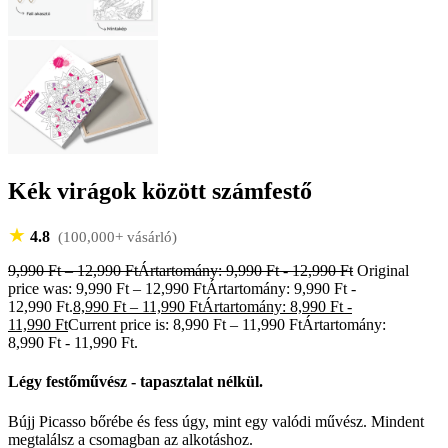
Kék virágok között számfestő
★
4.8
(100,000+ vásárló)
9,990
Ft
–
12,990
Ft
Ártartomány: 9,990 Ft - 12,990 Ft
Original
price was: 9,990 Ft – 12,990 FtÁrtartomány: 9,990 Ft -
12,990 Ft.
8,990
Ft
–
11,990
Ft
Ártartomány: 8,990 Ft -
11,990 Ft
Current price is: 8,990 Ft – 11,990 FtÁrtartomány:
8,990 Ft - 11,990 Ft.
Légy festőművész - tapasztalat nélkül.
Bújj Picasso bőrébe és fess úgy, mint egy valódi művész. Mindent
megtalálsz a csomagban az alkotáshoz.