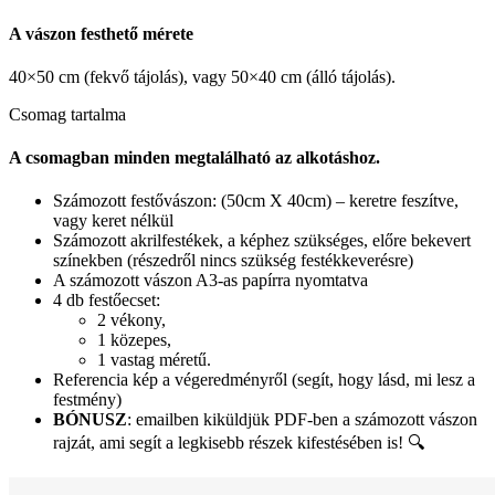
A vászon festhető mérete
40×50 cm (fekvő tájolás), vagy 50×40 cm (álló tájolás).
Csomag tartalma
A csomagban minden megtalálható az alkotáshoz.
Számozott festővászon: (50cm X 40cm) – keretre feszítve,
vagy keret nélkül
Számozott akrilfestékek, a képhez szükséges, előre bekevert
színekben (részedről nincs szükség festékkeverésre)
A számozott vászon A3-as papírra nyomtatva
4 db festőecset:
2 vékony,
1 közepes,
1 vastag méretű.
Referencia kép a végeredményről (segít, hogy lásd, mi lesz a
festmény)
BÓNUSZ
: emailben kiküldjük PDF-ben a számozott vászon
rajzát, ami segít a legkisebb részek kifestésében is! 🔍