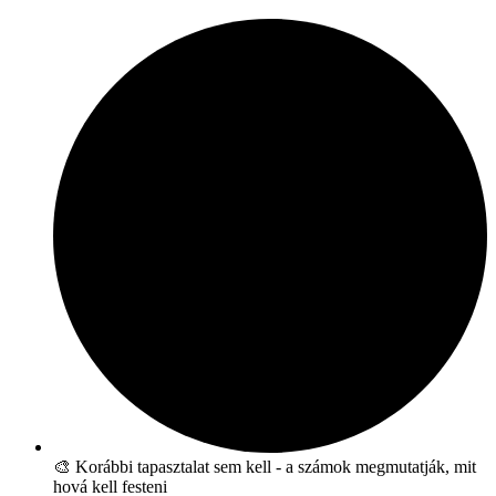
🎨 Korábbi tapasztalat sem kell - a számok megmutatják, mit
hová kell festeni