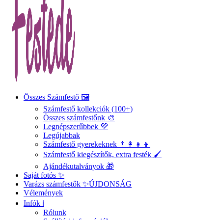
Összes Számfestő 🖼️
Számfestő kollekciók (100+)
Összes számfestőnk 🎨
Legnépszerűbbek 💜
Legújabbak
Számfestő gyerekeknek 👨‍👩‍👧‍👦
Számfestő kiegészítők, extra festék 🖌️
Ajándékutalványok 🎁
Saját fotós ✨
Varázs számfestők ✨
ÚJDONSÁG
Vélemények
Infók ℹ️
Rólunk