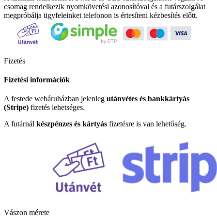
csomag rendelkezik nyomkövetési azonosítóval és a futárszolgálat
megpróbálja ügyfeleinket telefonon is értesíteni kézbesítés előtt.
Fizetés
Fizetési információk
A festede webáruházban jelenleg
utánvétes és bankkártyás
(Stripe)
fizetés lehetséges.
A futárnál
készpénzes és kártyás
fizetésre is van lehetőség.
Vászon mérete