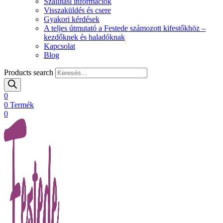
Szállítási információk
Visszaküldés és csere
Gyakori kérdések
A teljes útmutató a Festede számozott kifestőkhöz –
kezdőknek és haladóknak
Kapcsolat
Blog
Products search
0
0
Termék
0