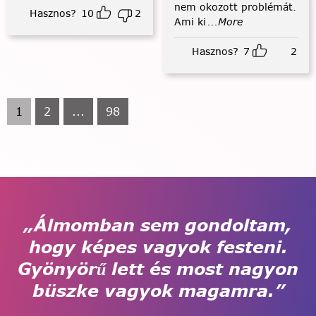
nem okozott problémát.
Hasznos?
10
2
Ami ki
...More
Hasznos?
7
2
1
2
...
98
„Álmomban sem gondoltam,
hogy képes vagyok festeni.
Gyönyörű lett és most nagyon
büszke vagyok magamra.”