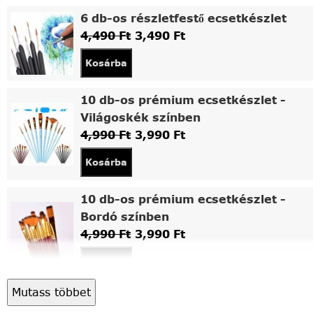
6 db-os részletfestő ecsetkészlet
4,490
Ft
3,490
Ft
Kosárba
10 db-os prémium ecsetkészlet -
Világoskék színben
4,990
Ft
3,990
Ft
Kosárba
10 db-os prémium ecsetkészlet -
Bordó színben
4,990
Ft
3,990
Ft
Kosárba
Mutass többet
Asztali fa festőállvány