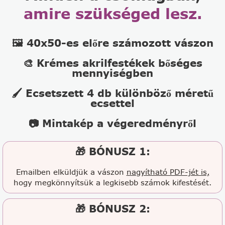
amire szükséged lesz.
🖼️ 40x50-es előre számozott vászon
🎨 Krémes akrilfestékek bőséges
mennyiségben
🖌️ Ecsetszett 4 db különböző méretű
ecsettel
📷 Mintakép a végeredményről
🎁 BÓNUSZ 1:
Emailben elküldjük a vászon
nagyítható PDF-jét is,
hogy megkönnyítsük a legkisebb számok kifestését.
🎁 BÓNUSZ 2: