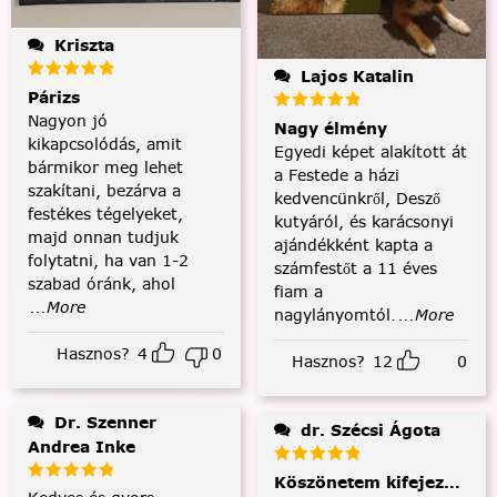
Kriszta
Lajos Katalin
Párizs
Nagyon jó
Nagy élmény
kikapcsolódás, amit
Egyedi képet alakított át
bármikor meg lehet
a Festede a házi
szakítani, bezárva a
kedvencünkről, Desző
festékes tégelyeket,
kutyáról, és karácsonyi
majd onnan tudjuk
ajándékként kapta a
folytatni, ha van 1-2
számfestőt a 11 éves
szabad óránk, ahol
fiam a
...More
nagylányomtól.
...More
Hasznos?
4
0
Hasznos?
12
0
Dr. Szenner
dr. Szécsi Ágota
Andrea Inke
Köszönetem kifejezése és