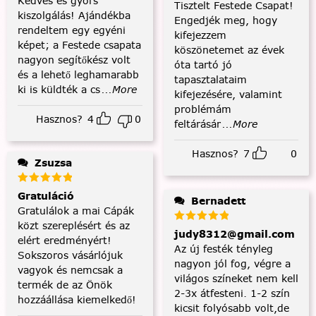
Kedves és gyors
Tisztelt Festede Csapat!
kiszolgálás! Ajándékba
Engedjék meg, hogy
rendeltem egy egyéni
kifejezzem
képet; a Festede csapata
köszönetemet az évek
nagyon segítőkész volt
óta tartó jó
és a lehető leghamarabb
tapasztalataim
ki is küldték a cs
...More
kifejezésére, valamint
problémám
Hasznos?
4
0
feltárásár
...More
Hasznos?
7
0
Zsuzsa
Gratuláció
Bernadett
Gratulálok a mai Cápák
közt szereplésért és az
judy8312@gmail.com
elért eredményért!
Az új festék tényleg
Sokszoros vásárlójuk
nagyon jól fog, végre a
vagyok és nemcsak a
világos színeket nem kell
termék de az Önök
2-3x átfesteni. 1-2 szín
hozzáállása kiemelkedő!
kicsit folyósabb volt,de