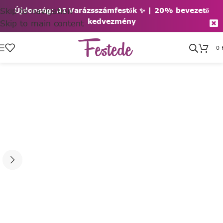
Skip to navigation
Újdonság: AI Varázsszámfestők ✨ | 2
0% bevezető
kedvezmény
Skip to main content
0