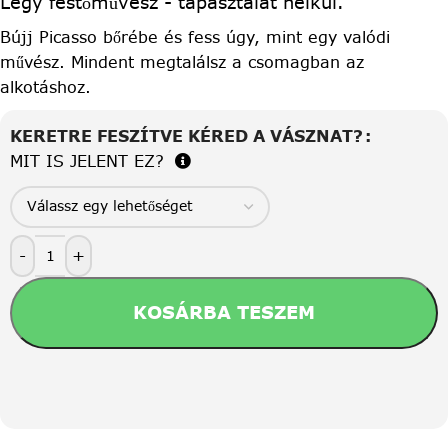
Légy festőművész - tapasztalat nélkül.
Bújj Picasso bőrébe és fess úgy, mint egy valódi
művész. Mindent megtalálsz a csomagban az
alkotáshoz.
KERETRE FESZÍTVE KÉRED A VÁSZNAT?
MIT IS JELENT EZ?
-
+
KOSÁRBA TESZEM