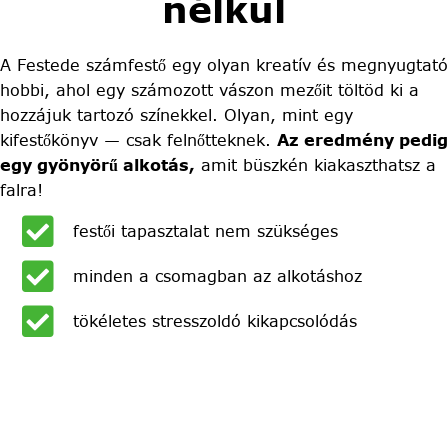
nélkül
A Festede számfestő egy olyan kreatív és megnyugtató
hobbi, ahol egy számozott vászon mezőit töltöd ki a
hozzájuk tartozó színekkel. Olyan, mint egy
kifestőkönyv — csak felnőtteknek.
Az eredmény pedig
egy gyönyörű alkotás,
amit büszkén kiakaszthatsz a
falra!
festői tapasztalat nem szükséges
minden a csomagban az alkotáshoz
tökéletes stresszoldó kikapcsolódás