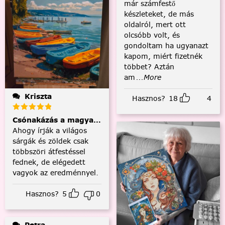
már számfestő
készleteket, de más
oldalról, mert ott
olcsóbb volt, és
gondoltam ha ugyanazt
kapom, miért fizetnék
többet? Aztán
am
...More
Kriszta
Hasznos?
18
4
Csónakázás a magyar tengeren
Ahogy írják a világos
sárgák és zöldek csak
többszöri átfestéssel
fednek, de elégedett
vagyok az eredménnyel.
Hasznos?
5
0
Petra