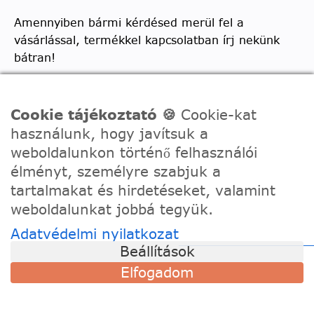
Amennyiben bármi kérdésed merül fel a
vásárlással, termékkel kapcsolatban írj nekünk
bátran!
Telefon:
0630/2150557
Ügyfélszolgálati e-mail: hello@festede.hu
Cookie tájékoztató 🍪
Cookie-kat
használunk, hogy javítsuk a
Egyedi képes számfestőkkel kapcsolatban:
weboldalunkon történő felhasználói
egyedi@festede.hu
élményt, személyre szabjuk a
Facebook Messenger
tartalmakat és hirdetéseket, valamint
Csatlakozz 19.000 fős
Facebook csoportunkhoz!
weboldalunkat jobbá tegyük.
Adatvédelmi nyilatkozat
Beállítások
Elfogadom