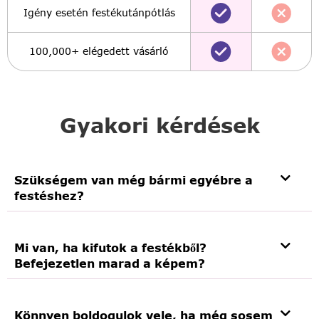
Igény esetén festékutánpótlás
100,000+ elégedett vásárló
Gyakori kérdések
Szükségem van még bármi egyébre a
festéshez?
Mi van, ha kifutok a festékből?
Befejezetlen marad a képem?
Könnyen boldogulok vele, ha még sosem