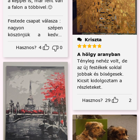
a képpel is, már fent van
a falon a többivel.🙂
Festede csapat válasza
:
nagyon szépen
köszönjük a kedves
Kriszta
visszajelzést! :)
Hasznos?
4
0
A hölgy aranyban
Tényleg nehéz volt, de
az új festékek soklal
jobbak és bőségesek.
Kicsit kidolgoztam a
részleteket.
Hasznos?
29
2