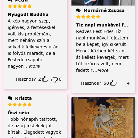
Mornárné Zsuzsa
Nyugodt Buddha
A kép nagyon szép,
Tíz napi munkával fejezt
igényes, a festékekkel
Kedves Fest Ede! Tíz
volt kis problémám,
napi munkával fejeztem
mert néhány szín a
be a képet, így sikerült.
sokadik felkeverés után
Menet közben két szint
is folyós maradt, de a
át kellett keverjek, mert
Festede csapata
túl lazúros volt, nem
nagyon
...More
fedett r
...More
Hasznos?
2
0
Hasznos?
50
4
Kriszta
Őszi séta
Több hónapih tatrtott,
de az új festékek jól
bírták. Elégedett vagyok