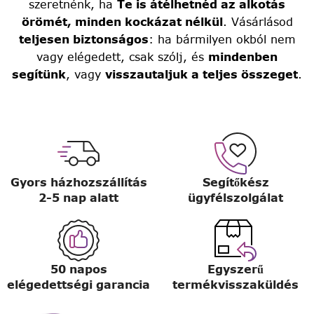
szeretnénk, ha
Te is átélhetnéd az alkotás
örömét, minden kockázat nélkül
. Vásárlásod
teljesen biztonságos
: ha bármilyen okból nem
vagy elégedett, csak szólj, és
mindenben
segítünk
, vagy
visszautaljuk a teljes összeget
.
Gyors házhozszállítás
Segítőkész
2-5 nap alatt
ügyfélszolgálat
50 napos
Egyszerű
elégedettségi garancia
termékvisszaküldés