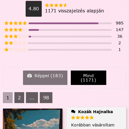
4.80
1171 visszajelzés alapján
985
147
36
2
1
Képpel (
183
)
Mind
(
1171
)
1
2
...
98
Kozák Hajnalka
Korábban vásároltam