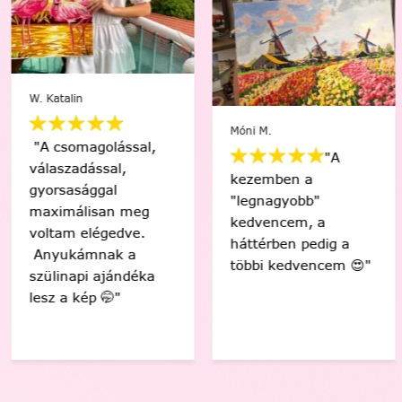
W. Katalin
Móni M.
"A csomagolással,
"A
válaszadással,
kezemben a
gyorsasággal
"legnagyobb"
maximálisan meg
kedvencem, a
voltam elégedve.
háttérben pedig a
Anyukámnak a
többi kedvencem 😍"
szülinapi ajándéka
lesz a kép 🤭"