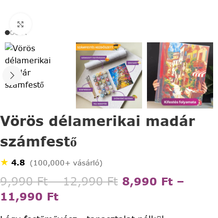
Click to enlarge
Vörös délamerikai madár
számfestő
★
4.8
(100,000+ vásárló)
9,990
Ft
–
12,990
Ft
8,990
Ft
–
11,990
Ft