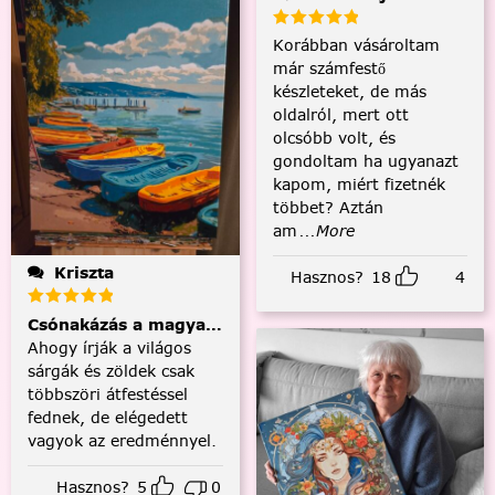
Korábban vásároltam
már számfestő
készleteket, de más
oldalról, mert ott
olcsóbb volt, és
gondoltam ha ugyanazt
kapom, miért fizetnék
többet? Aztán
am
...More
Kriszta
Hasznos?
18
4
Csónakázás a magyar tengeren
Ahogy írják a világos
sárgák és zöldek csak
többszöri átfestéssel
fednek, de elégedett
vagyok az eredménnyel.
Hasznos?
5
0