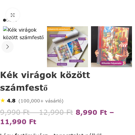
Click to enlarge
Kék virágok között
számfestő
★
4.8
(100,000+ vásárló)
9,990
Ft
–
12,990
Ft
8,990
Ft
–
11,990
Ft