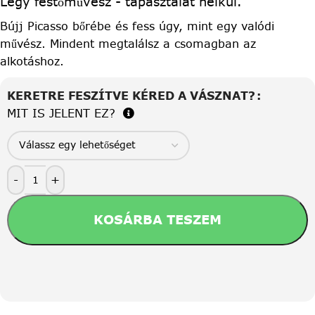
Légy festőművész - tapasztalat nélkül.
Bújj Picasso bőrébe és fess úgy, mint egy valódi
művész. Mindent megtalálsz a csomagban az
alkotáshoz.
KERETRE FESZÍTVE KÉRED A VÁSZNAT?
MIT IS JELENT EZ?
-
+
KOSÁRBA TESZEM