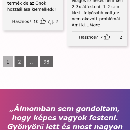
világos színeket nem kell
termék de az Önök
2-3x átfesteni. 1-2 szín
hozzáállása kiemelkedő!
kicsit folyósabb volt,de
nem okozott problémát.
Hasznos?
10
2
Ami ki
...More
Hasznos?
7
2
1
2
...
98
„Álmomban sem gondoltam,
hogy képes vagyok festeni.
Gyönyörű lett és most nagyon