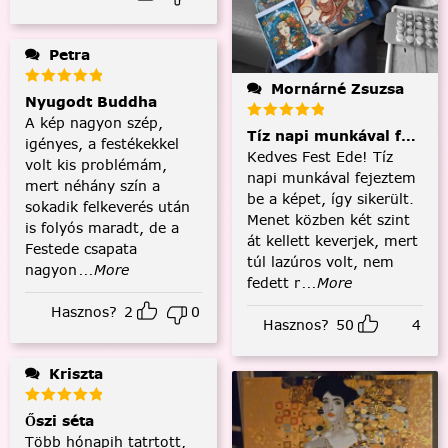
Petra
Mornárné Zsuzsa
Nyugodt Buddha
A kép nagyon szép,
Tíz napi munkával fejezt
igényes, a festékekkel
Kedves Fest Ede! Tíz
volt kis problémám,
napi munkával fejeztem
mert néhány szín a
be a képet, így sikerült.
sokadik felkeverés után
Menet közben két szint
is folyós maradt, de a
át kellett keverjek, mert
Festede csapata
túl lazúros volt, nem
nagyon
...More
fedett r
...More
Hasznos?
2
0
Hasznos?
50
4
Kriszta
Őszi séta
Több hónapih tatrtott,