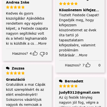
Andrea Inke
Köszönetem kifejezése és
Kedves és gyors
Tisztelt Festede Csapat!
kiszolgálás! Ajándékba
Engedjék meg, hogy
rendeltem egy egyéni
kifejezzem
képet; a Festede csapata
köszönetemet az évek
nagyon segítőkész volt
óta tartó jó
és a lehető leghamarabb
tapasztalataim
ki is küldték a cs
...More
kifejezésére, valamint
problémám
Hasznos?
4
0
feltárásár
...More
Hasznos?
7
0
Zsuzsa
Gratuláció
Bernadett
Gratulálok a mai Cápák
közt szereplésért és az
judy8312@gmail.com
elért eredményért!
Az új festék tényleg
Sokszoros vásárlójuk
nagyon jól fog, végre a
vagyok és nemcsak a