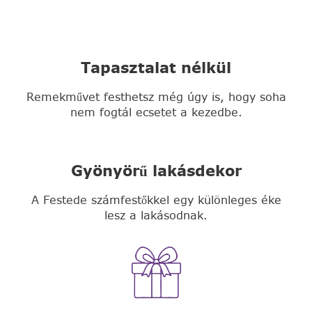
Tapasztalat nélkül
Remekművet festhetsz még úgy is, hogy soha
nem fogtál ecsetet a kezedbe.
Gyönyörű lakásdekor
A Festede számfestőkkel egy különleges éke
lesz a lakásodnak.