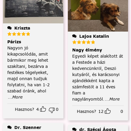
Kriszta
Lajos Katalin
Párizs
Nagyon jó
Nagy élmény
kikapcsolódás, amit
Egyedi képet alakított át
bármikor meg lehet
a Festede a házi
szakítani, bezárva a
kedvencünkről, Desző
festékes tégelyeket,
kutyáról, és karácsonyi
majd onnan tudjuk
ajándékként kapta a
folytatni, ha van 1-2
számfestőt a 11 éves
szabad óránk, ahol
fiam a
...More
nagylányomtól.
...More
Hasznos?
4
0
Hasznos?
12
0
Dr. Szenner
dr. Szécsi Ágota