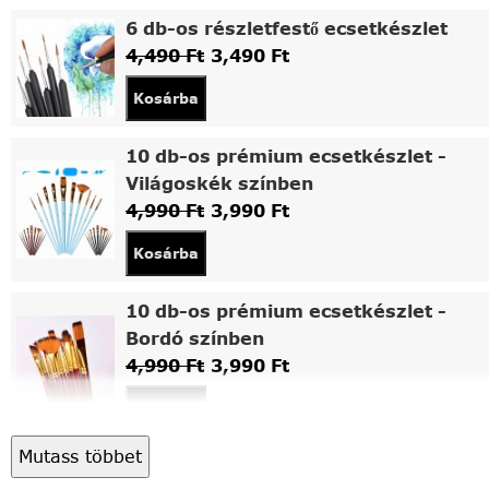
6 db-os részletfestő ecsetkészlet
4,490
Ft
3,490
Ft
Kosárba
10 db-os prémium ecsetkészlet -
Világoskék színben
4,990
Ft
3,990
Ft
Kosárba
10 db-os prémium ecsetkészlet -
Bordó színben
4,990
Ft
3,990
Ft
Kosárba
Mutass többet
Asztali fa festőállvány