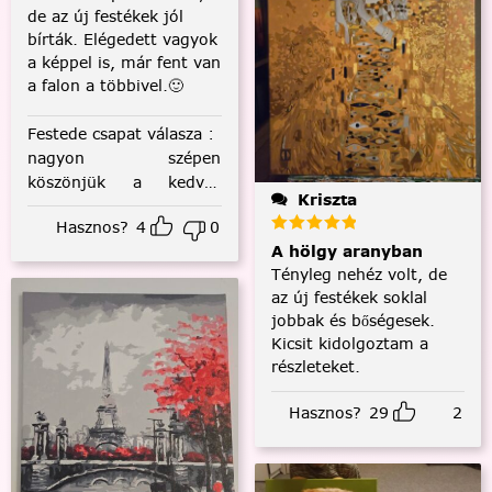
de az új festékek jól
bírták. Elégedett vagyok
a képpel is, már fent van
a falon a többivel.🙂
Festede csapat válasza
:
nagyon szépen
köszönjük a kedves
Kriszta
visszajelzést! :)
Hasznos?
4
0
A hölgy aranyban
Tényleg nehéz volt, de
az új festékek soklal
jobbak és bőségesek.
Kicsit kidolgoztam a
részleteket.
Hasznos?
29
2