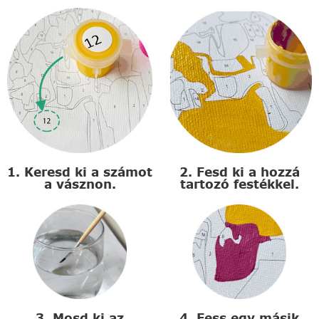
1. Keresd ki a számot
2. Fesd ki a hozzá
a vásznon.
tartozó festékkel.
3. Mosd ki az
4. Fess egy másik