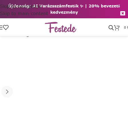
Skip to navigation
Újdonság: AI Varázsszámfestők ✨ | 2
0% bevezető
kedvezmény
Skip to main content
0