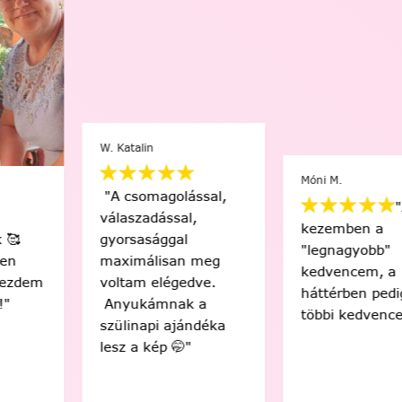
W. Katalin
Móni M.
"A csomagolással,
"A
válaszadással,
kezemben a
gyorsasággal
"legnagyobb"
maximálisan meg
kedvencem, a
voltam elégedve.
háttérben pedig a
Anyukámnak a
többi kedvencem 😍"
szülinapi ajándéka
lesz a kép 🤭"