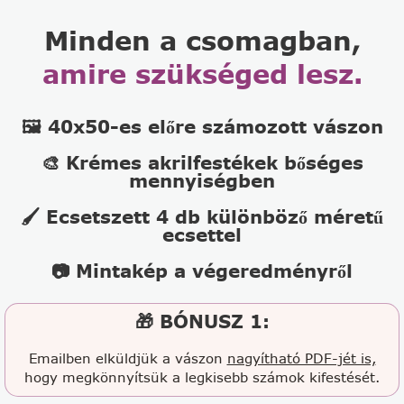
Minden a csomagban,
amire szükséged lesz.
🖼️ 40x50-es előre számozott vászon
🎨 Krémes akrilfestékek bőséges
mennyiségben
🖌️ Ecsetszett 4 db különböző méretű
ecsettel
📷 Mintakép a végeredményről
🎁 BÓNUSZ 1:
Emailben elküldjük a vászon
nagyítható PDF-jét is,
hogy megkönnyítsük a legkisebb számok kifestését.