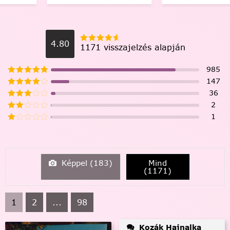
4.80
1171 visszajelzés alapján
985
147
36
2
1
Képpel (
183
)
Mind
(
1171
)
1
2
...
98
Kozák Hajnalka