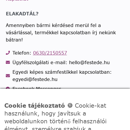
ELAKADTÁL?
Amennyiben bármi kérdésed merül fel a
vásárlással, termékkel kapcsolatban írj nekünk
bátran!
Telefon:
0630/2150557
Ügyfélszolgálati e-mail: hello@festede.hu
Egyedi képes számfestőkkel kapcsolatban:
egyedi@festede.hu
Facebook Messenger
Csatlakozz 19.000 fős
Facebook csoportunkhoz!
Cookie tájékoztató 🍪
Cookie-kat
használunk, hogy javítsuk a
weboldalunkon történő felhasználói
élményt, személyre szabjuk a