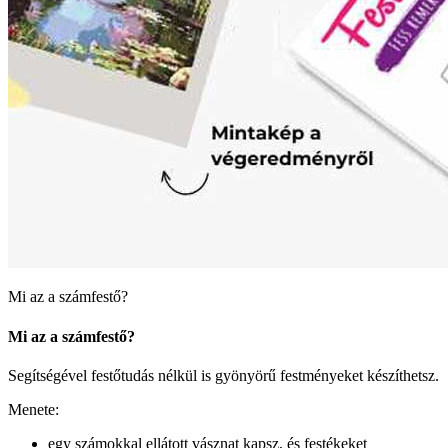
Mi az a számfestő?
Mi az a számfestő?
Segítségével festőtudás nélkül is gyönyörű festményeket készíthetsz.
Menete:
egy számokkal ellátott vásznat kapsz, és festékeket