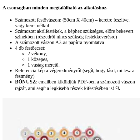
A csomagban minden megtalálható az alkotáshoz.
Számozott festővászon: (50cm X 40cm) – keretre feszítve,
vagy keret nélkül
Számozott akrilfestékek, a képhez szükséges, előre bekevert
színekben (részedről nincs szükség festékkeverésre)
A számozott vászon A3-as papírra nyomtatva
4 db festőecset:
2 vékony,
1 közepes,
1 vastag méretű.
Referencia kép a végeredményről (segít, hogy lásd, mi lesz a
festmény)
BÓNUSZ
: emailben kiküldjük PDF-ben a számozott vászon
rajzát, ami segít a legkisebb részek kifestésében is! 🔍