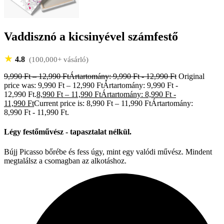
Vaddisznó a kicsinyével számfestő
★
4.8
(100,000+ vásárló)
9,990
Ft
–
12,990
Ft
Ártartomány: 9,990 Ft - 12,990 Ft
Original
price was: 9,990 Ft – 12,990 FtÁrtartomány: 9,990 Ft -
12,990 Ft.
8,990
Ft
–
11,990
Ft
Ártartomány: 8,990 Ft -
11,990 Ft
Current price is: 8,990 Ft – 11,990 FtÁrtartomány:
8,990 Ft - 11,990 Ft.
Légy festőművész - tapasztalat nélkül.
Bújj Picasso bőrébe és fess úgy, mint egy valódi művész. Mindent
megtalálsz a csomagban az alkotáshoz.