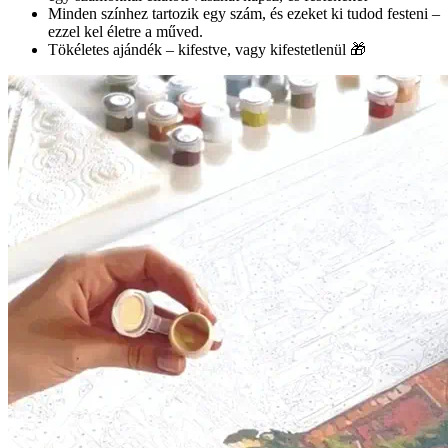
Minden színhez tartozik egy szám, és ezeket ki tudod festeni –
ezzel kel életre a műved.
Tökéletes ajándék – kifestve, vagy kifestetlenül 🎁