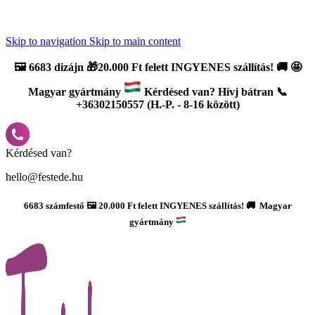
Újdonság: AI Varázsszámfestők ✨ | 2
0% bevezető kedvezmény
Skip to navigation
Skip to main content
🖼️
6683 dizájn 🎁20.000 Ft felett INGYENES szállítás!
🚚
🤩
Magyar gyártmány
Kérdésed van? Hívj bátran 📞
+36302150557 (H.-P. - 8-16 között)
Kérdésed van?
hello@festede.hu
6683 számfestő 🖼️ 20.000 Ft felett INGYENES szállítás! 🚚 Magyar
gyártmány