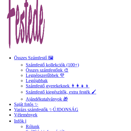
Összes Számfestő 🖼️
Számfestő kollekciók (100+)
Összes számfestőnk 🎨
Legnépszerűbbek 💜
Legújabbak
Számfestő gyerekeknek 👨‍👩‍👧‍👦
Számfestő kiegészítők, extra festék 🖌️
Ajándékutalványok 🎁
Saját fotós ✨
Varázs számfestők ✨
ÚJDONSÁG
Vélemények
Infók ℹ️
Rólunk