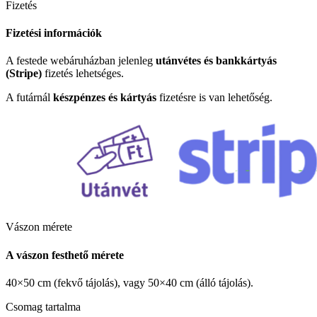
Fizetés
Fizetési információk
A festede webáruházban jelenleg
utánvétes és bankkártyás
(Stripe)
fizetés lehetséges.
A futárnál
készpénzes és kártyás
fizetésre is van lehetőség.
Vászon mérete
A vászon festhető mérete
40×50 cm (fekvő tájolás), vagy 50×40 cm (álló tájolás).
Csomag tartalma