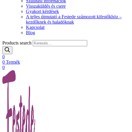
Szállítási információk
Visszaküldés és csere
Gyakori kérdések
A teljes útmutató a Festede számozott kifestőkhöz –
kezdőknek és haladóknak
Kapcsolat
Blog
Products search
0
0
Termék
0