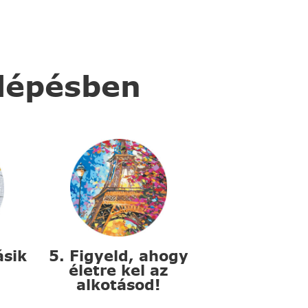
 lépésben
ásik
5. Figyeld, ahogy
életre kel az
alkotásod!