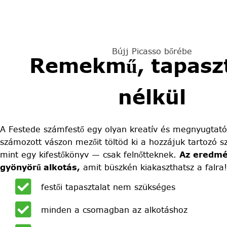
Bújj Picasso bőrébe
Remekmű, tapaszt
nélkül
A Festede számfestő egy olyan kreatív és megnyugtató
számozott vászon mezőit töltöd ki a hozzájuk tartozó sz
mint egy kifestőkönyv — csak felnőtteknek.
Az eredmé
gyönyörű alkotás,
amit büszkén kiakaszthatsz a falra!
festői tapasztalat nem szükséges
minden a csomagban az alkotáshoz