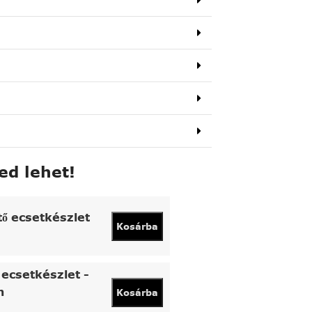
ed lehet!
tő ecsetkészlet
Kosárba
ecsetkészlet -
n
Kosárba