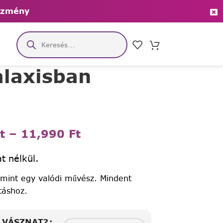
ezmény
alaxisban
t
–
11,990
Ft
t nélkül.
 mint egy valódi művész. Mindent
táshoz.
A VÁSZNAT?