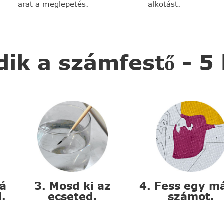
arat a meglepetés.
alkotást.
k a számfestő - 5
zá
3. Mosd ki az
4. Fess egy m
l.
ecseted.
számot.