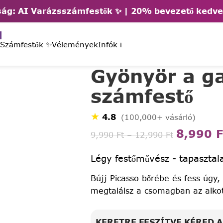
ág: AI Varázsszámfestők ✨ | 2
0% bevezető kedv
 Számfestők ✨
Vélemények
Infók ℹ️
Gyönyör a g
számfestő
★
4.8
(100,000+ vásárló)
8,990
F
9,990
Ft
–
12,990
Ft
Légy festőművész - tapasztala
Bújj Picasso bőrébe és fess úgy,
megtalálsz a csomagban az alko
KERETRE FESZÍTVE KÉRED 