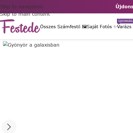
Skip to navigation
Újdons
Skip to main content
ÚJDONSÁG
Összes Számfestő 🖼️
Saját Fotós ✨
Varázs