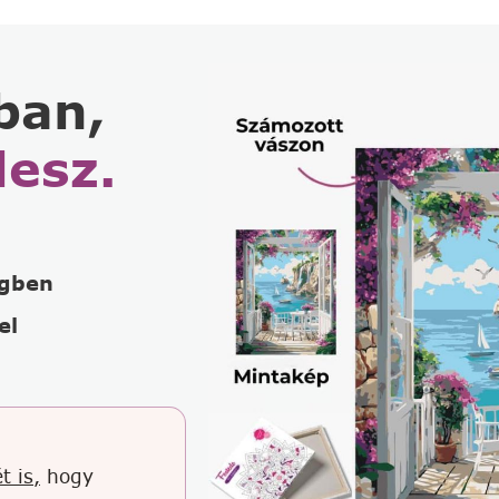
ban,
lesz.
égben
el
t is,
hogy