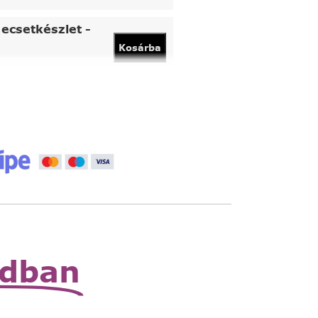
ecsetkészlet -
Kosárba
vány
Kosárba
 állítható nagyító
Read
More
zható zsebnagyító
Read
More
odban