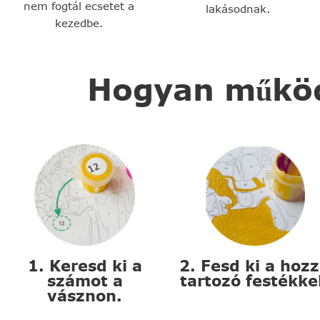
nem fogtál ecsetet a
lakásodnak.
kezedbe.
Hogyan működi
1. Keresd ki a
2. Fesd ki a hoz
számot a
tartozó festékke
vásznon.