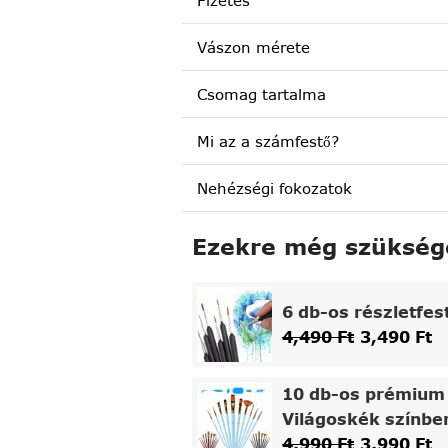
Fizetés
Vászon mérete
Csomag tartalma
Mi az a számfestő?
Nehézségi fokozatok
Ezekre még szükség
6 db-os részletfes
4,490
Ft
3,490
Ft
10 db-os prémium 
Világoskék színbe
4,990
Ft
3,990
Ft