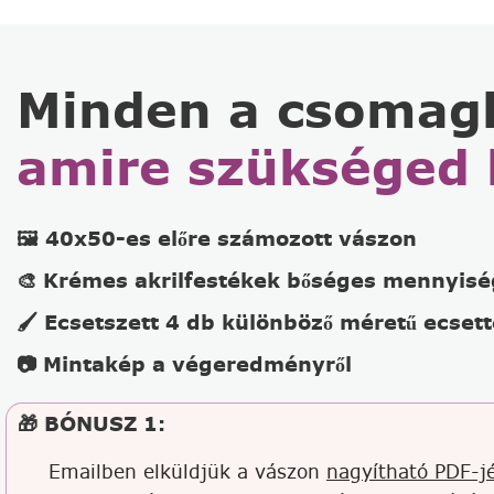
Minden a csomag
amire szükséged 
🖼️ 40x50-es előre számozott vászon
🎨 Krémes akrilfestékek bőséges mennyis
🖌️ Ecsetszett 4 db különböző méretű ecsett
📷 Mintakép a végeredményről
🎁 BÓNUSZ 1:
Emailben elküldjük a vászon
nagyítható PDF-jé