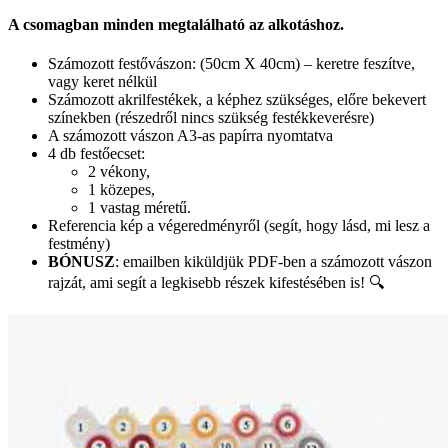
A csomagban minden megtalálható az alkotáshoz.
Számozott festővászon: (50cm X 40cm) – keretre feszítve,
vagy keret nélkül
Számozott akrilfestékek, a képhez szükséges, előre bekevert
színekben (részedről nincs szükség festékkeverésre)
A számozott vászon A3-as papírra nyomtatva
4 db festőecset:
2 vékony,
1 közepes,
1 vastag méretű.
Referencia kép a végeredményről (segít, hogy lásd, mi lesz a
festmény)
BÓNUSZ
: emailben kiküldjük PDF-ben a számozott vászon
rajzát, ami segít a legkisebb részek kifestésében is! 🔍