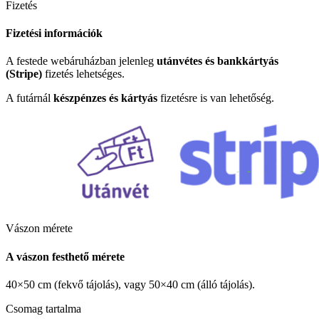
Fizetés
Fizetési információk
A festede webáruházban jelenleg
utánvétes és bankkártyás
(Stripe)
fizetés lehetséges.
A futárnál
készpénzes és kártyás
fizetésre is van lehetőség.
Vászon mérete
A vászon festhető mérete
40×50 cm (fekvő tájolás), vagy 50×40 cm (álló tájolás).
Csomag tartalma