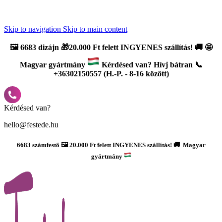
Újdonság: AI Varázsszámfestők ✨ | 2
0% bevezető kedvezmény
Skip to navigation
Skip to main content
🖼️
6683 dizájn 🎁20.000 Ft felett INGYENES szállítás!
🚚
🤩
Magyar gyártmány
Kérdésed van? Hívj bátran 📞
+36302150557 (H.-P. - 8-16 között)
Kérdésed van?
hello@festede.hu
6683 számfestő 🖼️ 20.000 Ft felett INGYENES szállítás! 🚚 Magyar
gyártmány