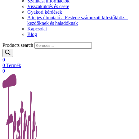
Szállítási információk
Visszaküldés és csere
Gyakori kérdések
A teljes útmutató a Festede számozott kifestőkhöz –
kezdőknek és haladóknak
Kapcsolat
Blog
Products search
0
0
Termék
0