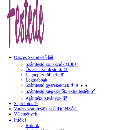
Összes Számfestő 🖼️
Számfestő kollekciók (100+)
Összes számfestőnk 🎨
Legnépszerűbbek 💜
Legújabbak
Számfestő gyerekeknek 👨‍👩‍👧‍👦
Számfestő kiegészítők, extra festék 🖌️
Ajándékutalványok 🎁
Saját fotós ✨
Varázs számfestők ✨
ÚJDONSÁG
Vélemények
Infók ℹ️
Rólunk