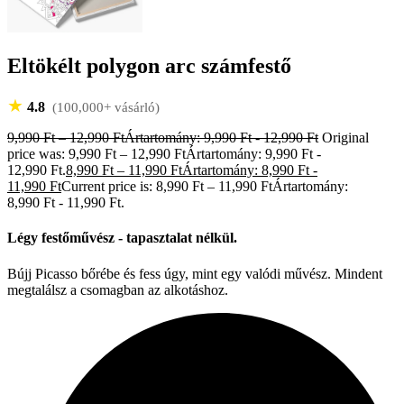
Eltökélt polygon arc számfestő
★
4.8
(100,000+ vásárló)
9,990
Ft
–
12,990
Ft
Ártartomány: 9,990 Ft - 12,990 Ft
Original
price was: 9,990 Ft – 12,990 FtÁrtartomány: 9,990 Ft -
12,990 Ft.
8,990
Ft
–
11,990
Ft
Ártartomány: 8,990 Ft -
11,990 Ft
Current price is: 8,990 Ft – 11,990 FtÁrtartomány:
8,990 Ft - 11,990 Ft.
Légy festőművész - tapasztalat nélkül.
Bújj Picasso bőrébe és fess úgy, mint egy valódi művész. Mindent
megtalálsz a csomagban az alkotáshoz.