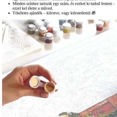
Minden színhez tartozik egy szám, és ezeket ki tudod festeni –
ezzel kel életre a műved.
Tökéletes ajándék – kifestve, vagy kifestetlenül 🎁