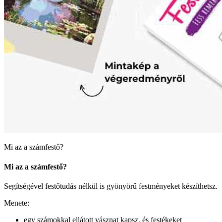
Mi az a számfestő?
Mi az a számfestő?
Segítségével festőtudás nélkül is gyönyörű festményeket készíthetsz.
Menete:
egy számokkal ellátott vásznat kapsz, és festékeket