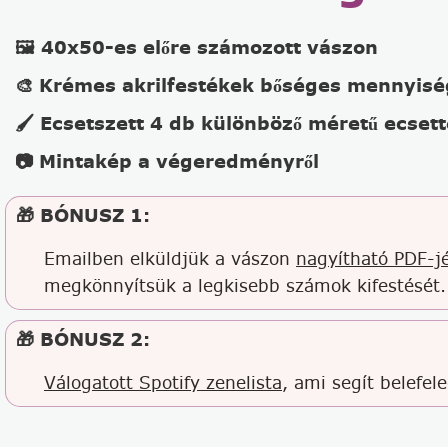
🖼️ 40x50-es előre számozott vászon
🎨 Krémes akrilfestékek bőséges mennyis
🖌️ Ecsetszett 4 db különböző méretű ecsett
📷 Mintakép a végeredményről
🎁 BÓNUSZ 1:
Emailben elküldjük a vászon
nagyítható PDF-jé
megkönnyítsük a legkisebb számok kifestését.
🎁 BÓNUSZ 2:
Válogatott Spotify zenelista
, ami segít belefel