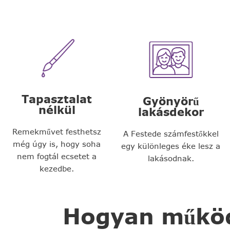
Tapasztalat
Gyönyörű
nélkül
lakásdekor
Remekművet festhetsz
A Festede számfestőkkel
még úgy is, hogy soha
egy különleges éke lesz a
nem fogtál ecsetet a
lakásodnak.
kezedbe.
Hogyan működi