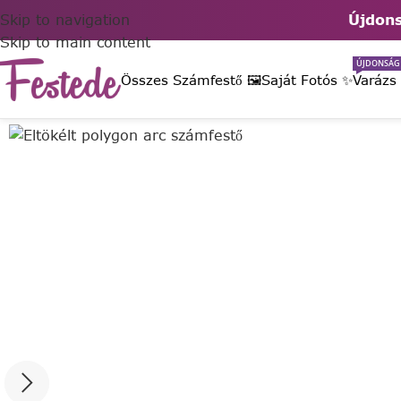
Skip to navigation
Újdons
Skip to main content
ÚJDONSÁG
Összes Számfestő 🖼️
Saját Fotós ✨
Varázs