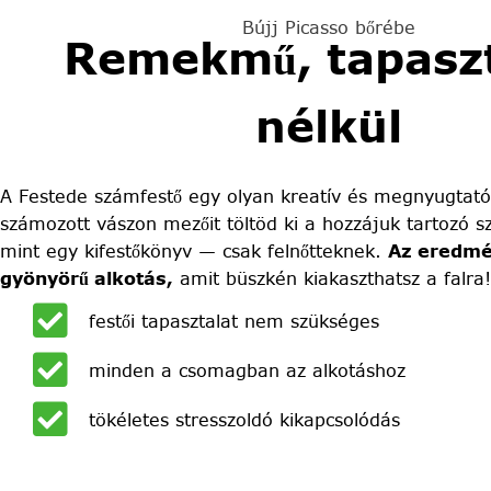
Bújj Picasso bőrébe
Remekmű, tapaszt
nélkül
A Festede számfestő egy olyan kreatív és megnyugtató
számozott vászon mezőit töltöd ki a hozzájuk tartozó sz
mint egy kifestőkönyv — csak felnőtteknek.
Az eredmé
gyönyörű alkotás,
amit büszkén kiakaszthatsz a falra!
festői tapasztalat nem szükséges
minden a csomagban az alkotáshoz
tökéletes stresszoldó kikapcsolódás