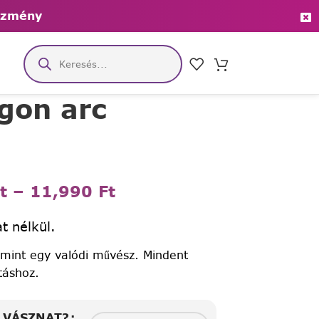
ezmény
ygon arc
t
–
11,990
Ft
t nélkül.
 mint egy valódi művész. Mindent
táshoz.
A VÁSZNAT?