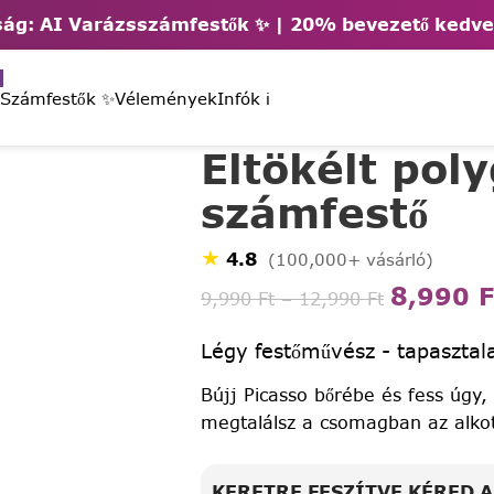
ág: AI Varázsszámfestők ✨ | 2
0% bevezető kedv
 Számfestők ✨
Vélemények
Infók ℹ️
Eltökélt pol
számfestő
★
4.8
(100,000+ vásárló)
8,990
F
9,990
Ft
–
12,990
Ft
Légy festőművész - tapasztala
Bújj Picasso bőrébe és fess úgy,
megtalálsz a csomagban az alko
KERETRE FESZÍTVE KÉRED 