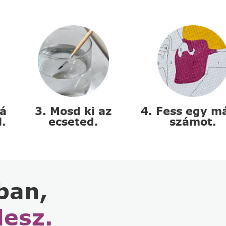
zá
3. Mosd ki az
4. Fess egy m
l.
ecseted.
számot.
ban,
lesz.