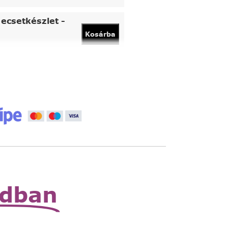
ecsetkészlet -
Kosárba
vány
Kosárba
 állítható nagyító
Read
More
zható zsebnagyító
Read
More
odban