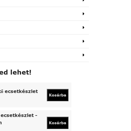
ed lehet!
tő ecsetkészlet
Kosárba
ecsetkészlet -
n
Kosárba