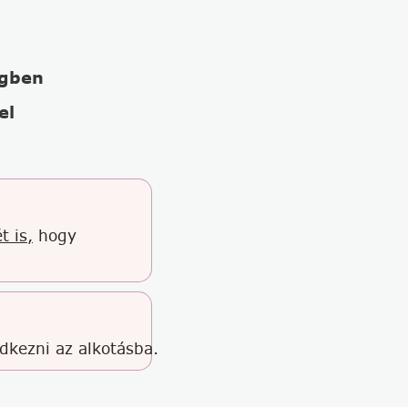
égben
el
t is,
hogy
edkezni az alkotásba.