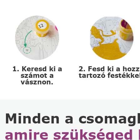
1. Keresd ki a
2. Fesd ki a hoz
számot a
tartozó festékke
vásznon.
Minden a csomag
amire szükséged 