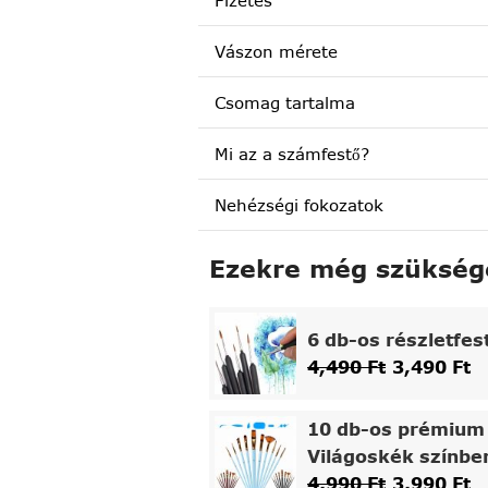
Fizetés
Vászon mérete
Csomag tartalma
Mi az a számfestő?
Nehézségi fokozatok
Ezekre még szükség
6 db-os részletfes
4,490
Ft
3,490
Ft
10 db-os prémium 
Világoskék színbe
4,990
Ft
3,990
Ft