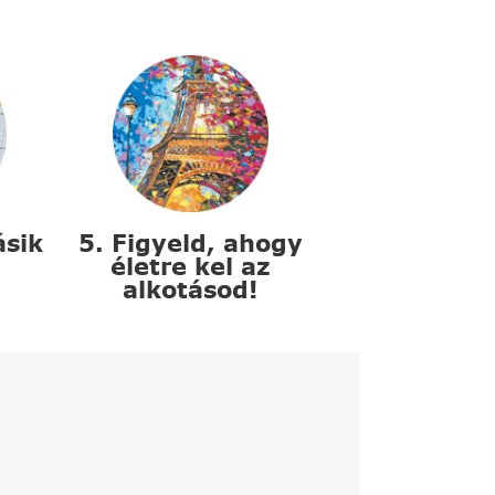
ásik
5. Figyeld, ahogy
életre kel az
alkotásod!