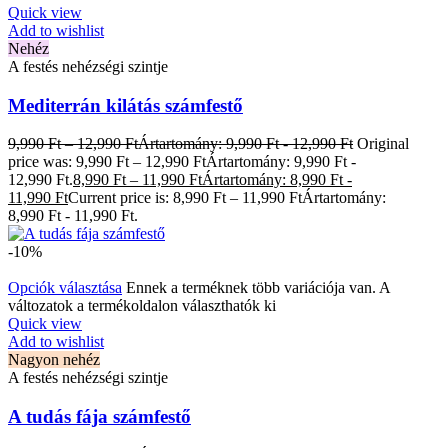
Quick view
Add to wishlist
Nehéz
A festés nehézségi szintje
Mediterrán kilátás számfestő
9,990
Ft
–
12,990
Ft
Ártartomány: 9,990 Ft - 12,990 Ft
Original
price was: 9,990 Ft – 12,990 FtÁrtartomány: 9,990 Ft -
12,990 Ft.
8,990
Ft
–
11,990
Ft
Ártartomány: 8,990 Ft -
11,990 Ft
Current price is: 8,990 Ft – 11,990 FtÁrtartomány:
8,990 Ft - 11,990 Ft.
-10%
Opciók választása
Ennek a terméknek több variációja van. A
változatok a termékoldalon választhatók ki
Quick view
Add to wishlist
Nagyon nehéz
A festés nehézségi szintje
A tudás fája számfestő