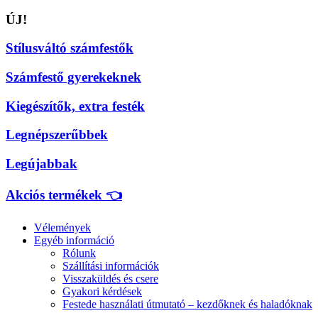
ÚJ!
Stílusváltó számfestők
Számfestő gyerekeknek
Kiegészítők, extra festék
Legnépszerűbbek
Legújabbak
Akciós termékek 👈
Vélemények
Egyéb információ
Rólunk
Szállítási információk
Visszaküldés és csere
Gyakori kérdések
Festede használati útmutató – kezdőknek és haladóknak