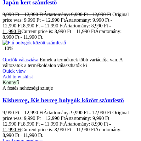
Japán kert számfestő
9,990
Ft
–
12,990
Ft
Ártartomány: 9,990 Ft - 12,990 Ft
Original
price was: 9,990 Ft – 12,990 FtÁrtartomány: 9,990 Ft -
12,990 Ft.
8,990
Ft
–
11,990
Ft
Ártartomány: 8,990 Ft -
11,990 Ft
Current price is: 8,990 Ft – 11,990 FtÁrtartomány:
8,990 Ft - 11,990 Ft.
-10%
Opciók választása
Ennek a terméknek több variációja van. A
változatok a termékoldalon választhatók ki
Quick view
Add to wishlist
Könnyű
A festés nehézségi szintje
Kisherceg, Kis herceg bolygók között számfestő
9,990
Ft
–
12,990
Ft
Ártartomány: 9,990 Ft - 12,990 Ft
Original
price was: 9,990 Ft – 12,990 FtÁrtartomány: 9,990 Ft -
12,990 Ft.
8,990
Ft
–
11,990
Ft
Ártartomány: 8,990 Ft -
11,990 Ft
Current price is: 8,990 Ft – 11,990 FtÁrtartomány:
8,990 Ft - 11,990 Ft.
Load more products