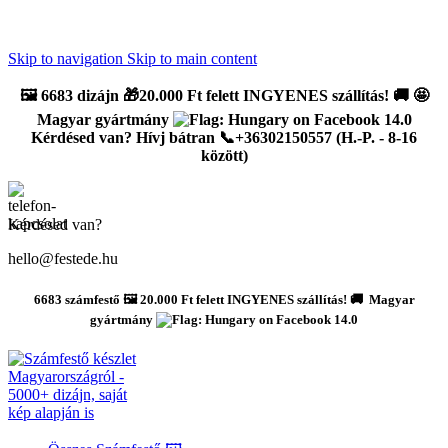
Újdonság: AI Varázsszámfestők ✨ | 2
0% bevezető kedvezmény
Skip to navigation
Skip to main content
🖼️
6683 dizájn 🎁20.000 Ft felett INGYENES szállítás!
🚚
🤩
Magyar gyártmány
Kérdésed van? Hívj bátran 📞+36302150557 (H.-P. - 8-16
között)
Kérdésed van?
hello@festede.hu
6683 számfestő 🖼️ 20.000 Ft felett INGYENES szállítás! 🚚 Magyar
gyártmány