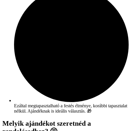
Ezáltal megtapasztalható a festés élménye, korábbi tapasztalat
nélkül. Ajándéknak is ideális választás. 🎁
Melyik ajándékot szeretnéd a