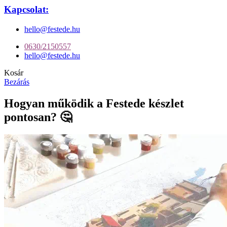
Kapcsolat:
hello@festede.hu
0630/2150557
hello@festede.hu
Kosár
Bezárás
Hogyan működik a Festede készlet
pontosan? 🤔