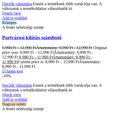
Opciók választása
Ennek a terméknek több variációja van. A
változatok a termékoldalon választhatók ki
Quick view
Add to wishlist
Közepes
A festés nehézségi szintje
Partvárosi kilátás számfestő
9,990
Ft
–
12,990
Ft
Ártartomány: 9,990 Ft - 12,990 Ft
Original
price was: 9,990 Ft – 12,990 FtÁrtartomány: 9,990 Ft -
12,990 Ft.
8,990
Ft
–
11,990
Ft
Ártartomány: 8,990 Ft -
11,990 Ft
Current price is: 8,990 Ft – 11,990 FtÁrtartomány:
8,990 Ft - 11,990 Ft.
-10%
Opciók választása
Ennek a terméknek több variációja van. A
változatok a termékoldalon választhatók ki
Quick view
Add to wishlist
Nagyon nehéz
A festés nehézségi szintje