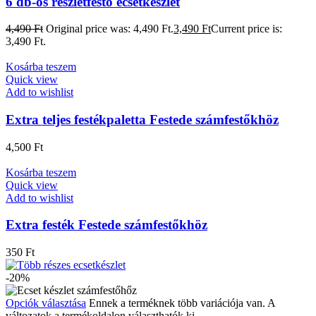
6 db-os részletfestő ecsetkészlet
4,490
Ft
Original price was: 4,490 Ft.
3,490
Ft
Current price is:
3,490 Ft.
Kosárba teszem
Quick view
Add to wishlist
Extra teljes festékpaletta Festede számfestőkhöz
4,500
Ft
Kosárba teszem
Quick view
Add to wishlist
Extra festék Festede számfestőkhöz
350
Ft
-20%
Opciók választása
Ennek a terméknek több variációja van. A
változatok a termékoldalon választhatók ki