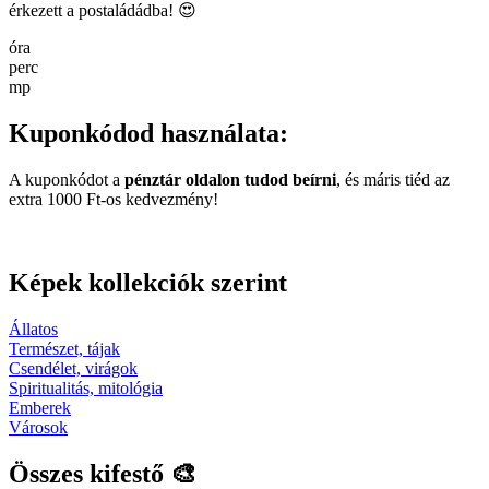
érkezett a postaládádba! 😍
óra
perc
mp
Kuponkódod használata:
A kuponkódot a
pénztár oldalon tudod beírni
, és máris tiéd az
extra 1000 Ft-os kedvezmény!
Képek kollekciók szerint
Állatos
Természet, tájak
Csendélet, virágok
Spiritualitás, mitológia
Emberek
Városok
Összes kifestő 🎨