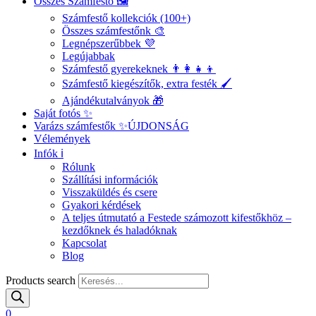
Összes Számfestő 🖼️
Számfestő kollekciók (100+)
Összes számfestőnk 🎨
Legnépszerűbbek 💜
Legújabbak
Számfestő gyerekeknek 👨‍👩‍👧‍👦
Számfestő kiegészítők, extra festék 🖌️
Ajándékutalványok 🎁
Saját fotós ✨
Varázs számfestők ✨
ÚJDONSÁG
Vélemények
Infók ℹ️
Rólunk
Szállítási információk
Visszaküldés és csere
Gyakori kérdések
A teljes útmutató a Festede számozott kifestőkhöz –
kezdőknek és haladóknak
Kapcsolat
Blog
Products search
0