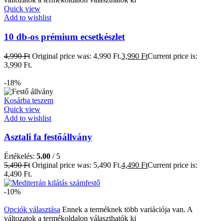
Quick view
Add to wishlist
10 db-os prémium ecsetkészlet
4,990
Ft
Original price was: 4,990 Ft.
3,990
Ft
Current price is:
3,990 Ft.
-18%
Kosárba teszem
Quick view
Add to wishlist
Asztali fa festőállvány
Értékelés:
5.00
/ 5
5,490
Ft
Original price was: 5,490 Ft.
4,490
Ft
Current price is:
4,490 Ft.
-10%
Opciók választása
Ennek a terméknek több variációja van. A
változatok a termékoldalon választhatók ki