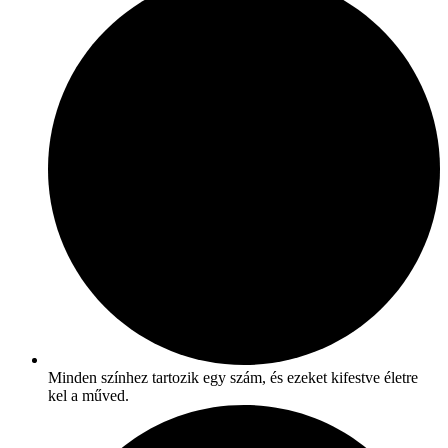
Minden színhez tartozik egy szám, és ezeket kifestve életre
kel a műved.