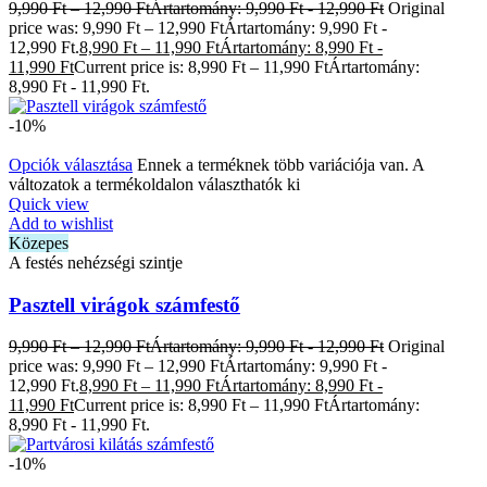
9,990
Ft
–
12,990
Ft
Ártartomány: 9,990 Ft - 12,990 Ft
Original
price was: 9,990 Ft – 12,990 FtÁrtartomány: 9,990 Ft -
12,990 Ft.
8,990
Ft
–
11,990
Ft
Ártartomány: 8,990 Ft -
11,990 Ft
Current price is: 8,990 Ft – 11,990 FtÁrtartomány:
8,990 Ft - 11,990 Ft.
-10%
Opciók választása
Ennek a terméknek több variációja van. A
változatok a termékoldalon választhatók ki
Quick view
Add to wishlist
Közepes
A festés nehézségi szintje
Pasztell virágok számfestő
9,990
Ft
–
12,990
Ft
Ártartomány: 9,990 Ft - 12,990 Ft
Original
price was: 9,990 Ft – 12,990 FtÁrtartomány: 9,990 Ft -
12,990 Ft.
8,990
Ft
–
11,990
Ft
Ártartomány: 8,990 Ft -
11,990 Ft
Current price is: 8,990 Ft – 11,990 FtÁrtartomány:
8,990 Ft - 11,990 Ft.
-10%