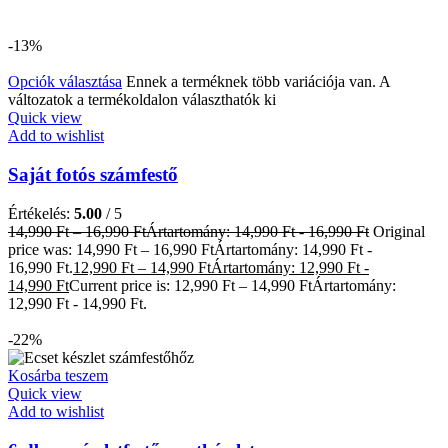
-13%
Opciók választása
Ennek a terméknek több variációja van. A
változatok a termékoldalon választhatók ki
Quick view
Add to wishlist
Saját fotós számfestő
Értékelés:
5.00
/ 5
14,990
Ft
–
16,990
Ft
Ártartomány: 14,990 Ft - 16,990 Ft
Original
price was: 14,990 Ft – 16,990 FtÁrtartomány: 14,990 Ft -
16,990 Ft.
12,990
Ft
–
14,990
Ft
Ártartomány: 12,990 Ft -
14,990 Ft
Current price is: 12,990 Ft – 14,990 FtÁrtartomány:
12,990 Ft - 14,990 Ft.
-22%
Kosárba teszem
Quick view
Add to wishlist