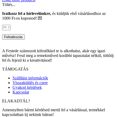
Töltés...
Iratkozz fel a hírlevelünkre,
és küldjük első vásárlásodhoz az
1000 Ft-os kuponod! 💌
Feliratkozás
A Festede számozott kifestőkkel te is alkothatsz, akár egy igazi
művész! Fesd meg a remekműved korábbi tapasztalat nélkül, töltődj
fel és fejezd ki a kreativitásod!
TÁMOGATÁS
Szállítási információk
Visszaküldés és csere
Gyakori kérdések
Kapcsolat
ELAKADTÁL?
Amennyiben bármi kérdésed merül fel a vásárlással, termékkel
kapcsolatban írj nekünk bátran!