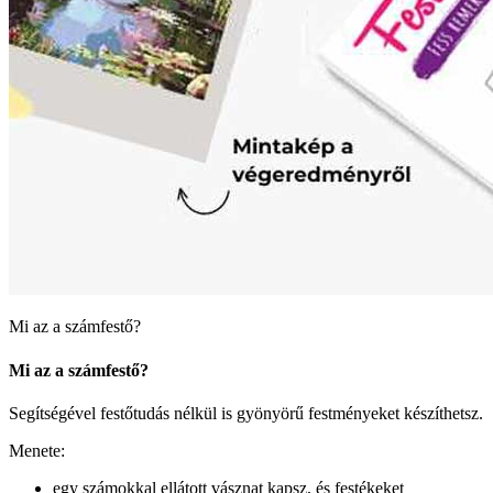
Mi az a számfestő?
Mi az a számfestő?
Segítségével festőtudás nélkül is gyönyörű festményeket készíthetsz.
Menete:
egy számokkal ellátott vásznat kapsz, és festékeket