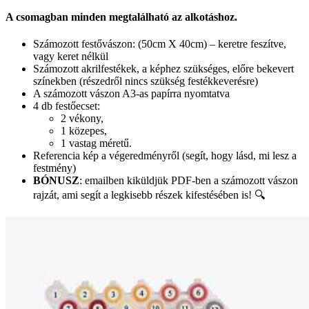
A csomagban minden megtalálható az alkotáshoz.
Számozott festővászon: (50cm X 40cm) – keretre feszítve,
vagy keret nélkül
Számozott akrilfestékek, a képhez szükséges, előre bekevert
színekben (részedről nincs szükség festékkeverésre)
A számozott vászon A3-as papírra nyomtatva
4 db festőecset:
2 vékony,
1 közepes,
1 vastag méretű.
Referencia kép a végeredményről (segít, hogy lásd, mi lesz a
festmény)
BÓNUSZ
: emailben kiküldjük PDF-ben a számozott vászon
rajzát, ami segít a legkisebb részek kifestésében is! 🔍