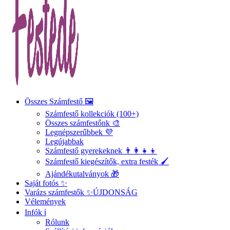
Összes Számfestő 🖼️
Számfestő kollekciók (100+)
Összes számfestőnk 🎨
Legnépszerűbbek 💜
Legújabbak
Számfestő gyerekeknek 👨‍👩‍👧‍👦
Számfestő kiegészítők, extra festék 🖌️
Ajándékutalványok 🎁
Saját fotós ✨
Varázs számfestők ✨
ÚJDONSÁG
Vélemények
Infók ℹ️
Rólunk