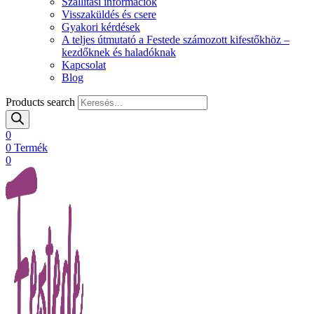
Szállítási információk
Visszaküldés és csere
Gyakori kérdések
A teljes útmutató a Festede számozott kifestőkhöz –
kezdőknek és haladóknak
Kapcsolat
Blog
Products search
0
0
Termék
0