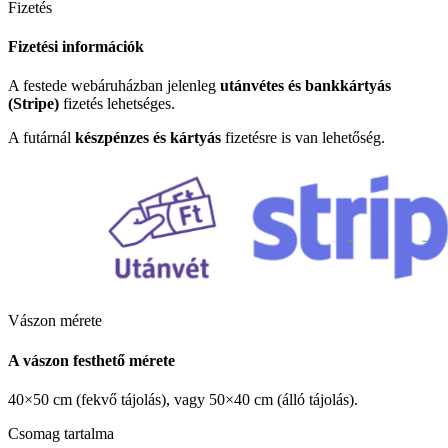
Fizetés
Fizetési információk
A festede webáruházban jelenleg
utánvétes és bankkártyás
(Stripe)
fizetés lehetséges.
A futárnál
készpénzes és kártyás
fizetésre is van lehetőség.
Vászon mérete
A vászon festhető mérete
40×50 cm (fekvő tájolás), vagy 50×40 cm (álló tájolás).
Csomag tartalma