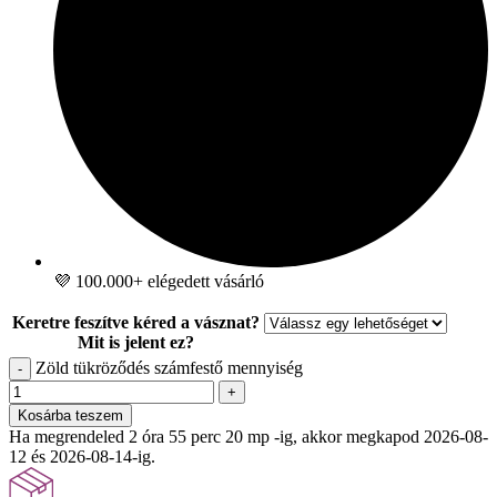
💜 100.000+ elégedett vásárló
Keretre feszítve kéred a vásznat?
Mit is jelent ez?
Zöld tükröződés számfestő mennyiség
-
+
Kosárba teszem
Ha megrendeled 2 óra 55 perc 19 mp -ig, akkor megkapod 2026-08-
12 és 2026-08-14-ig.