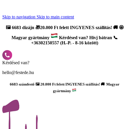
Újdonság: AI Varázsszámfestők ✨ | 2
0% bevezető kedvezmény
Skip to navigation
Skip to main content
🖼️
6683 dizájn 🎁20.000 Ft felett INGYENES szállítás!
🚚
🤩
Magyar gyártmány
Kérdésed van? Hívj bátran 📞
+36302150557 (H.-P. - 8-16 között)
Kérdésed van?
hello@festede.hu
6683 számfestő 🖼️ 20.000 Ft felett INGYENES szállítás! 🚚 Magyar
gyártmány