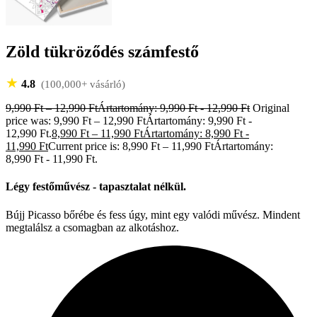
Zöld tükröződés számfestő
★
4.8
(100,000+ vásárló)
9,990
Ft
–
12,990
Ft
Ártartomány: 9,990 Ft - 12,990 Ft
Original
price was: 9,990 Ft – 12,990 FtÁrtartomány: 9,990 Ft -
12,990 Ft.
8,990
Ft
–
11,990
Ft
Ártartomány: 8,990 Ft -
11,990 Ft
Current price is: 8,990 Ft – 11,990 FtÁrtartomány:
8,990 Ft - 11,990 Ft.
Légy festőművész - tapasztalat nélkül.
Bújj Picasso bőrébe és fess úgy, mint egy valódi művész. Mindent
megtalálsz a csomagban az alkotáshoz.