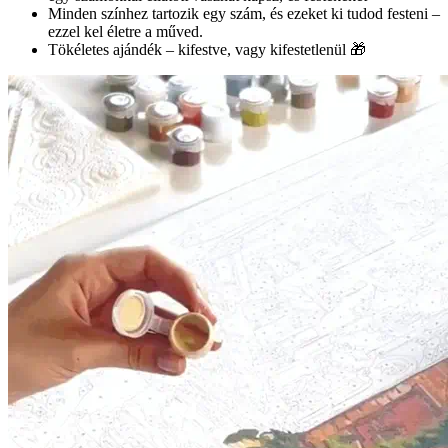
Minden színhez tartozik egy szám, és ezeket ki tudod festeni –
ezzel kel életre a műved.
Tökéletes ajándék – kifestve, vagy kifestetlenül 🎁