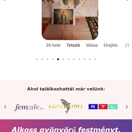
Ahol találkozhattál már velünk:
Alkoss gyönyörű festményt,