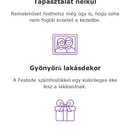
Tapasztalat nélkül
Remekművet festhetsz még úgy is, hogy soha
nem fogtál ecsetet a kezedbe.
Gyönyörű lakásdekor
A Festede számfestőkkel egy különleges éke
lesz a lakásodnak.