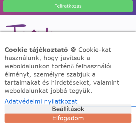
Feliratkozás
Cookie tájékoztató 🍪
Cookie-kat
A Festede számozott kifestőkkel te is alkothatsz, akár egy
használunk, hogy javítsuk a
igazi művész! Fesd meg a remekműved korábbi
tapasztalat nélkül, töltődj fel és fejezd ki a kreativitásod!
weboldalunkon történő felhasználói
élményt, személyre szabjuk a
TÁMOGATÁS
tartalmakat és hirdetéseket, valamint
weboldalunkat jobbá tegyük.
Szállítási információk
Adatvédelmi nyilatkozat
Visszaküldés és csere
Beállítások
Gyakori kérdések
Elfogadom
Kapcsolat