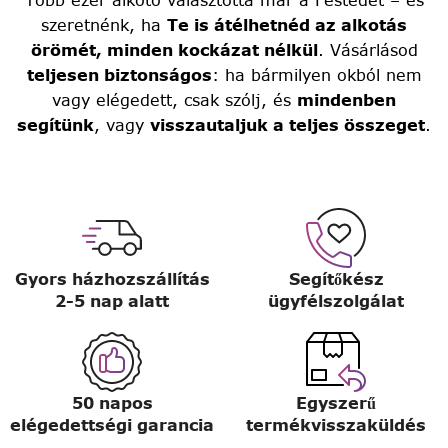
szeretnénk, ha
Te is átélhetnéd az alkotás
örömét, minden kockázat nélkül
. Vásárlásod
teljesen biztonságos
: ha bármilyen okból nem
vagy elégedett, csak szólj, és
mindenben
segítünk
, vagy
visszautaljuk a teljes összeget
.
Gyors házhozszállítás
Segítőkész
2-5 nap alatt
ügyfélszolgálat
50 napos
Egyszerű
elégedettségi garancia
termékvisszaküldés