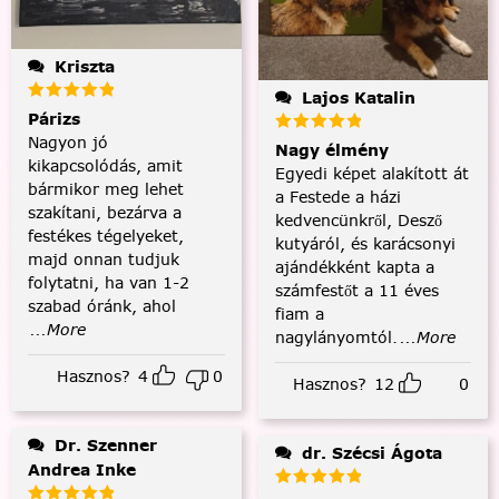
Kriszta
Lajos Katalin
Párizs
Nagyon jó
Nagy élmény
kikapcsolódás, amit
Egyedi képet alakított át
bármikor meg lehet
a Festede a házi
szakítani, bezárva a
kedvencünkről, Desző
festékes tégelyeket,
kutyáról, és karácsonyi
majd onnan tudjuk
ajándékként kapta a
folytatni, ha van 1-2
számfestőt a 11 éves
szabad óránk, ahol
fiam a
...More
nagylányomtól.
...More
Hasznos?
4
0
Hasznos?
12
0
Dr. Szenner
dr. Szécsi Ágota
Andrea Inke