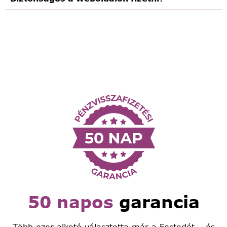
50 napos
garancia
Több ezer alkotó választotta már a Festedét – és