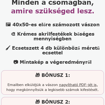
Minden a csomagban,
amire szükséged lesz.
🖼️ 40x50-es előre számozott vászon
🎨 Krémes akrilfestékek bőséges
mennyiségben
🖌️ Ecsetszett 4 db különböző méretű
ecsettel
📷 Mintakép a végeredményről
🎁 BÓNUSZ 1:
Emailben elküldjük a vászon
nagyítható PDF-jét is,
hogy megkönnyítsük a legkisebb számok kifestését.
🎁 BÓNUSZ 2: