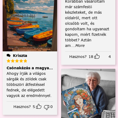
Korábban vásároltam
már számfestő
készleteket, de más
oldalról, mert ott
olcsóbb volt, és
gondoltam ha ugyanazt
kapom, miért fizetnék
többet? Aztán
am
...More
Kriszta
Hasznos?
18
4
Csónakázás a magyar tengeren
Ahogy írják a világos
sárgák és zöldek csak
többszöri átfestéssel
fednek, de elégedett
vagyok az eredménnyel.
Hasznos?
5
0