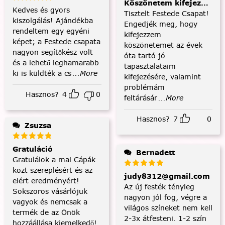
Köszönetem kifejezése és
Kedves és gyors
Tisztelt Festede Csapat!
kiszolgálás! Ajándékba
Engedjék meg, hogy
rendeltem egy egyéni
kifejezzem
képet; a Festede csapata
köszönetemet az évek
nagyon segítőkész volt
óta tartó jó
és a lehető leghamarabb
tapasztalataim
ki is küldték a cs
...More
kifejezésére, valamint
problémám
Hasznos?
4
0
feltárásár
...More
Hasznos?
7
0
Zsuzsa
Gratuláció
Bernadett
Gratulálok a mai Cápák
közt szereplésért és az
judy8312@gmail.com
elért eredményért!
Az új festék tényleg
Sokszoros vásárlójuk
nagyon jól fog, végre a
vagyok és nemcsak a
világos színeket nem kell
termék de az Önök
2-3x átfesteni. 1-2 szín
hozzáállása kiemelkedő!