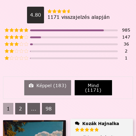
4.80
1171 visszajelzés alapján
985
147
36
2
1
Képpel (
183
)
Mind
(
1171
)
1
2
...
98
Kozák Hajnalka