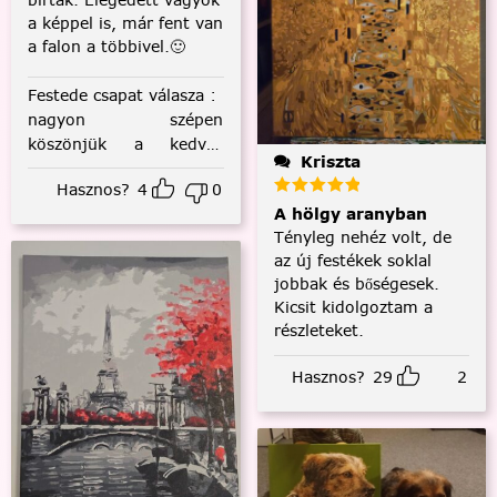
a képpel is, már fent van
a falon a többivel.🙂
Festede csapat válasza
:
nagyon szépen
köszönjük a kedves
Kriszta
visszajelzést! :)
Hasznos?
4
0
A hölgy aranyban
Tényleg nehéz volt, de
az új festékek soklal
jobbak és bőségesek.
Kicsit kidolgoztam a
részleteket.
Hasznos?
29
2