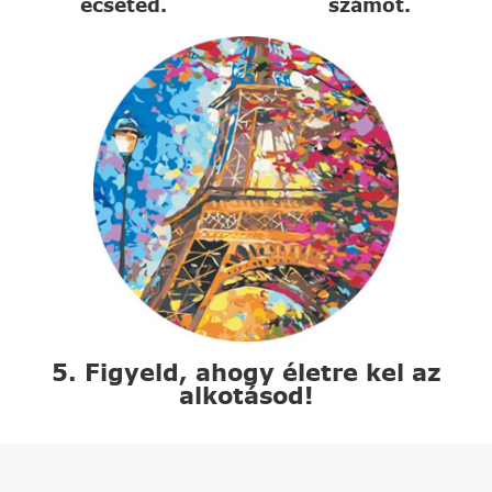
ecseted.
számot.
5. Figyeld, ahogy életre kel az
alkotásod!