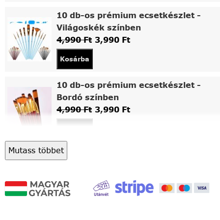
10 db-os prémium ecsetkészlet -
Világoskék színben
4,990
Ft
3,990
Ft
Kosárba
10 db-os prémium ecsetkészlet -
Bordó színben
4,990
Ft
3,990
Ft
Kosárba
Mutass többet
Asztali fa festőállvány
5,490
Ft
4,490
Ft
Kosárba
Világítós, asztalra állítható