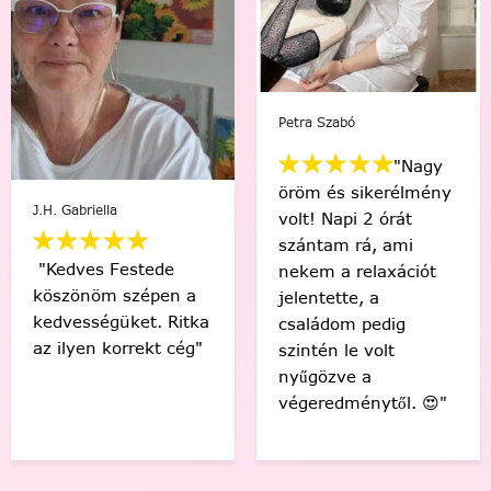
Mikus Bernadett
Viki Vas-Lukács
"Minden percében
"Kedvenc egyéni
egy igazi festő
számfestőmmel 🥰
“művésznek”
tökéletes lett,
éreztem magam.
élmény volt minden
Soha nem hittem
egyes ecsetvonás!
volna, hogy egy ilyen
Köszönöm Festede!
alkotást festéssel
❤️🤗"
meg tudok csinálni.
🙂"