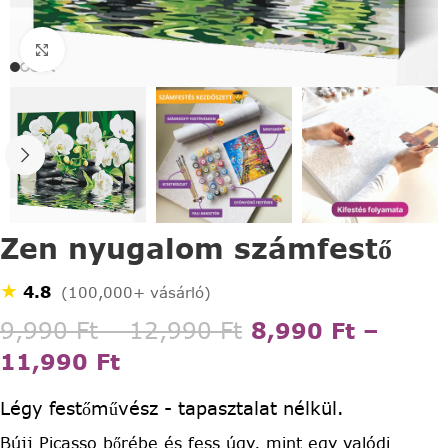
Click to enlarge
Zen nyugalom számfestő
★
4.8
(100,000+ vásárló)
9,990
Ft
–
12,990
Ft
8,990
Ft
–
11,990
Ft
Légy festőművész - tapasztalat nélkül.
Bújj Picasso bőrébe és fess úgy, mint egy valódi