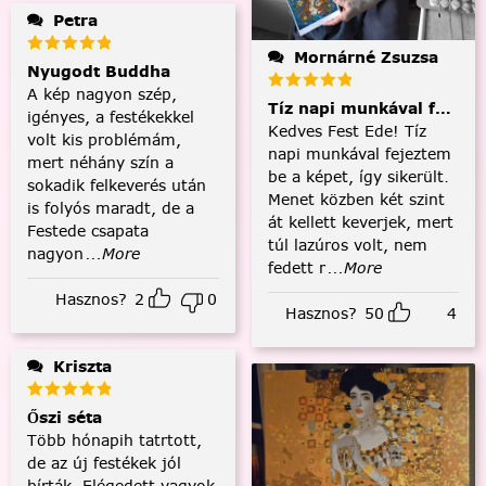
Petra
Mornárné Zsuzsa
Nyugodt Buddha
A kép nagyon szép,
Tíz napi munkával fejezt
igényes, a festékekkel
Kedves Fest Ede! Tíz
volt kis problémám,
napi munkával fejeztem
mert néhány szín a
be a képet, így sikerült.
sokadik felkeverés után
Menet közben két szint
is folyós maradt, de a
át kellett keverjek, mert
Festede csapata
túl lazúros volt, nem
nagyon
...More
fedett r
...More
Hasznos?
2
0
Hasznos?
50
4
Kriszta
Őszi séta
Több hónapih tatrtott,
de az új festékek jól
bírták. Elégedett vagyok