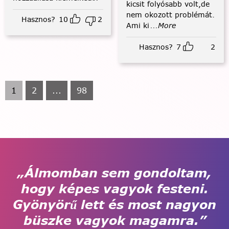
kicsit folyósabb volt,de
nem okozott problémát.
Hasznos?
10
2
Ami ki
...More
Hasznos?
7
2
1
2
...
98
„Álmomban sem gondoltam,
hogy képes vagyok festeni.
Gyönyörű lett és most nagyon
büszke vagyok magamra.”