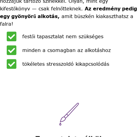
hozzájuk tartozó színekkel. Olyan, mint egy
kifestőkönyv — csak felnőtteknek.
Az eredmény pedig
egy gyönyörű alkotás,
amit büszkén kiakaszthatsz a
falra!
festői tapasztalat nem szükséges
minden a csomagban az alkotáshoz
tökéletes stresszoldó kikapcsolódás