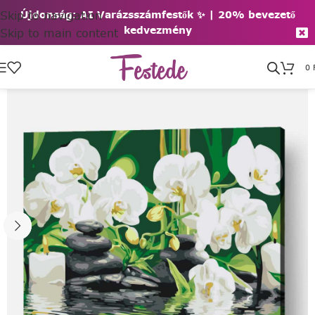
Skip to navigation
Újdonság: AI Varázsszámfestők ✨ | 2
0% bevezető
kedvezmény
Skip to main content
0