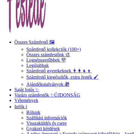
Összes Számfestő 🖼️
Számfestő kollekciók (100+)
Összes számfestőnk 🎨
Legnépszerűbbek 💜
Legújabbak
Számfestő gyerekeknek 👨‍👩‍👧‍👦
Számfestő kiegészítők, extra festék 🖌️
Ajándékutalványok 🎁
Saját fotós ✨
Varázs számfestők ✨
ÚJDONSÁG
Vélemények
Infók ℹ️
Rólunk
Szállítási információk
Visszaküldés és csere
Gyakori kérdések
A teljes útmutató a Festede számozott kifestőkhöz – ke