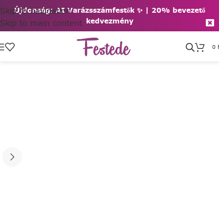
Skip to navigation
Újdonság: AI Varázsszámfestők ✨ | 2
0% bevezető
kedvezmény
Skip to main content
0