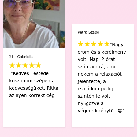
Petra Szabó
"Nagy
öröm és sikerélmény
J.H. Gabriella
volt! Napi 2 órát
szántam rá, ami
"Kedves Festede
nekem a relaxációt
köszönöm szépen a
jelentette, a
kedvességüket. Ritka
családom pedig
az ilyen korrekt cég"
szintén le volt
nyűgözve a
végeredménytől. 😍"