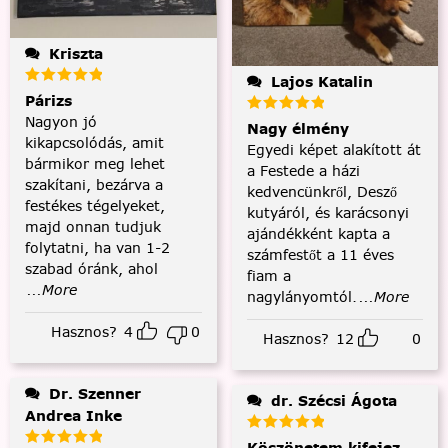
Kriszta
Lajos Katalin
Párizs
Nagyon jó
Nagy élmény
kikapcsolódás, amit
Egyedi képet alakított át
bármikor meg lehet
a Festede a házi
szakítani, bezárva a
kedvencünkről, Desző
festékes tégelyeket,
kutyáról, és karácsonyi
majd onnan tudjuk
ajándékként kapta a
folytatni, ha van 1-2
számfestőt a 11 éves
szabad óránk, ahol
fiam a
...More
nagylányomtól.
...More
Hasznos?
4
0
Hasznos?
12
0
Dr. Szenner
dr. Szécsi Ágota
Andrea Inke