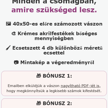
Minden a csomagban,
amire szükséged lesz.
🖼️ 40x50-es előre számozott vászon
🎨 Krémes akrilfestékek bőséges
mennyiségben
🖌️ Ecsetszett 4 db különböző méretű
ecsettel
📷 Mintakép a végeredményről
🎁 BÓNUSZ 1:
Emailben elküldjük a vászon
nagyítható PDF-jét is,
hogy megkönnyítsük a legkisebb számok kifestését.
🎁 BÓNUSZ 2: