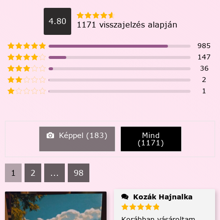
4.80
1171 visszajelzés alapján
985
147
36
2
1
Képpel (
183
)
Mind
(
1171
)
1
2
...
98
Kozák Hajnalka
Korábban vásároltam