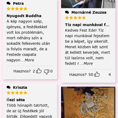
Petra
Mornárné Zsuzsa
Nyugodt Buddha
A kép nagyon szép,
Tíz napi munkával fejezt
igényes, a festékekkel
Kedves Fest Ede! Tíz
volt kis problémám,
napi munkával fejeztem
mert néhány szín a
be a képet, így sikerült.
sokadik felkeverés után
Menet közben két szint
is folyós maradt, de a
át kellett keverjek, mert
Festede csapata
túl lazúros volt, nem
nagyon
...More
fedett r
...More
Hasznos?
2
0
Hasznos?
50
4
Kriszta
Őszi séta
Több hónapih tatrtott,
de az új festékek jól
bírták. Elégedett vagyok