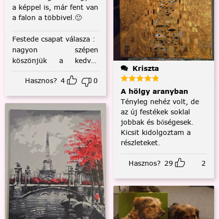
a képpel is, már fent van
a falon a többivel.🙂
Festede csapat válasza
:
nagyon szépen
köszönjük a kedves
Kriszta
visszajelzést! :)
Hasznos?
4
0
A hölgy aranyban
Tényleg nehéz volt, de
az új festékek soklal
jobbak és bőségesek.
Kicsit kidolgoztam a
részleteket.
Hasznos?
29
2