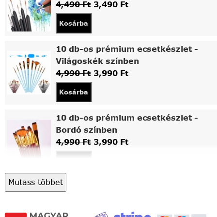
4,490
Ft
3,490
Ft
Kosárba
10 db-os prémium ecsetkészlet -
Világoskék színben
4,990
Ft
3,990
Ft
Kosárba
10 db-os prémium ecsetkészlet -
Bordó színben
4,990
Ft
3,990
Ft
Kosárba
Mutass többet
Asztali fa festőállvány
5,490
Ft
4,490
Ft