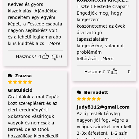
Köszönetem kifejezése és
Kedves és gyors
Tisztelt Festede Csapat!
kiszolgálás! Ajándékba
Engedjék meg, hogy
rendeltem egy egyéni
kifejezzem
képet; a Festede csapata
köszönetemet az évek
nagyon segítőkész volt
óta tartó jó
és a lehető leghamarabb
tapasztalataim
ki is küldték a cs
...More
kifejezésére, valamint
problémám
Hasznos?
4
0
feltárásár
...More
Hasznos?
7
0
Zsuzsa
Gratuláció
Bernadett
Gratulálok a mai Cápák
közt szereplésért és az
judy8312@gmail.com
elért eredményért!
Az új festék tényleg
Sokszoros vásárlójuk
nagyon jól fog, végre a
vagyok és nemcsak a
világos színeket nem kell
termék de az Önök
2-3x átfesteni. 1-2 szín
hozzáállása kiemelkedő!