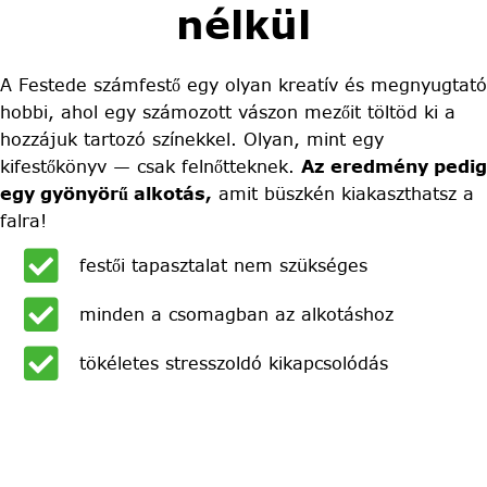
nélkül
A Festede számfestő egy olyan kreatív és megnyugtató
hobbi, ahol egy számozott vászon mezőit töltöd ki a
hozzájuk tartozó színekkel. Olyan, mint egy
kifestőkönyv — csak felnőtteknek.
Az eredmény pedig
egy gyönyörű alkotás,
amit büszkén kiakaszthatsz a
falra!
festői tapasztalat nem szükséges
minden a csomagban az alkotáshoz
tökéletes stresszoldó kikapcsolódás