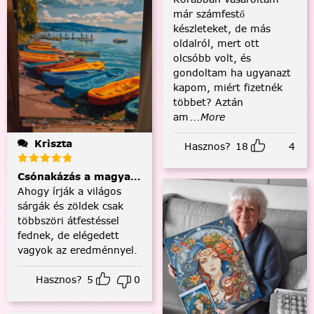
már számfestő
készleteket, de más
oldalról, mert ott
olcsóbb volt, és
gondoltam ha ugyanazt
kapom, miért fizetnék
többet? Aztán
am
...More
Kriszta
Hasznos?
18
4
Csónakázás a magyar tengeren
Ahogy írják a világos
sárgák és zöldek csak
többszöri átfestéssel
fednek, de elégedett
vagyok az eredménnyel.
Hasznos?
5
0