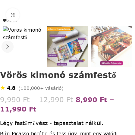
Click to enlarge
Vörös kimonó számfestő
★
4.8
(100,000+ vásárló)
9,990
Ft
–
12,990
Ft
8,990
Ft
–
11,990
Ft
Légy festőművész - tapasztalat nélkül.
Bújj Picasso bőrébe és fess úgy, mint egy valódi