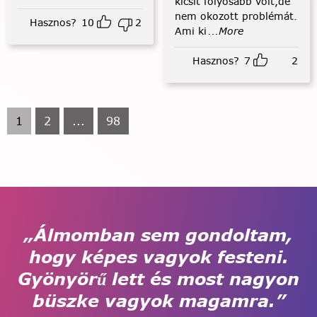
kicsit folyósabb volt,de
nem okozott problémát.
Hasznos?
10
2
Ami ki
...More
Hasznos?
7
2
1
2
...
98
„Álmomban sem gondoltam,
hogy képes vagyok festeni.
Gyönyörű lett és most nagyon
büszke vagyok magamra.”