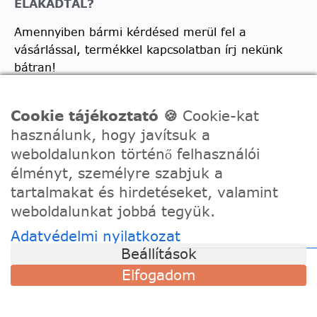
ELAKADTÁL?
Amennyiben bármi kérdésed merül fel a
vásárlással, termékkel kapcsolatban írj nekünk
bátran!
Telefon:
0630/2150557
Cookie tájékoztató 🍪
Cookie-kat
Ügyfélszolgálati e-mail: hello@festede.hu
használunk, hogy javítsuk a
Egyedi képes számfestőkkel kapcsolatban:
weboldalunkon történő felhasználói
egyedi@festede.hu
élményt, személyre szabjuk a
Facebook Messenger
tartalmakat és hirdetéseket, valamint
weboldalunkat jobbá tegyük.
Csatlakozz 19.000 fős
Facebook csoportunkhoz!
Adatvédelmi nyilatkozat
Beállítások
Elfogadom