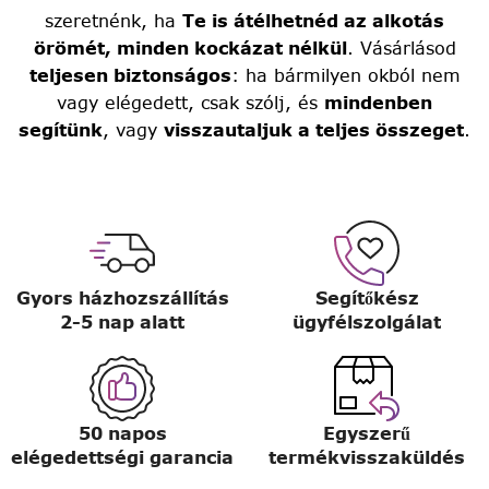
szeretnénk, ha
Te is átélhetnéd az alkotás
örömét, minden kockázat nélkül
. Vásárlásod
teljesen biztonságos
: ha bármilyen okból nem
vagy elégedett, csak szólj, és
mindenben
segítünk
, vagy
visszautaljuk a teljes összeget
.
Gyors házhozszállítás
Segítőkész
2-5 nap alatt
ügyfélszolgálat
50 napos
Egyszerű
elégedettségi garancia
termékvisszaküldés