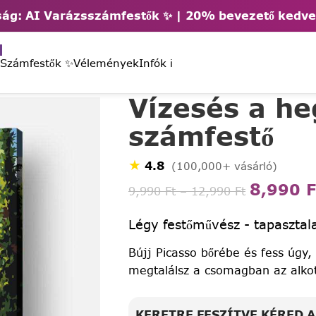
ág: AI Varázsszámfestők ✨ | 2
0% bevezető kedv
 Számfestők ✨
Vélemények
Infók ℹ️
Vízesés a h
számfestő
★
4.8
(100,000+ vásárló)
8,990
F
9,990
Ft
–
12,990
Ft
Légy festőművész - tapasztala
Bújj Picasso bőrébe és fess úgy,
megtalálsz a csomagban az alko
KERETRE FESZÍTVE KÉRED 