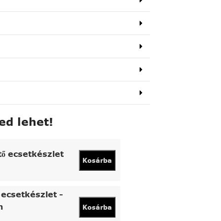
ed lehet!
tő ecsetkészlet
Kosárba
ecsetkészlet -
n
Kosárba