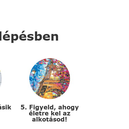
 lépésben
ásik
5. Figyeld, ahogy
életre kel az
alkotásod!