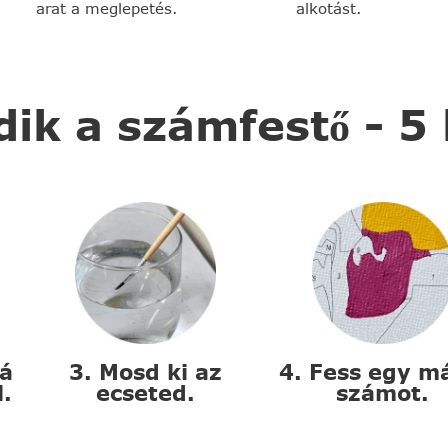
arat a meglepetés.
alkotást.
k a számfestő - 5
zá
3. Mosd ki az
4. Fess egy m
l.
ecseted.
számot.