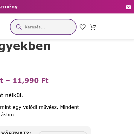
ezmény
egyekben
t
–
11,990
Ft
t nélkül.
 mint egy valódi művész. Mindent
táshoz.
A VÁSZNAT?