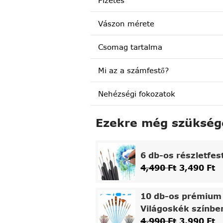
Fizetés
Vászon mérete
Csomag tartalma
Mi az a számfestő?
Nehézségi fokozatok
Ezekre még szükség
6 db-os részletfes
4,490
Ft
3,490
Ft
10 db-os prémium 
Világoskék színbe
4,990
Ft
3,990
Ft