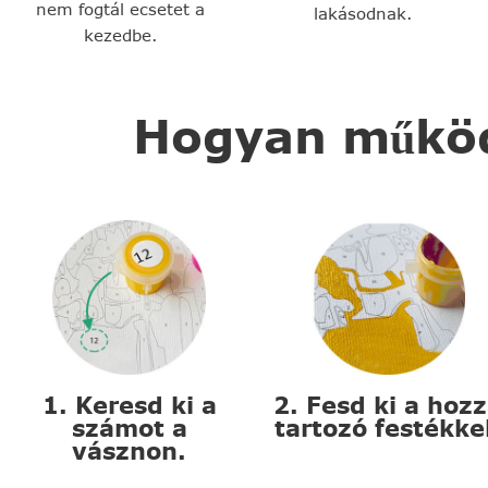
nem fogtál ecsetet a
lakásodnak.
kezedbe.
Hogyan működi
1. Keresd ki a
2. Fesd ki a hoz
számot a
tartozó festékke
vásznon.