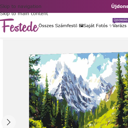
Skip to navigation
Újdons
Skip to main content
ÚJDONSÁG
Összes Számfestő 🖼️
Saját Fotós ✨
Varázs