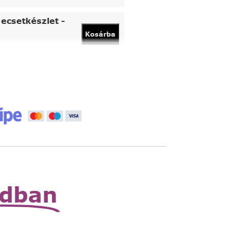
ecsetkészlet -
Kosárba
vány
Kosárba
 állítható nagyító
Read
More
zható zsebnagyító
Read
More
odban