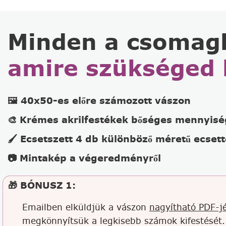
Minden a csomag
amire szükséged 
🖼️ 40x50-es előre számozott vászon
🎨 Krémes akrilfestékek bőséges mennyis
🖌️ Ecsetszett 4 db különböző méretű ecsett
📷 Mintakép a végeredményről
🎁 BÓNUSZ 1:
Emailben elküldjük a vászon
nagyítható PDF-jé
megkönnyítsük a legkisebb számok kifestését.