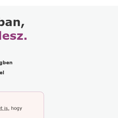
ban,
lesz.
égben
el
t is,
hogy