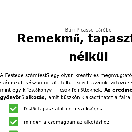
Bújj Picasso bőrébe
Remekmű, tapaszt
nélkül
A Festede számfestő egy olyan kreatív és megnyugtató
számozott vászon mezőit töltöd ki a hozzájuk tartozó sz
mint egy kifestőkönyv — csak felnőtteknek.
Az eredmé
gyönyörű alkotás,
amit büszkén kiakaszthatsz a falra!
festői tapasztalat nem szükséges
minden a csomagban az alkotáshoz