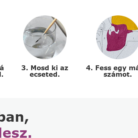
zá
3. Mosd ki az
4. Fess egy m
l.
ecseted.
számot.
ban,
lesz.