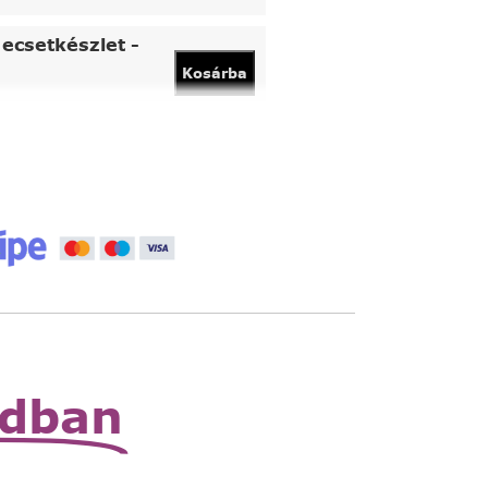
ecsetkészlet -
Kosárba
vány
Kosárba
 állítható nagyító
Read
More
zható zsebnagyító
Read
More
odban