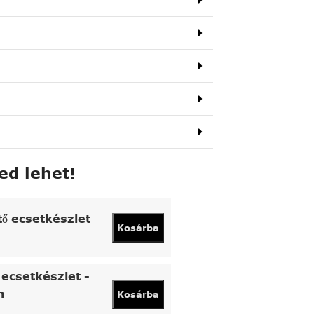
ed lehet!
tő ecsetkészlet
Kosárba
ecsetkészlet -
n
Kosárba