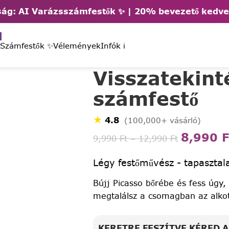
ág: AI Varázsszámfestők ✨ | 2
0% bevezető kedv
 Számfestők ✨
Vélemények
Infók ℹ️
Visszatekint
számfestő
★
4.8
(100,000+ vásárló)
8,990
F
9,990
Ft
–
12,990
Ft
Légy festőművész - tapasztala
Bújj Picasso bőrébe és fess úgy,
megtalálsz a csomagban az alko
KERETRE FESZÍTVE KÉRED 