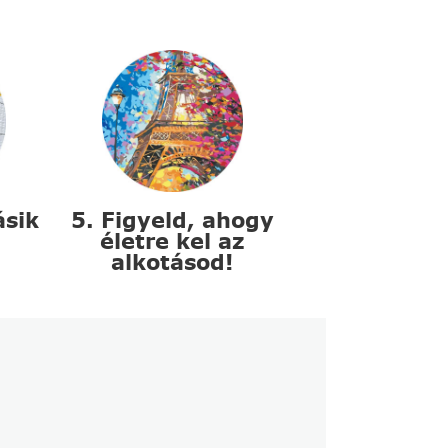
ásik
5. Figyeld, ahogy
életre kel az
alkotásod!