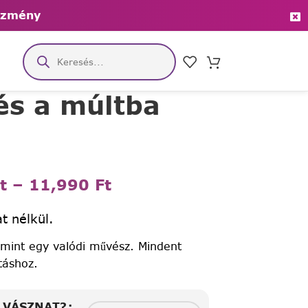
ezmény
és a múltba
t
–
11,990
Ft
t nélkül.
 mint egy valódi művész. Mindent
táshoz.
A VÁSZNAT?