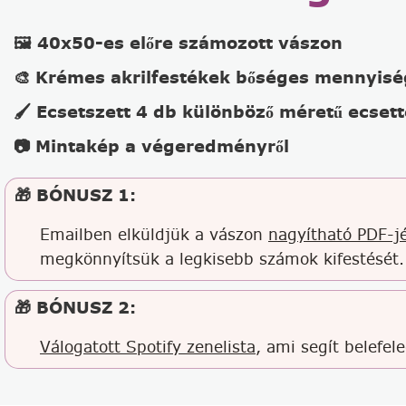
🖼️ 40x50-es előre számozott vászon
🎨 Krémes akrilfestékek bőséges mennyis
🖌️ Ecsetszett 4 db különböző méretű ecsett
📷 Mintakép a végeredményről
🎁 BÓNUSZ 1:
Emailben elküldjük a vászon
nagyítható PDF-jé
megkönnyítsük a legkisebb számok kifestését.
🎁 BÓNUSZ 2:
Válogatott Spotify zenelista
, ami segít belefel