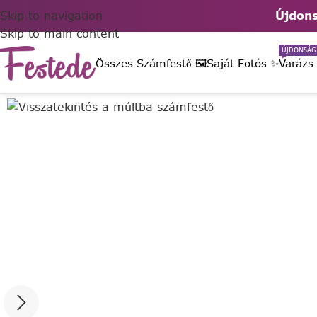
Skip to navigation
Újdons
Skip to main content
ÚJDONSÁG
Összes Számfestő 🖼️
Saját Fotós ✨
Varázs