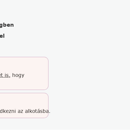
égben
el
t is,
hogy
edkezni az alkotásba.