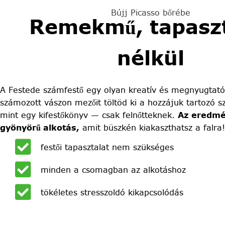
Bújj Picasso bőrébe
Remekmű, tapaszt
nélkül
A Festede számfestő egy olyan kreatív és megnyugtató
számozott vászon mezőit töltöd ki a hozzájuk tartozó sz
mint egy kifestőkönyv — csak felnőtteknek.
Az eredmé
gyönyörű alkotás,
amit büszkén kiakaszthatsz a falra!
festői tapasztalat nem szükséges
minden a csomagban az alkotáshoz
tökéletes stresszoldó kikapcsolódás