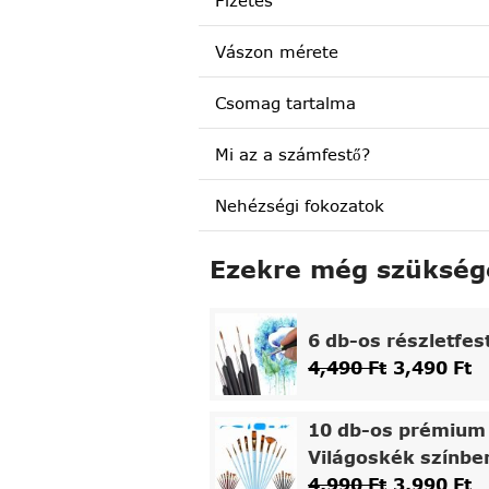
Fizetés
Vászon mérete
Csomag tartalma
Mi az a számfestő?
Nehézségi fokozatok
Ezekre még szükség
6 db-os részletfes
4,490
Ft
3,490
Ft
10 db-os prémium 
Világoskék színbe
4,990
Ft
3,990
Ft