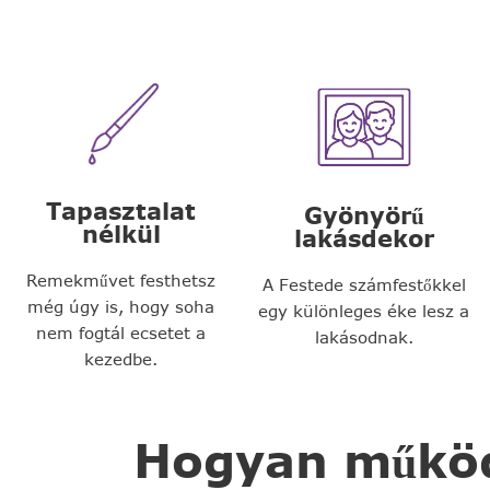
Tapasztalat
Gyönyörű
nélkül
lakásdekor
Remekművet festhetsz
A Festede számfestőkkel
még úgy is, hogy soha
egy különleges éke lesz a
nem fogtál ecsetet a
lakásodnak.
kezedbe.
Hogyan működi