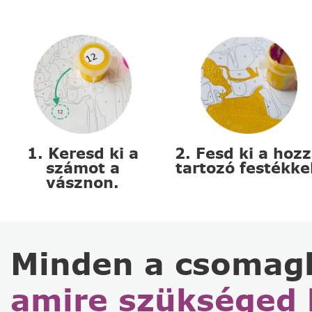
1. Keresd ki a
2. Fesd ki a hoz
számot a
tartozó festékke
vásznon.
Minden a csomag
amire szükséged 