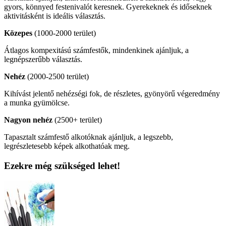
gyors, könnyed festenivalót keresnek. Gyerekeknek és időseknek
aktivitásként is ideális választás.
Közepes
(1000-2000 terület)
Átlagos kompexitású számfestők, mindenkinek ajánljuk, a
legnépszerűbb választás.
Nehéz
(2000-2500 terület)
Kihívást jelentő nehézségi fok, de részletes, gyönyörű végeredmény
a munka gyümölcse.
Nagyon nehéz
(2500+ terület)
Tapasztalt számfestő alkotóknak ajánljuk, a legszebb,
legrészletesebb képek alkothatóak meg.
Ezekre még szükséged lehet!