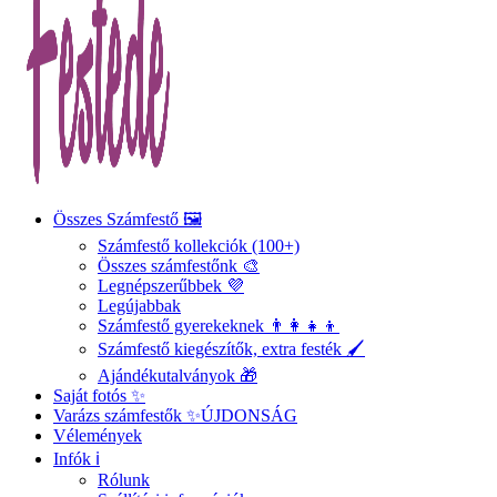
Összes Számfestő 🖼️
Számfestő kollekciók (100+)
Összes számfestőnk 🎨
Legnépszerűbbek 💜
Legújabbak
Számfestő gyerekeknek 👨‍👩‍👧‍👦
Számfestő kiegészítők, extra festék 🖌️
Ajándékutalványok 🎁
Saját fotós ✨
Varázs számfestők ✨
ÚJDONSÁG
Vélemények
Infók ℹ️
Rólunk