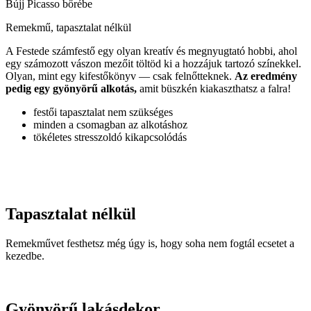
Bújj Picasso bőrébe
Remekmű, tapasztalat nélkül
A Festede számfestő egy olyan kreatív és megnyugtató hobbi, ahol
egy számozott vászon mezőit töltöd ki a hozzájuk tartozó színekkel.
Olyan, mint egy kifestőkönyv — csak felnőtteknek.
Az eredmény
pedig egy gyönyörű alkotás,
amit büszkén kiakaszthatsz a falra!
festői tapasztalat nem szükséges
minden a csomagban az alkotáshoz
tökéletes stresszoldó kikapcsolódás
Tapasztalat nélkül
Remekművet festhetsz még úgy is, hogy soha nem fogtál ecsetet a
kezedbe.
Gyönyörű lakásdekor