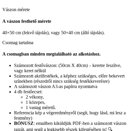
Vászon mérete
A vászon festhető mérete
40×50 cm (fekvő tájolás), vagy 50×40 cm (álló tájolás).
Csomag tartalma
A csomagban minden megtalálható az alkotáshoz.
Számozott festővászon: (50cm X 40cm) – keretre feszítve,
vagy keret nélkül
Számozott akrilfestékek, a képhez szükséges, előre bekevert
színekben (részedről nincs szükség festékkeverésre)
A számozott vászon A3-as papírra nyomtatva
4 db festőecset:
2 vékony,
1 közepes,
1 vastag méretű.
Referencia kép a végeredményről (segít, hogy lásd, mi lesz a
festmény)
BÓNUSZ
: emailben kiküldjük PDF-ben a számozott vászon
rajzát, ami segít a legkisebb részek kifestésében is! 🔍