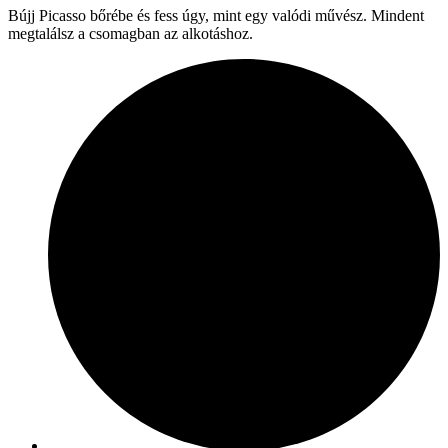
Bújj Picasso bőrébe és fess úgy, mint egy valódi művész. Mindent
megtalálsz a csomagban az alkotáshoz.