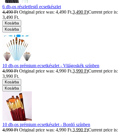
6 db-os részletfestő ecsetkészlet
4,490
Ft
Original price was: 4,490 Ft.
3,490
Ft
Current price is:
3,490 Ft.
Kosárba
Kosárba
10 db-os prémium ecsetkészlet - Világoskék színben
4,990
Ft
Original price was: 4,990 Ft.
3,990
Ft
Current price is:
3,990 Ft.
Kosárba
Kosárba
10 db-os prémium ecsetkészlet - Bordó színben
4,990
Ft
Original price was: 4,990 Ft.
3,990
Ft
Current price is: