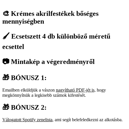
🎨 Krémes akrilfestékek bőséges
mennyiségben
🖌️ Ecsetszett 4 db különböző méretű
ecsettel
📷 Mintakép a végeredményről
🎁 BÓNUSZ 1:
Emailben elküldjük a vászon
nagyítható PDF-jét is,
hogy
megkönnyítsük a legkisebb számok kifestését.
🎁 BÓNUSZ 2:
Válogatott Spotify zenelista
, ami segít belefeledkezni az alkotásba.