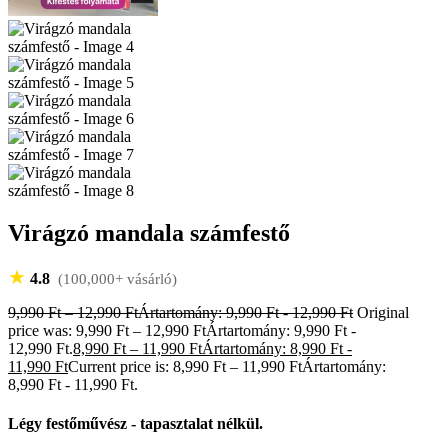
Virágzó mandala számfestő
★
4.8
(100,000+ vásárló)
9,990
Ft
–
12,990
Ft
Ártartomány: 9,990 Ft - 12,990 Ft
Original
price was: 9,990 Ft – 12,990 FtÁrtartomány: 9,990 Ft -
12,990 Ft.
8,990
Ft
–
11,990
Ft
Ártartomány: 8,990 Ft -
11,990 Ft
Current price is: 8,990 Ft – 11,990 FtÁrtartomány:
8,990 Ft - 11,990 Ft.
Légy festőművész - tapasztalat nélkül.