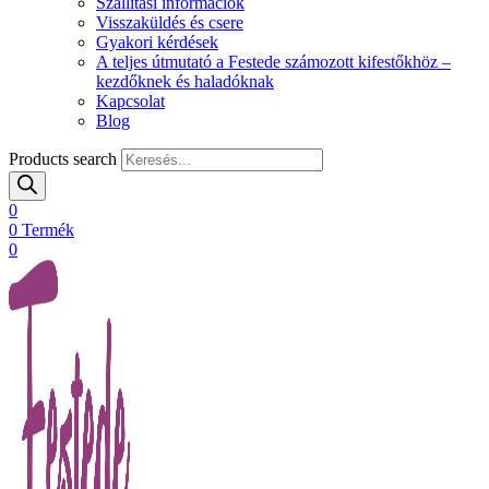
Szállítási információk
Visszaküldés és csere
Gyakori kérdések
A teljes útmutató a Festede számozott kifestőkhöz –
kezdőknek és haladóknak
Kapcsolat
Blog
Products search
0
0
Termék
0