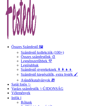
Összes Számfestő 🖼️
Számfestő kollekciók (100+)
Összes számfestőnk 🎨
Legnépszerűbbek 💜
Legújabbak
Számfestő gyerekeknek 👨‍👩‍👧‍👦
Számfestő kiegészítők, extra festék 🖌️
Ajándékutalványok 🎁
Saját fotós ✨
Varázs számfestők ✨
ÚJDONSÁG
Vélemények
Infók ℹ️
Rólunk