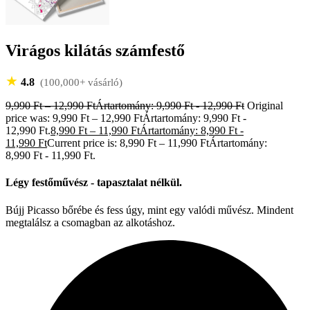
Virágos kilátás számfestő
★
4.8
(100,000+ vásárló)
9,990
Ft
–
12,990
Ft
Ártartomány: 9,990 Ft - 12,990 Ft
Original
price was: 9,990 Ft – 12,990 FtÁrtartomány: 9,990 Ft -
12,990 Ft.
8,990
Ft
–
11,990
Ft
Ártartomány: 8,990 Ft -
11,990 Ft
Current price is: 8,990 Ft – 11,990 FtÁrtartomány:
8,990 Ft - 11,990 Ft.
Légy festőművész - tapasztalat nélkül.
Bújj Picasso bőrébe és fess úgy, mint egy valódi művész. Mindent
megtalálsz a csomagban az alkotáshoz.