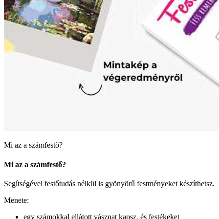
Mi az a számfestő?
Mi az a számfestő?
Segítségével festőtudás nélkül is gyönyörű festményeket készíthetsz.
Menete:
egy számokkal ellátott vásznat kapsz, és festékeket