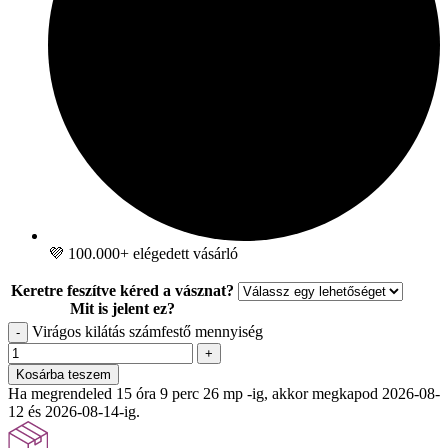
💜 100.000+ elégedett vásárló
Keretre feszítve kéred a vásznat?
Mit is jelent ez?
Virágos kilátás számfestő mennyiség
-
+
Kosárba teszem
Ha megrendeled 15 óra 9 perc 25 mp -ig, akkor megkapod 2026-08-
12 és 2026-08-14-ig.