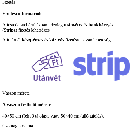
Fizetés
Fizetési információk
A festede webáruházban jelenleg
utánvétes és bankkártyás
(Stripe)
fizetés lehetséges.
A futárnál
készpénzes és kártyás
fizetésre is van lehetőség.
Vászon mérete
A vászon festhető mérete
40×50 cm (fekvő tájolás), vagy 50×40 cm (álló tájolás).
Csomag tartalma