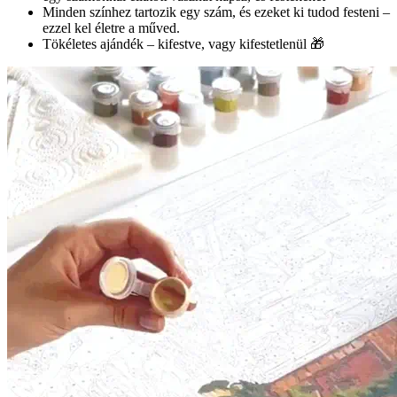
Minden színhez tartozik egy szám, és ezeket ki tudod festeni –
ezzel kel életre a műved.
Tökéletes ajándék – kifestve, vagy kifestetlenül 🎁