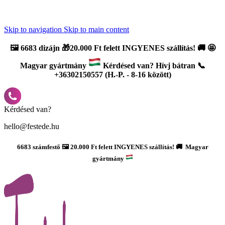
Újdonság: AI Varázsszámfestők ✨ | 2
0% bevezető kedvezmény
Skip to navigation
Skip to main content
🖼️
6683 dizájn 🎁20.000 Ft felett INGYENES szállítás!
🚚
🤩
Magyar gyártmány
Kérdésed van? Hívj bátran 📞
+36302150557 (H.-P. - 8-16 között)
Kérdésed van?
hello@festede.hu
6683 számfestő 🖼️ 20.000 Ft felett INGYENES szállítás! 🚚 Magyar
gyártmány