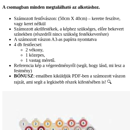
A csomagban minden megtalálható az alkotáshoz.
Számozott festővászon: (50cm X 40cm) – keretre feszítve,
vagy keret nélkül
Számozott akrilfestékek, a képhez szükséges, előre bekevert
színekben (részedről nincs szükség festékkeverésre)
A számozott vászon A3-as papírra nyomtatva
4 db festőecset:
2 vékony,
1 közepes,
1 vastag méretű.
Referencia kép a végeredményről (segít, hogy lásd, mi lesz a
festmény)
BÓNUSZ
: emailben kiküldjük PDF-ben a számozott vászon
rajzát, ami segít a legkisebb részek kifestésében is! 🔍