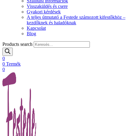
Szállítási információk
Visszaküldés és csere
Gyakori kérdések
A teljes útmutató a Festede számozott kifestőkhöz –
kezdőknek és haladóknak
Kapcsolat
Blog
Products search
0
0
Termék
0